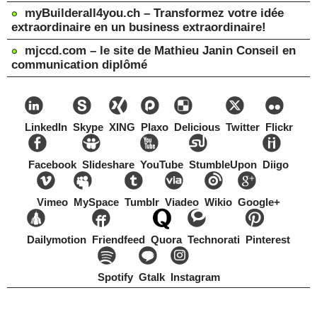
myBuilderall4you.ch – Transformez votre idée
extraordinaire en un business extraordinaire!
mjccd.com – le site de Mathieu Janin Conseil en
communication diplômé
LinkedIn
Skype
XING
Plaxo
Delicious
Twitter
Flickr
Facebook
Slideshare
YouTube
StumbleUpon
Diigo
Vimeo
MySpace
Tumblr
Viadeo
Wikio
Google+
Dailymotion
Friendfeed
Quora
Technorati
Pinterest
Spotify
Gtalk
Instagram
Copyright Mathieu Janin, Switzerland, 1967-2021