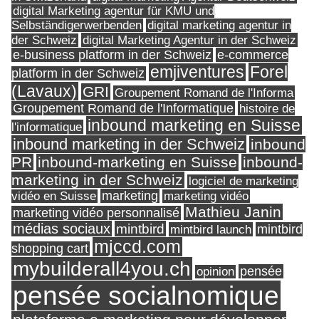
digital Marketing agentur für KMU und
Selbständigerwerbenden
digital marketing agentur in
digital Marketing Agentur in der Schweiz
der Schweiz
e-business platform in der Schweiz
e-commerce
Forel
emjiventures
platform in der Schweiz
(Lavaux)
GRI
Groupement Romand de l'Informa
Groupement Romand de l'Informatique
histoire de
inbound marketing en Suisse
l'informatique
inbound marketing in der Schweiz
inbound
PR
inbound-marketing en Suisse
inbound-
marketing in der Schweiz
logiciel de marketing
marketing
vidéo en Suisse
marketing vidéo
Mathieu Janin
marketing vidéo personnalisé
médias sociaux
mintbird
mintbird launch
mintbird
mjccd.com
shopping cart
mybuilderall4you.ch
pensée
opinion
pensée socialnomique