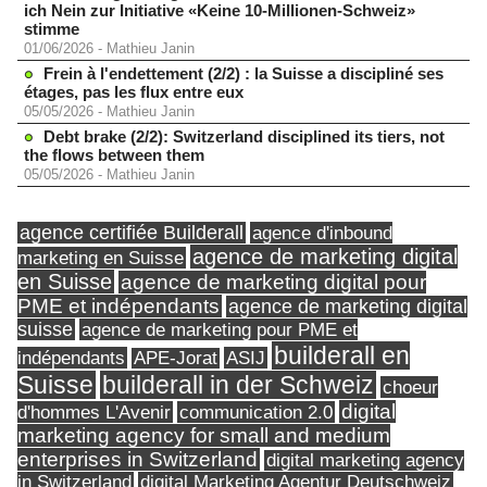
ich Nein zur Initiative «Keine 10-Millionen-Schweiz»
stimme
01/06/2026
-
Mathieu Janin
Frein à l'endettement (2/2) : la Suisse a discipliné ses
étages, pas les flux entre eux
05/05/2026
-
Mathieu Janin
Debt brake (2/2): Switzerland disciplined its tiers, not
the flows between them
05/05/2026
-
Mathieu Janin
agence certifiée Builderall
agence d'inbound
agence de marketing digital
marketing en Suisse
en Suisse
agence de marketing digital pour
PME et indépendants
agence de marketing digital
suisse
agence de marketing pour PME et
builderall en
indépendants
ASIJ
APE-Jorat
Suisse
builderall in der Schweiz
choeur
digital
d'hommes L'Avenir
communication 2.0
marketing agency for small and medium
enterprises in Switzerland
digital marketing agency
in Switzerland
digital Marketing Agentur Deutschweiz