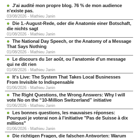
J'ai audité mon propre blog. 76 % de mon audience
n'existe pas.
03/08/2026
-
Mathieu Janin
Die 1.-August-Rede, oder die Anatomie einer Botschaft,
die nichts sagt
01/08/2026
-
Mathieu Janin
The National Day Speech, or the Anatomy of a Message
That Says Nothing
01/08/2026
-
Mathieu Janin
Le discours du 1er août, ou l'anatomie d'un message
qui ne dit rien
01/08/2026
-
Mathieu Janin
It's Live: The System That Takes Local Businesses
From Invisible to Indispensable
01/06/2026
-
Mathieu Janin
The Right Questions, the Wrong Answers: Why I will
vote No on the “10-Million Switzerland” initiative
01/06/2026
-
Mathieu Janin
Les bonnes questions, les mauvaises réponses:
Pourquoi je voterai non à l'initiative "Pas de Suisse à dix
millions"
01/06/2026
-
Mathieu Janin
Die richtigen Fragen, die falschen Antworten: Warum