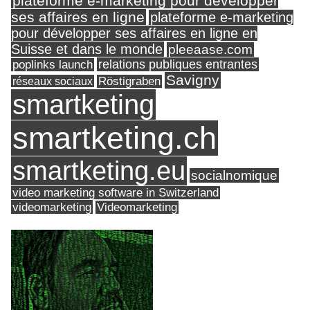
plateforme e-marketing pour développer
ses affaires en ligne
plateforme e-marketing
pour développer ses affaires en ligne en
Suisse et dans le monde
pleeaase.com
relations publiques entrantes
poplinks launch
Savigny
réseaux sociaux
Röstigraben
smartketing
smartketing.ch
smartketing.eu
socialnomique
video marketing software in Switzerland
videomarketing
Videomarketing