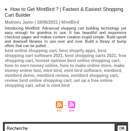
How to Get MintBird ? | Fastest & Easiest Shopping
Cart Builder
Mathieu Janin | 18/06/2021
|
MintBird
Introducing MintBird: Advanced shopping cart building technology yet
easy enough for grandma to use. It has beautiful and responsive
checkout pages and makes content creation stupid simple. Build upsell
and downsell libraries to use over and over. Build a library of bump
offers that can be pulled...
best online shopping cart
,
best shopify apps
,
best
shopping cart software 2021
,
best shopping carts 2021
,
free
shopping cart
,
honest opinion best online shopping cart
,
how to earn money online
,
how to make online store
,
make
money online fast
,
mint bird
,
mint bird software
,
mintbird
,
mintbird demo
,
mintbird review
,
mintbird shopping cart
,
review best online shopping cart
,
set up a free online
shopping cart
,
what is mint bird