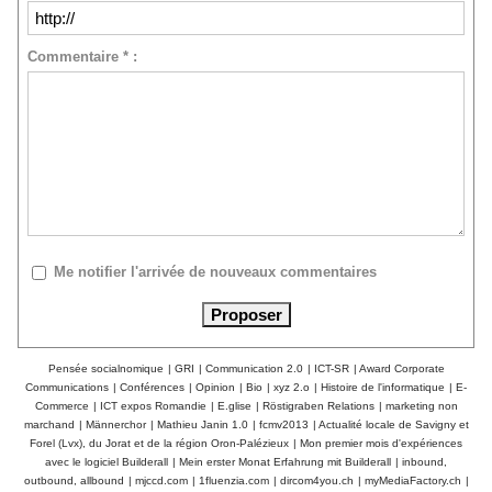
Commentaire * :
Me notifier l'arrivée de nouveaux commentaires
Pensée socialnomique
|
GRI
|
Communication 2.0
|
ICT-SR
|
Award Corporate
Communications
|
Conférences
|
Opinion
|
Bio
|
xyz 2.o
|
Histoire de l'informatique
|
E-
Commerce
|
ICT expos Romandie
|
E.glise
|
Röstigraben Relations
|
marketing non
marchand
|
Männerchor
|
Mathieu Janin 1.0
|
fcmv2013
|
Actualité locale de Savigny et
Forel (Lvx), du Jorat et de la région Oron-Palézieux
|
Mon premier mois d'expériences
avec le logiciel Builderall
|
Mein erster Monat Erfahrung mit Builderall
|
inbound,
outbound, allbound
|
mjccd.com
|
1fluenzia.com
|
dircom4you.ch
|
myMediaFactory.ch
|