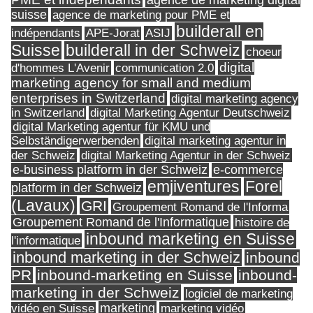
agence de marketing digital
suisse
agence de marketing pour PME et
builderall en
indépendants
ASIJ
APE-Jorat
Suisse
builderall in der Schweiz
choeur
digital
d'hommes L'Avenir
communication 2.0
marketing agency for small and medium
enterprises in Switzerland
digital marketing agency
in Switzerland
digital Marketing Agentur Deutschweiz
digital Marketing agentur für KMU und
Selbständigerwerbenden
digital marketing agentur in
digital Marketing Agentur in der Schweiz
der Schweiz
e-business platform in der Schweiz
e-commerce
Forel
emjiventures
platform in der Schweiz
(Lavaux)
GRI
Groupement Romand de l'Informa
Groupement Romand de l'Informatique
histoire de
inbound marketing en Suisse
l'informatique
inbound marketing in der Schweiz
inbound
PR
inbound-marketing en Suisse
inbound-
marketing in der Schweiz
logiciel de marketing
marketing
vidéo en Suisse
marketing vidéo