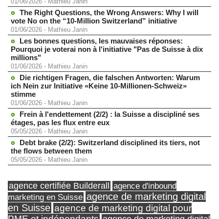
01/06/2026
-
Mathieu Janin
The Right Questions, the Wrong Answers: Why I will
vote No on the “10-Million Switzerland” initiative
01/06/2026
-
Mathieu Janin
Les bonnes questions, les mauvaises réponses:
Pourquoi je voterai non à l'initiative "Pas de Suisse à dix
millions"
01/06/2026
-
Mathieu Janin
Die richtigen Fragen, die falschen Antworten: Warum
ich Nein zur Initiative «Keine 10-Millionen-Schweiz»
stimme
01/06/2026
-
Mathieu Janin
Frein à l'endettement (2/2) : la Suisse a discipliné ses
étages, pas les flux entre eux
05/05/2026
-
Mathieu Janin
Debt brake (2/2): Switzerland disciplined its tiers, not
the flows between them
05/05/2026
-
Mathieu Janin
agence certifiée Builderall
agence d'inbound
agence de marketing digital
marketing en Suisse
en Suisse
agence de marketing digital pour
PME et indépendants