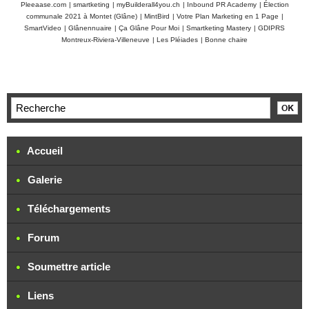
Pleeaase.com
|
smartketing
|
myBuilderall4you.ch
|
Inbound PR Academy
|
Élection
communale 2021 à Montet (Glâne)
|
MintBird
|
Votre Plan Marketing en 1 Page
|
SmartVideo
|
Glânennuaire
|
Ça Glâne Pour Moi
|
Smartketing Mastery
|
GDIPRS
Montreux-Riviera-Villeneuve
|
Les Pléiades
|
Bonne chaire
Accueil
Galerie
Téléchargements
Forum
Soumettre article
Liens