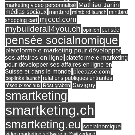
Mathieu Janin
marketing vidéo personnalisé
médias sociaux
mintbird
mintbird launch
mintbird
mjccd.com
shopping cart
mybuilderall4you.ch
pensée
opinion
pensée socialnomique
plateforme e-marketing pour développer
ses affaires en ligne
plateforme e-marketing
pour développer ses affaires en ligne en
Suisse et dans le monde
pleeaase.com
relations publiques entrantes
poplinks launch
Savigny
réseaux sociaux
Röstigraben
smartketing
smartketing.ch
smartketing.eu
socialnomique
video marketing software in Switzerland