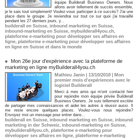
équipe Builderall Business Owners. Nous
allons avoir tellement de succès ensemble,
je le sais tout simplement! Voulez-vous participer à ce succès? J'ai une
place dans le groupe. Je reviendrai sur tout ce sur quoi j'ai travaillé
pendant les 27 derniers jours, y...
builderall en Suisse
,
inbound marketing en Suisse
,
inbound-marketing en Suisse
,
mybuilderall4you.ch
,
plateforme e-marketing pour développer ses affaires en
ligne
,
plateforme e-marketing pour développer ses affaires
en ligne en Suisse et dans le monde
Mon 26e jour d'expérience avec la plateforme de
marketing en ligne myBuilderall4you.ch
Mathieu Janin | 13/10/2018
|
Mon
premier mois d'expériences avec le
logiciel Builderall
Merci à mes amis qui m'ont contacté hier
pour rejoindre mon équipe privée Builderall
Business Owners. Je suis tellement excitée
de partager mes connaissances et aider les autres à réussir aussi. Il
me reste encore quelques places. Voulez-vous nous rejoindre?
Envoyez moi un message pour entrer dans...
builderall en Suisse
,
inbound marketing en Suisse
,
inbound
marketing in der Schweiz
,
inbound-marketing en Suisse
,
mybuilderall4you.ch
,
plateforme e-marketing pour
développer ses affaires en ligne
,
plateforme e-marketing