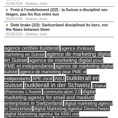
01/06/2026
-
Mathieu Janin
Frein à l'endettement (2/2) : la Suisse a discipliné ses
étages, pas les flux entre eux
05/05/2026
-
Mathieu Janin
Debt brake (2/2): Switzerland disciplined its tiers, not
the flows between them
05/05/2026
-
Mathieu Janin
agence certifiée Builderall
agence d'inbound
agence de marketing digital
marketing en Suisse
en Suisse
agence de marketing digital pour
PME et indépendants
agence de marketing digital
suisse
agence de marketing pour PME et
builderall en
indépendants
ASIJ
APE-Jorat
Suisse
builderall in der Schweiz
choeur
digital
d'hommes L'Avenir
communication 2.0
marketing agency for small and medium
enterprises in Switzerland
digital marketing agency
in Switzerland
digital Marketing Agentur Deutschweiz
digital Marketing agentur für KMU und