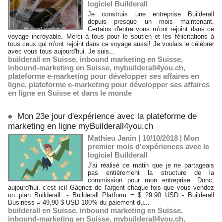
logiciel Builderall
Je construis une entreprise Builderall
depuis presque un mois maintenant.
Certains d'entre vous m'ont rejoint dans ce
voyage incroyable. Merci à tous pour le soutien et les félicitations à
tous ceux qui m'ont rejoint dans ce voyage aussi! Je voulais le célébrer
avec vous tous aujourd'hui. Je suis...
builderall en Suisse
,
inbound marketing en Suisse
,
inbound-marketing en Suisse
,
mybuilderall4you.ch
,
plateforme e-marketing pour développer ses affaires en
ligne
,
plateforme e-marketing pour développer ses affaires
en ligne en Suisse et dans le monde
Mon 23e jour d'expérience avec la plateforme de
marketing en ligne myBuilderall4you.ch
Mathieu Janin | 10/10/2018
|
Mon
premier mois d'expériences avec le
logiciel Builderall
J'ai réalisé ce matin que je ne partageais
pas entièrement la structure de la
commission pour mon entreprise. Donc,
aujourd'hui, c'est ici! Gagnez de l'argent chaque fois que vous vendez
un plan Builderall: - Builderall Platform = $ 29.90 USD - Builderall
Business = 49,90 $ USD 100% du paiement du...
builderall en Suisse
,
inbound marketing en Suisse
,
inbound-marketing en Suisse
,
mybuilderall4you.ch
,