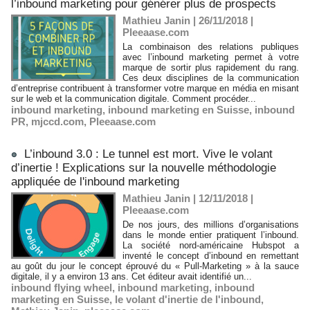
l’inbound marketing pour générer plus de prospects
Mathieu Janin | 26/11/2018
|
Pleeaase.com
La combinaison des relations publiques
avec l’inbound marketing permet à votre
marque de sortir plus rapidement du rang.
Ces deux disciplines de la communication
d’entreprise contribuent à transformer votre marque en média en misant
sur le web et la communication digitale. Comment procéder...
inbound marketing
,
inbound marketing en Suisse
,
inbound
PR
,
mjccd.com
,
Pleeaase.com
L’inbound 3.0 : Le tunnel est mort. Vive le volant
d’inertie ! Explications sur la nouvelle méthodologie
appliquée de l'inbound marketing
Mathieu Janin | 12/11/2018
|
Pleeaase.com
De nos jours, des millions d’organisations
dans le monde entier pratiquent l’inbound.
La société nord-américaine Hubspot a
inventé le concept d’inbound en remettant
au goût du jour le concept éprouvé du « Pull-Marketing » à la sauce
digitale, il y a environ 13 ans. Cet éditeur avait identifié un...
inbound flying wheel
,
inbound marketing
,
inbound
marketing en Suisse
,
le volant d'inertie de l'inbound
,