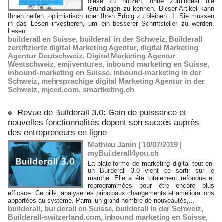
diese zu nutzen, ohne zumindest die
Grundlagen zu kennen. Dieser Artikel kann
Ihnen helfen, optimistisch über Ihren Erfolg zu bleiben. 1. Sie müssen
in das Lesen investieren, um ein besserer Schriftsteller zu werden.
Lesen...
builderall en Suisse
,
builderall in der Schweiz
,
Builderall
zertifizierte digital Marketing Agentur
,
digital Marketing
Agentur Deutschweiz
,
Digital Marketing Agentur
Westschweiz
,
emjiventures
,
inbound marketing en Suisse
,
inbound-marketing en Suisse
,
inbound-marketing in der
Schweiz
,
mehrsprachige digital Marketing Agentur in der
Schweiz
,
mjccd.com
,
smartketing.ch
Revue de Builderall 3.0: Gain de puissance et
nouvelles fonctionnalités dopent son succès auprès
des entrepreneurs en ligne
Mathieu Janin | 10/07/2019
|
myBuilderall4you.ch
La plate-forme de marketing digital tout-en-
un Builderall 3.0 vient de sortir sur le
marché. Elle a été totalement refondue et
reprogrammées pour être encore plus
efficace. Ce billet analyse les principaux changements et améliorations
apportées au système. Parmi un grand nombre de nouveautés,...
builderall
,
builderall en Suisse
,
builderall in der Schweiz
,
Builderall-switzerland.com
,
inbound marketing en Suisse
,