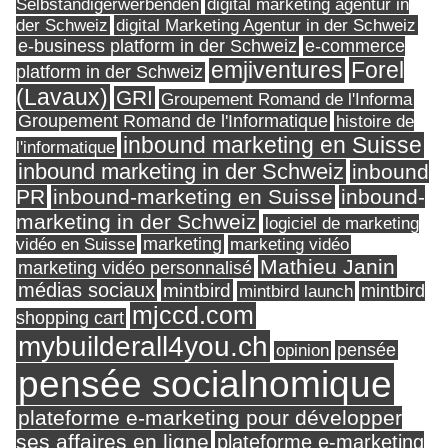
Selbständigerwerbenden
digital marketing agentur in
digital Marketing Agentur in der Schweiz
der Schweiz
e-business platform in der Schweiz
e-commerce
Forel
emjiventures
platform in der Schweiz
(Lavaux)
GRI
Groupement Romand de l'Informa
Groupement Romand de l'Informatique
histoire de
inbound marketing en Suisse
l'informatique
inbound marketing in der Schweiz
inbound
PR
inbound-marketing en Suisse
inbound-
marketing in der Schweiz
logiciel de marketing
marketing
vidéo en Suisse
marketing vidéo
Mathieu Janin
marketing vidéo personnalisé
médias sociaux
mintbird
mintbird launch
mintbird
mjccd.com
shopping cart
mybuilderall4you.ch
pensée
opinion
pensée socialnomique
plateforme e-marketing pour développer
ses affaires en ligne
plateforme e-marketing