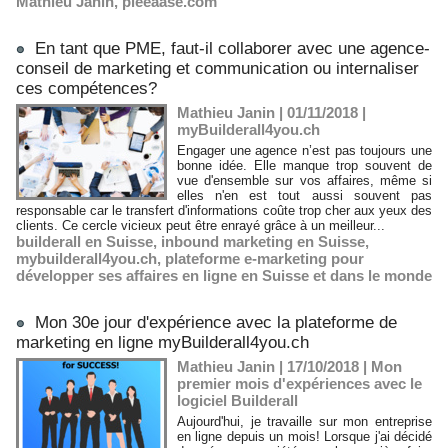
Mathieu Janin
,
pleeaase.com
En tant que PME, faut-il collaborer avec une agence-
conseil de marketing et communication ou internaliser
ces compétences?
Mathieu Janin | 01/11/2018
|
myBuilderall4you.ch
Engager une agence n’est pas toujours une
bonne idée. Elle manque trop souvent de
vue d'ensemble sur vos affaires, même si
elles n'en est tout aussi souvent pas
responsable car le transfert d'informations coûte trop cher aux yeux des
clients. Ce cercle vicieux peut être enrayé grâce à un meilleur...
builderall en Suisse
,
inbound marketing en Suisse
,
mybuilderall4you.ch
,
plateforme e-marketing pour
développer ses affaires en ligne en Suisse et dans le monde
Mon 30e jour d'expérience avec la plateforme de
marketing en ligne myBuilderall4you.ch
Mathieu Janin | 17/10/2018
|
Mon
premier mois d'expériences avec le
logiciel Builderall
Aujourd'hui, je travaille sur mon entreprise
en ligne depuis un mois! Lorsque j'ai décidé