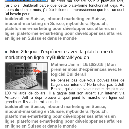
de créer ma société pour la première fois,
j'ai choisi Builderall parce que cette plate-forme fonctionnait déjà. Au
cours du dernier mois, j'ai été tellement impressionnée que tout ce dont
j'ai besoin pour...
builderall en Suisse
,
inbound marketing en Suisse
,
inbound-marketing en Suisse
,
mybuilderall4you.ch
,
plateforme e-marketing pour développer ses affaires en
ligne
,
plateforme e-marketing pour développer ses affaires
en ligne en Suisse et dans le monde
Mon 29e jour d'expérience avec la plateforme de
marketing en ligne myBuilderall4you.ch
Mathieu Janin | 16/10/2018
|
Mon
premier mois d'expériences avec le
logiciel Builderall
Ne pensez pas que vous pouvez faire de
l'argent sur internet? Ne le dites pas à Jeff
Bezos, qui a une valeur nette de plus de
100 milliards de dollars! Il a gagné tout son argent sur Internet via
Amazon. Jeff a déjà prouvé à quel point le marché en ligne est
grandiose. Il y a des millions de...
builderall en Suisse
,
inbound marketing en Suisse
,
inbound-marketing en Suisse
,
mybuilderall4you.ch
,
plateforme e-marketing pour développer ses affaires en
ligne
,
plateforme e-marketing pour développer ses affaires
en ligne en Suisse et dans le monde