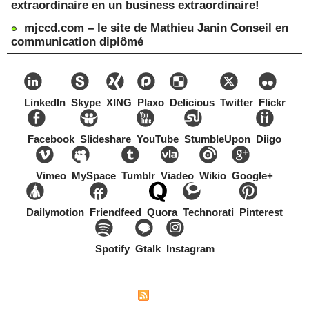
extraordinaire en un business extraordinaire!
mjccd.com – le site de Mathieu Janin Conseil en
communication diplômé
LinkedIn
Skype
XING
Plaxo
Delicious
Twitter
Flickr
Facebook
Slideshare
YouTube
StumbleUpon
Diigo
Vimeo
MySpace
Tumblr
Viadeo
Wikio
Google+
Dailymotion
Friendfeed
Quora
Technorati
Pinterest
Spotify
Gtalk
Instagram
Copyright Mathieu Janin, Switzerland, 1967-2021
|
|
Plan du site
Syndication
Tags