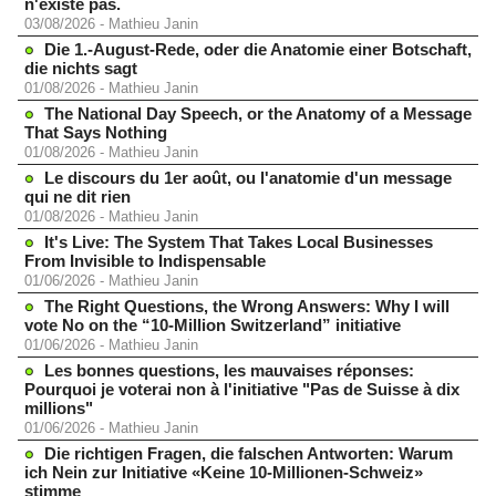
n'existe pas.
03/08/2026
-
Mathieu Janin
Die 1.-August-Rede, oder die Anatomie einer Botschaft,
die nichts sagt
01/08/2026
-
Mathieu Janin
The National Day Speech, or the Anatomy of a Message
That Says Nothing
01/08/2026
-
Mathieu Janin
Le discours du 1er août, ou l'anatomie d'un message
qui ne dit rien
01/08/2026
-
Mathieu Janin
It's Live: The System That Takes Local Businesses
From Invisible to Indispensable
01/06/2026
-
Mathieu Janin
The Right Questions, the Wrong Answers: Why I will
vote No on the “10-Million Switzerland” initiative
01/06/2026
-
Mathieu Janin
Les bonnes questions, les mauvaises réponses:
Pourquoi je voterai non à l'initiative "Pas de Suisse à dix
millions"
01/06/2026
-
Mathieu Janin
Die richtigen Fragen, die falschen Antworten: Warum
ich Nein zur Initiative «Keine 10-Millionen-Schweiz»
stimme