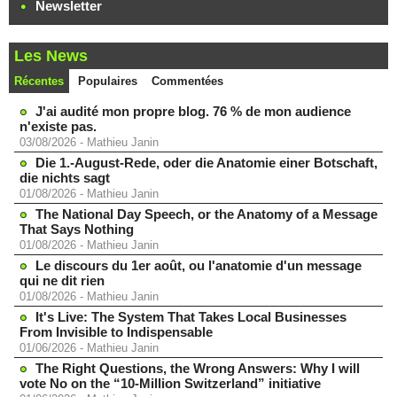
Newsletter
Les News
Récentes
Populaires
Commentées
J'ai audité mon propre blog. 76 % de mon audience
n'existe pas.
03/08/2026
-
Mathieu Janin
Die 1.-August-Rede, oder die Anatomie einer Botschaft,
die nichts sagt
01/08/2026
-
Mathieu Janin
The National Day Speech, or the Anatomy of a Message
That Says Nothing
01/08/2026
-
Mathieu Janin
Le discours du 1er août, ou l'anatomie d'un message
qui ne dit rien
01/08/2026
-
Mathieu Janin
It's Live: The System That Takes Local Businesses
From Invisible to Indispensable
01/06/2026
-
Mathieu Janin
The Right Questions, the Wrong Answers: Why I will
vote No on the “10-Million Switzerland” initiative