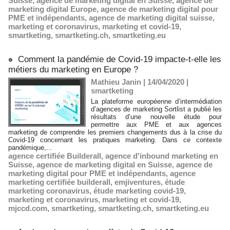
Suisse
,
agence de marketing digital en Suisse
,
agence de
marketing digital Europe
,
agence de marketing digital pour
PME et indépendants
,
agence de marketing digital suisse
,
marketing et coronavirus
,
marketing et covid-19
,
smartketing
,
smartketing.ch
,
smartketing.eu
Comment la pandémie de Covid-19 impacte-t-elle les
métiers du marketing en Europe ?
Mathieu Janin | 14/04/2020
|
smartketing
La plateforme européenne d’intermédiation
d’agences de marketing Sortlist a publié les
résultats d’une nouvelle étude pour
permettre aux PME et aux agences
marketing de comprendre les premiers changements dus à la crise du
Covid-19 concernant les pratiques marketing. Dans ce contexte
pandémique,...
agence certifiée Builderall
,
agence d'inbound marketing en
Suisse
,
agence de marketing digital en Suisse
,
agence de
marketing digital pour PME et indépendants
,
agence
marketing certifiée builderall
,
emjiventures
,
étude
marketing coronavirus
,
étude marketing covid-19
,
marketing et coronavirus
,
marketing et covid-19
,
mjccd.com
,
smartketing
,
smartketing.ch
,
smartketing.eu