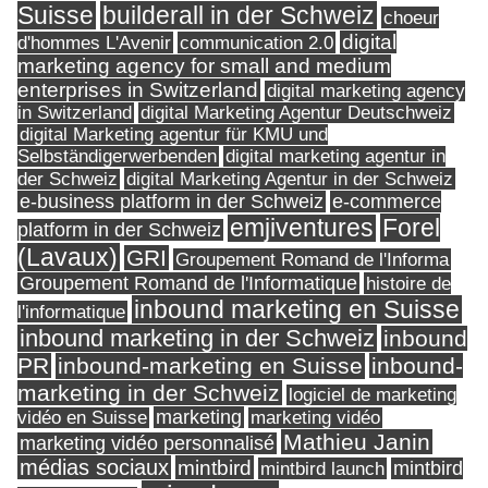
Suisse
builderall in der Schweiz
choeur
digital
d'hommes L'Avenir
communication 2.0
marketing agency for small and medium
enterprises in Switzerland
digital marketing agency
in Switzerland
digital Marketing Agentur Deutschweiz
digital Marketing agentur für KMU und
Selbständigerwerbenden
digital marketing agentur in
digital Marketing Agentur in der Schweiz
der Schweiz
e-business platform in der Schweiz
e-commerce
Forel
emjiventures
platform in der Schweiz
(Lavaux)
GRI
Groupement Romand de l'Informa
Groupement Romand de l'Informatique
histoire de
inbound marketing en Suisse
l'informatique
inbound marketing in der Schweiz
inbound
PR
inbound-marketing en Suisse
inbound-
marketing in der Schweiz
logiciel de marketing
marketing
vidéo en Suisse
marketing vidéo
Mathieu Janin
marketing vidéo personnalisé
médias sociaux
mintbird
mintbird launch
mintbird