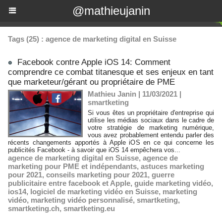
@mathieujanin
Tags (25) : agence de marketing digital en Suisse
Facebook contre Apple iOS 14: Comment
comprendre ce combat titanesque et ses enjeux en tant
que marketeur/gérant ou propriétaire de PME
Mathieu Janin | 11/03/2021
|
smartketing
Si vous êtes un propriétaire d'entreprise qui
utilise les médias sociaux dans le cadre de
votre stratégie de marketing numérique,
vous avez probablement entendu parler des
récents changements apportés à Apple iOS en ce qui concerne les
publicités Facebook - à savoir que iOS 14 empêchera vos...
agence de marketing digital en Suisse
,
agence de
marketing pour PME et indépendants
,
astuces marketing
pour 2021
,
conseils marketing pour 2021
,
guerre
publicitaire entre facebook et Apple
,
guide marketing vidéo
,
ios14
,
logiciel de marketing vidéo en Suisse
,
marketing
vidéo
,
marketing vidéo personnalisé
,
smartketing
,
smartketing.ch
,
smartketing.eu