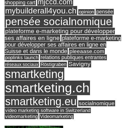
mjccd.com
shopping cart
mybuilderall4you.ch
pensée
opinion
pensée socialnomique
plateforme e-marketing pour développer
ses affaires en ligne
plateforme e-marketing
pour développer ses affaires en ligne en
Suisse et dans le monde
pleeaase.com
relations publiques entrantes
poplinks launch
Savigny
réseaux sociaux
Röstigraben
smartketing
smartketing.ch
smartketing.eu
socialnomique
video marketing software in Switzerland
videomarketing
Videomarketing