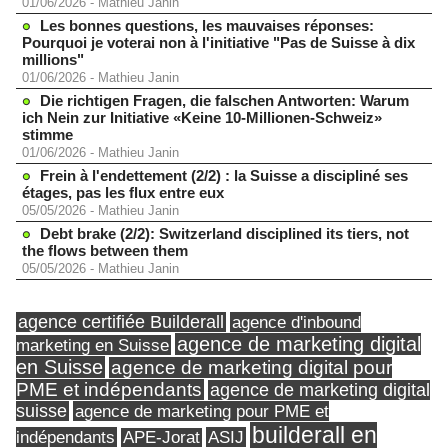
01/06/2026
-
Mathieu Janin
Les bonnes questions, les mauvaises réponses:
Pourquoi je voterai non à l'initiative "Pas de Suisse à dix
millions"
01/06/2026
-
Mathieu Janin
Die richtigen Fragen, die falschen Antworten: Warum
ich Nein zur Initiative «Keine 10-Millionen-Schweiz»
stimme
01/06/2026
-
Mathieu Janin
Frein à l'endettement (2/2) : la Suisse a discipliné ses
étages, pas les flux entre eux
05/05/2026
-
Mathieu Janin
Debt brake (2/2): Switzerland disciplined its tiers, not
the flows between them
05/05/2026
-
Mathieu Janin
agence certifiée Builderall
agence d'inbound
agence de marketing digital
marketing en Suisse
en Suisse
agence de marketing digital pour
PME et indépendants
agence de marketing digital
suisse
agence de marketing pour PME et
builderall en
indépendants
ASIJ
APE-Jorat