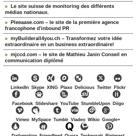
Le site suisse de monitoring des différents
médias nationaux.
Pleeaase.com – le site de la première agence
francophone d'inbound PR
myBuilderall4you.ch – Transformez votre idée
extraordinaire en un business extraordinaire!
mjccd.com – le site de Mathieu Janin Conseil en
communication diplômé
LinkedIn
Skype
XING
Plaxo
Delicious
Twitter
Flickr
Facebook
Slideshare
YouTube
StumbleUpon
Diigo
Vimeo
MySpace
Tumblr
Viadeo
Wikio
Google+
Dailymotion
Friendfeed
Quora
Technorati
Pinterest