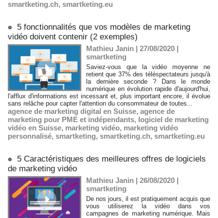
smartketing.ch
,
smartketing.eu
5 fonctionnalités que vos modèles de marketing
vidéo doivent contenir (2 exemples)
Mathieu Janin | 27/08/2020
|
smartketing
Saviez-vous que la vidéo moyenne ne
retient que 37% des téléspectateurs jusqu'à
la dernière seconde ? Dans le monde
numérique en évolution rapide d'aujourd'hui,
l'afflux d'informations est incessant et, plus important encore, il évolue
sans relâche pour capter l'attention du consommateur de toutes...
agence de marketing digital en Suisse
,
agence de
marketing pour PME et indépendants
,
logiciel de marketing
vidéo en Suisse
,
marketing vidéo
,
marketing vidéo
personnalisé
,
smartketing
,
smartketing.ch
,
smartketing.eu
5 Caractéristiques des meilleures offres de logiciels
de marketing vidéo
Mathieu Janin | 26/08/2020
|
smartketing
De nos jours, il est pratiquement acquis que
vous utiliserez la vidéo dans vos
campagnes de marketing numérique. Mais