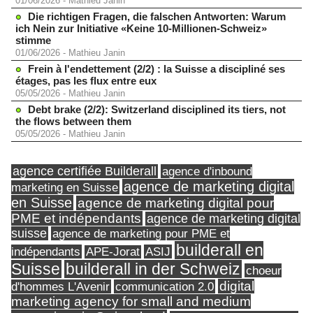
01/06/2026
-
Mathieu Janin
Die richtigen Fragen, die falschen Antworten: Warum
ich Nein zur Initiative «Keine 10-Millionen-Schweiz»
stimme
01/06/2026
-
Mathieu Janin
Frein à l'endettement (2/2) : la Suisse a discipliné ses
étages, pas les flux entre eux
05/05/2026
-
Mathieu Janin
Debt brake (2/2): Switzerland disciplined its tiers, not
the flows between them
05/05/2026
-
Mathieu Janin
agence certifiée Builderall
agence d'inbound
agence de marketing digital
marketing en Suisse
en Suisse
agence de marketing digital pour
PME et indépendants
agence de marketing digital
suisse
agence de marketing pour PME et
builderall en
indépendants
ASIJ
APE-Jorat
Suisse
builderall in der Schweiz
choeur
digital
d'hommes L'Avenir
communication 2.0
marketing agency for small and medium