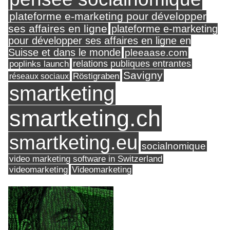
plateforme e-marketing pour développer
ses affaires en ligne
plateforme e-marketing
pour développer ses affaires en ligne en
Suisse et dans le monde
pleeaase.com
relations publiques entrantes
poplinks launch
Savigny
réseaux sociaux
Röstigraben
smartketing
smartketing.ch
smartketing.eu
socialnomique
video marketing software in Switzerland
videomarketing
Videomarketing