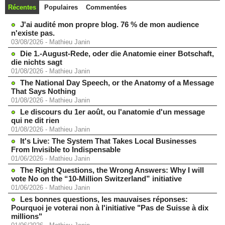
Récentes
Populaires
Commentées
J'ai audité mon propre blog. 76 % de mon audience
n'existe pas.
03/08/2026
-
Mathieu Janin
Die 1.-August-Rede, oder die Anatomie einer Botschaft,
die nichts sagt
01/08/2026
-
Mathieu Janin
The National Day Speech, or the Anatomy of a Message
That Says Nothing
01/08/2026
-
Mathieu Janin
Le discours du 1er août, ou l'anatomie d'un message
qui ne dit rien
01/08/2026
-
Mathieu Janin
It's Live: The System That Takes Local Businesses
From Invisible to Indispensable
01/06/2026
-
Mathieu Janin
The Right Questions, the Wrong Answers: Why I will
vote No on the “10-Million Switzerland” initiative
01/06/2026
-
Mathieu Janin
Les bonnes questions, les mauvaises réponses:
Pourquoi je voterai non à l'initiative "Pas de Suisse à dix
millions"