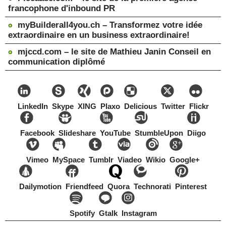
francophone d'inbound PR
myBuilderall4you.ch – Transformez votre idée
extraordinaire en un business extraordinaire!
mjccd.com – le site de Mathieu Janin Conseil en
communication diplômé
LinkedIn
Skype
XING
Plaxo
Delicious
Twitter
Flickr
Facebook
Slideshare
YouTube
StumbleUpon
Diigo
Vimeo
MySpace
Tumblr
Viadeo
Wikio
Google+
Dailymotion
Friendfeed
Quora
Technorati
Pinterest
Spotify
Gtalk
Instagram