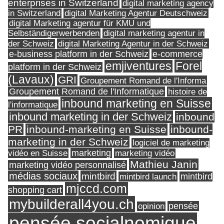
enterprises in Switzerland
digital marketing agency
in Switzerland
digital Marketing Agentur Deutschweiz
digital Marketing agentur für KMU und
Selbständigerwerbenden
digital marketing agentur in
digital Marketing Agentur in der Schweiz
der Schweiz
e-business platform in der Schweiz
e-commerce
Forel
emjiventures
platform in der Schweiz
(Lavaux)
GRI
Groupement Romand de l'Informa
Groupement Romand de l'Informatique
histoire de
inbound marketing en Suisse
l'informatique
inbound marketing in der Schweiz
inbound
PR
inbound-marketing en Suisse
inbound-
marketing in der Schweiz
logiciel de marketing
marketing
vidéo en Suisse
marketing vidéo
Mathieu Janin
marketing vidéo personnalisé
médias sociaux
mintbird
mintbird launch
mintbird
mjccd.com
shopping cart
mybuilderall4you.ch
pensée
opinion
pensée socialnomique