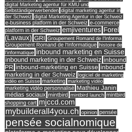
digital Marketing agentur für KMU und
Selbständigerwerbenden
digital marketing agentur in
digital Marketing Agentur in der Schweiz
der Schweiz
e-business platform in der Schweiz
e-commerce
Forel
emjiventures
platform in der Schweiz
(Lavaux)
GRI
Groupement Romand de l'Informa
Groupement Romand de l'Informatique
histoire de
inbound marketing en Suisse
l'informatique
inbound marketing in der Schweiz
inbound
PR
inbound-marketing en Suisse
inbound-
marketing in der Schweiz
logiciel de marketing
marketing
vidéo en Suisse
marketing vidéo
Mathieu Janin
marketing vidéo personnalisé
médias sociaux
mintbird
mintbird launch
mintbird
mjccd.com
shopping cart
mybuilderall4you.ch
pensée
opinion
pensée socialnomique