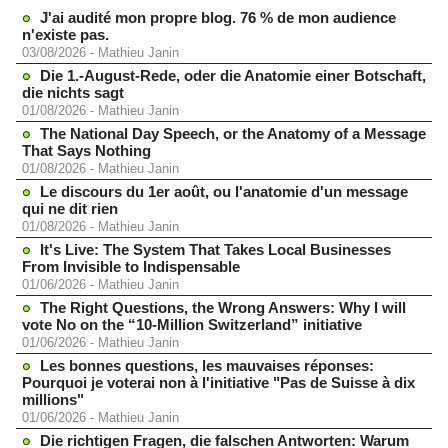
J'ai audité mon propre blog. 76 % de mon audience
n'existe pas.
03/08/2026
-
Mathieu Janin
Die 1.-August-Rede, oder die Anatomie einer Botschaft,
die nichts sagt
01/08/2026
-
Mathieu Janin
The National Day Speech, or the Anatomy of a Message
That Says Nothing
01/08/2026
-
Mathieu Janin
Le discours du 1er août, ou l'anatomie d'un message
qui ne dit rien
01/08/2026
-
Mathieu Janin
It's Live: The System That Takes Local Businesses
From Invisible to Indispensable
01/06/2026
-
Mathieu Janin
The Right Questions, the Wrong Answers: Why I will
vote No on the “10-Million Switzerland” initiative
01/06/2026
-
Mathieu Janin
Les bonnes questions, les mauvaises réponses:
Pourquoi je voterai non à l'initiative "Pas de Suisse à dix
millions"
01/06/2026
-
Mathieu Janin
Die richtigen Fragen, die falschen Antworten: Warum