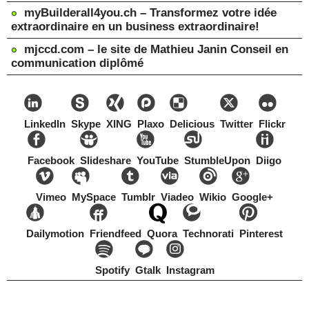
myBuilderall4you.ch – Transformez votre idée
extraordinaire en un business extraordinaire!
mjccd.com – le site de Mathieu Janin Conseil en
communication diplômé
LinkedIn
Skype
XING
Plaxo
Delicious
Twitter
Flickr
Facebook
Slideshare
YouTube
StumbleUpon
Diigo
Vimeo
MySpace
Tumblr
Viadeo
Wikio
Google+
Dailymotion
Friendfeed
Quora
Technorati
Pinterest
Spotify
Gtalk
Instagram
Copyright Mathieu Janin, Switzerland, 1967-2021