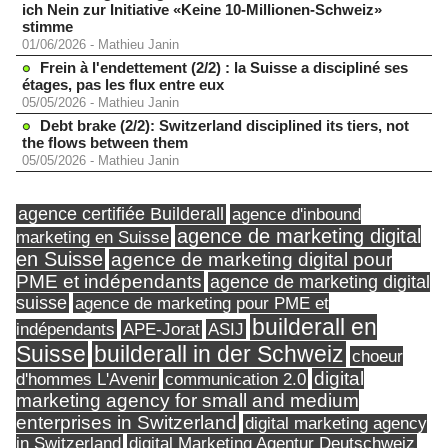
ich Nein zur Initiative «Keine 10-Millionen-Schweiz»
stimme
01/06/2026
-
Mathieu Janin
Frein à l'endettement (2/2) : la Suisse a discipliné ses
étages, pas les flux entre eux
05/05/2026
-
Mathieu Janin
Debt brake (2/2): Switzerland disciplined its tiers, not
the flows between them
05/05/2026
-
Mathieu Janin
agence certifiée Builderall
agence d'inbound
agence de marketing digital
marketing en Suisse
en Suisse
agence de marketing digital pour
PME et indépendants
agence de marketing digital
suisse
agence de marketing pour PME et
builderall en
indépendants
ASIJ
APE-Jorat
Suisse
builderall in der Schweiz
choeur
digital
d'hommes L'Avenir
communication 2.0
marketing agency for small and medium
enterprises in Switzerland
digital marketing agency
in Switzerland
digital Marketing Agentur Deutschweiz