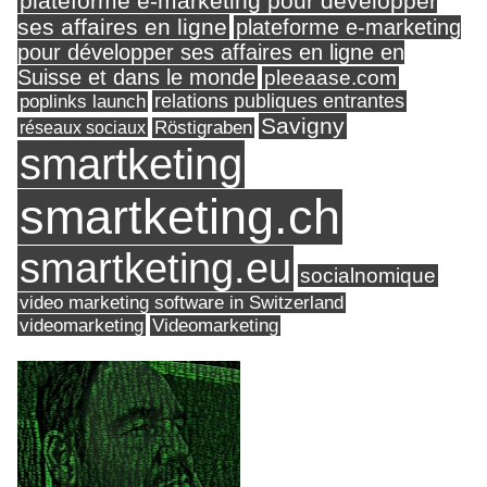
plateforme e-marketing pour développer
ses affaires en ligne
plateforme e-marketing
pour développer ses affaires en ligne en
Suisse et dans le monde
pleeaase.com
relations publiques entrantes
poplinks launch
Savigny
réseaux sociaux
Röstigraben
smartketing
smartketing.ch
smartketing.eu
socialnomique
video marketing software in Switzerland
videomarketing
Videomarketing