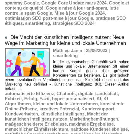
spammy Google
,
Google Core Update mars 2024
,
Google et
contenu de qualité
,
Google mise à jour anti-spam
,
lutte
contre le spam Google
,
Mise à jour Google 2024
,
optimisation SEO post-mise à jour Google
,
pratiques SEO
éthiques
,
smartketing
,
stratégies SEO 2024
Die Macht der künstlichen Intelligenz nutzen: Neue
Wege im Marketing für kleine und lokale Unternehmen
Mathieu Janin | 28/06/2023
|
smartketing
In der dynamischen Geschäftswelt haben
kleine und lokale Unternehmen oft einen
harten Kampf gegen ihre größeren
Konkurrenten zu bestehen. Es gibt jedoch
einen revolutionären Verbündeten, der das Spielfeld ebnet und das
Marketing neu definiert - Künstliche Intelligenz (KI). Dieser Artikel
befasst...
automatisierte Effizienz
,
Chatbots
,
digitale Landschaft
,
Echtzeit
,
Erfolg
,
Fazit
,
hyper-personalisiert
,
KI
,
KI-
Algorithmen
,
kleine und lokale Unternehmen
,
konsistente
Online-Präsenz
,
kreatives Potenzial
,
Kundensupport
,
Kundeverhalten
,
künstliche Intelligenz
,
Macht der
künstlichen Intelligenz nutzen
,
Marketingbemühungen
,
maßgeschneiderte Erlebnisse
,
maximale Ergebnisse
,
menschlicher Einfallsreichtum
,
nahtlose Kundenerlebnisse
,