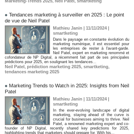
Marketing-Trends 2025
,
Neil Patel
,
smartketing
​Tendances marketing à surveiller en 2025 : Le point
de vue de Neil Patel
Mathieu Janin | 11/11/2024
|
smartketing
Dans le paysage en constante évolution du
marketing numérique, il est essentiel pour
les entreprises de rester à l'avant-garde.
Neil Patel, expert en marketing renommé et
cofondateur de NP Digital, a récemment fait part de ses principales
prédictions pour 2025, en soulignant les tendances...
Neil Patel
,
prédiction marketing 2025
,
smartketing
,
tendances marketing 2025
​Marketing Trends to Watch in 2025: Insights from Neil
Patel
Mathieu Janin | 11/11/2024
|
smartketing
In the ever-evolving landscape of digital
marketing, staying ahead of the curve is
crucial for businesses aiming to thrive. Neil
Patel, a renowned marketing expert and co-
founder of NP Digital, recently shared key predictions for 2025,
highlighting trends that marketers should prepare for. With his...