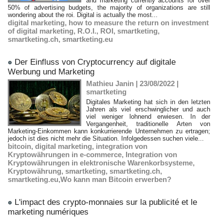
and marketing currently accounts for over
50% of advertising budgets, the majority of organizations are still
wondering about the roi. Digital is actually the most...
digital marketing
,
how to measure the return on investment
of digital marketing
,
R.O.I.
,
ROI
,
smartketing
,
smartketing.ch
,
smartketing.eu
​Der Einfluss von Cryptocurrency auf digitale
Werbung und Marketing
Mathieu Janin | 23/08/2022
|
smartketing
Digitales Marketing hat sich in den letzten
Jahren als viel erschwinglicher und auch
viel weniger lohnend erwiesen. In der
Vergangenheit, traditionelle Arten von
Marketing-Einkommen kann konkurrierende Unternehmen zu ertragen;
jedoch ist dies nicht mehr die Situation. Infolgedessen suchen viele...
bitcoin
,
digital marketing
,
integration von
Kryptowährungen in e-commerce
,
Integration von
Kryptowährungen in elektronische Warenkorbsysteme
,
Kryptowährung
,
smartketing
,
smartketing.ch
,
smartketing.eu
,
​Wo kann man Bitcoin erwerben?
​L'impact des crypto-monnaies sur la publicité et le
marketing numériques