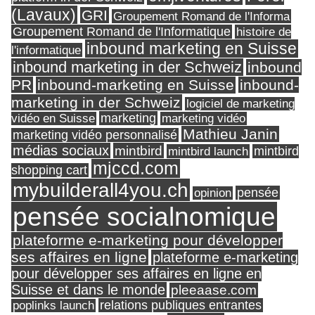
(Lavaux)
GRI
Groupement Romand de l'Informa
Groupement Romand de l'Informatique
histoire de
inbound marketing en Suisse
l'informatique
inbound marketing in der Schweiz
inbound
PR
inbound-marketing en Suisse
inbound-
marketing in der Schweiz
logiciel de marketing
marketing
vidéo en Suisse
marketing vidéo
Mathieu Janin
marketing vidéo personnalisé
médias sociaux
mintbird
mintbird launch
mintbird
mjccd.com
shopping cart
mybuilderall4you.ch
pensée
opinion
pensée socialnomique
plateforme e-marketing pour développer
ses affaires en ligne
plateforme e-marketing
pour développer ses affaires en ligne en
Suisse et dans le monde
pleeaase.com
relations publiques entrantes
poplinks launch