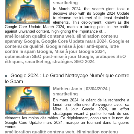
smartketing
In March 2024, the search giant took a
decisive step with its Google 2024 Update
to cleanse the internet of its least desirable
elements. This deployment, known as the
Google Core Update March 2024, marks a turning point in the battle
against unwanted content, highlighting the importance of...
amélioration qualité contenu web
,
élimination contenu
spammy Google
,
Google Core Update mars 2024
,
Google et
contenu de qualité
,
Google mise à jour anti-spam
,
lutte
contre le spam Google
,
Mise à jour Google 2024
,
optimisation SEO post-mise à jour Google
,
pratiques SEO
éthiques
,
smartketing
,
stratégies SEO 2024
Google 2024 : Le Grand Nettoyage Numérique contre
le Spam
Mathieu Janin | 03/04/2024
|
smartketing
En mars 2024, le géant de la recherche a
lancé une offensive d'envergure avec sa
Mise à jour Google 2024, un effort
stratégique visant à purifier le web de ses
éléments les moins désirables. Ce déploiement, connu sous le nom de
Google Core Update mars 2024, marque un tournant dans la guerre
contre...
amélioration qualité contenu web
,
élimination contenu