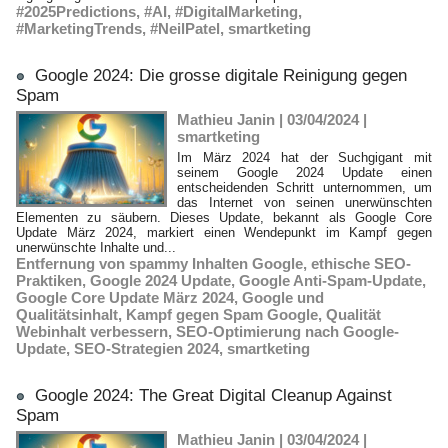
#2025Predictions
,
#AI
,
#DigitalMarketing
,
#MarketingTrends
,
#NeilPatel
,
smartketing
Google 2024: Die grosse digitale Reinigung gegen
Spam
Mathieu Janin | 03/04/2024
|
smartketing
Im März 2024 hat der Suchgigant mit
seinem Google 2024 Update einen
entscheidenden Schritt unternommen, um
das Internet von seinen unerwünschten
Elementen zu säubern. Dieses Update, bekannt als Google Core
Update März 2024, markiert einen Wendepunkt im Kampf gegen
unerwünschte Inhalte und...
Entfernung von spammy Inhalten Google
,
ethische SEO-
Praktiken
,
Google 2024 Update
,
Google Anti-Spam-Update
,
Google Core Update März 2024
,
Google und
Qualitätsinhalt
,
Kampf gegen Spam Google
,
Qualität
Webinhalt verbessern
,
SEO-Optimierung nach Google-
Update
,
SEO-Strategien 2024
,
smartketing
Google 2024: The Great Digital Cleanup Against
Spam
Mathieu Janin | 03/04/2024
|