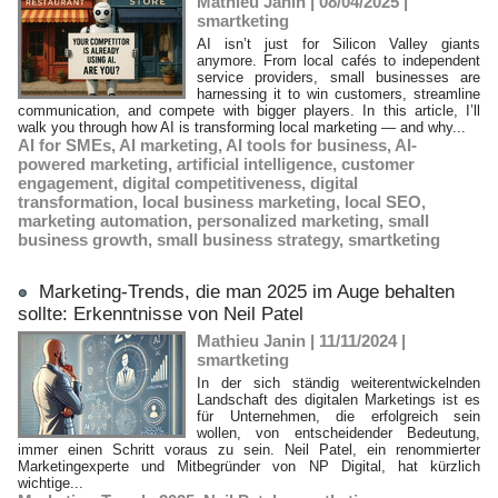
Mathieu Janin | 08/04/2025
|
smartketing
AI isn’t just for Silicon Valley giants
anymore. From local cafés to independent
service providers, small businesses are
harnessing it to win customers, streamline
communication, and compete with bigger players. In this article, I’ll
walk you through how AI is transforming local marketing — and why...
AI for SMEs
,
AI marketing
,
AI tools for business
,
AI-
powered marketing
,
artificial intelligence
,
customer
engagement
,
digital competitiveness
,
digital
transformation
,
local business marketing
,
local SEO
,
marketing automation
,
personalized marketing
,
small
business growth
,
small business strategy
,
smartketing
Marketing-Trends, die man 2025 im Auge behalten
sollte: Erkenntnisse von Neil Patel
Mathieu Janin | 11/11/2024
|
smartketing
In der sich ständig weiterentwickelnden
Landschaft des digitalen Marketings ist es
für Unternehmen, die erfolgreich sein
wollen, von entscheidender Bedeutung,
immer einen Schritt voraus zu sein. Neil Patel, ein renommierter
Marketingexperte und Mitbegründer von NP Digital, hat kürzlich
wichtige...