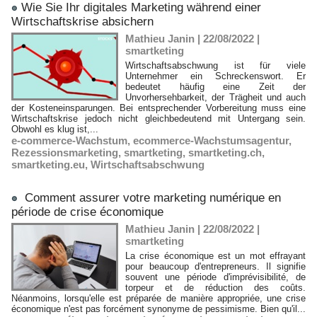
​Wie Sie Ihr digitales Marketing während einer
Wirtschaftskrise absichern
Mathieu Janin | 22/08/2022
|
smartketing
Wirtschaftsabschwung ist für viele
Unternehmer ein Schreckenswort. Er
bedeutet häufig eine Zeit der
Unvorhersehbarkeit, der Trägheit und auch
der Kosteneinsparungen. Bei entsprechender Vorbereitung muss eine
Wirtschaftskrise jedoch nicht gleichbedeutend mit Untergang sein.
Obwohl es klug ist,...
e-commerce-Wachstum
,
ecommerce-Wachstumsagentur
,
Rezessionsmarketing
,
smartketing
,
smartketing.ch
,
smartketing.eu
,
Wirtschaftsabschwung
Comment assurer votre marketing numérique en
période de crise économique
Mathieu Janin | 22/08/2022
|
smartketing
La crise économique est un mot effrayant
pour beaucoup d'entrepreneurs. Il signifie
souvent une période d'imprévisibilité, de
torpeur et de réduction des coûts.
Néanmoins, lorsqu'elle est préparée de manière appropriée, une crise
économique n'est pas forcément synonyme de pessimisme. Bien qu'il...