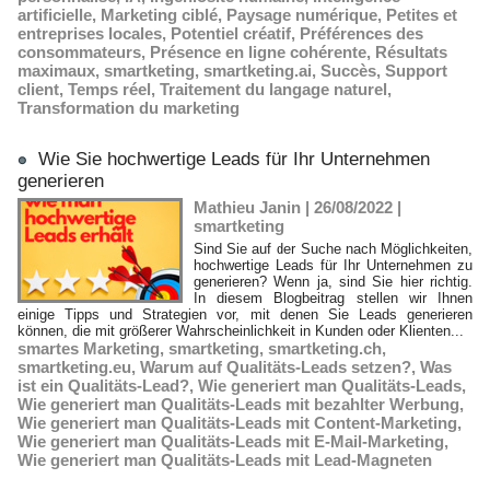
artificielle
,
Marketing ciblé
,
Paysage numérique
,
Petites et
entreprises locales
,
Potentiel créatif
,
Préférences des
consommateurs
,
Présence en ligne cohérente
,
Résultats
maximaux
,
smartketing
,
smartketing.ai
,
Succès
,
Support
client
,
Temps réel
,
Traitement du langage naturel
,
Transformation du marketing
Wie Sie hochwertige Leads für Ihr Unternehmen
generieren
Mathieu Janin | 26/08/2022
|
smartketing
Sind Sie auf der Suche nach Möglichkeiten,
hochwertige Leads für Ihr Unternehmen zu
generieren? Wenn ja, sind Sie hier richtig.
In diesem Blogbeitrag stellen wir Ihnen
einige Tipps und Strategien vor, mit denen Sie Leads generieren
können, die mit größerer Wahrscheinlichkeit in Kunden oder Klienten...
smartes Marketing
,
smartketing
,
smartketing.ch
,
smartketing.eu
,
Warum auf Qualitäts-Leads setzen?
,
Was
ist ein Qualitäts-Lead?
,
Wie generiert man Qualitäts-Leads
,
Wie generiert man Qualitäts-Leads mit bezahlter Werbung
,
Wie generiert man Qualitäts-Leads mit Content-Marketing
,
Wie generiert man Qualitäts-Leads mit E-Mail-Marketing
,
Wie generiert man Qualitäts-Leads mit Lead-Magneten