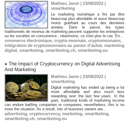
Mathieu Janin | 23/08/2022
|
smartketing
Le marketing numérique a fini par être
beaucoup plus abordable et aussi beaucoup
moins gratifiant au cours des dernières
années. Dans le passé, les types
traditionnels de revenus de marketing peuvent supporter les entreprises
ou les sociétés en concurrence ; néanmoins, ce n'est plus le cas. En...
commerce électronique
,
crypto-monnaie
,
cryptomonnaies
,
intégration de cryptomonnaies au panier d'achat
,
marketing
digital
,
smartketing
,
smartketing.ch
,
smartketing.eu
​The Impact of Cryptocurrency on Digital Advertising
And Marketing
Mathieu Janin | 23/08/2022
|
smartketing
Digital marketing has ended up being a lot
more affordable and also much less
rewarding over the last few years. In the
past, traditional kinds of marketing income
can endure battling companies or companies; nevertheless, this is no
more the situation. As a result, lots of business owners are...
advertising
,
cryptocurrency
,
marketing
,
smartketing
,
smartketing.ch
,
smartketing.eu