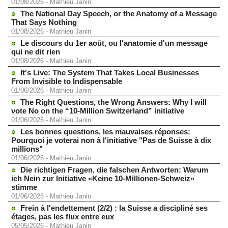
01/08/2026
-
Mathieu Janin
The National Day Speech, or the Anatomy of a Message
That Says Nothing
01/08/2026
-
Mathieu Janin
Le discours du 1er août, ou l'anatomie d'un message
qui ne dit rien
01/08/2026
-
Mathieu Janin
It's Live: The System That Takes Local Businesses
From Invisible to Indispensable
01/06/2026
-
Mathieu Janin
The Right Questions, the Wrong Answers: Why I will
vote No on the “10-Million Switzerland” initiative
01/06/2026
-
Mathieu Janin
Les bonnes questions, les mauvaises réponses:
Pourquoi je voterai non à l'initiative "Pas de Suisse à dix
millions"
01/06/2026
-
Mathieu Janin
Die richtigen Fragen, die falschen Antworten: Warum
ich Nein zur Initiative «Keine 10-Millionen-Schweiz»
stimme
01/06/2026
-
Mathieu Janin
Frein à l'endettement (2/2) : la Suisse a discipliné ses
étages, pas les flux entre eux
05/05/2026
-
Mathieu Janin