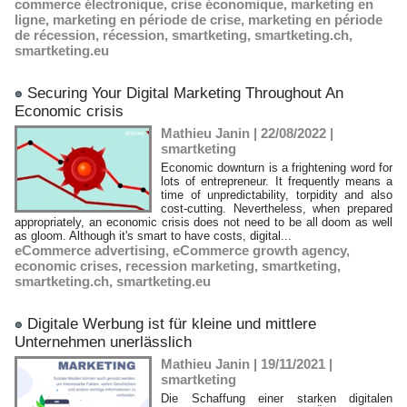
commerce électronique
,
crise économique
,
marketing en
ligne
,
marketing en période de crise
,
marketing en période
de récession
,
récession
,
smartketing
,
smartketing.ch
,
smartketing.eu
​Securing Your Digital Marketing Throughout An
Economic crisis
Mathieu Janin | 22/08/2022
|
smartketing
Economic downturn is a frightening word for
lots of entrepreneur. It frequently means a
time of unpredictability, torpidity and also
cost-cutting. Nevertheless, when prepared
appropriately, an economic crisis does not need to be all doom as well
as gloom. Although it's smart to have costs, digital...
eCommerce advertising
,
eCommerce growth agency
,
economic crises
,
recession marketing
,
smartketing
,
smartketing.ch
,
smartketing.eu
​Digitale Werbung ist für kleine und mittlere
Unternehmen unerlässlich
Mathieu Janin | 19/11/2021
|
smartketing
Die Schaffung einer starken digitalen