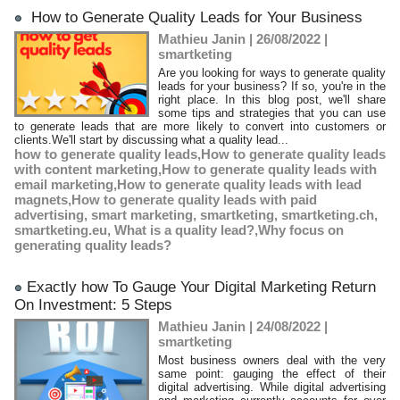
​ How to Generate Quality Leads for Your Business
Mathieu Janin | 26/08/2022
|
smartketing
Are you looking for ways to generate quality
leads for your business? If so, you're in the
right place. In this blog post, we'll share
some tips and strategies that you can use
to generate leads that are more likely to convert into customers or
clients.We'll start by discussing what a quality lead...
how to generate quality leads
,
​How to generate quality leads
with content marketing
,
​How to generate quality leads with
email marketing
,
​How to generate quality leads with lead
magnets
,
​How to generate quality leads with paid
advertising
,
smart marketing
,
smartketing
,
smartketing.ch
,
smartketing.eu
,
What is a quality lead?
,
​Why focus on
generating quality leads?
​Exactly how To Gauge Your Digital Marketing Return
On Investment: 5 Steps
Mathieu Janin | 24/08/2022
|
smartketing
Most business owners deal with the very
same point: gauging the effect of their
digital advertising. While digital advertising