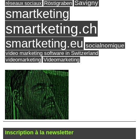
Savigny
réseaux sociaux
Röstigraben
smartketing
smartketing.ch
smartketing.eu
socialnomique
video marketing software in Switzerland
videomarketing
Videomarketing
Inscription à la newsletter