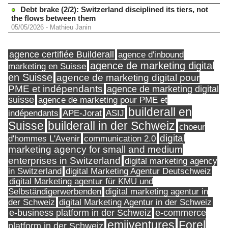
Debt brake (2/2): Switzerland disciplined its tiers, not
the flows between them
05/05/2026
-
Mathieu Janin
agence certifiée Builderall
agence d'inbound
agence de marketing digital
marketing en Suisse
en Suisse
agence de marketing digital pour
PME et indépendants
agence de marketing digital
suisse
agence de marketing pour PME et
builderall en
indépendants
ASIJ
APE-Jorat
Suisse
builderall in der Schweiz
choeur
digital
d'hommes L'Avenir
communication 2.0
marketing agency for small and medium
enterprises in Switzerland
digital marketing agency
in Switzerland
digital Marketing Agentur Deutschweiz
digital Marketing agentur für KMU und
Selbständigerwerbenden
digital marketing agentur in
digital Marketing Agentur in der Schweiz
der Schweiz
e-business platform in der Schweiz
e-commerce
Forel
emjiventures
platform in der Schweiz