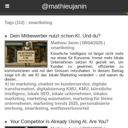
@mathieujanin
Tags (112) : smartketing
Dein Mitbewerber nutzt schon KI. Und du?
Mathieu Janin | 08/04/2025
|
smartketing
Künstliche Intelligenz ist längst nicht mehr
nur etwas für Konzerne. Immer mehr lokale
Unternehmen setzen KI gezielt ein, um
Kunden zu gewinnen, effizienter zu
kommunizieren und mit den Grossen mitzuhalten. In diesem Beitrag
zeige ich dir, wie KI das lokale Marketing verändert – und warum du
diesen...
AI im marketing
,
chatbot im kundenservice
,
digitale
transformation
,
digitalisierung KMU
,
KMU
,
künstliche
intelligenz
,
lokale SEO
,
lokale unternehmen
,
lokales
marketing
,
marketing automation
,
marketing für kleine
unternehmen
,
marketing trends 2025
,
personalisierte
werbung
,
smartketing
,
wettbewerbsvorteil
Your Competitor Is Already Using AI. Are You?