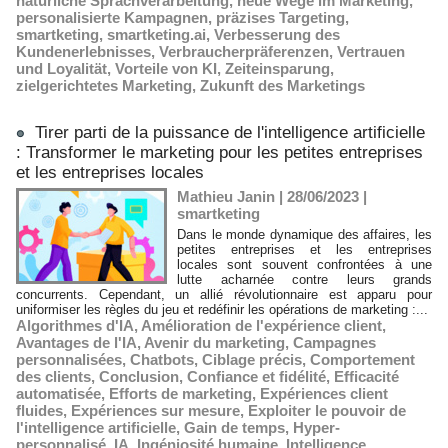
natürliche Sprachverarbeitung
,
neue Wege im Marketing
,
personalisierte Kampagnen
,
präzises Targeting
,
smartketing
,
smartketing.ai
,
Verbesserung des
Kundenerlebnisses
,
Verbraucherpräferenzen
,
Vertrauen
und Loyalität
,
Vorteile von KI
,
Zeiteinsparung
,
zielgerichtetes Marketing
,
Zukunft des Marketings
Tirer parti de la puissance de l'intelligence artificielle
: Transformer le marketing pour les petites entreprises
et les entreprises locales
Mathieu Janin | 28/06/2023
|
smartketing
Dans le monde dynamique des affaires, les
petites entreprises et les entreprises
locales sont souvent confrontées à une
lutte acharnée contre leurs grands
concurrents. Cependant, un allié révolutionnaire est apparu pour
uniformiser les règles du jeu et redéfinir les opérations de marketing :...
Algorithmes d'IA
,
Amélioration de l'expérience client
,
Avantages de l'IA
,
Avenir du marketing
,
Campagnes
personnalisées
,
Chatbots
,
Ciblage précis
,
Comportement
des clients
,
Conclusion
,
Confiance et fidélité
,
Efficacité
automatisée
,
Efforts de marketing
,
Expériences client
fluides
,
Expériences sur mesure
,
Exploiter le pouvoir de
l'intelligence artificielle
,
Gain de temps
,
Hyper-
personnalisé
,
IA
,
Ingéniosité humaine
,
Intelligence