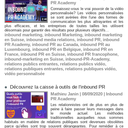
PR Academy
Connaissez-vous le vrai pouvoir de la vidéo
personnalisée? Les vidéos personnalisées
se sont avérées être l'une des formes de
communication les plus attrayantes et les
plus efficaces, et les entreprises de toutes tailles les utilisent
désormais pour garantir des résultats pour plusieurs objectifs...
inbound marketing
,
inbound Marketing
,
inbound marketing
en Suisse
,
inbound media relations
,
inbound PR
,
inbound
PR Academy
,
inbound PR au Canada
,
inbound PR au
Luxembourg
,
inbound PR en Belgique
,
inbound PR en
France
,
inbound PR en Suisse
,
inbound PR francophone
,
inbound-marketing en Suisse
,
inbound-PR-Academy
,
relations publics entrantes
,
relations publics vidéo
,
relations publiques entrantes
,
relations publiques vidéo
,
vidéo personnalisée
Découvrez la caisse à outils de l'inbound PR
Mathieu Janin | 08/09/2020
|
Inbound
PR Academy
Les relationnistes ont de plus en plus de
peine à faire passer leurs messages dans
le monde actuel. Les méthodes
traditionnelles auxquelles nous sommes
habitués en matière de relations publiques sont devenues obsolètes
parce qu’elles sont trop souvent dérangeantes. Pour remédier à ce