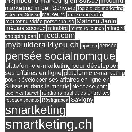
PR
inbound-marketing en Suisse
inbound-
marketing in der Schweiz
logiciel de marketing
marketing
vidéo en Suisse
marketing vidéo
Mathieu Janin
marketing vidéo personnalisé
médias sociaux
mintbird
mintbird launch
mintbird
mjccd.com
shopping cart
mybuilderall4you.ch
pensée
opinion
pensée socialnomique
plateforme e-marketing pour développer
ses affaires en ligne
plateforme e-marketing
pour développer ses affaires en ligne en
Suisse et dans le monde
pleeaase.com
relations publiques entrantes
poplinks launch
Savigny
réseaux sociaux
Röstigraben
smartketing
smartketing.ch