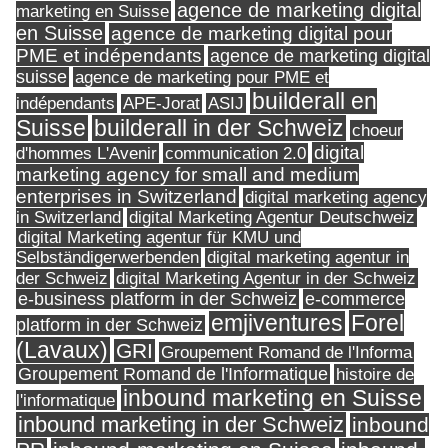
agence de marketing digital
marketing en Suisse
en Suisse
agence de marketing digital pour
PME et indépendants
agence de marketing digital
suisse
agence de marketing pour PME et
builderall en
indépendants
ASIJ
APE-Jorat
Suisse
builderall in der Schweiz
choeur
digital
d'hommes L'Avenir
communication 2.0
marketing agency for small and medium
enterprises in Switzerland
digital marketing agency
in Switzerland
digital Marketing Agentur Deutschweiz
digital Marketing agentur für KMU und
Selbständigerwerbenden
digital marketing agentur in
digital Marketing Agentur in der Schweiz
der Schweiz
e-business platform in der Schweiz
e-commerce
Forel
emjiventures
platform in der Schweiz
(Lavaux)
GRI
Groupement Romand de l'Informa
Groupement Romand de l'Informatique
histoire de
inbound marketing en Suisse
l'informatique
inbound marketing in der Schweiz
inbound