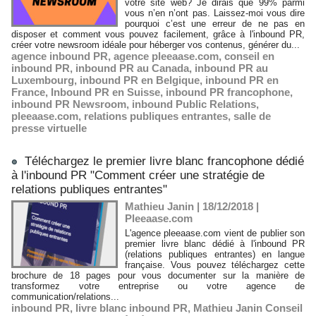
votre site web? Je dirais que 99% parmi
vous n’en n’ont pas. Laissez-moi vous dire
pourquoi c’est une erreur de ne pas en
disposer et comment vous pouvez facilement, grâce à l'inbound PR,
créer votre newsroom idéale pour héberger vos contenus, générer du...
agence inbound PR
,
agence pleeaase.com
,
conseil en
inbound PR
,
inbound PR au Canada
,
inbound PR au
Luxembourg
,
inbound PR en Belgique
,
inbound PR en
France
,
Inbound PR en Suisse
,
inbound PR francophone
,
inbound PR Newsroom
,
inbound Public Relations
,
pleeaase.com
,
relations publiques entrantes
,
salle de
presse virtuelle
Téléchargez le premier livre blanc francophone dédié
à l'inbound PR "Comment créer une stratégie de
relations publiques entrantes"
Mathieu Janin | 18/12/2018
|
Pleeaase.com
L'agence pleeaase.com vient de publier son
premier livre blanc dédié à l'inbound PR
(relations publiques entrantes) en langue
française. Vous pouvez téléchargez cette
brochure de 18 pages pour vous documenter sur la manière de
transformez votre entreprise ou votre agence de
communication/relations...
inbound PR
,
livre blanc inbound PR
,
Mathieu Janin Conseil