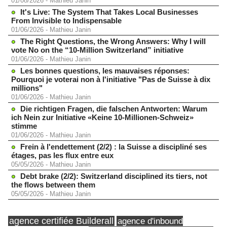
01/08/2026
-
Mathieu Janin
It's Live: The System That Takes Local Businesses
From Invisible to Indispensable
01/06/2026
-
Mathieu Janin
The Right Questions, the Wrong Answers: Why I will
vote No on the “10-Million Switzerland” initiative
01/06/2026
-
Mathieu Janin
Les bonnes questions, les mauvaises réponses:
Pourquoi je voterai non à l'initiative "Pas de Suisse à dix
millions"
01/06/2026
-
Mathieu Janin
Die richtigen Fragen, die falschen Antworten: Warum
ich Nein zur Initiative «Keine 10-Millionen-Schweiz»
stimme
01/06/2026
-
Mathieu Janin
Frein à l'endettement (2/2) : la Suisse a discipliné ses
étages, pas les flux entre eux
05/05/2026
-
Mathieu Janin
Debt brake (2/2): Switzerland disciplined its tiers, not
the flows between them
05/05/2026
-
Mathieu Janin
agence certifiée Builderall
agence d'inbound