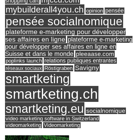
shopping cart
mybuilderall4you.ch
pensée
opinion
pensée socialnomique
plateforme e-marketing pour développer
ses affaires en ligne
plateforme e-marketing
pour développer ses affaires en ligne en
Suisse et dans le monde
pleeaase.com
relations publiques entrantes
poplinks launch
Savigny
réseaux sociaux
Röstigraben
smartketing
smartketing.ch
smartketing.eu
socialnomique
video marketing software in Switzerland
videomarketing
Videomarketing