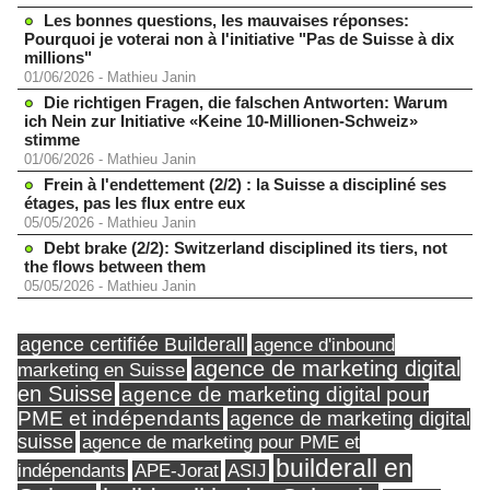
Les bonnes questions, les mauvaises réponses:
Pourquoi je voterai non à l'initiative "Pas de Suisse à dix
millions"
01/06/2026
-
Mathieu Janin
Die richtigen Fragen, die falschen Antworten: Warum
ich Nein zur Initiative «Keine 10-Millionen-Schweiz»
stimme
01/06/2026
-
Mathieu Janin
Frein à l'endettement (2/2) : la Suisse a discipliné ses
étages, pas les flux entre eux
05/05/2026
-
Mathieu Janin
Debt brake (2/2): Switzerland disciplined its tiers, not
the flows between them
05/05/2026
-
Mathieu Janin
agence certifiée Builderall
agence d'inbound
agence de marketing digital
marketing en Suisse
en Suisse
agence de marketing digital pour
PME et indépendants
agence de marketing digital
suisse
agence de marketing pour PME et
builderall en
indépendants
ASIJ
APE-Jorat