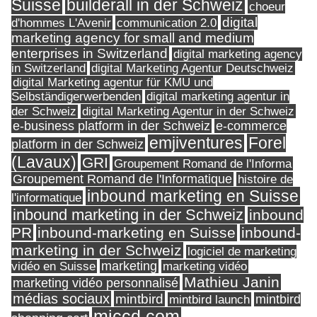
Suisse
builderall in der Schweiz
choeur
digital
d'hommes L'Avenir
communication 2.0
marketing agency for small and medium
enterprises in Switzerland
digital marketing agency
in Switzerland
digital Marketing Agentur Deutschweiz
digital Marketing agentur für KMU und
Selbständigerwerbenden
digital marketing agentur in
digital Marketing Agentur in der Schweiz
der Schweiz
e-business platform in der Schweiz
e-commerce
Forel
emjiventures
platform in der Schweiz
(Lavaux)
GRI
Groupement Romand de l'Informa
Groupement Romand de l'Informatique
histoire de
inbound marketing en Suisse
l'informatique
inbound marketing in der Schweiz
inbound
PR
inbound-marketing en Suisse
inbound-
marketing in der Schweiz
logiciel de marketing
marketing
vidéo en Suisse
marketing vidéo
Mathieu Janin
marketing vidéo personnalisé
médias sociaux
mintbird
mintbird launch
mintbird
mjccd.com