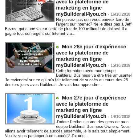
avec la plateforme de
marketing en ligne
myBuilderall4you.ch
-
16/10/2018
Ne pensez pas que vous pouvez faire de
l'argent sur internet? Ne le dites pas à Jeff
Bezos, qui a une valeur nette de plus de 100 milliards de dollars! Il a
gagné tout son argent sur Internet via...
Mon 28e jour d'expérience
avec la plateforme de
marketing en ligne
myBuilderall4you.ch
-
15/10/2018
Cette formation avec mon groupe
Builderall Business va être très amusante!
Je reviendrai sur ce qui m'a fait tellement de succès au cours des 28
derniers jours avec Builderall. Je vais leur apprendre...
Mon 27e jour d'expérience
avec la plateforme de
marketing en ligne
myBuilderall4you.ch
-
14/10/2018
J'adore l'enthousiasme des gens de mon
équipe Builderall Business Owners. Nous
allons avoir tellement de succès ensemble, je le sais tout simplement!
Voulez-vous participer à ce succès? J'ai une...