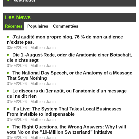
Les News
Récentes
Populaires
Commentées
J'ai audité mon propre blog. 76 % de mon audience
n'existe pas.
03/08/2026
-
Mathieu Janin
Die 1.-August-Rede, oder die Anatomie einer Botschaft,
die nichts sagt
01/08/2026
-
Mathieu Janin
The National Day Speech, or the Anatomy of a Message
That Says Nothing
01/08/2026
-
Mathieu Janin
Le discours du 1er août, ou l'anatomie d'un message
qui ne dit rien
01/08/2026
-
Mathieu Janin
It's Live: The System That Takes Local Businesses
From Invisible to Indispensable
01/06/2026
-
Mathieu Janin
The Right Questions, the Wrong Answers: Why I will
vote No on the “10-Million Switzerland” initiative
01/06/2026
-
Mathieu Janin