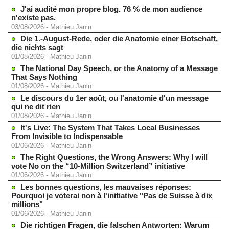
J'ai audité mon propre blog. 76 % de mon audience
n'existe pas.
03/08/2026
-
Mathieu Janin
Die 1.-August-Rede, oder die Anatomie einer Botschaft,
die nichts sagt
01/08/2026
-
Mathieu Janin
The National Day Speech, or the Anatomy of a Message
That Says Nothing
01/08/2026
-
Mathieu Janin
Le discours du 1er août, ou l'anatomie d'un message
qui ne dit rien
01/08/2026
-
Mathieu Janin
It's Live: The System That Takes Local Businesses
From Invisible to Indispensable
01/06/2026
-
Mathieu Janin
The Right Questions, the Wrong Answers: Why I will
vote No on the “10-Million Switzerland” initiative
01/06/2026
-
Mathieu Janin
Les bonnes questions, les mauvaises réponses:
Pourquoi je voterai non à l'initiative "Pas de Suisse à dix
millions"
01/06/2026
-
Mathieu Janin
Die richtigen Fragen, die falschen Antworten: Warum