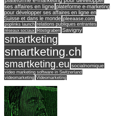
plateforme e-marketing pour développer
ses affaires en ligne
plateforme e-marketing
pour développer ses affaires en ligne en
Suisse et dans le monde
pleeaase.com
relations publiques entrantes
poplinks launch
Savigny
réseaux sociaux
Röstigraben
smartketing
smartketing.ch
smartketing.eu
socialnomique
video marketing software in Switzerland
videomarketing
Videomarketing