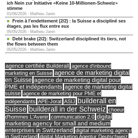
ich Nein zur Initiative «Keine 10-Millionen-Schweiz»
stimme
01/06/2026
-
Mathieu Janin
Frein à l'endettement (2/2) : la Suisse a discipliné ses
étages, pas les flux entre eux
05/05/2026
-
Mathieu Janin
Debt brake (2/2): Switzerland disciplined its tiers, not
the flows between them
05/05/2026
-
Mathieu Janin
agence certifiée Builderall
agence d'inbound
agence de marketing digital
marketing en Suisse
en Suisse
agence de marketing digital pour
PME et indépendants
agence de marketing digital
suisse
agence de marketing pour PME et
builderall en
indépendants
ASIJ
APE-Jorat
Suisse
builderall in der Schweiz
choeur
digital
d'hommes L'Avenir
communication 2.0
marketing agency for small and medium
enterprises in Switzerland
digital marketing agency
in Switzerland
digital Marketing Agentur Deutschweiz