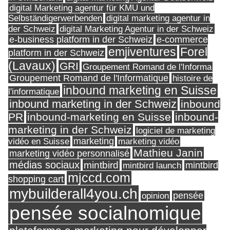
digital Marketing agentur für KMU und
Selbständigerwerbenden
digital marketing agentur in
digital Marketing Agentur in der Schweiz
der Schweiz
e-business platform in der Schweiz
e-commerce
Forel
emjiventures
platform in der Schweiz
(Lavaux)
GRI
Groupement Romand de l'Informa
Groupement Romand de l'Informatique
histoire de
inbound marketing en Suisse
l'informatique
inbound marketing in der Schweiz
inbound
PR
inbound-marketing en Suisse
inbound-
marketing in der Schweiz
logiciel de marketing
marketing
vidéo en Suisse
marketing vidéo
Mathieu Janin
marketing vidéo personnalisé
médias sociaux
mintbird
mintbird launch
mintbird
mjccd.com
shopping cart
mybuilderall4you.ch
pensée
opinion
pensée socialnomique