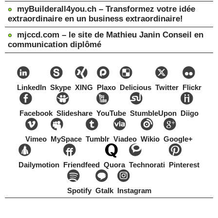
myBuilderall4you.ch – Transformez votre idée
extraordinaire en un business extraordinaire!
mjccd.com – le site de Mathieu Janin Conseil en
communication diplômé
LinkedIn
Skype
XING
Plaxo
Delicious
Twitter
Flickr
Facebook
Slideshare
YouTube
StumbleUpon
Diigo
Vimeo
MySpace
Tumblr
Viadeo
Wikio
Google+
Dailymotion
Friendfeed
Quora
Technorati
Pinterest
Spotify
Gtalk
Instagram
Copyright Mathieu Janin, Switzerland, 1967-2021