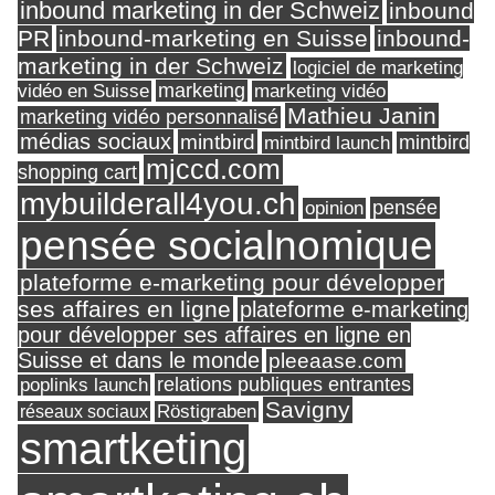
inbound marketing in der Schweiz
inbound
PR
inbound-marketing en Suisse
inbound-
marketing in der Schweiz
logiciel de marketing
marketing
vidéo en Suisse
marketing vidéo
Mathieu Janin
marketing vidéo personnalisé
médias sociaux
mintbird
mintbird launch
mintbird
mjccd.com
shopping cart
mybuilderall4you.ch
pensée
opinion
pensée socialnomique
plateforme e-marketing pour développer
ses affaires en ligne
plateforme e-marketing
pour développer ses affaires en ligne en
Suisse et dans le monde
pleeaase.com
relations publiques entrantes
poplinks launch
Savigny
réseaux sociaux
Röstigraben
smartketing