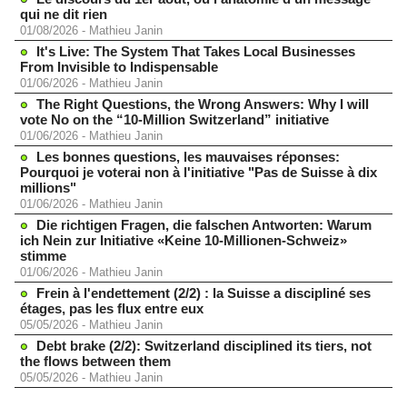
qui ne dit rien
01/08/2026
-
Mathieu Janin
It's Live: The System That Takes Local Businesses
From Invisible to Indispensable
01/06/2026
-
Mathieu Janin
The Right Questions, the Wrong Answers: Why I will
vote No on the “10-Million Switzerland” initiative
01/06/2026
-
Mathieu Janin
Les bonnes questions, les mauvaises réponses:
Pourquoi je voterai non à l'initiative "Pas de Suisse à dix
millions"
01/06/2026
-
Mathieu Janin
Die richtigen Fragen, die falschen Antworten: Warum
ich Nein zur Initiative «Keine 10-Millionen-Schweiz»
stimme
01/06/2026
-
Mathieu Janin
Frein à l'endettement (2/2) : la Suisse a discipliné ses
étages, pas les flux entre eux
05/05/2026
-
Mathieu Janin
Debt brake (2/2): Switzerland disciplined its tiers, not
the flows between them
05/05/2026
-
Mathieu Janin