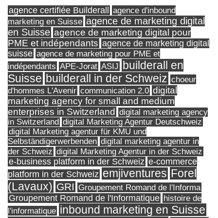
agence certifiée Builderall
agence d'inbound
agence de marketing digital
marketing en Suisse
en Suisse
agence de marketing digital pour
PME et indépendants
agence de marketing digital
suisse
agence de marketing pour PME et
builderall en
indépendants
ASIJ
APE-Jorat
Suisse
builderall in der Schweiz
choeur
digital
d'hommes L'Avenir
communication 2.0
marketing agency for small and medium
enterprises in Switzerland
digital marketing agency
in Switzerland
digital Marketing Agentur Deutschweiz
digital Marketing agentur für KMU und
Selbständigerwerbenden
digital marketing agentur in
digital Marketing Agentur in der Schweiz
der Schweiz
e-business platform in der Schweiz
e-commerce
Forel
emjiventures
platform in der Schweiz
(Lavaux)
GRI
Groupement Romand de l'Informa
Groupement Romand de l'Informatique
histoire de
inbound marketing en Suisse
l'informatique