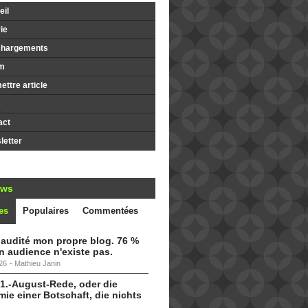
il
ie
chargements
m
ttre article
s
act
etter
ews
es
Populaires
Commentées
i audité mon propre blog. 76 %
 audience n'existe pas.
26
-
Mathieu Janin
 1.-August-Rede, oder die
ie einer Botschaft, die nichts