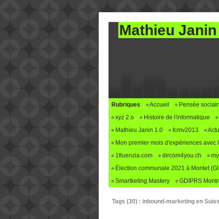
Mathieu Janin
Rubriques
Accueil
Pensée social
xyz 2.o
Histoire de l'informatique
Mathieu Janin 1.0
fcmv2013
Actu
Mon premier mois d'expériences avec le 
1fluenzia.com
dircom4you.ch
my
Élection communale 2021 à Montet (G
Smartketing Mastery
GDIPRS Montre
Tags (30) : inbound-marketing en Suis