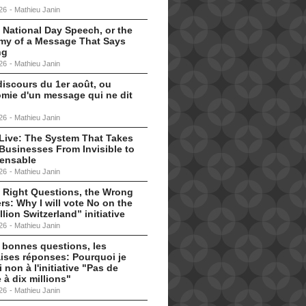
26
-
Mathieu Janin
 National Day Speech, or the
my of a Message That Says
ng
26
-
Mathieu Janin
discours du 1er août, ou
omie d'un message qui ne dit
26
-
Mathieu Janin
s Live: The System That Takes
Businesses From Invisible to
pensable
26
-
Mathieu Janin
 Right Questions, the Wrong
s: Why I will vote No on the
llion Switzerland” initiative
26
-
Mathieu Janin
 bonnes questions, les
ises réponses: Pourquoi je
i non à l'initiative "Pas de
 à dix millions"
26
-
Mathieu Janin