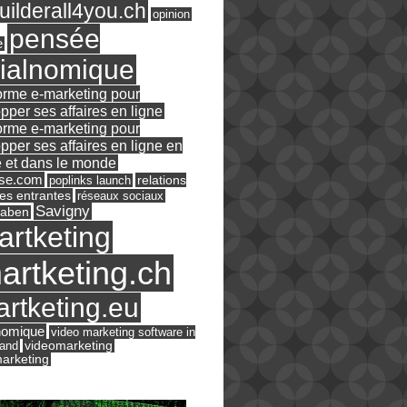
ilderall4you.ch
opinion
pensée
e
ialnomique
orme e-marketing pour
pper ses affaires en ligne
orme e-marketing pour
pper ses affaires en ligne en
 et dans le monde
ase.com
relations
poplinks launch
es entrantes
réseaux sociaux
Savigny
raben
artketing
artketing.ch
rtketing.eu
nomique
video marketing software in
land
videomarketing
arketing