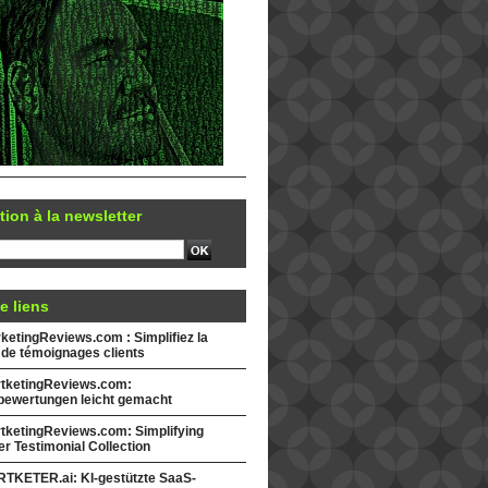
tion à la newsletter
e liens
etingReviews.com : Simplifiez la
 de témoignages clients
tketingReviews.com:
ewertungen leicht gemacht
tketingReviews.com: Simplifying
r Testimonial Collection
TKETER.ai: KI-gestützte SaaS-