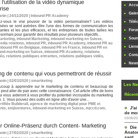
l'utilisation de la vidéo dynamique
Accue
rise
Galer
nin | 24/11/2020
|
Inbound PR Academy
z-vous le vrai pouvoir de la vidéo personnalisée? Les vidéos
Télé
isées se sont avérées être l'une des formes de communication les
Foru
yantes et les plus efficaces, et les entreprises de toutes tailles les
ésormais pour garantir des résultats pour plusieurs objectifs...
Soume
arketing
,
inbound Marketing
,
inbound marketing en Suisse
,
edia relations
,
inbound PR
,
inbound PR Academy
,
inbound PR au
Lien
inbound PR en Belgique
,
inbound PR en France
,
inbound PR en
und-marketing en Suisse
,
inbound-PR-Academy
,
relations
Cont
déo
,
relations publiques entrantes
,
relations publiques vidéo
,
Newsl
g de contenu qui vous permettront de réussir
nin | 02/03/2020
|
smartketing
Les N
aucoup à apprendre sur le marketing de contenu et beaucoup de
 peut aller de pair avec cette connaissance. Cet article offre de bons
Récent
ui vous aideront à vous profiter du potentiel incroyable du marketing
 1. Vous pouvez des outils en ligne afin d'avoir une...
tifiée Builderall
,
agence de marketing digital pour PME et
J'a
nts
,
emjiventures
,
inbound-marketing en Suisse
,
mjccd.com
,
de mon
03/08/20
er Online-Präsenz durch Content- Marketing
Die
Anatom
nin | 27/02/2020
|
smartketing
sagt