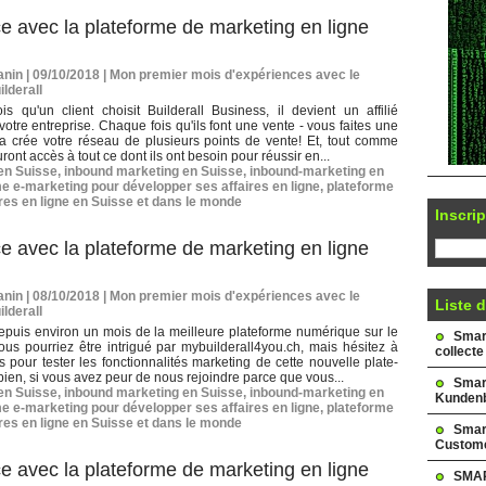
e avec la plateforme de marketing en ligne
nin | 09/10/2018
|
Mon premier mois d'expériences avec le
ilderall
s qu'un client choisit Builderall Business, il devient un affilié
votre entreprise. Chaque fois qu'ils font une vente - vous faites une
a crée votre réseau de plusieurs points de vente! Et, tout comme
uront accès à tout ce dont ils ont besoin pour réussir en...
 en Suisse
,
inbound marketing en Suisse
,
inbound-marketing en
e e-marketing pour développer ses affaires en ligne
,
plateforme
res en ligne en Suisse et dans le monde
Inscrip
e avec la plateforme de marketing en ligne
nin | 08/10/2018
|
Mon premier mois d'expériences avec le
Liste d
ilderall
epuis environ un mois de la meilleure plateforme numérique sur le
Smark
us pourriez être intrigué par mybuilderall4you.ch, mais hésitez à
collecte
as pour tester les fonctionnalités marketing de cette nouvelle plate-
bien, si vous avez peur de nous rejoindre parce que vous...
Smar
 en Suisse
,
inbound marketing en Suisse
,
inbound-marketing en
Kundenb
e e-marketing pour développer ses affaires en ligne
,
plateforme
res en ligne en Suisse et dans le monde
Smar
Custome
e avec la plateforme de marketing en ligne
SMAR