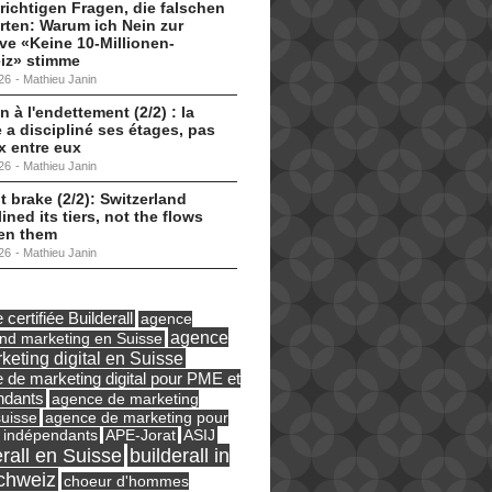
 richtigen Fragen, die falschen
ten: Warum ich Nein zur
tive «Keine 10-Millionen-
iz» stimme
26
-
Mathieu Janin
n à l'endettement (2/2) : la
 a discipliné ses étages, pas
ux entre eux
26
-
Mathieu Janin
t brake (2/2): Switzerland
lined its tiers, not the flows
en them
26
-
Mathieu Janin
certifiée Builderall
agence
agence
und marketing en Suisse
keting digital en Suisse
 de marketing digital pour PME et
ndants
agence de marketing
suisse
agence de marketing pour
ASIJ
 indépendants
APE-Jorat
erall en Suisse
builderall in
chweiz
choeur d'hommes