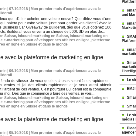
Plattfo
nin | 07/10/2018
|
Mon premier mois d'expériences avec le
smar
ilderall
and Mar
eux que d'aller acheter une voiture neuve? Que diriez-vous d'une
 qui paiera pour votre voiture juste pour garder vos clients? Avec le
smart
 Business Car Giveaway de Builderall, dès que vous obtenez 100
Marketi
rects, Builderall vous enverra un chèque de 500USD en plus de...
 en Suisse
,
inbound marketing en Suisse
,
inbound-marketing en
SMAR
e e-marketing pour développer ses affaires en ligne
,
plateforme
Platfor
res en ligne en Suisse et dans le monde
smart
marketi
e avec la plateforme de marketing en ligne
Smart
marketi
nin | 06/10/2018
|
Mon premier mois d'expériences avec le
l'intelli
ilderall
Le s
 fondu de vitesse. Je veux que les choses soient faites rapidement.
s ventes et j'ai des clients rapidement et je veux aussi obtenir
EMJI
 l’argent de ces ventes. C'est pourquoi Builderall est la compagnie
our moi. Dès que je commence à faire des ventes, je vois...
Smar
 en Suisse
,
inbound marketing en Suisse
,
inbound-marketing en
e e-marketing pour développer ses affaires en ligne
,
plateforme
Smar
res en ligne en Suisse et dans le monde
Le si
e avec la plateforme de marketing en ligne
médias 
Pleea
agence 
nin | 05/10/2018
|
Mon premier mois d'expériences avec le