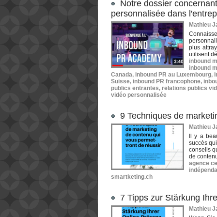
Notre dossier concernant 
personnalisée dans l'entrep
Mathieu Ja
Connaisse
personnal
plus attra
utilisent d
inbound m
inbound m
Canada
,
inbound PR au Luxembourg
,
Suisse
,
inbound PR francophone
,
inbo
publics entrantes
,
relations publics vi
vidéo personnalisée
9 Techniques de marketin
Mathieu Ja
Il y a be
succès qui
conseils q
de contenu.
agence cer
indépenda
smartketing.ch
7 Tipps zur Stärkung Ihr
Mathieu Ja