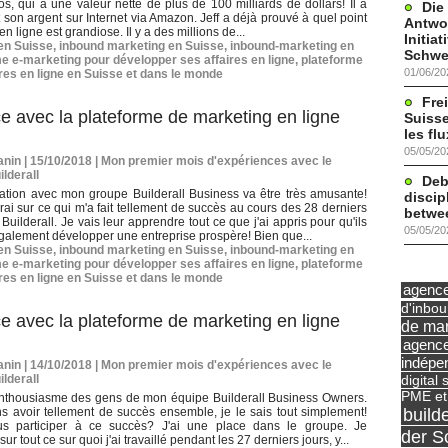
os, qui a une valeur nette de plus de 100 milliards de dollars! Il a
Die
 son argent sur Internet via Amazon. Jeff a déjà prouvé à quel point
Antwor
n ligne est grandiose. Il y a des millions de...
Initia
 en Suisse
,
inbound marketing en Suisse
,
inbound-marketing en
Schwe
e e-marketing pour développer ses affaires en ligne
,
plateforme
01/06/20
res en ligne en Suisse et dans le monde
Frei
e avec la plateforme de marketing en ligne
Suisse
les fl
05/05/20
nin | 15/10/2018
|
Mon premier mois d'expériences avec le
ilderall
Deb
ation avec mon groupe Builderall Business va être très amusante!
discip
rai sur ce qui m'a fait tellement de succès au cours des 28 derniers
betwe
Builderall. Je vais leur apprendre tout ce que j'ai appris pour qu'ils
05/05/20
galement développer une entreprise prospère! Bien que...
 en Suisse
,
inbound marketing en Suisse
,
inbound-marketing en
e e-marketing pour développer ses affaires en ligne
,
plateforme
res en ligne en Suisse et dans le monde
agence 
d'inbo
e avec la plateforme de marketing en ligne
de mar
agence
indépe
nin | 14/10/2018
|
Mon premier mois d'expériences avec le
digital 
ilderall
PME et
'enthousiasme des gens de mon équipe Builderall Business Owners.
build
s avoir tellement de succès ensemble, je le sais tout simplement!
us participer à ce succès? J'ai une place dans le groupe. Je
der S
sur tout ce sur quoi j'ai travaillé pendant les 27 derniers jours, y...