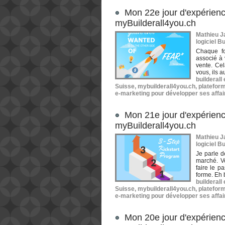
Mon 22e jour d'expérienc
myBuilderall4you.ch
Mathieu Ja
logiciel Bu
Chaque foi
associé à 
vente. Cel
vous, ils a
builderall
Suisse
,
mybuilderall4you.ch
,
plateform
e-marketing pour développer ses affai
Mon 21e jour d'expérienc
myBuilderall4you.ch
Mathieu Ja
logiciel Bu
Je parle d
marché. Vo
faire le p
forme. Eh 
builderall
Suisse
,
mybuilderall4you.ch
,
plateform
e-marketing pour développer ses affai
Mon 20e jour d'expérienc