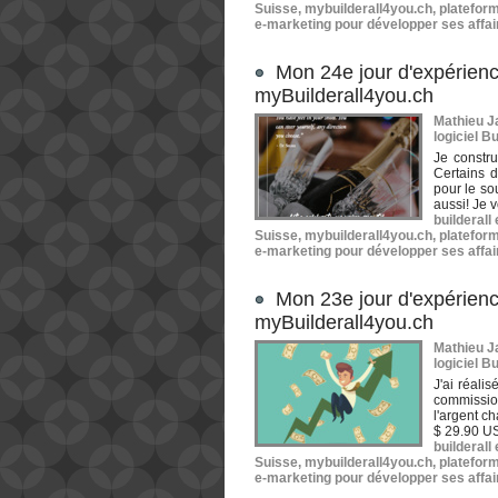
Suisse
,
mybuilderall4you.ch
,
plateform
e-marketing pour développer ses affai
Mon 24e jour d'expérienc
myBuilderall4you.ch
Mathieu Ja
logiciel Bu
Je constr
Certains d
pour le sou
aussi! Je v
builderall
Suisse
,
mybuilderall4you.ch
,
plateform
e-marketing pour développer ses affai
Mon 23e jour d'expérienc
myBuilderall4you.ch
Mathieu Ja
logiciel Bu
J'ai réali
commissio
l'argent c
$ 29.90 US
builderall
Suisse
,
mybuilderall4you.ch
,
plateform
e-marketing pour développer ses affai