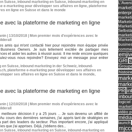
 en Suisse
,
inbound marketing en Suisse
,
inbound-marketing en
L'Aveni
e e-marketing pour développer ses affaires en ligne
,
plateforme
market
res en ligne en Suisse et dans le monde
enterpr
marketi
Marketi
e avec la plateforme de marketing en ligne
Market
Selbst
marketi
nin | 13/10/2018
|
Mon premier mois d'expériences avec le
Marketi
ilderall
busines
es amis qui m'ont contacté hier pour rejoindre mon équipe privée
commer
l Business Owners. Je suis tellement excitée de partager mes
emjiv
ces et aider les autres à réussir aussi. Il me reste encore quelques
oulez-vous nous rejoindre? Envoyez moi un message pour entrer
GRI
G
Groupe
g en Suisse
,
inbound marketing in der Schweiz
,
inbound-
u.ch
,
plateforme e-marketing pour développer ses affaires en
histoir
elopper ses affaires en ligne en Suisse et dans le monde
,
marke
marke
in
PR
e avec la plateforme de marketing en ligne
inbou
logicie
nin | 12/10/2018
|
Mon premier mois d'expériences avec le
market
ilderall
vidéo p
la meilleure décision il y a 25 jours ... Je suis devenu un affilié de
média
. Au cours des dernières semaines, j'ai appris tant de stratégies en
a part des leaders du secteur. Plus important encore, j'ai appliqué
launch
ies que j'ai apprises. Déjà, j'obtiens des...
mjcc
 en Suisse
,
inbound marketing en Suisse
,
inbound-marketing en