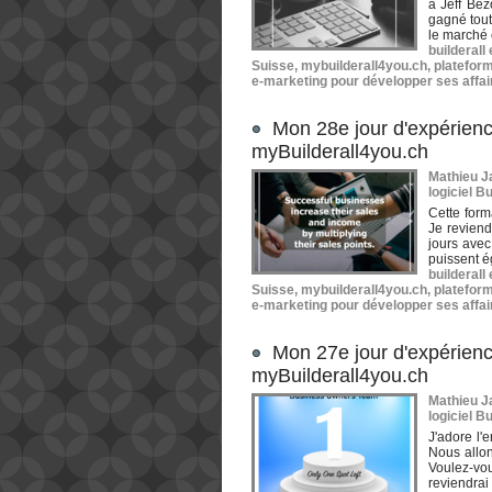
à Jeff Bez
gagné tout
le marché e
builderall
Suisse
,
mybuilderall4you.ch
,
plateform
e-marketing pour développer ses affai
Mon 28e jour d'expérienc
myBuilderall4you.ch
Mathieu Ja
logiciel Bu
Cette form
Je reviend
jours avec 
puissent é
builderall
Suisse
,
mybuilderall4you.ch
,
plateform
e-marketing pour développer ses affai
Mon 27e jour d'expérienc
myBuilderall4you.ch
Mathieu Ja
logiciel Bu
J'adore l
Nous allon
Voulez-vo
reviendrai 