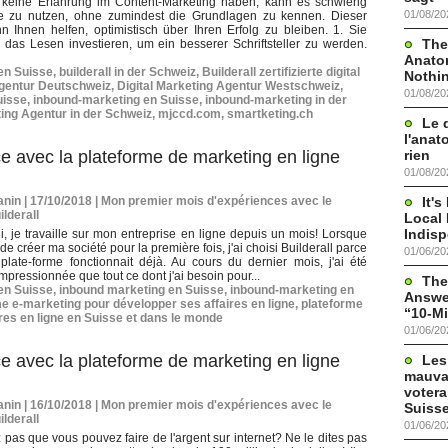
keine Erfahrung im Content-Marketing haben, kann es schwierig
01/08/20
se zu nutzen, ohne zumindest die Grundlagen zu kennen. Dieser
nn Ihnen helfen, optimistisch über Ihren Erfolg zu bleiben. 1. Sie
The
das Lesen investieren, um ein besserer Schriftsteller zu werden.
Anato
 en Suisse
,
builderall in der Schweiz
,
Builderall zertifizierte digital
Nothi
Agentur Deutschweiz
,
Digital Marketing Agentur Westschweiz
,
01/08/20
uisse
,
inbound-marketing en Suisse
,
inbound-marketing in der
ing Agentur in der Schweiz
,
mjccd.com
,
smartketing.ch
Le 
l'anat
rien
e avec la plateforme de marketing en ligne
01/08/20
It'
nin | 17/10/2018
|
Mon premier mois d'expériences avec le
ilderall
Local 
Indis
i, je travaille sur mon entreprise en ligne depuis un mois! Lorsque
 de créer ma société pour la première fois, j'ai choisi Builderall parce
01/06/20
plate-forme fonctionnait déjà. Au cours du dernier mois, j'ai été
impressionnée que tout ce dont j'ai besoin pour...
The
 en Suisse
,
inbound marketing en Suisse
,
inbound-marketing en
Answer
e e-marketing pour développer ses affaires en ligne
,
plateforme
“10-Mi
res en ligne en Suisse et dans le monde
01/06/20
e avec la plateforme de marketing en ligne
Les
mauva
votera
nin | 16/10/2018
|
Mon premier mois d'expériences avec le
Suisse
ilderall
01/06/20
pas que vous pouvez faire de l'argent sur internet? Ne le dites pas