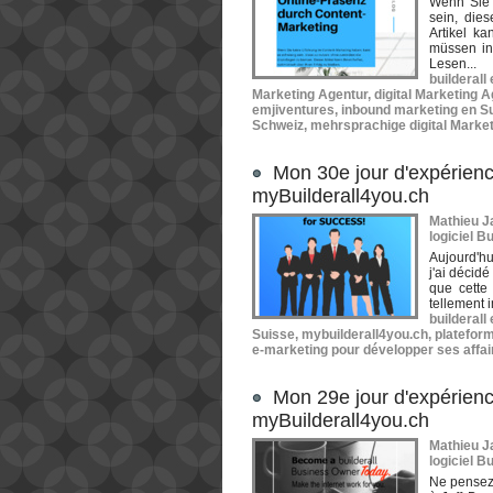
Wenn Sie 
sein, die
Artikel ka
müssen in 
Lesen...
builderall
Marketing Agentur
,
digital Marketing 
emjiventures
,
inbound marketing en S
Schweiz
,
mehrsprachige digital Market
Mon 30e jour d'expérienc
myBuilderall4you.ch
Mathieu Ja
logiciel Bu
Aujourd'hu
j'ai décidé
que cette 
tellement 
builderall
Suisse
,
mybuilderall4you.ch
,
plateform
e-marketing pour développer ses affai
Mon 29e jour d'expérienc
myBuilderall4you.ch
Mathieu Ja
logiciel Bu
Ne pensez 