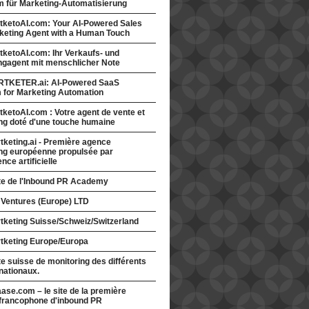
rm für Marketing-Automatisierung
tketoAI.com: Your AI-Powered Sales
keting Agent with a Human Touch
ketoAI.com: Ihr Verkaufs- und
ngagent mit menschlicher Note
TKETER.ai: AI-Powered SaaS
m for Marketing Automation
ketoAI.com : Votre agent de vente et
ng doté d'une touche humaine
keting.ai - Première agence
ng européenne propulsée par
gence artificielle
ite de l'Inbound PR Academy
 Ventures (Europe) LTD
tketing Suisse/Schweiz/Switzerland
tketing Europe/Europa
te suisse de monitoring des différents
nationaux.
ase.com – le site de la première
francophone d'inbound PR