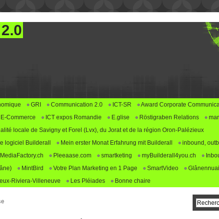
 2.0
nomique
GRI
Communication 2.0
ICT-SR
Award Corporate Communica
E-Commerce
ICT expos Romandie
E.glise
Röstigraben Relations
mar
alité locale de Savigny et Forel (Lvx), du Jorat et de la région Oron-Palézieux
logiciel Builderall
Mein erster Monat Erfahrung mit Builderall
inbound, outb
MediaFactory.ch
Pleeaase.com
smartketing
myBuilderall4you.ch
Inbo
lâne)
MintBird
Votre Plan Marketing en 1 Page
SmartVideo
Glânennuai
ux-Riviera-Villeneuve
Les Pléiades
Bonne chaire
se