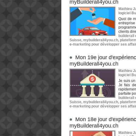
myBuilderall4you.ch
Mathieu Ja
logiciel Bu
Quoi de mi
entreprise
programme
clients di
builderall
Suisse
,
mybuilderall4you.ch
,
plateform
e-marketing pour développer ses affai
Mon 19e jour d'expérienc
myBuilderall4you.ch
Mathieu Ja
logiciel Bu
Je suis un
Je fais de
rapidement
parfaite p
builderall
Suisse
,
mybuilderall4you.ch
,
plateform
e-marketing pour développer ses affai
Mon 18e jour d'expérienc
myBuilderall4you.ch
Mathieu Ja