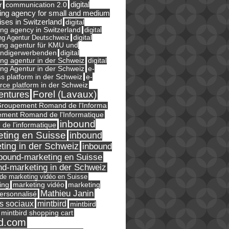
digital
r
communication 2.0
ing agency for small and medium
ises in Switzerland
digital
ng agency in Switzerland
digital
ng Agentur Deutschweiz
digital
ing agentur für KMU und
ändigerwerbenden
digital
ng agentur in der Schweiz
digital
e-
ng Agentur in der Schweiz
s platform in der Schweiz
e-
ce platform in der Schweiz
Forel (Lavaux)
entures
roupement Romand de l'Informa
ment Romand de l'Informatique
inbound
e de l'informatique
ting en Suisse
inbound
ting in der Schweiz
inbound
bound-marketing en Suisse
nd-marketing in der Schweiz
l de marketing vidéo en Suisse
ing
marketing
marketing vidéo
Mathieu Janin
ersonnalisé
s sociaux
mintbird
mintbird
mintbird shopping cart
d.com