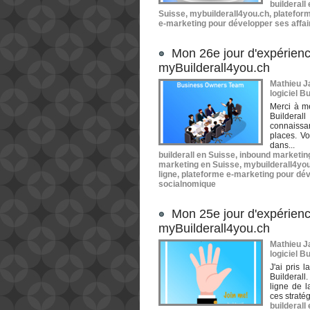
builderall
Suisse
,
mybuilderall4you.ch
,
plateform
e-marketing pour développer ses affai
Mon 26e jour d'expérienc
myBuilderall4you.ch
Mathieu Ja
logiciel Bu
Merci à m
Builderal
connaissan
places. V
dans...
builderall en Suisse
,
inbound marketin
marketing en Suisse
,
mybuilderall4yo
ligne
,
plateforme e-marketing pour dév
socialnomique
Mon 25e jour d'expérienc
myBuilderall4you.ch
Mathieu Ja
logiciel Bu
J'ai pris 
Builderall
ligne de l
ces stratég
builderall