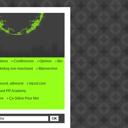
tions
Conférences
Opinion
Bio
keting non marchand
Männerchor
ound, allbound
mjccd.com
und PR Academy
re
Ça Glâne Pour Moi