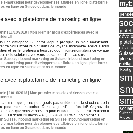
mybu
e e-marketing pour développer ses affaires en ligne
,
plateforme
res en ligne en Suisse et dans le monde
pensé
e avec la plateforme de marketing en ligne
soc
platef
nin | 11/10/2018
|
Mon premier mois d'expériences avec le
dévelo
ilderall
platef
uis une entreprise Builderall depuis presque un mois maintenant.
'entre vous m'ont rejoint dans ce voyage incroyable. Merci à tous
dévelo
tien et les félicitations à tous ceux qui m'ont rejoint dans ce voyage
Suisse
oulais le célébrer avec vous tous aujourd'hui. Je suis...
pleea
 en Suisse
,
inbound marketing en Suisse
,
inbound-marketing en
e e-marketing pour développer ses affaires en ligne
,
plateforme
publiqu
res en ligne en Suisse et dans le monde
Röstig
sm
e avec la plateforme de marketing en ligne
sm
nin | 10/10/2018
|
Mon premier mois d'expériences avec le
ilderall
sma
sé ce matin que je ne partageais pas entièrement la structure de la
n pour mon entreprise. Donc, aujourd'hui, c'est ici! Gagnez de
social
haque fois que vous vendez un plan Builderall: - Builderall Platform =
Switzer
D - Builderall Business = 49,90 $ USD 100% du paiement du...
Videom
 en Suisse
,
inbound marketing en Suisse
,
inbound-marketing en
e e-marketing pour développer ses affaires en ligne
,
plateforme
res en ligne en Suisse et dans le monde