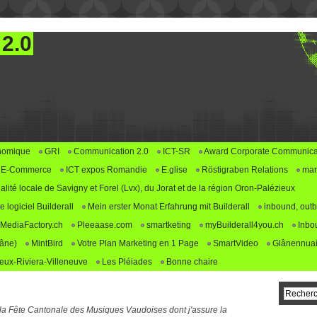
 2.0
nomique
GRI
Communication 2.0
ICT-SR
Award Corporate Communica
E-Commerce
ICT expos Romandie
E.glise
Röstigraben Relations
mar
alité locale de Savigny et Forel (Lvx), du Jorat et de la région Oron-Palézieux
logiciel Builderall
Mein erster Monat Erfahrung mit Builderall
inbound, outb
MediaFactory.ch
Pleeaase.com
smartketing
myBuilderall4you.ch
Inbo
lâne)
MintBird
Votre Plan Marketing en 1 Page
SmartVideo
Glânennuai
ux-Riviera-Villeneuve
Les Pléiades
Bonne chaire
la Fête Cantonale des Musiques Vaudoises dont j'assure la