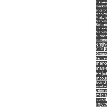
L'Aveni
market
enterpr
marketi
Marketi
Market
Selbst
marketi
Marketi
busines
commer
emjiv
GRI
G
Groupe
histoir
marke
marke
in
PR
inbou
logicie
market
vidéo p
média
launch
mjcc