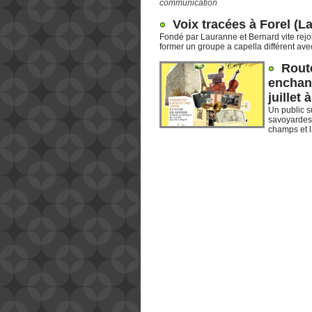
communication
Voix tracées à Forel (L
Fondé par Lauranne et Bernard vite rejoi
former un groupe a capella différent avec 
Route
enchant
juillet 
Un public 
savoyardes 
champs et l