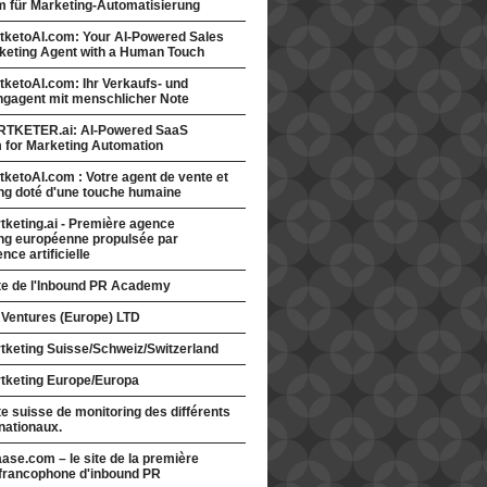
rm für Marketing-Automatisierung
tketoAI.com: Your AI-Powered Sales
keting Agent with a Human Touch
ketoAI.com: Ihr Verkaufs- und
ngagent mit menschlicher Note
TKETER.ai: AI-Powered SaaS
m for Marketing Automation
ketoAI.com : Votre agent de vente et
ng doté d'une touche humaine
keting.ai - Première agence
ng européenne propulsée par
gence artificielle
ite de l'Inbound PR Academy
 Ventures (Europe) LTD
tketing Suisse/Schweiz/Switzerland
tketing Europe/Europa
te suisse de monitoring des différents
nationaux.
ase.com – le site de la première
francophone d'inbound PR