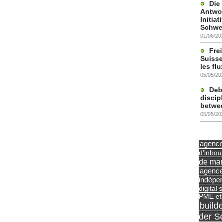
Die
Antwor
Initia
Schwe
01/06/20
Frei
Suisse
les fl
05/05/20
Deb
discip
betwe
05/05/20
agence 
d'inbo
de mar
agence
indépe
digital 
PME et
build
der S