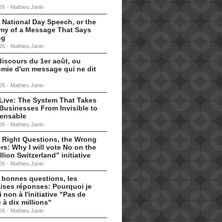
26
-
Mathieu Janin
 National Day Speech, or the
my of a Message That Says
ng
26
-
Mathieu Janin
discours du 1er août, ou
omie d'un message qui ne dit
26
-
Mathieu Janin
s Live: The System That Takes
Businesses From Invisible to
pensable
26
-
Mathieu Janin
 Right Questions, the Wrong
s: Why I will vote No on the
llion Switzerland” initiative
26
-
Mathieu Janin
 bonnes questions, les
ises réponses: Pourquoi je
i non à l'initiative "Pas de
 à dix millions"
26
-
Mathieu Janin