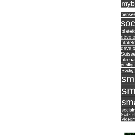
mybu
pensé
soc
platef
dévelo
platef
dévelo
Suisse
pleea
publiqu
Röstig
sm
sm
sma
social
Switzer
Videom