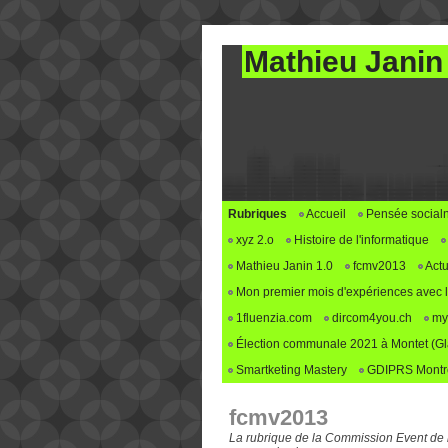
Mathieu Janin
Rubriques
Accueil
Pensée social
xyz 2.o
Histoire de l'informatique
Mathieu Janin 1.0
fcmv2013
Actu
Mon premier mois d'expériences avec le 
1fluenzia.com
dircom4you.ch
my
Élection communale 2021 à Montet (G
Smartketing Mastery
GDIPRS Montre
fcmv2013
La rubrique de la Commission Event de 