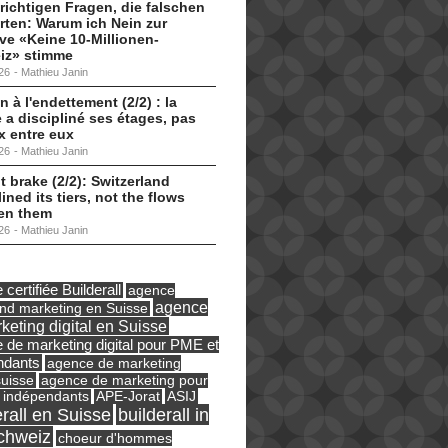
 richtigen Fragen, die falschen
ten: Warum ich Nein zur
tive «Keine 10-Millionen-
iz» stimme
26
-
Mathieu Janin
n à l'endettement (2/2) : la
 a discipliné ses étages, pas
ux entre eux
26
-
Mathieu Janin
t brake (2/2): Switzerland
lined its tiers, not the flows
en them
26
-
Mathieu Janin
certifiée Builderall
agence
agence
und marketing en Suisse
keting digital en Suisse
 de marketing digital pour PME et
ndants
agence de marketing
suisse
agence de marketing pour
ASIJ
 indépendants
APE-Jorat
erall en Suisse
builderall in
chweiz
choeur d'hommes