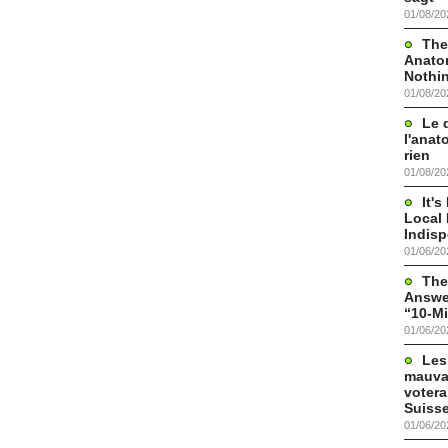
01/08/20
The
Anato
Nothi
01/08/20
Le 
l'anat
rien
01/08/20
It'
Local 
Indis
01/06/20
The
Answer
“10-Mi
01/06/20
Les
mauva
votera
Suisse
01/06/20