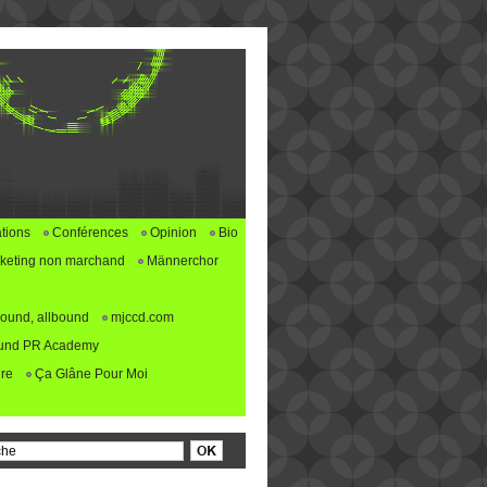
tions
Conférences
Opinion
Bio
keting non marchand
Männerchor
ound, allbound
mjccd.com
und PR Academy
re
Ça Glâne Pour Moi