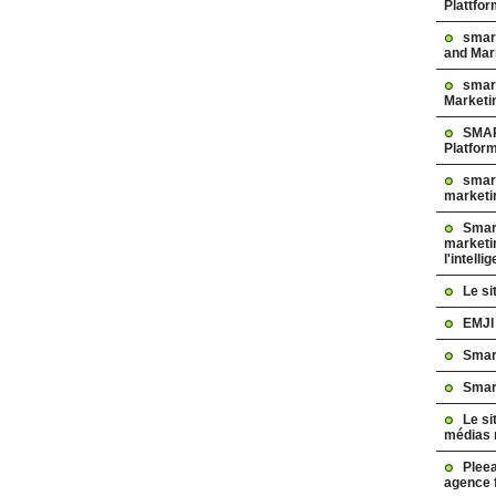
Plattfo
smar
and Mar
smart
Marketi
SMAR
Platfor
smart
marketi
Smart
marketi
l'intelli
Le s
EMJI
Smar
Smar
Le si
médias 
Pleea
agence 