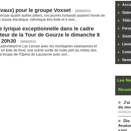
Accue
avaux) pour le groupe Voxset
-
29/09/2012
Galer
nt par quatre autres piliers, ces jeunes romands avaient l’envie de
basse électrique, rythmique très forte et 4 voix...
Télé
 lyrique exceptionnelle dans le cadre
Foru
eur de la Tour de Gourze le dimanche 8
Soume
à 20h30
-
28/06/2012
Lien
surplombant le Lac Léman avec les montagnes valaisannes et
en toile de fond, une scène sortie de nulle part au milieu des
Cont
a troupe de l'Opéra de Lausanne avec son...
Newsl
Les N
Récent
J'a
de mon
03/08/20
Die
Anatom
sagt