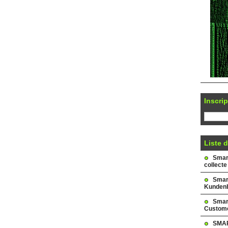
Inscrip
Liste d
Smark
collecte
Smar
Kundenb
Smar
Custome
SMAR