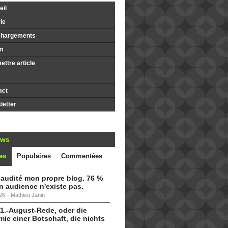
il
ie
chargements
m
ttre article
s
act
etter
ews
es
Populaires
Commentées
i audité mon propre blog. 76 %
 audience n'existe pas.
26
-
Mathieu Janin
 1.-August-Rede, oder die
ie einer Botschaft, die nichts