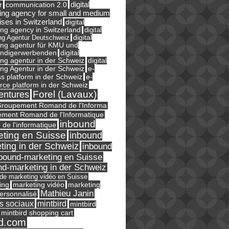
digital
r
communication 2.0
ing agency for small and medium
ises in Switzerland
digital
ng agency in Switzerland
digital
ng Agentur Deutschweiz
digital
ing agentur für KMU und
ändigerwerbenden
digital
ng agentur in der Schweiz
digital
e-
ng Agentur in der Schweiz
s platform in der Schweiz
e-
ce platform in der Schweiz
Forel (Lavaux)
entures
roupement Romand de l'Informa
ment Romand de l'Informatique
inbound
e de l'informatique
ting en Suisse
inbound
ting in der Schweiz
inbound
bound-marketing en Suisse
nd-marketing in der Schweiz
l de marketing vidéo en Suisse
ing
marketing
marketing vidéo
Mathieu Janin
ersonnalisé
s sociaux
mintbird
mintbird
mintbird shopping cart
d.com