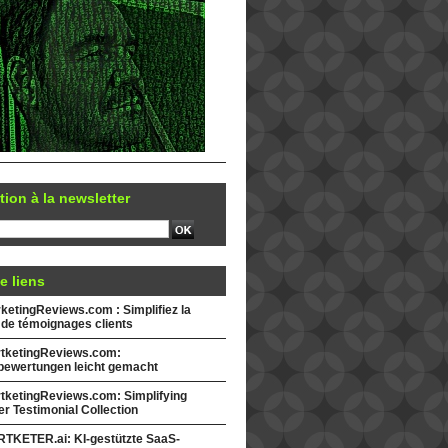
tion à la newsletter
e liens
etingReviews.com : Simplifiez la
 de témoignages clients
tketingReviews.com:
ewertungen leicht gemacht
tketingReviews.com: Simplifying
r Testimonial Collection
TKETER.ai: KI-gestützte SaaS-