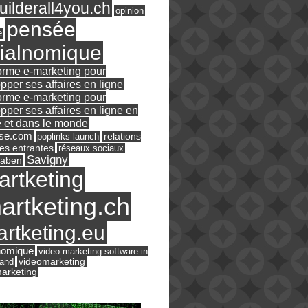
ilderall4you.ch
opinion
pensée
e
ialnomique
orme e-marketing pour
pper ses affaires en ligne
orme e-marketing pour
pper ses affaires en ligne en
 et dans le monde
ase.com
relations
poplinks launch
es entrantes
réseaux sociaux
Savigny
raben
artketing
artketing.ch
rtketing.eu
nomique
video marketing software in
land
videomarketing
arketing