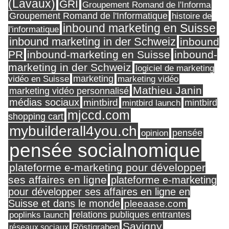
(Lavaux)
GRI
Groupement Romand de l'Informa
Groupement Romand de l'Informatique
histoire de
inbound marketing en Suisse
l'informatique
inbound marketing in der Schweiz
inbound
PR
inbound-marketing en Suisse
inbound-
marketing in der Schweiz
logiciel de marketing
marketing
vidéo en Suisse
marketing vidéo
Mathieu Janin
marketing vidéo personnalisé
médias sociaux
mintbird
mintbird launch
mintbird
mjccd.com
shopping cart
mybuilderall4you.ch
pensée
opinion
pensée socialnomique
plateforme e-marketing pour développer
ses affaires en ligne
plateforme e-marketing
pour développer ses affaires en ligne en
Suisse et dans le monde
pleeaase.com
relations publiques entrantes
poplinks launch
Savigny
réseaux sociaux
Röstigraben