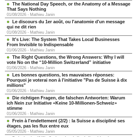
The National Day Speech, or the Anatomy of a Message
That Says Nothing
01/08/2026
-
Mathieu Janin
Le discours du 1er août, ou l'anatomie d'un message
qui ne dit rien
01/08/2026
-
Mathieu Janin
It's Live: The System That Takes Local Businesses
From Invisible to Indispensable
01/06/2026
-
Mathieu Janin
The Right Questions, the Wrong Answers: Why I will
vote No on the “10-Million Switzerland” initiative
01/06/2026
-
Mathieu Janin
Les bonnes questions, les mauvaises réponses:
Pourquoi je voterai non à l'initiative "Pas de Suisse à dix
millions"
01/06/2026
-
Mathieu Janin
Die richtigen Fragen, die falschen Antworten: Warum
ich Nein zur Initiative «Keine 10-Millionen-Schweiz»
stimme
01/06/2026
-
Mathieu Janin
Frein à l'endettement (2/2) : la Suisse a discipliné ses
étages, pas les flux entre eux
05/05/2026
-
Mathieu Janin