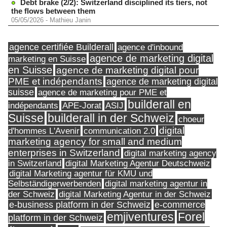
Debt brake (2/2): Switzerland disciplined its tiers, not
the flows between them
05/05/2026
-
Mathieu Janin
agence certifiée Builderall
agence d'inbound
agence de marketing digital
marketing en Suisse
en Suisse
agence de marketing digital pour
PME et indépendants
agence de marketing digital
suisse
agence de marketing pour PME et
builderall en
indépendants
ASIJ
APE-Jorat
Suisse
builderall in der Schweiz
choeur
digital
d'hommes L'Avenir
communication 2.0
marketing agency for small and medium
enterprises in Switzerland
digital marketing agency
in Switzerland
digital Marketing Agentur Deutschweiz
digital Marketing agentur für KMU und
Selbständigerwerbenden
digital marketing agentur in
digital Marketing Agentur in der Schweiz
der Schweiz
e-business platform in der Schweiz
e-commerce
Forel
emjiventures
platform in der Schweiz