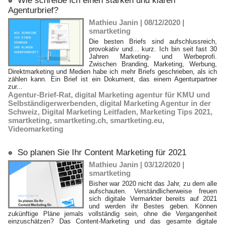
Wie schreibe ich einen starken und klaren
Agenturbrief?
Mathieu Janin | 08/12/2020
|
smartketing
Die besten Briefs sind aufschlussreich,
provokativ und… kurz. Ich bin seit fast 30
Jahren Marketing- und Werbeprofi.
Zwischen Branding, Marketing, Werbung,
Direktmarketing und Medien habe ich mehr Briefs geschrieben, als ich
zählen kann. Ein Brief ist ein Dokument, das einem Agenturpartner
zur...
Agentur-Brief-Rat
,
digital Marketing agentur für KMU und
Selbständigerwerbenden
,
digital Marketing Agentur in der
Schweiz
,
Digital Marketing Leitfaden
,
Marketing Tips 2021
,
smartketing
,
smartketing.ch
,
smartketing.eu
,
Videomarketing
So planen Sie Ihr Content Marketing für 2021
Mathieu Janin | 03/12/2020
|
smartketing
Bisher war 2020 nicht das Jahr, zu dem alle
aufschauten. Verständlicherweise freuen
sich digitale Vermarkter bereits auf 2021
und werden ihr Bestes geben. Können
zukünftige Pläne jemals vollständig sein, ohne die Vergangenheit
einzuschätzen? Das Content-Marketing und das gesamte digitale