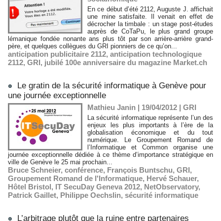
En ce début d’été 2112, Auguste J. affichait
une mine satisfaite. Il venait en effet de
décrocher la timbale : un stage post-études
auprès de CoTaPu, le plus grand groupe
lémanique fondée nonante ans plus tôt par son arrière-arrière grand-
père, et quelques collègues du GRI pionniers de ce qu’on...
anticipation publicitaire 2112
,
anticipation technologique
2112
,
GRI
,
jubilé 100e anniversaire du magazine Market.ch
Le gratin de la sécurité informatique à Genève pour
une journée exceptionnelle
Mathieu Janin | 19/04/2012
|
GRI
La sécurité informatique représente l’un des
enjeux les plus importants à l’ère de la
globalisation économique et du tout
numérique. Le Groupement Romand de
l’Informatique et Common organise une
journée exceptionnelle dédiée à ce thème d’importance stratégique en
ville de Genève le 25 mai prochain...
Bruce Schneier
,
conférence
,
François Buntschu
,
GRI
,
Groupement Romand de l'Informatique
,
Hervé Schauer
,
Hôtel Bristol
,
IT SecuDay Geneva 2012
,
NetObservatory
,
Patrick Gaillet
,
Philippe Oechslin
,
sécurité informatique
L’arbitrage plutôt que la ruine entre partenaires