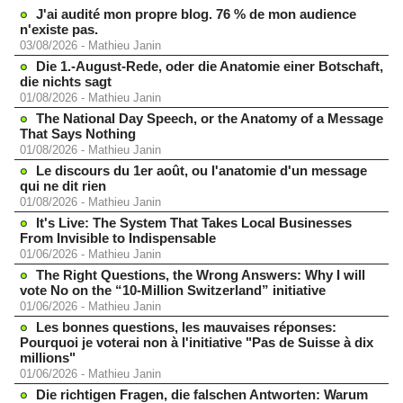
J'ai audité mon propre blog. 76 % de mon audience
n'existe pas.
03/08/2026
-
Mathieu Janin
Die 1.-August-Rede, oder die Anatomie einer Botschaft,
die nichts sagt
01/08/2026
-
Mathieu Janin
The National Day Speech, or the Anatomy of a Message
That Says Nothing
01/08/2026
-
Mathieu Janin
Le discours du 1er août, ou l'anatomie d'un message
qui ne dit rien
01/08/2026
-
Mathieu Janin
It's Live: The System That Takes Local Businesses
From Invisible to Indispensable
01/06/2026
-
Mathieu Janin
The Right Questions, the Wrong Answers: Why I will
vote No on the “10-Million Switzerland” initiative
01/06/2026
-
Mathieu Janin
Les bonnes questions, les mauvaises réponses:
Pourquoi je voterai non à l'initiative "Pas de Suisse à dix
millions"
01/06/2026
-
Mathieu Janin
Die richtigen Fragen, die falschen Antworten: Warum