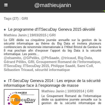
@mathieujanin
Tags (27) : GRI
Le programme d'ITSecuDay Geneva 2015 dévoilé
Mathieu Janin | 19/03/2015
|
GRI
Le GRI dédie sa cinquième journée annuelle sur la gestion de la
sécurité informatique au thème du Big Data et invitera plusieurs
conférenciers de renommée internationale à l’Hôtel Bristol de Genève le
8 mai prochain afin d’exposer l’apport du big Data à la sécurité
informatique. Les points...
@elsamito
,
@GPeliks
,
@PhSaade
,
@tricaud
,
Big Data
,
Gérard Péliks
,
GRI
,
Groupement Romand de l'Informatique
,
ITSecuDay
,
ITSecuDay 2015
,
Philippe Saadé
,
Sami Coll
,
Sébastien Tricaud
,
sécurité informatique
IT-SecuDay Geneva 2014 : Les enjeux de la sécurité
informatique face à l’espionnage de masse
Mathieu Janin | 10/03/2014
|
GRI
Le Groupement Romand de l’Informatique
dédie sa quatrième journée annuelle sur la
gestion de la sécurité informatique de