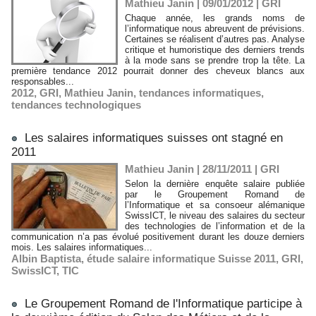
Mathieu Janin | 09/01/2012
|
GRI
Chaque année, les grands noms de
l’informatique nous abreuvent de prévisions.
Certaines se réalisent d’autres pas. Analyse
critique et humoristique des derniers trends
à la mode sans se prendre trop la tête. La
première tendance 2012 pourrait donner des cheveux blancs aux
responsables...
2012
,
GRI
,
Mathieu Janin
,
tendances informatiques
,
tendances technologiques
Les salaires informatiques suisses ont stagné en
2011
Mathieu Janin | 28/11/2011
|
GRI
Selon la dernière enquête salaire publiée
par le Groupement Romand de
l’Informatique et sa consoeur alémanique
SwissICT, le niveau des salaires du secteur
des technologies de l’information et de la
communication n’a pas évolué positivement durant les douze derniers
mois. Les salaires informatiques...
Albin Baptista
,
étude salaire informatique Suisse 2011
,
GRI
,
SwissICT
,
TIC
Le Groupement Romand de l'Informatique participe à