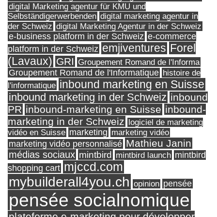
digital Marketing agentur für KMU und
Selbständigerwerbenden
digital marketing agentur in
digital Marketing Agentur in der Schweiz
der Schweiz
e-business platform in der Schweiz
e-commerce
Forel
emjiventures
platform in der Schweiz
(Lavaux)
GRI
Groupement Romand de l'Informa
Groupement Romand de l'Informatique
histoire de
inbound marketing en Suisse
l'informatique
inbound marketing in der Schweiz
inbound
PR
inbound-marketing en Suisse
inbound-
marketing in der Schweiz
logiciel de marketing
marketing
vidéo en Suisse
marketing vidéo
Mathieu Janin
marketing vidéo personnalisé
médias sociaux
mintbird
mintbird launch
mintbird
mjccd.com
shopping cart
mybuilderall4you.ch
pensée
opinion
pensée socialnomique
plateforme e-marketing pour développer