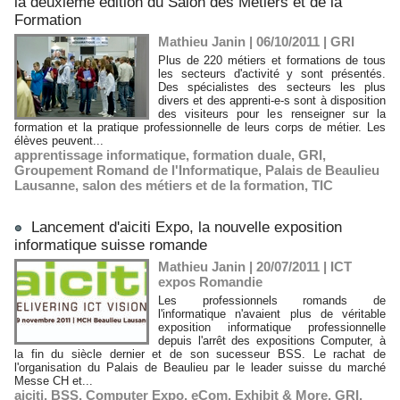
la deuxième édition du Salon des Métiers et de la
Formation
Mathieu Janin | 06/10/2011
|
GRI
Plus de 220 métiers et formations de tous
les secteurs d'activité y sont présentés.
Des spécialistes des secteurs les plus
divers et des apprenti-e-s sont à disposition
des visiteurs pour les renseigner sur la
formation et la pratique professionnelle de leurs corps de métier. Les
élèves peuvent...
apprentissage informatique
,
formation duale
,
GRI
,
Groupement Romand de l'Informatique
,
Palais de Beaulieu
Lausanne
,
salon des métiers et de la formation
,
TIC
Lancement d'aiciti Expo, la nouvelle exposition
informatique suisse romande
Mathieu Janin | 20/07/2011
|
ICT
expos Romandie
Les professionnels romands de
l'informatique n'avaient plus de véritable
exposition informatique professionnelle
depuis l'arrêt des expositions Computer, à
la fin du siècle dernier et de son sucesseur BSS. Le rachat de
l'organisation du Palais de Beaulieu par le leader suisse du marché
Messe CH et...
aiciti
,
BSS
,
Computer Expo
,
eCom
,
Exhibit & More
,
GRI
,