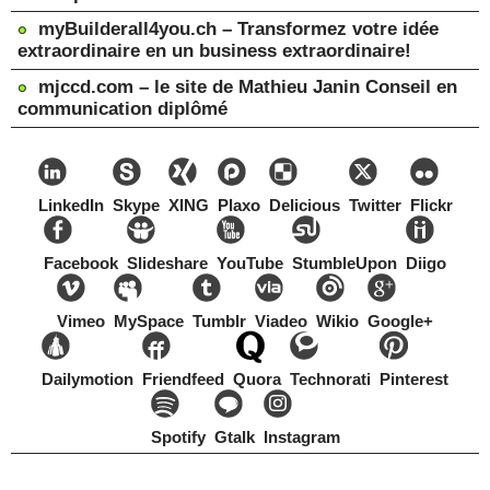
myBuilderall4you.ch – Transformez votre idée
extraordinaire en un business extraordinaire!
mjccd.com – le site de Mathieu Janin Conseil en
communication diplômé
LinkedIn
Skype
XING
Plaxo
Delicious
Twitter
Flickr
Facebook
Slideshare
YouTube
StumbleUpon
Diigo
Vimeo
MySpace
Tumblr
Viadeo
Wikio
Google+
Dailymotion
Friendfeed
Quora
Technorati
Pinterest
Spotify
Gtalk
Instagram