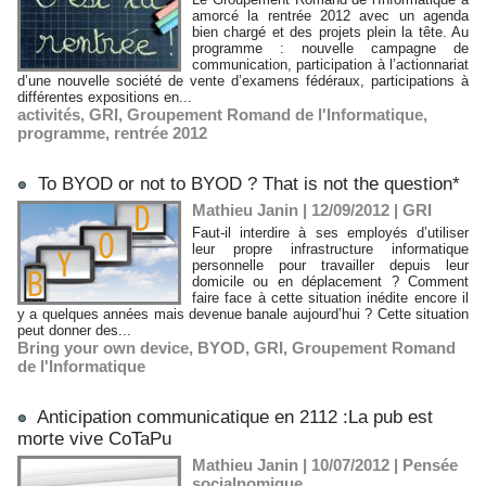
amorcé la rentrée 2012 avec un agenda
bien chargé et des projets plein la tête. Au
programme : nouvelle campagne de
communication, participation à l’actionnariat
d’une nouvelle société de vente d’examens fédéraux, participations à
différentes expositions en...
activités
,
GRI
,
Groupement Romand de l'Informatique
,
programme
,
rentrée 2012
To BYOD or not to BYOD ? That is not the question*
Mathieu Janin | 12/09/2012
|
GRI
Faut-il interdire à ses employés d’utiliser
leur propre infrastructure informatique
personnelle pour travailler depuis leur
domicile ou en déplacement ? Comment
faire face à cette situation inédite encore il
y a quelques années mais devenue banale aujourd’hui ? Cette situation
peut donner des...
Bring your own device
,
BYOD
,
GRI
,
Groupement Romand
de l'Informatique
Anticipation communicatique en 2112 :La pub est
morte vive CoTaPu
Mathieu Janin | 10/07/2012
|
Pensée
socialnomique