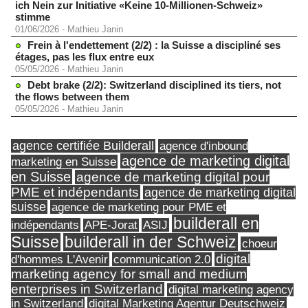
ich Nein zur Initiative «Keine 10-Millionen-Schweiz»
stimme
01/06/2026
-
Mathieu Janin
Frein à l'endettement (2/2) : la Suisse a discipliné ses
étages, pas les flux entre eux
05/05/2026
-
Mathieu Janin
Debt brake (2/2): Switzerland disciplined its tiers, not
the flows between them
05/05/2026
-
Mathieu Janin
agence certifiée Builderall
agence d'inbound
agence de marketing digital
marketing en Suisse
en Suisse
agence de marketing digital pour
PME et indépendants
agence de marketing digital
suisse
agence de marketing pour PME et
builderall en
indépendants
ASIJ
APE-Jorat
Suisse
builderall in der Schweiz
choeur
digital
d'hommes L'Avenir
communication 2.0
marketing agency for small and medium
enterprises in Switzerland
digital marketing agency
in Switzerland
digital Marketing Agentur Deutschweiz