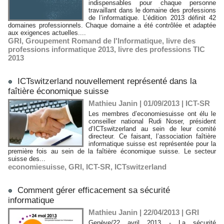
indispensables pour chaque personne
travaillant dans le domaine des professions
de l’informatique. L’édition 2013 définit 42
domaines professionnels. Chaque domaine a été contrôlée et adaptée
aux exigences actuelles....
GRI
,
Groupement Romand de l'Informatique
,
livre des
professions informatique 2013
,
livre des professions TIC
2013
ICTswitzerland nouvellement représenté dans la
faîtière économique suisse
Mathieu Janin | 01/09/2013
|
ICT-SR
Les membres d’economiesuisse ont élu le
conseiller national Rudi Noser, président
d’ICTswitzerland au sein de leur comité
directeur. Ce faisant, l’association faîtière
informatique suisse est représentée pour la
première fois au sein de la faîtière économique suisse. Le secteur
suisse des...
economiesuisse
,
GRI
,
ICT-SR
,
ICTswitzerland
Comment gérer efficacement sa sécurité
informatique
Mathieu Janin | 22/04/2013
|
GRI
Genève/22 avril 2013 - La sécurité