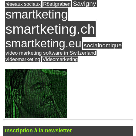
Savigny
réseaux sociaux
Röstigraben
smartketing
smartketing.ch
smartketing.eu
socialnomique
video marketing software in Switzerland
videomarketing
Videomarketing
Inscription à la newsletter