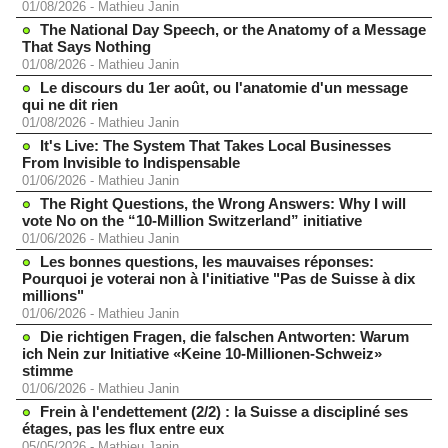
01/08/2026
-
Mathieu Janin
The National Day Speech, or the Anatomy of a Message
That Says Nothing
01/08/2026
-
Mathieu Janin
Le discours du 1er août, ou l'anatomie d'un message
qui ne dit rien
01/08/2026
-
Mathieu Janin
It's Live: The System That Takes Local Businesses
From Invisible to Indispensable
01/06/2026
-
Mathieu Janin
The Right Questions, the Wrong Answers: Why I will
vote No on the “10-Million Switzerland” initiative
01/06/2026
-
Mathieu Janin
Les bonnes questions, les mauvaises réponses:
Pourquoi je voterai non à l'initiative "Pas de Suisse à dix
millions"
01/06/2026
-
Mathieu Janin
Die richtigen Fragen, die falschen Antworten: Warum
ich Nein zur Initiative «Keine 10-Millionen-Schweiz»
stimme
01/06/2026
-
Mathieu Janin
Frein à l'endettement (2/2) : la Suisse a discipliné ses
étages, pas les flux entre eux
05/05/2026
-
Mathieu Janin