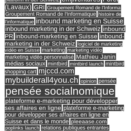
(Lavaux)
GRI
Groupement Romand de l'Informa
Groupement Romand de l'Informatique
histoire de
inbound marketing en Suisse
l'informatique
inbound marketing in der Schweiz
inbound
PR
inbound-marketing en Suisse
inbound-
marketing in der Schweiz
logiciel de marketing
marketing
vidéo en Suisse
marketing vidéo
Mathieu Janin
marketing vidéo personnalisé
médias sociaux
mintbird
mintbird launch
mintbird
mjccd.com
shopping cart
mybuilderall4you.ch
pensée
opinion
pensée socialnomique
plateforme e-marketing pour développer
ses affaires en ligne
plateforme e-marketing
pour développer ses affaires en ligne en
Suisse et dans le monde
pleeaase.com
relations publiques entrantes
poplinks launch