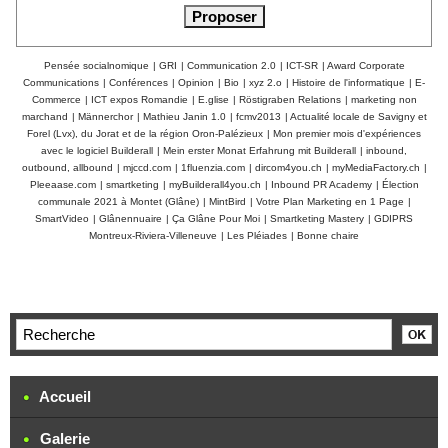
Pensée socialnomique
|
GRI
|
Communication 2.0
|
ICT-SR
|
Award Corporate
Communications
|
Conférences
|
Opinion
|
Bio
|
xyz 2.o
|
Histoire de l'informatique
|
E-
Commerce
|
ICT expos Romandie
|
E.glise
|
Röstigraben Relations
|
marketing non
marchand
|
Männerchor
|
Mathieu Janin 1.0
|
fcmv2013
|
Actualité locale de Savigny et
Forel (Lvx), du Jorat et de la région Oron-Palézieux
|
Mon premier mois d'expériences
avec le logiciel Builderall
|
Mein erster Monat Erfahrung mit Builderall
|
inbound,
outbound, allbound
|
mjccd.com
|
1fluenzia.com
|
dircom4you.ch
|
myMediaFactory.ch
|
Pleeaase.com
|
smartketing
|
myBuilderall4you.ch
|
Inbound PR Academy
|
Élection
communale 2021 à Montet (Glâne)
|
MintBird
|
Votre Plan Marketing en 1 Page
|
SmartVideo
|
Glânennuaire
|
Ça Glâne Pour Moi
|
Smartketing Mastery
|
GDIPRS
Montreux-Riviera-Villeneuve
|
Les Pléiades
|
Bonne chaire
Accueil
Galerie