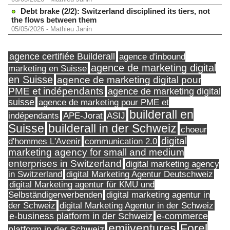
Debt brake (2/2): Switzerland disciplined its tiers, not
the flows between them
05/05/2026
-
Mathieu Janin
agence certifiée Builderall
agence d'inbound
agence de marketing digital
marketing en Suisse
en Suisse
agence de marketing digital pour
PME et indépendants
agence de marketing digital
suisse
agence de marketing pour PME et
builderall en
indépendants
ASIJ
APE-Jorat
Suisse
builderall in der Schweiz
choeur
digital
d'hommes L'Avenir
communication 2.0
marketing agency for small and medium
enterprises in Switzerland
digital marketing agency
in Switzerland
digital Marketing Agentur Deutschweiz
digital Marketing agentur für KMU und
Selbständigerwerbenden
digital marketing agentur in
digital Marketing Agentur in der Schweiz
der Schweiz
e-business platform in der Schweiz
e-commerce
Forel
emjiventures
platform in der Schweiz