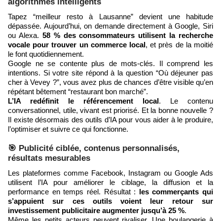
algorithmes intelligents
Tapez “meilleur resto à Lausanne” devient une habitude
dépassée. Aujourd’hui, on demande directement à Google, Siri
ou Alexa.
58 % des consommateurs utilisent la recherche
vocale pour trouver un commerce local
, et près de la moitié
le font quotidiennement.
Google ne se contente plus de mots-clés. Il comprend les
intentions. Si votre site répond à la question “Où déjeuner pas
cher à Vevey ?”, vous avez plus de chances d’être visible qu’en
répétant bêtement “restaurant bon marché”.
L’IA redéfinit le référencement local
. Le contenu
conversationnel, utile, vivant est priorisé. Et la bonne nouvelle ?
Il existe désormais des outils d’IA pour vous aider à le produire,
l’optimiser et suivre ce qui fonctionne.
🎯 Publicité ciblée, contenus personnalisés,
résultats mesurables
Les plateformes comme Facebook, Instagram ou Google Ads
utilisent l’IA pour améliorer le ciblage, la diffusion et la
performance en temps réel. Résultat :
les commerçants qui
s’appuient sur ces outils voient leur retour sur
investissement publicitaire augmenter jusqu’à 25 %
.
Même les petits acteurs peuvent rivaliser. Une boulangerie à