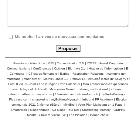
Me notifier l'arrivée de nouveaux commentaires
Pensée socialnomique
|
GRI
|
Communication 2.0
|
ICT-SR
|
Award Corporate
Communications
|
Conférences
|
Opinion
|
Bio
|
xyz 2.o
|
Histoire de l'informatique
|
E-
Commerce
|
ICT expos Romandie
|
E.glise
|
Röstigraben Relations
|
marketing non
marchand
|
Männerchor
|
Mathieu Janin 1.0
|
fcmv2013
|
Actualité locale de Savigny et
Forel (Lvx), du Jorat et de la région Oron-Palézieux
|
Mon premier mois d'expériences
avec le logiciel Builderall
|
Mein erster Monat Erfahrung mit Builderall
|
inbound,
outbound, allbound
|
mjccd.com
|
1fluenzia.com
|
dircom4you.ch
|
myMediaFactory.ch
|
Pleeaase.com
|
smartketing
|
myBuilderall4you.ch
|
Inbound PR Academy
|
Élection
communale 2021 à Montet (Glâne)
|
MintBird
|
Votre Plan Marketing en 1 Page
|
SmartVideo
|
Glânennuaire
|
Ça Glâne Pour Moi
|
Smartketing Mastery
|
GDIPRS
Montreux-Riviera-Villeneuve
|
Les Pléiades
|
Bonne chaire