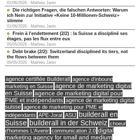
01/06/2026
-
Mathieu Janin
Die richtigen Fragen, die falschen Antworten: Warum
ich Nein zur Initiative «Keine 10-Millionen-Schweiz»
stimme
01/06/2026
-
Mathieu Janin
Frein à l'endettement (2/2) : la Suisse a discipliné ses
étages, pas les flux entre eux
05/05/2026
-
Mathieu Janin
Debt brake (2/2): Switzerland disciplined its tiers, not
the flows between them
05/05/2026
-
Mathieu Janin
agence certifiée Builderall
agence d'inbound
agence de marketing digital
marketing en Suisse
en Suisse
agence de marketing digital pour
PME et indépendants
agence de marketing digital
suisse
agence de marketing pour PME et
builderall en
indépendants
ASIJ
APE-Jorat
Suisse
builderall in der Schweiz
choeur
digital
d'hommes L'Avenir
communication 2.0
marketing agency for small and medium