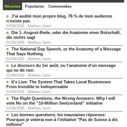
Récentes
Populaires
Commentées
J'ai audité mon propre blog. 76 % de mon audience
n'existe pas.
03/08/2026
-
Mathieu Janin
Die 1.-August-Rede, oder die Anatomie einer Botschaft,
die nichts sagt
01/08/2026
-
Mathieu Janin
The National Day Speech, or the Anatomy of a Message
That Says Nothing
01/08/2026
-
Mathieu Janin
Le discours du 1er août, ou l'anatomie d'un message
qui ne dit rien
01/08/2026
-
Mathieu Janin
It's Live: The System That Takes Local Businesses
From Invisible to Indispensable
01/06/2026
-
Mathieu Janin
The Right Questions, the Wrong Answers: Why I will
vote No on the “10-Million Switzerland” initiative
01/06/2026
-
Mathieu Janin
Les bonnes questions, les mauvaises réponses:
Pourquoi je voterai non à l'initiative "Pas de Suisse à dix
millions"