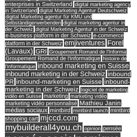
enterprises in Switzerland
digital marketing agency
in Switzerland
digital Marketing Agentur Deutschweiz
digital Marketing agentur für KMU und
Selbständigerwerbenden
digital marketing agentur in
digital Marketing Agentur in der Schweiz
der Schweiz
e-business platform in der Schweiz
e-commerce
Forel
emjiventures
platform in der Schweiz
(Lavaux)
GRI
Groupement Romand de l'Informa
Groupement Romand de l'Informatique
histoire de
inbound marketing en Suisse
l'informatique
inbound marketing in der Schweiz
inbound
PR
inbound-marketing en Suisse
inbound-
marketing in der Schweiz
logiciel de marketing
marketing
vidéo en Suisse
marketing vidéo
Mathieu Janin
marketing vidéo personnalisé
médias sociaux
mintbird
mintbird launch
mintbird
mjccd.com
shopping cart
mybuilderall4you.ch
pensée
opinion