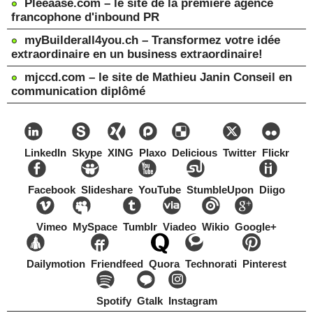
Pleeaase.com – le site de la première agence
francophone d'inbound PR
myBuilderall4you.ch – Transformez votre idée
extraordinaire en un business extraordinaire!
mjccd.com – le site de Mathieu Janin Conseil en
communication diplômé
LinkedIn
Skype
XING
Plaxo
Delicious
Twitter
Flickr
Facebook
Slideshare
YouTube
StumbleUpon
Diigo
Vimeo
MySpace
Tumblr
Viadeo
Wikio
Google+
Dailymotion
Friendfeed
Quora
Technorati
Pinterest
Spotify
Gtalk
Instagram