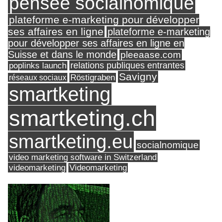
pensée socialnomique
plateforme e-marketing pour développer
ses affaires en ligne
plateforme e-marketing
pour développer ses affaires en ligne en
Suisse et dans le monde
pleeaase.com
relations publiques entrantes
poplinks launch
Savigny
réseaux sociaux
Röstigraben
smartketing
smartketing.ch
smartketing.eu
socialnomique
video marketing software in Switzerland
videomarketing
Videomarketing