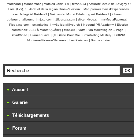
marchand
|
Männerchor
|
Mathieu Janin 1.0
|
fcmv2013
|
Actualité locale de Savigny et
Forel (Lvx), du Jorat et de la région Oron-Palézieux
|
Mon premier mois d'expériences
avec le logiciel Builderall
|
Mein erster Monat Erfahrung mit Builderall
|
inbound,
outbound, allbound
|
mjccd.com
|
1fluenzia.com
|
dircom4you.ch
|
myMediaFactory.ch
|
Pleeaase.com
|
smartketing
|
myBuilderall4you.ch
|
Inbound PR Academy
|
Élection
communale 2021 à Montet (Glâne)
|
MintBird
|
Votre Plan Marketing en 1 Page
|
SmartVideo
|
Glânennuaire
|
Ça Glâne Pour Moi
|
Smartketing Mastery
|
GDIPRS
Montreux-Riviera-Villeneuve
|
Les Pléiades
|
Bonne chaire
Accueil
Galerie
Téléchargements
Forum