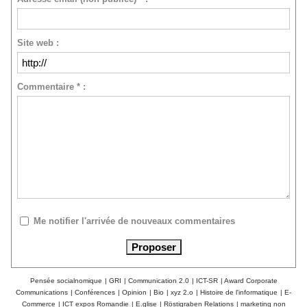
Site web :
Commentaire * :
Me notifier l'arrivée de nouveaux commentaires
Pensée socialnomique
|
GRI
|
Communication 2.0
|
ICT-SR
|
Award Corporate
Communications
|
Conférences
|
Opinion
|
Bio
|
xyz 2.o
|
Histoire de l'informatique
|
E-
Commerce
|
ICT expos Romandie
|
E.glise
|
Röstigraben Relations
|
marketing non