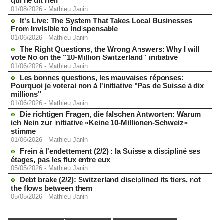
qui ne dit rien
01/08/2026
-
Mathieu Janin
It's Live: The System That Takes Local Businesses
From Invisible to Indispensable
01/06/2026
-
Mathieu Janin
The Right Questions, the Wrong Answers: Why I will
vote No on the “10-Million Switzerland” initiative
01/06/2026
-
Mathieu Janin
Les bonnes questions, les mauvaises réponses:
Pourquoi je voterai non à l'initiative "Pas de Suisse à dix
millions"
01/06/2026
-
Mathieu Janin
Die richtigen Fragen, die falschen Antworten: Warum
ich Nein zur Initiative «Keine 10-Millionen-Schweiz»
stimme
01/06/2026
-
Mathieu Janin
Frein à l'endettement (2/2) : la Suisse a discipliné ses
étages, pas les flux entre eux
05/05/2026
-
Mathieu Janin
Debt brake (2/2): Switzerland disciplined its tiers, not
the flows between them
05/05/2026
-
Mathieu Janin