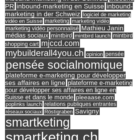
PR
inbound-marketing en Suisse
inbound-
marketing in der Schweiz
logiciel de marketing
marketing
vidéo en Suisse
marketing vidéo
Mathieu Janin
marketing vidéo personnalisé
médias sociaux
mintbird
mintbird launch
mintbird
mjccd.com
shopping cart
mybuilderall4you.ch
pensée
opinion
pensée socialnomique
plateforme e-marketing pour développer
ses affaires en ligne
plateforme e-marketing
pour développer ses affaires en ligne en
Suisse et dans le monde
pleeaase.com
relations publiques entrantes
poplinks launch
Savigny
réseaux sociaux
Röstigraben
smartketing
smartketing.ch