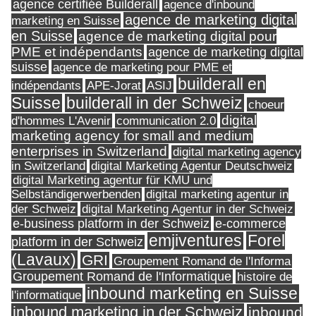
agence certifiée Builderall
agence d'inbound
agence de marketing digital
marketing en Suisse
en Suisse
agence de marketing digital pour
PME et indépendants
agence de marketing digital
suisse
agence de marketing pour PME et
builderall en
indépendants
ASIJ
APE-Jorat
Suisse
builderall in der Schweiz
choeur
digital
d'hommes L'Avenir
communication 2.0
marketing agency for small and medium
enterprises in Switzerland
digital marketing agency
in Switzerland
digital Marketing Agentur Deutschweiz
digital Marketing agentur für KMU und
Selbständigerwerbenden
digital marketing agentur in
digital Marketing Agentur in der Schweiz
der Schweiz
e-business platform in der Schweiz
e-commerce
Forel
emjiventures
platform in der Schweiz
(Lavaux)
GRI
Groupement Romand de l'Informa
Groupement Romand de l'Informatique
histoire de
inbound marketing en Suisse
l'informatique
inbound marketing in der Schweiz
inbound