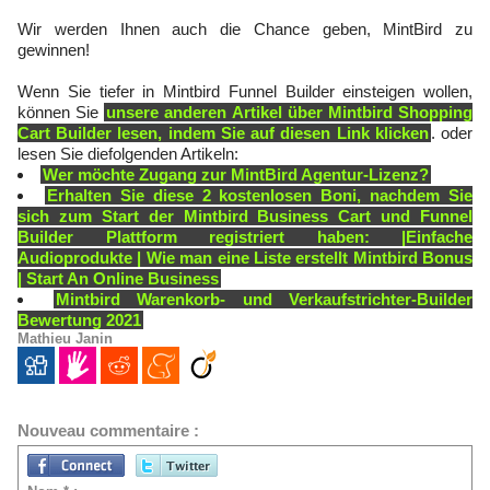
Wir werden Ihnen auch die Chance geben, MintBird zu
gewinnen!
Wenn Sie tiefer in Mintbird Funnel Builder einsteigen wollen,
können Sie
unsere anderen Artikel über Mintbird Shopping
Cart Builder lesen, indem Sie auf diesen Link klicken
. oder
lesen Sie diefolgenden Artikeln:
Wer möchte Zugang zur MintBird Agentur-Lizenz?
Erhalten Sie diese 2 kostenlosen Boni, nachdem Sie
sich zum Start der Mintbird Business Cart und Funnel
Builder Plattform registriert haben: |Einfache
Audioprodukte | Wie man eine Liste erstellt Mintbird Bonus
| Start An Online Business
Mintbird Warenkorb- und Verkaufstrichter-Builder
Bewertung 2021
Mathieu Janin
Nouveau commentaire :