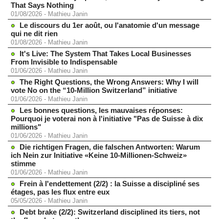
That Says Nothing
01/08/2026
-
Mathieu Janin
Le discours du 1er août, ou l'anatomie d'un message
qui ne dit rien
01/08/2026
-
Mathieu Janin
It's Live: The System That Takes Local Businesses
From Invisible to Indispensable
01/06/2026
-
Mathieu Janin
The Right Questions, the Wrong Answers: Why I will
vote No on the “10-Million Switzerland” initiative
01/06/2026
-
Mathieu Janin
Les bonnes questions, les mauvaises réponses:
Pourquoi je voterai non à l'initiative "Pas de Suisse à dix
millions"
01/06/2026
-
Mathieu Janin
Die richtigen Fragen, die falschen Antworten: Warum
ich Nein zur Initiative «Keine 10-Millionen-Schweiz»
stimme
01/06/2026
-
Mathieu Janin
Frein à l'endettement (2/2) : la Suisse a discipliné ses
étages, pas les flux entre eux
05/05/2026
-
Mathieu Janin
Debt brake (2/2): Switzerland disciplined its tiers, not