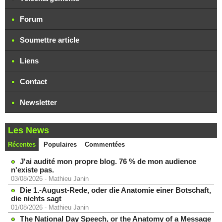
Forum
Soumettre article
Liens
Contact
Newsletter
Les News
Récentes
Populaires
Commentées
J'ai audité mon propre blog. 76 % de mon audience
n'existe pas.
03/08/2026
-
Mathieu Janin
Die 1.-August-Rede, oder die Anatomie einer Botschaft,
die nichts sagt
01/08/2026
-
Mathieu Janin
The National Day Speech, or the Anatomy of a Message