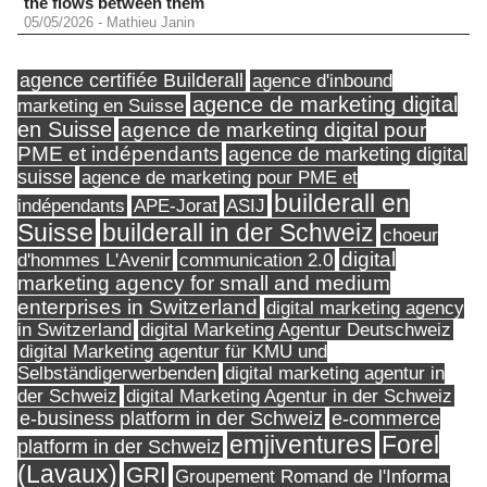
the flows between them
05/05/2026
-
Mathieu Janin
agence certifiée Builderall
agence d'inbound
agence de marketing digital
marketing en Suisse
en Suisse
agence de marketing digital pour
PME et indépendants
agence de marketing digital
suisse
agence de marketing pour PME et
builderall en
indépendants
ASIJ
APE-Jorat
Suisse
builderall in der Schweiz
choeur
digital
d'hommes L'Avenir
communication 2.0
marketing agency for small and medium
enterprises in Switzerland
digital marketing agency
in Switzerland
digital Marketing Agentur Deutschweiz
digital Marketing agentur für KMU und
Selbständigerwerbenden
digital marketing agentur in
digital Marketing Agentur in der Schweiz
der Schweiz
e-business platform in der Schweiz
e-commerce
Forel
emjiventures
platform in der Schweiz
(Lavaux)
GRI
Groupement Romand de l'Informa