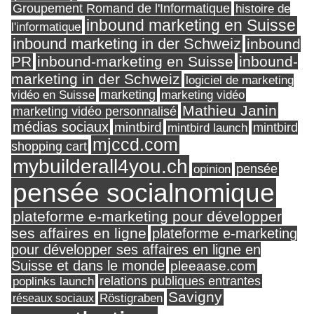
Groupement Romand de l'Informatique
histoire de
inbound marketing en Suisse
l'informatique
inbound marketing in der Schweiz
inbound
PR
inbound-marketing en Suisse
inbound-
marketing in der Schweiz
logiciel de marketing
marketing
vidéo en Suisse
marketing vidéo
Mathieu Janin
marketing vidéo personnalisé
médias sociaux
mintbird
mintbird launch
mintbird
mjccd.com
shopping cart
mybuilderall4you.ch
pensée
opinion
pensée socialnomique
plateforme e-marketing pour développer
ses affaires en ligne
plateforme e-marketing
pour développer ses affaires en ligne en
Suisse et dans le monde
pleeaase.com
relations publiques entrantes
poplinks launch
Savigny
réseaux sociaux
Röstigraben