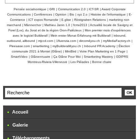
Pensée socialnomique
|
GRI
|
Communication 2.0
|
ICT-SR
|
Award Corporate
Communications
|
Conférences
|
Opinion
|
Bio
|
xyz 2.o
|
Histoire de l'informatique
|
E-
Commerce
|
ICT expos Romandie
|
E.glise
|
Röstigraben Relations
|
marketing non
marchand
|
Männerchor
|
Mathieu Janin 1.0
|
fcmv2013
|
Actualité locale de Savigny et
Forel (Lvx), du Jorat et de la région Oron-Palézieux
|
Mon premier mois d'expériences
avec le logiciel Builderall
|
Mein erster Monat Erfahrung mit Builderall
|
inbound,
outbound, allbound
|
mjccd.com
|
1fluenzia.com
|
dircom4you.ch
|
myMediaFactory.ch
|
Pleeaase.com
|
smartketing
|
myBuilderall4you.ch
|
Inbound PR Academy
|
Élection
communale 2021 à Montet (Glâne)
|
MintBird
|
Votre Plan Marketing en 1 Page
|
SmartVideo
|
Glânennuaire
|
Ça Glâne Pour Moi
|
Smartketing Mastery
|
GDIPRS
Montreux-Riviera-Villeneuve
|
Les Pléiades
|
Bonne chaire
Accueil
Galerie
Téléchargements