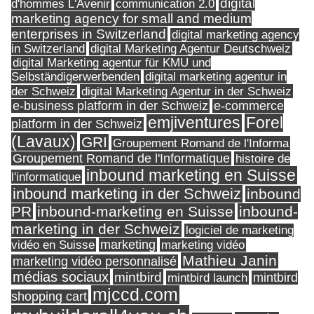
digital
d'hommes L'Avenir
communication 2.0
marketing agency for small and medium
enterprises in Switzerland
digital marketing agency
in Switzerland
digital Marketing Agentur Deutschweiz
digital Marketing agentur für KMU und
Selbständigerwerbenden
digital marketing agentur in
digital Marketing Agentur in der Schweiz
der Schweiz
e-business platform in der Schweiz
e-commerce
Forel
emjiventures
platform in der Schweiz
(Lavaux)
GRI
Groupement Romand de l'Informa
Groupement Romand de l'Informatique
histoire de
inbound marketing en Suisse
l'informatique
inbound marketing in der Schweiz
inbound
PR
inbound-marketing en Suisse
inbound-
marketing in der Schweiz
logiciel de marketing
marketing
vidéo en Suisse
marketing vidéo
Mathieu Janin
marketing vidéo personnalisé
médias sociaux
mintbird
mintbird launch
mintbird
mjccd.com
shopping cart