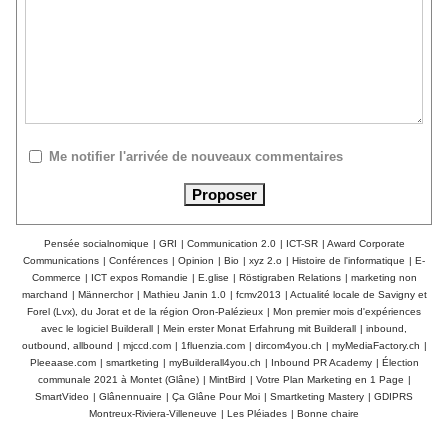
Me notifier l'arrivée de nouveaux commentaires
Pensée socialnomique
|
GRI
|
Communication 2.0
|
ICT-SR
|
Award Corporate
Communications
|
Conférences
|
Opinion
|
Bio
|
xyz 2.o
|
Histoire de l'informatique
|
E-
Commerce
|
ICT expos Romandie
|
E.glise
|
Röstigraben Relations
|
marketing non
marchand
|
Männerchor
|
Mathieu Janin 1.0
|
fcmv2013
|
Actualité locale de Savigny et
Forel (Lvx), du Jorat et de la région Oron-Palézieux
|
Mon premier mois d'expériences
avec le logiciel Builderall
|
Mein erster Monat Erfahrung mit Builderall
|
inbound,
outbound, allbound
|
mjccd.com
|
1fluenzia.com
|
dircom4you.ch
|
myMediaFactory.ch
|
Pleeaase.com
|
smartketing
|
myBuilderall4you.ch
|
Inbound PR Academy
|
Élection
communale 2021 à Montet (Glâne)
|
MintBird
|
Votre Plan Marketing en 1 Page
|
SmartVideo
|
Glânennuaire
|
Ça Glâne Pour Moi
|
Smartketing Mastery
|
GDIPRS
Montreux-Riviera-Villeneuve
|
Les Pléiades
|
Bonne chaire