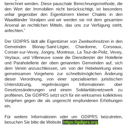
berechnet werden. Diese pauschale Berechnungsmethode, die
den Wert der Immobilien nicht berücksichtigt, ist besonders
unfair gegenüber den Eigentümern kleiner Chalets in den
Waadtländer Voralpen und wir werden sie mit dem gesamten
Arsenal an rechtlichen Mitteln, das uns zur Verfügung steht,
anfechten."
Der GDIPRS lädt alle Eigentümer von Zweitwohnsitzen in den
Gemeinden Blonay-Saint-Légier, Chardonne, Corseaux,
Corsier-sur-Vevey, Jongny, Montreux, La Tour-de-Peilz, Vevey,
Veytaux, und Villeneuve sowie die Dienstleister der Hotellerie
und Parahotellerie der oben genannten Gemeinden auf, sich
dem Verein anzuschliessen, um von der Hebelwirkung eines
gemeinsamen Vorgehens zur schnellstmöglichen Änderung
dieser Verordnung, von einer spezialisierten juristischen
Unterstützung, regelmässigen Informationen über
Gesetzesänderungen und einem Solidaritätsnetzwerk zu
profitieren. Die GDIPRS setzt sich für ein wirksames kollektives
Vorgehen gegen die als ungerecht empfundenen Erhöhungen
ein.
Für weitere Informationen oder um GDIPRS beizutreten,
besuchen Sie bitte die Website
https://gdiprs.org