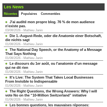
Les News
Récentes
Populaires
Commentées
J'ai audité mon propre blog. 76 % de mon audience
n'existe pas.
03/08/2026
-
Mathieu Janin
Die 1.-August-Rede, oder die Anatomie einer Botschaft,
die nichts sagt
01/08/2026
-
Mathieu Janin
The National Day Speech, or the Anatomy of a Message
That Says Nothing
01/08/2026
-
Mathieu Janin
Le discours du 1er août, ou l'anatomie d'un message
qui ne dit rien
01/08/2026
-
Mathieu Janin
It's Live: The System That Takes Local Businesses
From Invisible to Indispensable
01/06/2026
-
Mathieu Janin
The Right Questions, the Wrong Answers: Why I will
vote No on the “10-Million Switzerland” initiative
01/06/2026
-
Mathieu Janin
Les bonnes questions, les mauvaises réponses: