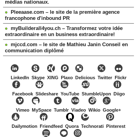
médias nationaux.
Pleeaase.com – le site de la première agence
francophone d'inbound PR
myBuilderall4you.ch – Transformez votre idée
extraordinaire en un business extraordinaire!
mjccd.com – le site de Mathieu Janin Conseil en
communication diplômé
LinkedIn
Skype
XING
Plaxo
Delicious
Twitter
Flickr
Facebook
Slideshare
YouTube
StumbleUpon
Diigo
Vimeo
MySpace
Tumblr
Viadeo
Wikio
Google+
Dailymotion
Friendfeed
Quora
Technorati
Pinterest