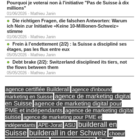
Pourquoi je voterai non à l'initiative "Pas de Suisse à dix
millions"
01/06/2026
-
Mathieu Janin
Die richtigen Fragen, die falschen Antworten: Warum
ich Nein zur Initiative «Keine 10-Millionen-Schweiz»
stimme
01/06/2026
-
Mathieu Janin
Frein à l'endettement (2/2) : la Suisse a discipliné ses
étages, pas les flux entre eux
05/05/2026
-
Mathieu Janin
Debt brake (2/2): Switzerland disciplined its tiers, not
the flows between them
05/05/2026
-
Mathieu Janin
agence certifiée Builderall
agence d'inbound
agence de marketing digital
marketing en Suisse
en Suisse
agence de marketing digital pour
PME et indépendants
agence de marketing digital
suisse
agence de marketing pour PME et
builderall en
indépendants
ASIJ
APE-Jorat
Suisse
builderall in der Schweiz
choeur