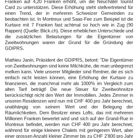
Franken auf 4,20 Franken erhöht, um die Neuchâtel Tourist
Card zu unterstützen. Diese Erhöhung steht stellvertretend für
einen Trend, der in mehreren Schweizer Gemeinden zu
beobachten ist. In Montreux und Saas-Fee zum Beispiel ist die
Kurtaxe mit 7 Franken fast achtmal so hoch wie in Zug (90
Rappen) (Quelle: Blick.ch). Diese erheblichen Unterschiede und
die zusätzlichen Belastungen für die Eigentümer von
Zweitwohnungen waren der Grund für die Gründung der
GDIPRS.
Mathieu Janin, Präsident der GDIPRS, betont: "Die Eigentümer
von Zweitwohnungen sind keine Milchkühe, die man unbegrenzt
melken kann. Viele unserer Mitglieder sind Rentner, die es sich
einfach nicht leisten können, eine Erhöhung der Kurtaxe zu
finanzieren, die manchmal mehr als 1000% im Vergleich zum
alten Tarif beträgt! Die neue Steuer für Zweitwohnsitze
berücksichtigt nicht den Wert der Immobilien. Jedes Zimmer in
unseren Residenzen wird nun mit CHF 400 pro Jahr berechnet,
unabhängig von seinem Wert und der Belegung der
Räumlichkeiten. Dem Besitzer eines Lofts, das mit mehreren
Millionen Franken bewertet wird und sich auf der Grand-Rue in
Montreux befindet, werden nun CHF 400 pro Jahr berechnet,
während für einige kleinere Chalets mit geringerem Wert, aber
einer grossen Anzahl kleiner Zimmer bis zu CHF 2'800 pro Jahr