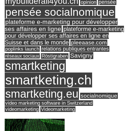
mybuilderall4you.ch
pensée
opinion
pensée socialnomique
plateforme e-marketing pour développer
ses affaires en ligne
plateforme e-marketing
pour développer ses affaires en ligne en
Suisse et dans le monde
pleeaase.com
relations publiques entrantes
poplinks launch
Savigny
réseaux sociaux
Röstigraben
smartketing
smartketing.ch
smartketing.eu
socialnomique
video marketing software in Switzerland
videomarketing
Videomarketing