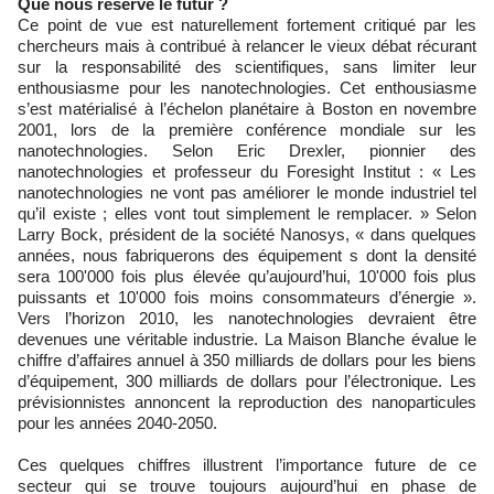
Que nous réserve le futur ?
Ce point de vue est naturellement fortement critiqué par les
chercheurs mais à contribué à relancer le vieux débat récurant
sur la responsabilité des scientifiques, sans limiter leur
enthousiasme pour les nanotechnologies. Cet enthousiasme
s’est matérialisé à l’échelon planétaire à Boston en novembre
2001, lors de la première conférence mondiale sur les
nanotechnologies. Selon Eric Drexler, pionnier des
nanotechnologies et professeur du Foresight Institut : « Les
nanotechnologies ne vont pas améliorer le monde industriel tel
qu’il existe ; elles vont tout simplement le remplacer. » Selon
Larry Bock, président de la société Nanosys, « dans quelques
années, nous fabriquerons des équipement s dont la densité
sera 100'000 fois plus élevée qu’aujourd’hui, 10'000 fois plus
puissants et 10'000 fois moins consommateurs d’énergie ».
Vers l’horizon 2010, les nanotechnologies devraient être
devenues une véritable industrie. La Maison Blanche évalue le
chiffre d’affaires annuel à 350 milliards de dollars pour les biens
d’équipement, 300 milliards de dollars pour l’électronique. Les
prévisionnistes annoncent la reproduction des nanoparticules
pour les années 2040-2050.
Ces quelques chiffres illustrent l’importance future de ce
secteur qui se trouve toujours aujourd’hui en phase de