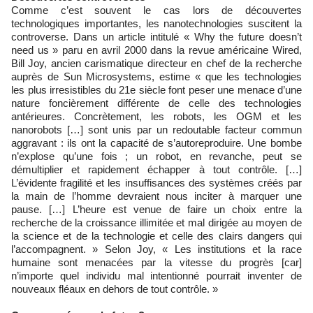
Comme c’est souvent le cas lors de découvertes
technologiques importantes, les nanotechnologies suscitent la
controverse. Dans un article intitulé « Why the future doesn’t
need us » paru en avril 2000 dans la revue américaine Wired,
Bill Joy, ancien carismatique directeur en chef de la recherche
auprès de Sun Microsystems, estime « que les technologies
les plus irresistibles du 21e siècle font peser une menace d’une
nature foncièrement différente de celle des technologies
antérieures. Concrètement, les robots, les OGM et les
nanorobots […] sont unis par un redoutable facteur commun
aggravant : ils ont la capacité de s’autoreproduire. Une bombe
n’explose qu’une fois ; un robot, en revanche, peut se
démultiplier et rapidement échapper à tout contrôle. […]
L’évidente fragilité et les insuffisances des systèmes créés par
la main de l’homme devraient nous inciter à marquer une
pause. […] L’heure est venue de faire un choix entre la
recherche de la croissance illimitée et mal dirigée au moyen de
la science et de la technologie et celle des clairs dangers qui
l’accompagnent. » Selon Joy, « Les institutions et la race
humaine sont menacées par la vitesse du progrès [car]
n’importe quel individu mal intentionné pourrait inventer de
nouveaux fléaux en dehors de tout contrôle. »