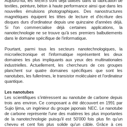
Aujourd’hui, les MEMS sont déjà utilisés dans la fabrication de
textiles, peinture, béton à haute performance ainsi que dans les
nouvelles émulsions photographiques. Des nanostructures
magnétiques équipent les têtes de lecture et d’écriture des
disques durs d’ordinateur depuis une quinzaine d’années déjà.
Si l’on commercialise déjà certaines applications, la
nanotechnologie ne se trouve qu’à ses premiers balbutiements
dans le domaine spécifique de l’informatique.
Pourtant, parmi tous les secteurs nanotechnologiques, la
microélectronique et l’informatique représentent les deux
domaines les plus impliquants aux yeux des multinationales
industrielles. Actuellement, les chercheurs de ces groupes
planchent sur quatre domaines spécifiques que sont les
nanotubes, les fullerènes, le transistor moléculaire et l’ordinateur
quantique.
Les nanotubes
Les scientifiques s’intéressent au nanotube de carbone depuis
trois ans environ. Ce composant a été découvert en 1991 par
Sujio Ijima, un ingénieur du groupe japonais NEC. Le nanotube
de carbone représente l’une des matières les plus importantes
de la nanotechnologie puisqu’il est 50'000 fois plus fin qu’un
cheveu et cent fois plus solide qu’un câble. Grâce à ces