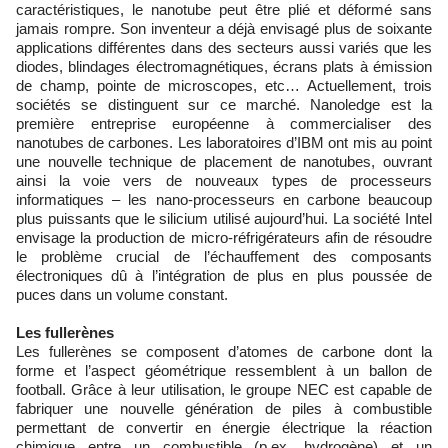
caractéristiques, le nanotube peut être plié et déformé sans
jamais rompre. Son inventeur a déjà envisagé plus de soixante
applications différentes dans des secteurs aussi variés que les
diodes, blindages électromagnétiques, écrans plats à émission
de champ, pointe de microscopes, etc… Actuellement, trois
sociétés se distinguent sur ce marché. Nanoledge est la
première entreprise européenne à commercialiser des
nanotubes de carbones. Les laboratoires d’IBM ont mis au point
une nouvelle technique de placement de nanotubes, ouvrant
ainsi la voie vers de nouveaux types de processeurs
informatiques – les nano-processeurs en carbone beaucoup
plus puissants que le silicium utilisé aujourd’hui. La société Intel
envisage la production de micro-réfrigérateurs afin de résoudre
le problème crucial de l’échauffement des composants
électroniques dû à l’intégration de plus en plus poussée de
puces dans un volume constant.
Les fullerènes
Les fullerènes se composent d’atomes de carbone dont la
forme et l’aspect géométrique ressemblent à un ballon de
football. Grâce à leur utilisation, le groupe NEC est capable de
fabriquer une nouvelle génération de piles à combustible
permettant de convertir en énergie électrique la réaction
chimique entre un combustible (p.ex. hydrogène) et un