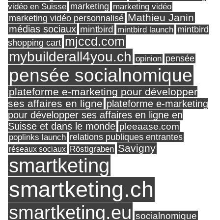
marketing
vidéo en Suisse
marketing vidéo
Mathieu Janin
marketing vidéo personnalisé
médias sociaux
mintbird
mintbird launch
mintbird
mjccd.com
shopping cart
mybuilderall4you.ch
pensée
opinion
pensée socialnomique
plateforme e-marketing pour développer
ses affaires en ligne
plateforme e-marketing
pour développer ses affaires en ligne en
Suisse et dans le monde
pleeaase.com
relations publiques entrantes
poplinks launch
Savigny
réseaux sociaux
Röstigraben
smartketing
smartketing.ch
smartketing.eu
socialnomique