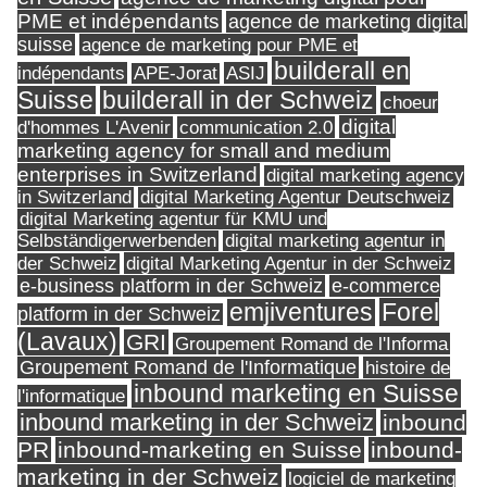
PME et indépendants
agence de marketing digital
suisse
agence de marketing pour PME et
builderall en
indépendants
ASIJ
APE-Jorat
Suisse
builderall in der Schweiz
choeur
digital
d'hommes L'Avenir
communication 2.0
marketing agency for small and medium
enterprises in Switzerland
digital marketing agency
in Switzerland
digital Marketing Agentur Deutschweiz
digital Marketing agentur für KMU und
Selbständigerwerbenden
digital marketing agentur in
digital Marketing Agentur in der Schweiz
der Schweiz
e-business platform in der Schweiz
e-commerce
Forel
emjiventures
platform in der Schweiz
(Lavaux)
GRI
Groupement Romand de l'Informa
Groupement Romand de l'Informatique
histoire de
inbound marketing en Suisse
l'informatique
inbound marketing in der Schweiz
inbound
PR
inbound-marketing en Suisse
inbound-
marketing in der Schweiz
logiciel de marketing