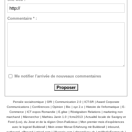
Commentaire * :
Me notifier l'arrivée de nouveaux commentaires
Pensée socialnomique
|
GRI
|
Communication 2.0
|
ICT-SR
|
Award Corporate
Communications
|
Conférences
|
Opinion
|
Bio
|
xyz 2.o
|
Histoire de l'informatique
|
E-
Commerce
|
ICT expos Romandie
|
E.glise
|
Röstigraben Relations
|
marketing non
marchand
|
Männerchor
|
Mathieu Janin 1.0
|
fcmv2013
|
Actualité locale de Savigny et
Forel (Lvx), du Jorat et de la région Oron-Palézieux
|
Mon premier mois d'expériences
avec le logiciel Builderall
|
Mein erster Monat Erfahrung mit Builderall
|
inbound,
outbound, allbound
|
mjccd.com
|
1fluenzia.com
|
dircom4you.ch
|
myMediaFactory.ch
|