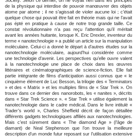
Society. Selon ce dernier, on ne voyait rien dans les principes
de la physique qui interdise de pouvoir manœuvrer des objets
atome par atome ; il ne s’agissait de violer aucune loi ; c’était
quelque chose qui pouvait être fait en théorie mais qui ne l’avait
pas épté en pratique à cause de notre trop grande taille. Ce
constat révolutionnaire n’a pas reçu l’attention qu’il méritait
avant les années huitante, lorsque K. Eric Drexler, inventeur du
terme « nanotechnologie » a publié un article sur la manipulation
moléculaire. Celui-ci a donné le départ à d’autres études sur la
nanotechnologie moléculaire, aujourd’hui considérée comme
une technologie d’avenir. Les perspectives qu’elle ouvre valent
à la nanotechnologie une place de choix dans les œuvres
littéraires et cinématographiques de science-fiction. Elle fait
partie intégrante de films d’anticipation aussi connus que « le
cinquième élément de Luc Besson, la trilogie des « Terminators
» et des « Matrix » et les multiples films de « Star Trek ». On
trouve dans ce dernier des nanorobots, les « nanites », décrits
dans « Star Trek Science ». « Star Trek » utilise également la
nanotechnologie dans le cadre médical. Dans le livre intitulé «
Trader’s world », Charles Sheffield décrit de façon détaillée
différents gadgets technologiques affiliés aux nanotechnologies.
Mais c’est sûrement dans « The diamond Age » (l’âge de
diamant) de Neal Stephenson que l’on trouve la meilleure
description d’un monde futur reposant sur l’utilisation extensive