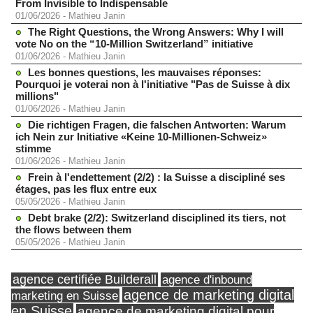
From Invisible to Indispensable
01/06/2026
-
Mathieu Janin
The Right Questions, the Wrong Answers: Why I will
vote No on the “10-Million Switzerland” initiative
01/06/2026
-
Mathieu Janin
Les bonnes questions, les mauvaises réponses:
Pourquoi je voterai non à l'initiative "Pas de Suisse à dix
millions"
01/06/2026
-
Mathieu Janin
Die richtigen Fragen, die falschen Antworten: Warum
ich Nein zur Initiative «Keine 10-Millionen-Schweiz»
stimme
01/06/2026
-
Mathieu Janin
Frein à l'endettement (2/2) : la Suisse a discipliné ses
étages, pas les flux entre eux
05/05/2026
-
Mathieu Janin
Debt brake (2/2): Switzerland disciplined its tiers, not
the flows between them
05/05/2026
-
Mathieu Janin
agence certifiée Builderall
agence d'inbound
agence de marketing digital
marketing en Suisse
en Suisse
agence de marketing digital pour