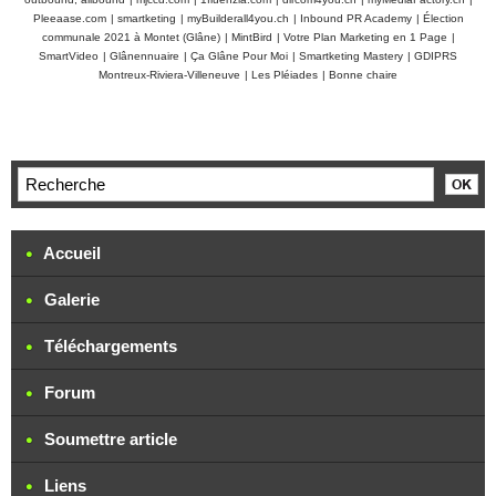
Pleeaase.com
|
smartketing
|
myBuilderall4you.ch
|
Inbound PR Academy
|
Élection
communale 2021 à Montet (Glâne)
|
MintBird
|
Votre Plan Marketing en 1 Page
|
SmartVideo
|
Glânennuaire
|
Ça Glâne Pour Moi
|
Smartketing Mastery
|
GDIPRS
Montreux-Riviera-Villeneuve
|
Les Pléiades
|
Bonne chaire
Accueil
Galerie
Téléchargements
Forum
Soumettre article
Liens