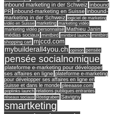
inbound marketing in der Schweiz
inbound
PR
inbound-marketing en Suisse
inbound-
marketing in der Schweiz
logiciel de marketing
marketing
vidéo en Suisse
marketing vidéo
Mathieu Janin
marketing vidéo personnalisé
médias sociaux
mintbird
mintbird launch
mintbird
mjccd.com
shopping cart
mybuilderall4you.ch
pensée
opinion
pensée socialnomique
plateforme e-marketing pour développer
ses affaires en ligne
plateforme e-marketing
pour développer ses affaires en ligne en
Suisse et dans le monde
pleeaase.com
relations publiques entrantes
poplinks launch
Savigny
réseaux sociaux
Röstigraben
smartketing