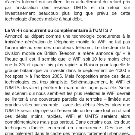
d’accès Internet qui souffrent tous actuellement du retard pris
par l’installation des réseaux UMTS et du retour sur
investissement beaucoup plus long que prévu de cette
technologie d’accès mobile à haut débit.
Le Wi-Fi concurrent ou complémentaire à l’UMTS ?
Annoncé au départ comme une technologie concurrente à la
troisième génération de téléphonie mobile, le WiFi ne fait pas
l’unanimité au sein des opérateurs télécom. Le directeur de la
division mobile de British Telecom a mêne annoncé qu’ « à
l’heure qu’il est, il semble que le WiFi soit 10 fois moins cher
que la 3G et quatre fois plus rapide. » Raison pour laquelle le
groupe britannique va investir dans le déploiement de 4'000 «
hot spots » à l’horizon 2005. Mais l’opposition entre ces deux
technologies est trop simpliste. Schématiquement, le WiFi et
l’UMTS devraient pénétrer le marché de façon parallèle. Selon
les scénarii qui nous semblent les plus réalistes le WiFi devrait
se limiter à une couverture partielle du territoire – limitée aux
grandes villes par exemple – avec des débits élevés, alors que
l’UMTS serait déployé sur l’ensemble du territoire tout en offrant
des débits moins rapides. WiFi et UMTS seraient alors
complémentaires mais pas partout. Dans certains cas, les deux
techniques d’accès entreront en concurrence. Dès lors et
principalement dans le cadre des régions fortement urbanisées,