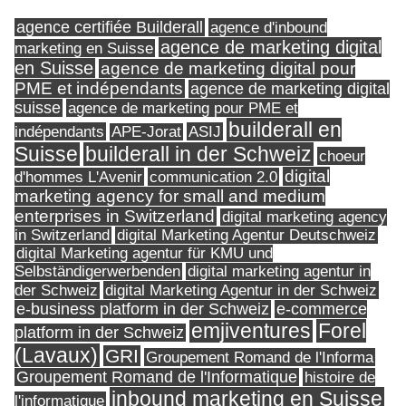
agence certifiée Builderall
agence d'inbound
agence de marketing digital
marketing en Suisse
en Suisse
agence de marketing digital pour
PME et indépendants
agence de marketing digital
suisse
agence de marketing pour PME et
builderall en
indépendants
ASIJ
APE-Jorat
Suisse
builderall in der Schweiz
choeur
digital
d'hommes L'Avenir
communication 2.0
marketing agency for small and medium
enterprises in Switzerland
digital marketing agency
in Switzerland
digital Marketing Agentur Deutschweiz
digital Marketing agentur für KMU und
Selbständigerwerbenden
digital marketing agentur in
digital Marketing Agentur in der Schweiz
der Schweiz
e-business platform in der Schweiz
e-commerce
Forel
emjiventures
platform in der Schweiz
(Lavaux)
GRI
Groupement Romand de l'Informa
Groupement Romand de l'Informatique
histoire de
inbound marketing en Suisse
l'informatique