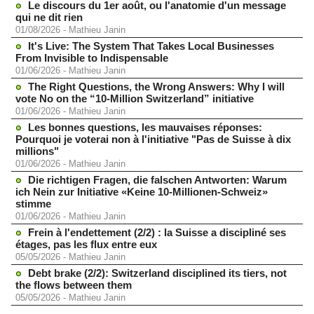
Le discours du 1er août, ou l'anatomie d'un message
qui ne dit rien
01/08/2026
-
Mathieu Janin
It's Live: The System That Takes Local Businesses
From Invisible to Indispensable
01/06/2026
-
Mathieu Janin
The Right Questions, the Wrong Answers: Why I will
vote No on the “10-Million Switzerland” initiative
01/06/2026
-
Mathieu Janin
Les bonnes questions, les mauvaises réponses:
Pourquoi je voterai non à l'initiative "Pas de Suisse à dix
millions"
01/06/2026
-
Mathieu Janin
Die richtigen Fragen, die falschen Antworten: Warum
ich Nein zur Initiative «Keine 10-Millionen-Schweiz»
stimme
01/06/2026
-
Mathieu Janin
Frein à l'endettement (2/2) : la Suisse a discipliné ses
étages, pas les flux entre eux
05/05/2026
-
Mathieu Janin
Debt brake (2/2): Switzerland disciplined its tiers, not
the flows between them
05/05/2026
-
Mathieu Janin