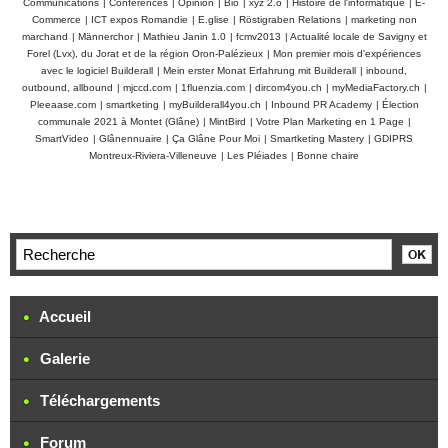
Communications
|
Conférences
|
Opinion
|
Bio
|
xyz 2.o
|
Histoire de l'informatique
|
E-
Commerce
|
ICT expos Romandie
|
E.glise
|
Röstigraben Relations
|
marketing non
marchand
|
Männerchor
|
Mathieu Janin 1.0
|
fcmv2013
|
Actualité locale de Savigny et
Forel (Lvx), du Jorat et de la région Oron-Palézieux
|
Mon premier mois d'expériences
avec le logiciel Builderall
|
Mein erster Monat Erfahrung mit Builderall
|
inbound,
outbound, allbound
|
mjccd.com
|
1fluenzia.com
|
dircom4you.ch
|
myMediaFactory.ch
|
Pleeaase.com
|
smartketing
|
myBuilderall4you.ch
|
Inbound PR Academy
|
Élection
communale 2021 à Montet (Glâne)
|
MintBird
|
Votre Plan Marketing en 1 Page
|
SmartVideo
|
Glânennuaire
|
Ça Glâne Pour Moi
|
Smartketing Mastery
|
GDIPRS
Montreux-Riviera-Villeneuve
|
Les Pléiades
|
Bonne chaire
Accueil
Galerie
Téléchargements
Forum