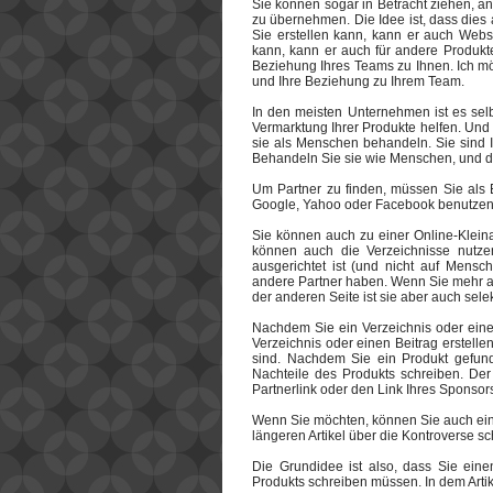
Sie können sogar in Betracht ziehen, an
zu übernehmen. Die Idee ist, dass dies 
Sie erstellen kann, kann er auch Webs
kann, kann er auch für andere Produk
Beziehung Ihres Teams zu Ihnen. Ich m
und Ihre Beziehung zu Ihrem Team.
In den meisten Unternehmen ist es selb
Vermarktung Ihrer Produkte helfen. Un
sie als Menschen behandeln. Sie sind Ih
Behandeln Sie sie wie Menschen, und de
Um Partner zu finden, müssen Sie als E
Google, Yahoo oder Facebook benutzen.
Sie können auch zu einer Online-Kleina
können auch die Verzeichnisse nutzen
ausgerichtet ist (und nicht auf Mensc
andere Partner haben. Wenn Sie mehr auf
der anderen Seite ist sie aber auch selek
Nachdem Sie ein Verzeichnis oder eine
Verzeichnis oder einen Beitrag erstelle
sind. Nachdem Sie ein Produkt gefun
Nachteile des Produkts schreiben. Der 
Partnerlink oder den Link Ihres Sponsors
Wenn Sie möchten, können Sie auch ein 
längeren Artikel über die Kontroverse sc
Die Grundidee ist also, dass Sie einen
Produkts schreiben müssen. In dem Arti