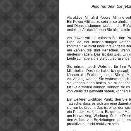
Also handeln Sie jetz
Als aktiver MintBird Poower Affiliate s
Ein Power Affiliate zu sein ist so ähnlic
und Dienstleistungen werben, die E-Mail-
erstellen. All das können Sie nicht allein 
Als Power-Affiliate müssen Sie Ihre Par
Produkte und Dienstleistungen werben 
kommen Sie nicht über Ihre Angestellten 
nur Zahlen, sie sind Menschen. Wenn S
niederschlagen. Das ist das Ziel. Ein 
Leute zu haben, die Sie gut repräsentier
Sie müssen auch Websites für Ihre Par
Mitarbeiter. Deshalb habe ich gesagt,
können alle Erfahrungen, die Sie als M
Am Anfang werden Sie wahrscheinlich ei
sie können Ihnen helfen, sie zu behebe
für Sie erstellen können, können sie es
von Websites gewöhnt haben, können sie 
Ein weiterer wichtiger Punkt, den Sie be
Tatsache, dass es sich um eine dauerha
sie nur befördern. Das ist einer der wic
ein Produkt zu fördern. Es geht um Mar
um Networking, Werbung für Ihre Diens
den Aufbau von Beziehungen zu Ihrem 
proaktiv und nicht reaktiv zu sein.