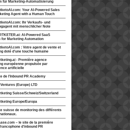
rm für Marketing-Automatisierung
tketoAI.com: Your AI-Powered Sales
keting Agent with a Human Touch
ketoAI.com: Ihr Verkaufs- und
ngagent mit menschlicher Note
TKETER.ai: AI-Powered SaaS
m for Marketing Automation
ketoAI.com : Votre agent de vente et
ng doté d'une touche humaine
keting.ai - Première agence
ng européenne propulsée par
gence artificielle
ite de l'Inbound PR Academy
 Ventures (Europe) LTD
tketing Suisse/Schweiz/Switzerland
tketing Europe/Europa
te suisse de monitoring des différents
nationaux.
ase.com – le site de la première
francophone d'inbound PR