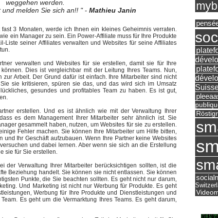
weggehen werden.
mybu
t und melden Sie sich an!! " -
Mathieu Janin
pensé
eit fast 3 Monaten, werde ich Ihnen ein kleines Geheimnis verraten.
soc
h wie ein Manager zu sein. Ein Power-Affiliate muss für Ihre Produkte
Liste seiner Affiliates verwalten und Websites für seine Affiliates
platef
tun.
dévelo
tner verwalten und Websites für sie erstellen, damit sie für Ihre
platef
können. Dies ist vergleichbar mit der Leitung Ihres Teams. Nun,
dévelo
zur Arbeit. Der Grund dafür ist einfach. Ihre Mitarbeiter sind nicht
ie sie kritisieren, spüren sie das, und das wird sich im Umsatz
Suisse
glückliches, gesundes und profitables Team zu haben. Es ist gut,
pleea
en.
publiqu
tner erstellen. Und es ist ähnlich wie mit der Verwaltung Ihrer
Röstig
 dass es dem Management Ihrer Mitarbeiter sehr ähnlich ist. Sie
sm
anager gesammelt haben, nutzen, um Websites für sie zu erstellen.
nige Fehler machen. Sie können Ihre Mitarbeiter um Hilfe bitten,
n und Ihr Geschäft aufzubauen. Wenn Ihre Partner keine Websites
sm
 versuchen und dabei lernen. Aber wenn sie sich an die Erstellung
sie für Sie erstellen.
sma
i der Verwaltung Ihrer Mitarbeiter berücksichtigen sollten, ist die
fte Beziehung handelt. Sie können sie nicht entlassen. Sie können
social
htigsten Punkte, die Sie beachten sollten. Es geht nicht nur darum,
Switzer
keting. Und Marketing ist nicht nur Werbung für Produkte. Es geht
Videom
tleistungen, Werbung für Ihre Produkte und Dienstleistungen und
Team. Es geht um die Vermarktung Ihres Teams. Es geht darum,