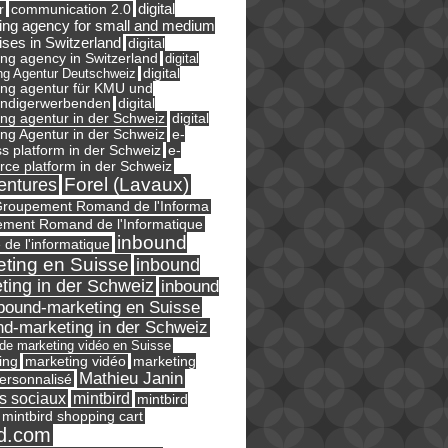
digital
r
communication 2.0
ing agency for small and medium
ises in Switzerland
digital
ng agency in Switzerland
digital
ng Agentur Deutschweiz
digital
ing agentur für KMU und
ändigerwerbenden
digital
ng agentur in der Schweiz
digital
e-
ng Agentur in der Schweiz
s platform in der Schweiz
e-
ce platform in der Schweiz
Forel (Lavaux)
entures
roupement Romand de l'Informa
ment Romand de l'Informatique
inbound
e de l'informatique
ting en Suisse
inbound
ting in der Schweiz
inbound
bound-marketing en Suisse
nd-marketing in der Schweiz
l de marketing vidéo en Suisse
ing
marketing
marketing vidéo
Mathieu Janin
ersonnalisé
s sociaux
mintbird
mintbird
mintbird shopping cart
d.com