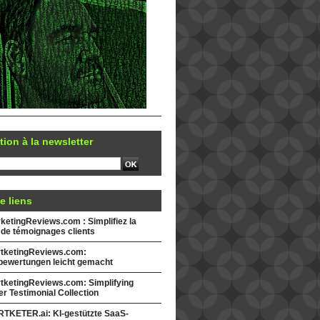
tion à la newsletter
e liens
etingReviews.com : Simplifiez la
 de témoignages clients
tketingReviews.com:
ewertungen leicht gemacht
tketingReviews.com: Simplifying
r Testimonial Collection
TKETER.ai: KI-gestützte SaaS-