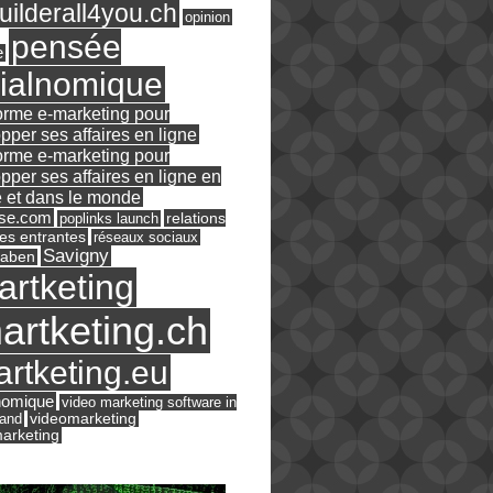
ilderall4you.ch
opinion
pensée
e
ialnomique
orme e-marketing pour
pper ses affaires en ligne
orme e-marketing pour
pper ses affaires en ligne en
 et dans le monde
ase.com
relations
poplinks launch
es entrantes
réseaux sociaux
Savigny
raben
artketing
artketing.ch
rtketing.eu
nomique
video marketing software in
land
videomarketing
arketing