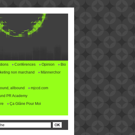
tions
Conférences
Opinion
Bio
keting non marchand
Männerchor
ound, allbound
mjccd.com
und PR Academy
re
Ça Glâne Pour Moi