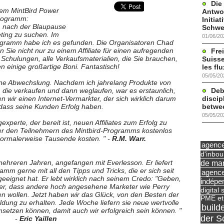
Die
dem MintBird Power
Antwor
 Programm:
Initia
, nach der Blaupause
Schwe
keting zu suchen. Im
01/06/20
 Programm habe ich es gefunden. Die Organisatoren Chad
 Sie nicht nur zu einem Affiliate für einen aufregenden
Frei
 Schulungen, alle Verkaufsmaterialien, die Sie brauchen,
Suisse
 einige großartige Boni. Fantastisch!
les fl
05/05/20
ene Abwechslung. Nachdem ich jahrelang Produkte von
Deb
 die verkaufen und dann weglaufen, war es erstaunlich,
discip
 wir einen Internet-Vermarkter, der sich wirklich darum
betwe
dass seine Kunden Erfolg haben.
05/05/20
experte, der bereit ist, neuen Affiliates zum Erfolg zu
 er den Teilnehmern des Mintbird-Programms kostenlos
ormalerweise Tausende kosten. " -
R.M. Warr.
agence 
d'inbo
de mar
mehreren Jahren, angefangen mit Everlesson. Er liefert
mm gerne mit all den Tipps und Tricks, die er sich seit
agence
eignet hat. Er lebt wirklich nach seinem Credo: "Geben,
indépe
er, dass andere hoch angesehene Marketer wie Perry
digital 
 wollen. Jetzt haben wir das Glück, von den Besten der
PME et
dung zu erhalten. Jede Woche liefern sie neue wertvolle
build
umsetzen können, damit auch wir erfolgreich sein können. "
der S
-
Eric Yaillen