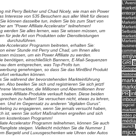
L'Aveni
market
ng mit Perry Belcher und Chad Nicely, wie man ein Power
enterpr
das Interesse von 535 Besuchern aus aller Welt für dieses
marketi
Sie können dasselbe tun, indem Sie bis zum Start von
Marketi
er am "Power Affiliate Accelerator" teilnehmen!
Market
ng werden Sie alles lernen, was Sie wissen müssen, um
Selbst
en für jede Art von Produkten oder Dienstleistungen
marketi
durchzuführen.
Marketi
ate Accelerator Programm beitreten, erhalten Sie:
busines
von einer Stunde mit Perry und Chad, um Ihnen alles
commer
issen müssen, um ein Power Affiliate zu werden.
emjiv
 Sie benötigen, einschließlich Bannern, E-Mail-Sequenzen
GRI
G
enau dem entsprechen, was Top-Profis tun.
Groupe
ewerbung genehmigen, so dass Sie das MintBird Produkt
histoir
ofort verkaufen können.
ss Sie während der bevorstehenden Markteinführung
marke
. Also beeilen Sie sich und registrieren Sie sich jetzt!
marke
rene Vermarkter, die Millionen und Abermillionen ihrer
in
PR
 sowie Affiliate-Produkte verkauft haben. Diese beiden
sprechen zu halten! Sie versuchen nicht, etwas zu lehren,
inbou
aben. Und im Gegensatz zu anderen "digitalen Gurus".
logicie
arketing zu engagieren, wenn Sie jemals versucht haben,
market
ich ist, wenn Sie sofort Maßnahmen ergreifen und sich
vidéo p
sem kostenlosen Programm!
média
liate Accelerator Programm teilnehmen, können Sie auch
launch
Rangliste steigen. Vielleicht möchten Sie die Nummer 1
mjcc
chem Bargeld und Luxusgeschenken wie Uhren oder Autos