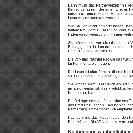
Dann muss das Partnerverzeichnis org
Beitrag verfassen, der einen Link enthä
muss auch einen kleinen Haftungsaussc
Leser wissen kann und was nicht.
Wie Sie vielleicht bemerkt haben, hab
lauten: Pro, Kontra, Leser und Was, Wa
finden es schwierig, sich mit ihnen vert
Sie müssen ein Verzeichnis mit den Vo
Beitrag geben, in dem der Leser den Lin
kleinen Haftungsausschluss.
Die Vor- und Nachteile sowie das Warum
für Kommentare einfügen.
Der Leser ist eine Person, die noch nic
so dass er seine Entscheidung treffen k
Sie können dem Leser auch erklären, d
nicht notwendig ist, das Produkt zu ka
Produkts enthält.
Die Beiträge oder der Artikel sind das To
das Produkt zu finden. Das ist nicht s
Partnerprogramme finden. Ich empfehle
Nachdem Sie das Produkt gefunden habe
Dazu können Sie Affiliate-Links verwen
Kostenloses wöchentliches Tr