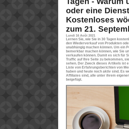
Tagen - Warum 
oder eine Dienst
Kostenloses wöc
zum 21. Septem
Lundi 16 Août 2021
Lernen Sie, wie Sie in 30 Tagen kosten
den Wiederverkauf von Produkten oder
unabhängig machen können. Um ein Pow
bemerkbar machen können, wie Sie un
verkaufen können. Damit es sich für Sie 
Traffic auf Ihre Seite zu bekommen, s
sehen. Der Zweck dieses Artikels ist e
Liste von Erfahrungsberichten von Men
haben und heute noch aktiv sind. Es w
Affiliates sind, alle unter ihrem eig
beigefügt.