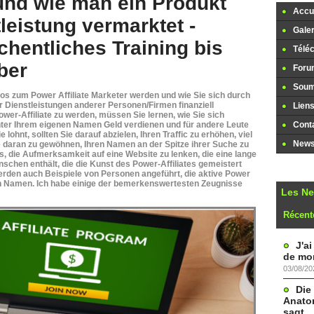
und wie man ein Produkt
Accue
leistung vermarktet -
Galer
hentliches Training bis
Télé
ber
Foru
Soume
los zum Power Affiliate Marketer werden und wie Sie sich durch
 Dienstleistungen anderer Personen/Firmen finanziell
Lien
er-Affiliate zu werden, müssen Sie lernen, wie Sie sich
ter Ihrem eigenen Namen Geld verdienen und für andere Leute
Cont
lohnt, sollten Sie darauf abzielen, Ihren Traffic zu erhöhen, viel
Newsl
ie daran zu gewöhnen, Ihren Namen an der Spitze ihrer Suche zu
s, die Aufmerksamkeit auf eine Website zu lenken, die eine lange
schen enthält, die die Kunst des Power-Affiliates gemeistert
erden auch Beispiele von Personen angeführt, die aktive Power
enen Namen. Ich habe einige der bemerkenswertesten Zeugnisse
Les N
Récent
J'a
de mon
03/08/20
Die
Anatom
sagt