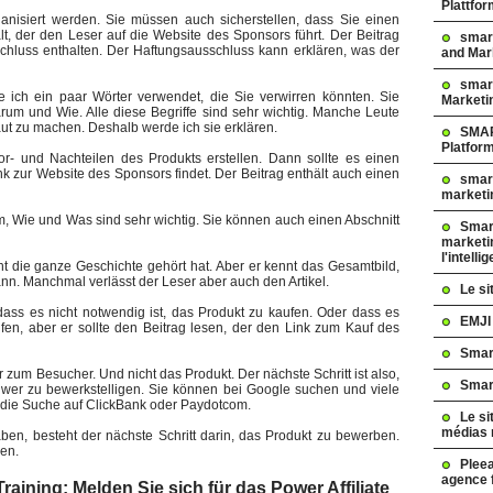
Plattfo
anisiert werden. Sie müssen auch sicherstellen, dass Sie einen
lt, der den Leser auf die Website des Sponsors führt. Der Beitrag
smar
hluss enthalten. Der Haftungsausschluss kann erklären, was der
and Mar
smart
e ich ein paar Wörter verwendet, die Sie verwirren könnten. Sie
Marketi
rum und Wie. Alle diese Begriffe sind sehr wichtig. Manche Leute
raut zu machen. Deshalb werde ich sie erklären.
SMAR
Platfor
r- und Nachteilen des Produkts erstellen. Dann sollte es einen
k zur Website des Sponsors findet. Der Beitrag enthält auch einen
smart
marketi
, Wie und Was sind sehr wichtig. Sie können auch einen Abschnitt
Smart
marketi
l'intelli
ht die ganze Geschichte gehört hat. Aber er kennt das Gesamtbild,
ann. Manchmal verlässt der Leser aber auch den Artikel.
Le s
ass es nicht notwendig ist, das Produkt zu kaufen. Oder dass es
EMJI
ufen, aber er sollte den Beitrag lesen, der den Link zum Kauf des
Smar
r zum Besucher. Und nicht das Produkt. Der nächste Schritt ist also,
Smar
chwer zu bewerkstelligen. Sie können bei Google suchen und viele
 die Suche auf ClickBank oder Paydotcom.
Le si
médias 
n, besteht der nächste Schritt darin, das Produkt zu bewerben.
den.
Pleea
agence 
aining: Melden Sie sich für das Power Affiliate