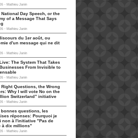
26
-
Mathieu Janin
 National Day Speech, or the
my of a Message That Says
ng
26
-
Mathieu Janin
discours du 1er août, ou
omie d'un message qui ne dit
26
-
Mathieu Janin
s Live: The System That Takes
Businesses From Invisible to
pensable
26
-
Mathieu Janin
 Right Questions, the Wrong
s: Why I will vote No on the
llion Switzerland” initiative
26
-
Mathieu Janin
 bonnes questions, les
ises réponses: Pourquoi je
i non à l'initiative "Pas de
 à dix millions"
26
-
Mathieu Janin