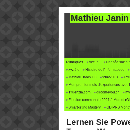
Mathieu Janin
Rubriques
Accueil
Pensée social
xyz 2.o
Histoire de l'informatique
Mathieu Janin 1.0
fcmv2013
Actu
Mon premier mois d'expériences avec le 
1fluenzia.com
dircom4you.ch
my
Élection communale 2021 à Montet (G
Smartketing Mastery
GDIPRS Montre
Lernen Sie Power