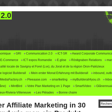
 2.0
nomique
GRI
Communication 2.0
ICT-SR
Award Corporate Communica
E-Commerce
ICT expos Romandie
E.glise
Röstigraben Relations
mar
alité locale de Savigny et Forel (Lvx), du Jorat et de la région Oron-Palézieux
logiciel Builderall
Mein erster Monat Erfahrung mit Builderall
inbound, outb
MediaFactory.ch
Pleeaase.com
smartketing
myBuilderall4you.ch
Inbo
lâne)
MintBird
Votre Plan Marketing en 1 Page
SmartVideo
Glânennuai
ux-Riviera-Villeneuve
Les Pléiades
Bonne chaire
 Affiliate Marketing in 30