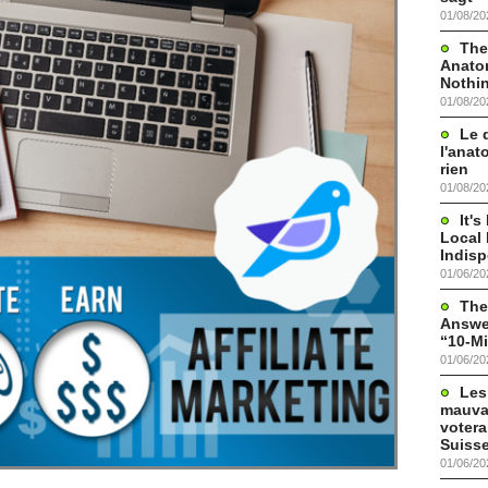
01/08/20
The
Anato
Nothi
01/08/20
Le 
l'anat
rien
01/08/20
It'
Local 
Indis
01/06/20
The
Answer
“10-Mi
01/06/20
Les
mauva
votera
Suisse
01/06/20