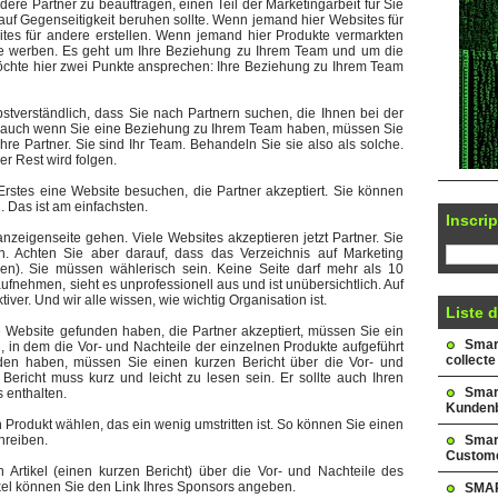
dere Partner zu beauftragen, einen Teil der Marketingarbeit für Sie
auf Gegenseitigkeit beruhen sollte. Wenn jemand hier Websites für
ites für andere erstellen. Wenn jemand hier Produkte vermarkten
te werben. Es geht um Ihre Beziehung zu Ihrem Team und um die
öchte hier zwei Punkte ansprechen: Ihre Beziehung zu Ihrem Team
stverständlich, dass Sie nach Partnern suchen, die Ihnen bei der
d auch wenn Sie eine Beziehung zu Ihrem Team haben, müssen Sie
re Partner. Sie sind Ihr Team. Behandeln Sie sie also als solche.
r Rest wird folgen.
rstes eine Website besuchen, die Partner akzeptiert. Sie können
 Das ist am einfachsten.
Inscrip
nzeigenseite gehen. Viele Websites akzeptieren jetzt Partner. Sie
. Achten Sie aber darauf, dass das Verzeichnis auf Marketing
hen). Sie müssen wählerisch sein. Keine Seite darf mehr als 10
nehmen, sieht es unprofessionell aus und ist unübersichtlich. Auf
tiver. Und wir alle wissen, wie wichtig Organisation ist.
Liste d
 Website gefunden haben, die Partner akzeptiert, müssen Sie ein
Smark
n, in dem die Vor- und Nachteile der einzelnen Produkte aufgeführt
collecte
den haben, müssen Sie einen kurzen Bericht über die Vor- und
Bericht muss kurz und leicht zu lesen sein. Er sollte auch Ihren
Smar
 enthalten.
Kundenb
Produkt wählen, das ein wenig umstritten ist. So können Sie einen
Smar
hreiben.
Custome
 Artikel (einen kurzen Bericht) über die Vor- und Nachteile des
kel können Sie den Link Ihres Sponsors angeben.
SMAR