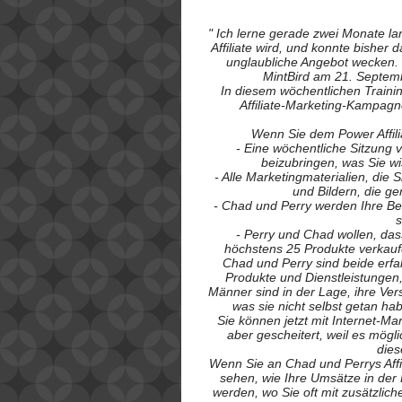
" Ich lerne gerade zwei Monate la
Affiliate wird, und konnte bisher 
unglaubliche Angebot wecken. 
MintBird am 21. Septemb
In diesem wöchentlichen Traini
Affiliate-Marketing-Kampagn
Wenn Sie dem Power Affili
- Eine wöchentliche Sitzung 
beizubringen, was Sie w
- Alle Marketingmaterialien, die
und Bildern, die g
- Chad und Perry werden Ihre B
s
- Perry und Chad wollen, da
höchstens 25 Produkte verkaufen
Chad und Perry sind beide erfah
Produkte und Dienstleistungen,
Männer sind in der Lage, ihre Ver
was sie nicht selbst getan h
Sie können jetzt mit Internet-M
aber gescheitert, weil es mögl
die
Wenn Sie an Chad und Perrys Affi
sehen, wie Ihre Umsätze in der 
werden, wo Sie oft mit zusätzli