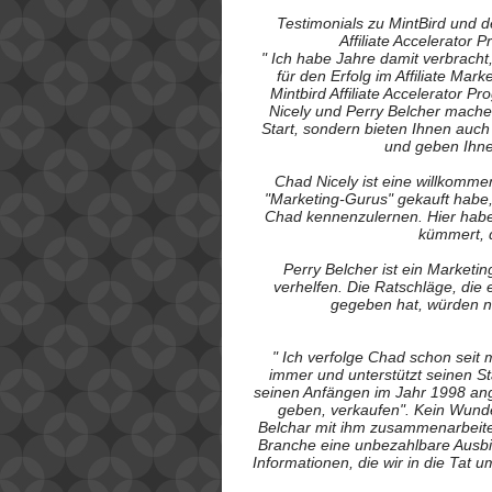
Testimonials zu MintBird und 
Affiliate Accelerator
" Ich habe Jahre damit verbracht
für den Erfolg im Affiliate Mar
Mintbird Affiliate Accelerator
Nicely und Perry Belcher machen
Start, sondern bieten Ihnen auch
und geben Ihnen
Chad Nicely ist eine willkomm
"Marketing-Gurus" gekauft habe,
Chad kennenzulernen. Hier haben
kümmert, 
Perry Belcher ist ein Marketing
verhelfen. Die Ratschläge, die
gegeben hat, würden n
" Ich verfolge Chad schon seit 
immer und unterstützt seinen Sta
seinen Anfängen im Jahr 1998 ange
geben, verkaufen". Kein Wund
Belchar mit ihm zusammenarbeiten
Branche eine unbezahlbare Ausbil
Informationen, die wir in die Tat 