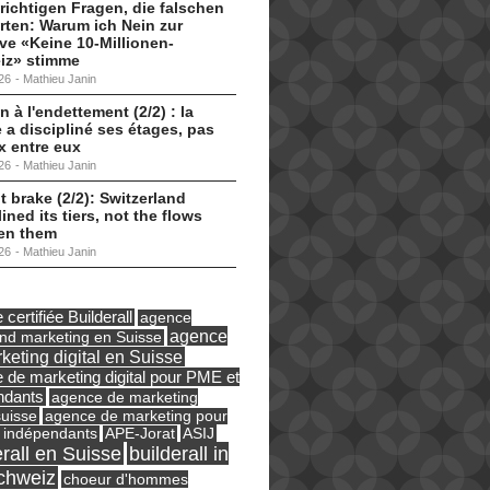
 richtigen Fragen, die falschen
ten: Warum ich Nein zur
tive «Keine 10-Millionen-
iz» stimme
26
-
Mathieu Janin
n à l'endettement (2/2) : la
 a discipliné ses étages, pas
ux entre eux
26
-
Mathieu Janin
t brake (2/2): Switzerland
lined its tiers, not the flows
en them
26
-
Mathieu Janin
certifiée Builderall
agence
agence
und marketing en Suisse
keting digital en Suisse
 de marketing digital pour PME et
ndants
agence de marketing
suisse
agence de marketing pour
ASIJ
 indépendants
APE-Jorat
erall en Suisse
builderall in
chweiz
choeur d'hommes