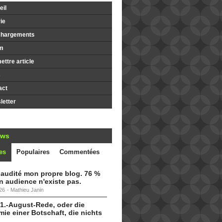
il
ie
chargements
m
ttre article
s
act
etter
ews
es
Populaires
Commentées
i audité mon propre blog. 76 %
 audience n'existe pas.
26
-
Mathieu Janin
 1.-August-Rede, oder die
ie einer Botschaft, die nichts