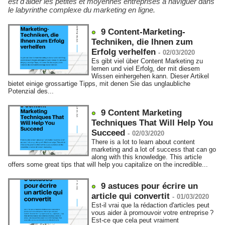
est d'aider les petites et moyennes entreprises à naviguer dans
le labyrinthe complexe du marketing en ligne.
9 Content-Marketing-
Techniken, die Ihnen zum
Erfolg verhelfen
-
02/03/2020
Es gibt viel über Content Marketing zu
lernen und viel Erfolg, der mit diesem
Wissen einhergehen kann. Dieser Artikel
bietet einige grossartige Tipps, mit denen Sie das unglaubliche
Potenzial des...
9 Content Marketing
Techniques That Will Help You
Succeed
-
02/03/2020
There is a lot to learn about content
marketing and a lot of success that can go
along with this knowledge. This article
offers some great tips that will help you capitalize on the incredible...
9 astuces pour écrire un
article qui convertit
-
01/03/2020
Est-il vrai que la rédaction d'articles peut
vous aider à promouvoir votre entreprise ?
Est-ce que cela peut vraiment