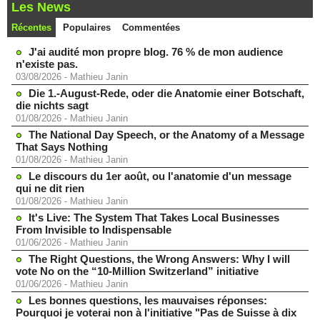
Les News
Récentes
Populaires
Commentées
J'ai audité mon propre blog. 76 % de mon audience
n'existe pas.
03/08/2026
-
Mathieu Janin
Die 1.-August-Rede, oder die Anatomie einer Botschaft,
die nichts sagt
01/08/2026
-
Mathieu Janin
The National Day Speech, or the Anatomy of a Message
That Says Nothing
01/08/2026
-
Mathieu Janin
Le discours du 1er août, ou l'anatomie d'un message
qui ne dit rien
01/08/2026
-
Mathieu Janin
It's Live: The System That Takes Local Businesses
From Invisible to Indispensable
01/06/2026
-
Mathieu Janin
The Right Questions, the Wrong Answers: Why I will
vote No on the “10-Million Switzerland” initiative
01/06/2026
-
Mathieu Janin
Les bonnes questions, les mauvaises réponses:
Pourquoi je voterai non à l'initiative "Pas de Suisse à dix