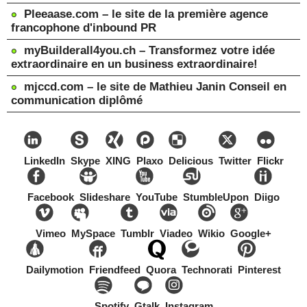
Pleeaase.com – le site de la première agence
francophone d'inbound PR
myBuilderall4you.ch – Transformez votre idée
extraordinaire en un business extraordinaire!
mjccd.com – le site de Mathieu Janin Conseil en
communication diplômé
LinkedIn
Skype
XING
Plaxo
Delicious
Twitter
Flickr
Facebook
Slideshare
YouTube
StumbleUpon
Diigo
Vimeo
MySpace
Tumblr
Viadeo
Wikio
Google+
Dailymotion
Friendfeed
Quora
Technorati
Pinterest
Spotify
Gtalk
Instagram