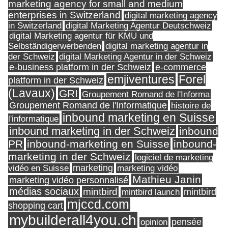
marketing agency for small and medium
enterprises in Switzerland
digital marketing agency
in Switzerland
digital Marketing Agentur Deutschweiz
digital Marketing agentur für KMU und
Selbständigerwerbenden
digital marketing agentur in
digital Marketing Agentur in der Schweiz
der Schweiz
e-business platform in der Schweiz
e-commerce
Forel
emjiventures
platform in der Schweiz
(Lavaux)
GRI
Groupement Romand de l'Informa
Groupement Romand de l'Informatique
histoire de
inbound marketing en Suisse
l'informatique
inbound marketing in der Schweiz
inbound
PR
inbound-marketing en Suisse
inbound-
marketing in der Schweiz
logiciel de marketing
marketing
vidéo en Suisse
marketing vidéo
Mathieu Janin
marketing vidéo personnalisé
médias sociaux
mintbird
mintbird launch
mintbird
mjccd.com
shopping cart
mybuilderall4you.ch
pensée
opinion