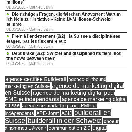
millions"
01/06/2026
-
Mathieu Janin
Die richtigen Fragen, die falschen Antworten: Warum
ich Nein zur Initiative «Keine 10-Millionen-Schweiz»
stimme
01/06/2026
-
Mathieu Janin
Frein à l'endettement (2/2) : la Suisse a discipliné ses
étages, pas les flux entre eux
05/05/2026
-
Mathieu Janin
Debt brake (2/2): Switzerland disciplined its tiers, not
the flows between them
05/05/2026
-
Mathieu Janin
agence certifiée Builderall
agence d'inbound
agence de marketing digital
marketing en Suisse
en Suisse
agence de marketing digital pour
PME et indépendants
agence de marketing digital
suisse
agence de marketing pour PME et
builderall en
indépendants
ASIJ
APE-Jorat
Suisse
builderall in der Schweiz
choeur
digital
d'hommes L'Avenir
communication 2.0