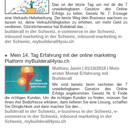
Das ist der letzte Tag um mit dir die 7
unwiderlegbaren Gesetze des Online
Erfolgs zu teilen. Gesetz Nr. 7: Erzeuge
eine Verkaufs-Hebelwirkung. Der beste Weg dein Business wachsen zu
lassen ist, deine Verkaufsfähigkeiten zu erhöhen, um mehr Geld zu
verdienen. Glücklicherweise hat Builderall das...
builderall in der Schweiz
,
e-commerce in der Schweiz
,
inbound marketing in der Schweiz
,
inbound-marketing in
der Schweiz
,
mybuilderall4you.ch
Mein 14. Tag Erfahrung mit der online marketing
Platform myBuilderall4you.ch
Mathieu Janin | 01/10/2018
|
Mein
erster Monat Erfahrung mit
Builderall
Wir sind bereits beim sechsten der 7
unwiderlegbaren Gesetze des Online
Erfolgs angekommen. Gesetz Nr. 6: Finde
die richtigen Kunden. Um die richtigen Kunden zu finden, müssen Sie
ihnen ihre Bedürfnisse erklären, dann lieferen Sie eine Lösung, schaffen
Sie Dringlichkeit und dann machen Sie den...
builderall in der Schweiz
,
e-business in der Schweiz
,
e-
commerce in der Schweiz
,
inbound marketing in der
Schweiz
,
mybuilderall4you.ch