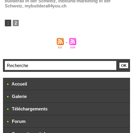
builderall in der Schweiz
,
inbound-marketing in der
Schweiz
,
mybuilderall4you.ch
1
2
Accueil
Galerie
Téléchargements
Forum