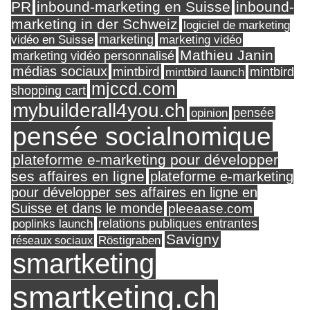
PR
inbound-marketing en Suisse
inbound-
marketing in der Schweiz
logiciel de marketing
marketing
vidéo en Suisse
marketing vidéo
Mathieu Janin
marketing vidéo personnalisé
médias sociaux
mintbird
mintbird launch
mintbird
mjccd.com
shopping cart
mybuilderall4you.ch
pensée
opinion
pensée socialnomique
plateforme e-marketing pour développer
ses affaires en ligne
plateforme e-marketing
pour développer ses affaires en ligne en
Suisse et dans le monde
pleeaase.com
relations publiques entrantes
poplinks launch
Savigny
réseaux sociaux
Röstigraben
smartketing
smartketing.ch