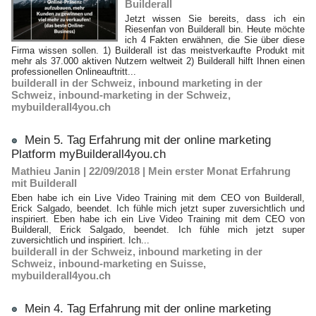
Builderall
Jetzt wissen Sie bereits, dass ich ein
Riesenfan von Builderall bin. Heute möchte
ich 4 Fakten erwähnen, die Sie über diese
Firma wissen sollen. 1) Builderall ist das meistverkaufte Produkt mit
mehr als 37.000 aktiven Nutzern weltweit 2) Builderall hilft Ihnen einen
professionellen Onlineauftritt...
builderall in der Schweiz
,
inbound marketing in der
Schweiz
,
inbound-marketing in der Schweiz
,
mybuilderall4you.ch
Mein 5. Tag Erfahrung mit der online marketing
Platform myBuilderall4you.ch
Mathieu Janin | 22/09/2018
|
Mein erster Monat Erfahrung
mit Builderall
Eben habe ich ein Live Video Training mit dem CEO von Builderall,
Erick Salgado, beendet. Ich fühle mich jetzt super zuversichtlich und
inspiriert. Eben habe ich ein Live Video Training mit dem CEO von
Builderall, Erick Salgado, beendet. Ich fühle mich jetzt super
zuversichtlich und inspiriert. Ich...
builderall in der Schweiz
,
inbound marketing in der
Schweiz
,
inbound-marketing en Suisse
,
mybuilderall4you.ch
Mein 4. Tag Erfahrung mit der online marketing