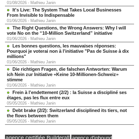
01/08/2026
-
Mathieu Janin
It's Live: The System That Takes Local Businesses
From Invisible to Indispensable
01/06/2026
-
Mathieu Janin
The Right Questions, the Wrong Answers: Why I will
vote No on the “10-Million Switzerland” initiative
01/06/2026
-
Mathieu Janin
Les bonnes questions, les mauvaises réponses:
Pourquoi je voterai non à l'initiative "Pas de Suisse à dix
millions"
01/06/2026
-
Mathieu Janin
Die richtigen Fragen, die falschen Antworten: Warum
ich Nein zur Initiative «Keine 10-Millionen-Schweiz»
stimme
01/06/2026
-
Mathieu Janin
Frein à l'endettement (2/2) : la Suisse a discipliné ses
étages, pas les flux entre eux
05/05/2026
-
Mathieu Janin
Debt brake (2/2): Switzerland disciplined its tiers, not
the flows between them
05/05/2026
-
Mathieu Janin
agence certifiée Builderall
agence d'inbound