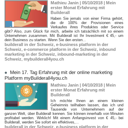
Mathieu Janin | 05/10/2018
|
Mein
erster Monat Erfahrung mit
Builderall
Haben Sie jemals von einer Firma gehört,
die dir 100% der Provisionen eines
Verkaufes ihres Produktes oder Service
gibt? Also, zum Glück für mich, arbeite ich tatsächlich mit so einem
Unternehmen zusammen. Mit Builderall ist Ihr Investment € 45,- um
dein Business zu starten. Wenn Sie den ersten...
builderall in der Schweiz
,
e-business platform in der
Schweiz
,
e-commerce platform in der Schweiz
,
inbound
marketing in der Schweiz
,
inbound-marketing in der
Schweiz
,
mybuilderall4you.ch
Mein 17. Tag Erfahrung mit der online marketing
Platform myBuilderall4you.ch
Mathieu Janin | 04/10/2018
|
Mein
erster Monat Erfahrung mit
Builderall
Ich möchte Ihnen an einem kleinen
Geheimnis teilhaben lassen, das ich und
Tausende von Unternehmern auf der
ganzen Welt, über Builderall kennen. Sie können innerhalb von Minuten
profitabel werden. Wirklich! Mit einem Anfangsinvest von € 45,- bei
Builderall, werden Sie sofort ein effektives,...
builderall in der Schweiz
,
e-business platform in der