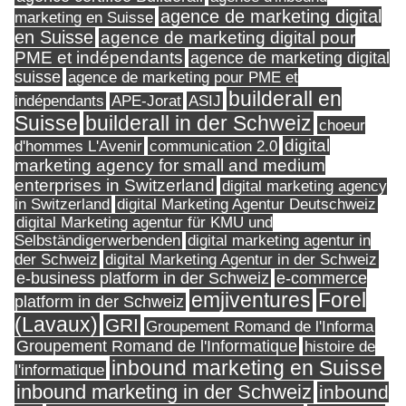
agence de marketing digital
marketing en Suisse
en Suisse
agence de marketing digital pour
PME et indépendants
agence de marketing digital
suisse
agence de marketing pour PME et
builderall en
indépendants
ASIJ
APE-Jorat
Suisse
builderall in der Schweiz
choeur
digital
d'hommes L'Avenir
communication 2.0
marketing agency for small and medium
enterprises in Switzerland
digital marketing agency
in Switzerland
digital Marketing Agentur Deutschweiz
digital Marketing agentur für KMU und
Selbständigerwerbenden
digital marketing agentur in
digital Marketing Agentur in der Schweiz
der Schweiz
e-business platform in der Schweiz
e-commerce
Forel
emjiventures
platform in der Schweiz
(Lavaux)
GRI
Groupement Romand de l'Informa
Groupement Romand de l'Informatique
histoire de
inbound marketing en Suisse
l'informatique
inbound marketing in der Schweiz
inbound