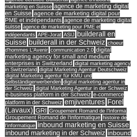
agence de marketing digital
marketing en Suisse
en Suisse
agence de marketing digital pour
PME et indépendants
agence de marketing digital
suisse
agence de marketing pour PME et
builderall en
indépendants
ASIJ
APE-Jorat
Suisse
builderall in der Schweiz
choeur
digital
d'hommes L'Avenir
communication 2.0
marketing agency for small and medium
enterprises in Switzerland
digital marketing agency
in Switzerland
digital Marketing Agentur Deutschweiz
digital Marketing agentur für KMU und
Selbständigerwerbenden
digital marketing agentur in
digital Marketing Agentur in der Schweiz
der Schweiz
e-business platform in der Schweiz
e-commerce
Forel
emjiventures
platform in der Schweiz
(Lavaux)
GRI
Groupement Romand de l'Informa
Groupement Romand de l'Informatique
histoire de
inbound marketing en Suisse
l'informatique
inbound marketing in der Schweiz
inbound