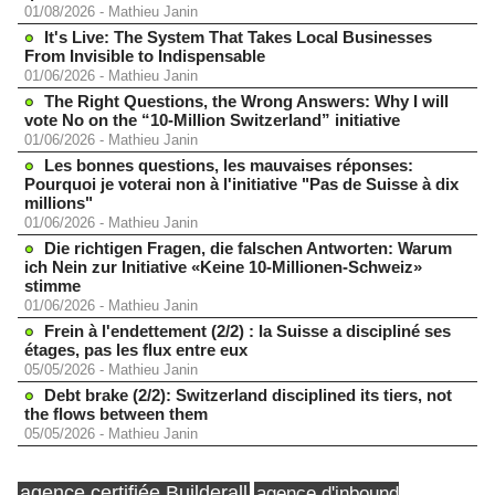
01/08/2026
-
Mathieu Janin
It's Live: The System That Takes Local Businesses
From Invisible to Indispensable
01/06/2026
-
Mathieu Janin
The Right Questions, the Wrong Answers: Why I will
vote No on the “10-Million Switzerland” initiative
01/06/2026
-
Mathieu Janin
Les bonnes questions, les mauvaises réponses:
Pourquoi je voterai non à l'initiative "Pas de Suisse à dix
millions"
01/06/2026
-
Mathieu Janin
Die richtigen Fragen, die falschen Antworten: Warum
ich Nein zur Initiative «Keine 10-Millionen-Schweiz»
stimme
01/06/2026
-
Mathieu Janin
Frein à l'endettement (2/2) : la Suisse a discipliné ses
étages, pas les flux entre eux
05/05/2026
-
Mathieu Janin
Debt brake (2/2): Switzerland disciplined its tiers, not
the flows between them
05/05/2026
-
Mathieu Janin
agence certifiée Builderall
agence d'inbound