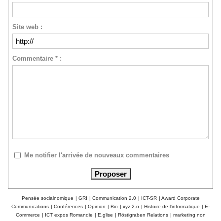
Site web :
Commentaire * :
Me notifier l'arrivée de nouveaux commentaires
Pensée socialnomique
|
GRI
|
Communication 2.0
|
ICT-SR
|
Award Corporate
Communications
|
Conférences
|
Opinion
|
Bio
|
xyz 2.o
|
Histoire de l'informatique
|
E-
Commerce
|
ICT expos Romandie
|
E.glise
|
Röstigraben Relations
|
marketing non