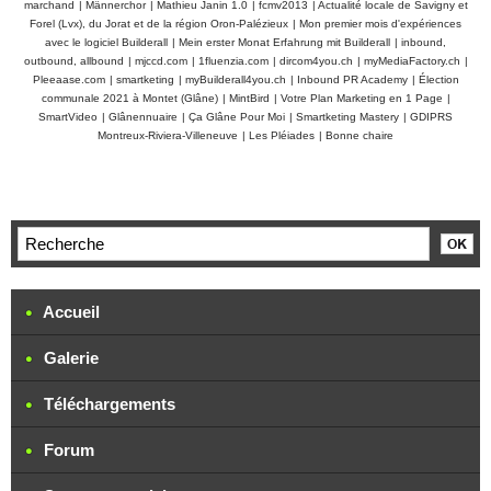
marchand
|
Männerchor
|
Mathieu Janin 1.0
|
fcmv2013
|
Actualité locale de Savigny et
Forel (Lvx), du Jorat et de la région Oron-Palézieux
|
Mon premier mois d'expériences
avec le logiciel Builderall
|
Mein erster Monat Erfahrung mit Builderall
|
inbound,
outbound, allbound
|
mjccd.com
|
1fluenzia.com
|
dircom4you.ch
|
myMediaFactory.ch
|
Pleeaase.com
|
smartketing
|
myBuilderall4you.ch
|
Inbound PR Academy
|
Élection
communale 2021 à Montet (Glâne)
|
MintBird
|
Votre Plan Marketing en 1 Page
|
SmartVideo
|
Glânennuaire
|
Ça Glâne Pour Moi
|
Smartketing Mastery
|
GDIPRS
Montreux-Riviera-Villeneuve
|
Les Pléiades
|
Bonne chaire
Accueil
Galerie
Téléchargements
Forum