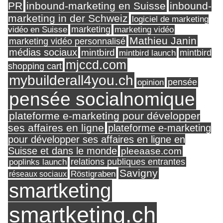
PR
inbound-marketing en Suisse
inbound-
marketing in der Schweiz
logiciel de marketing
marketing
vidéo en Suisse
marketing vidéo
Mathieu Janin
marketing vidéo personnalisé
médias sociaux
mintbird
mintbird launch
mintbird
mjccd.com
shopping cart
mybuilderall4you.ch
pensée
opinion
pensée socialnomique
plateforme e-marketing pour développer
ses affaires en ligne
plateforme e-marketing
pour développer ses affaires en ligne en
Suisse et dans le monde
pleeaase.com
relations publiques entrantes
poplinks launch
Savigny
réseaux sociaux
Röstigraben
smartketing
smartketing.ch