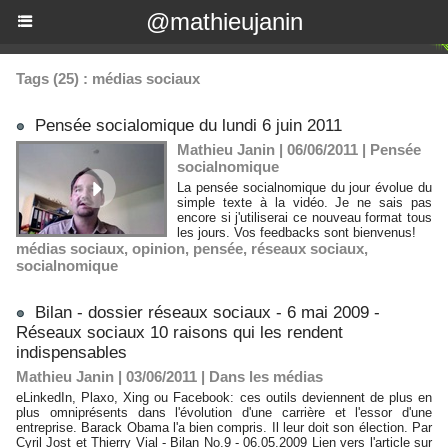
@mathieujanin
Tags (25) : médias sociaux
Pensée socialomique du lundi 6 juin 2011
Mathieu Janin | 06/06/2011
|
Pensée
socialnomique
La pensée socialnomique du jour évolue du
simple texte à la vidéo. Je ne sais pas
encore si j'utiliserai ce nouveau format tous
les jours. Vos feedbacks sont bienvenus!
médias sociaux
,
opinion
,
pensée
,
réseaux sociaux
,
socialnomique
Bilan - dossier réseaux sociaux - 6 mai 2009 -
Réseaux sociaux 10 raisons qui les rendent
indispensables
Mathieu Janin | 03/06/2011
|
Dans les médias
eLinkedIn, Plaxo, Xing ou Facebook: ces outils deviennent de plus en
plus omniprésents dans l'évolution d'une carrière et l'essor d'une
entreprise. Barack Obama l'a bien compris. Il leur doit son élection. Par
Cyril Jost et Thierry Vial - Bilan No.9 - 06.05.2009 Lien vers l'article sur