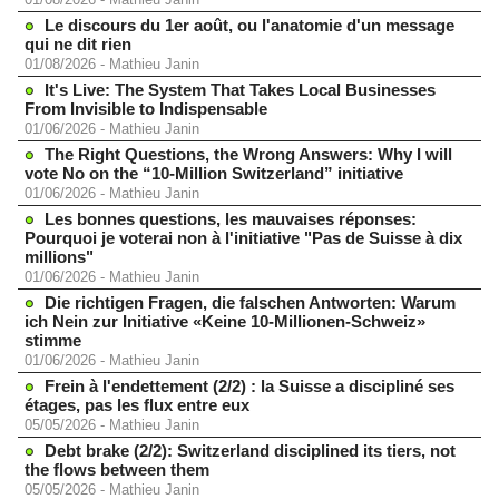
Le discours du 1er août, ou l'anatomie d'un message
qui ne dit rien
01/08/2026
-
Mathieu Janin
It's Live: The System That Takes Local Businesses
From Invisible to Indispensable
01/06/2026
-
Mathieu Janin
The Right Questions, the Wrong Answers: Why I will
vote No on the “10-Million Switzerland” initiative
01/06/2026
-
Mathieu Janin
Les bonnes questions, les mauvaises réponses:
Pourquoi je voterai non à l'initiative "Pas de Suisse à dix
millions"
01/06/2026
-
Mathieu Janin
Die richtigen Fragen, die falschen Antworten: Warum
ich Nein zur Initiative «Keine 10-Millionen-Schweiz»
stimme
01/06/2026
-
Mathieu Janin
Frein à l'endettement (2/2) : la Suisse a discipliné ses
étages, pas les flux entre eux
05/05/2026
-
Mathieu Janin
Debt brake (2/2): Switzerland disciplined its tiers, not
the flows between them
05/05/2026
-
Mathieu Janin