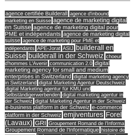
agence certifiée Builderall
agence d'inbound
agence de marketing digital
marketing en Suisse
en Suisse
agence de marketing digital pour
PME et indépendants
agence de marketing digital
suisse
agence de marketing pour PME et
builderall en
indépendants
ASIJ
APE-Jorat
Suisse
builderall in der Schweiz
choeur
digital
d'hommes L'Avenir
communication 2.0
marketing agency for small and medium
enterprises in Switzerland
digital marketing agency
in Switzerland
digital Marketing Agentur Deutschweiz
digital Marketing agentur für KMU und
Selbständigerwerbenden
digital marketing agentur in
digital Marketing Agentur in der Schweiz
der Schweiz
e-business platform in der Schweiz
e-commerce
Forel
emjiventures
platform in der Schweiz
(Lavaux)
GRI
Groupement Romand de l'Informa
Groupement Romand de l'Informatique
histoire de