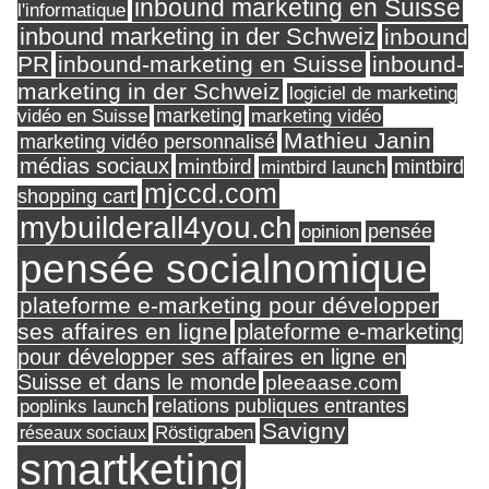
inbound marketing en Suisse
l'informatique
inbound marketing in der Schweiz
inbound
PR
inbound-marketing en Suisse
inbound-
marketing in der Schweiz
logiciel de marketing
marketing
vidéo en Suisse
marketing vidéo
Mathieu Janin
marketing vidéo personnalisé
médias sociaux
mintbird
mintbird launch
mintbird
mjccd.com
shopping cart
mybuilderall4you.ch
pensée
opinion
pensée socialnomique
plateforme e-marketing pour développer
ses affaires en ligne
plateforme e-marketing
pour développer ses affaires en ligne en
Suisse et dans le monde
pleeaase.com
relations publiques entrantes
poplinks launch
Savigny
réseaux sociaux
Röstigraben
smartketing