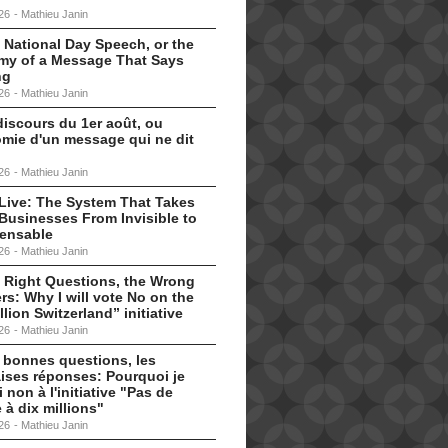
26
-
Mathieu Janin
 National Day Speech, or the
my of a Message That Says
ng
26
-
Mathieu Janin
discours du 1er août, ou
omie d'un message qui ne dit
26
-
Mathieu Janin
s Live: The System That Takes
Businesses From Invisible to
pensable
26
-
Mathieu Janin
 Right Questions, the Wrong
s: Why I will vote No on the
llion Switzerland” initiative
26
-
Mathieu Janin
 bonnes questions, les
ises réponses: Pourquoi je
i non à l'initiative "Pas de
 à dix millions"
26
-
Mathieu Janin