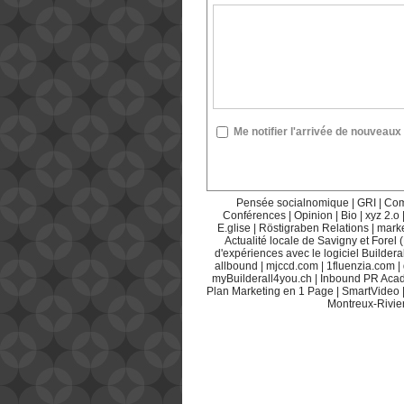
Me notifier l'arrivée de nouvea
Pensée socialnomique
|
GRI
|
Com
Conférences
|
Opinion
|
Bio
|
xyz 2.o
E.glise
|
Röstigraben Relations
|
mark
Actualité locale de Savigny et Forel 
d'expériences avec le logiciel Builderal
allbound
|
mjccd.com
|
1fluenzia.com
|
myBuilderall4you.ch
|
Inbound PR Aca
Plan Marketing en 1 Page
|
SmartVideo
Montreux-Rivie