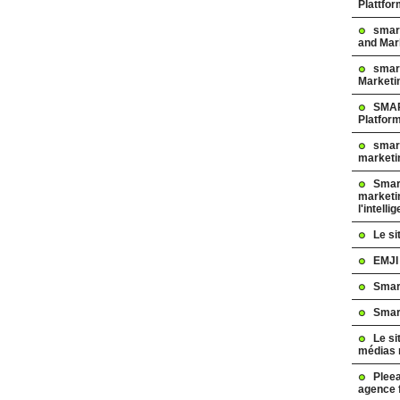
Plattfo
smar
and Mar
smart
Marketi
SMAR
Platfor
smart
marketi
Smart
marketi
l'intelli
Le s
EMJI
Smar
Smar
Le si
médias 
Pleea
agence 