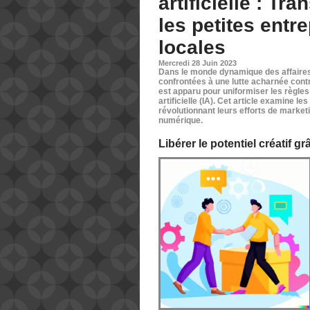
artificielle : T
les petites entr
locales
Mercredi 28 Juin 2023
Dans le monde dynamique des affaires, 
confrontées à une lutte acharnée contr
est apparu pour uniformiser les règles d
artificielle (IA). Cet article examine l
révolutionnant leurs efforts de market
numérique.
Libérer le potentiel créatif grâc