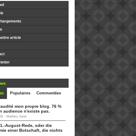
il
ie
chargements
m
ttre article
s
act
etter
ews
es
Populaires
Commentées
i audité mon propre blog. 76 %
 audience n'existe pas.
26
-
Mathieu Janin
 1.-August-Rede, oder die
ie einer Botschaft, die nichts