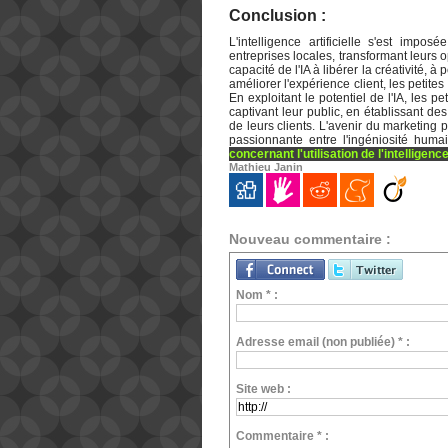
Conclusion :
L'intelligence artificielle s'est impo
entreprises locales, transformant leurs 
capacité de l'IA à libérer la créativité, 
améliorer l'expérience client, les petit
En exploitant le potentiel de l'IA, les p
captivant leur public, en établissant des
de leurs clients. L'avenir du marketing po
passionnante entre l'ingéniosité humaine
concernant l'utilisation de l'intelligen
Mathieu Janin
Nouveau commentaire :
Nom * :
Adresse email (non publiée) * :
Site web :
Commentaire * :