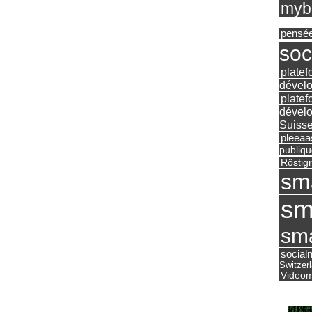
mybu
pensé
soc
platef
dévelo
platef
dévelo
Suisse
pleea
publiqu
Röstig
sm
sm
sma
social
Switzer
Videom