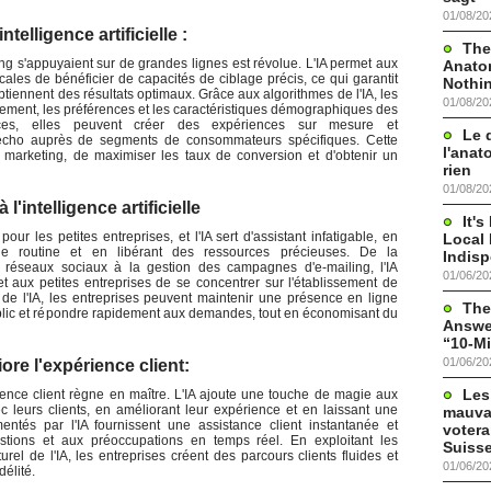
01/08/20
telligence artificielle :
The
 s'appuyaient sur de grandes lignes est révolue. L'IA permet aux
Anato
ocales de bénéficier de capacités de ciblage précis, ce qui garantit
Nothi
 obtiennent des résultats optimaux. Grâce aux algorithmes de l'IA, les
01/08/20
ement, les préférences et les caractéristiques démographiques des
nces, elles peuvent créer des expériences sur mesure et
Le 
 écho auprès de segments de consommateurs spécifiques. Cette
l'anat
 marketing, de maximiser les taux de conversion et d'obtenir un
rien
01/08/20
l'intelligence artificielle
It'
r les petites entreprises, et l'IA sert d'assistant infatigable, en
Local 
de routine et en libérant des ressources précieuses. De la
Indis
réseaux sociaux à la gestion des campagnes d'e-mailing, l'IA
01/06/20
et aux petites entreprises de se concentrer sur l'établissement de
de de l'IA, les entreprises peuvent maintenir une présence en ligne
The
blic et répondre rapidement aux demandes, tout en économisant du
Answer
“10-Mi
01/06/20
liore l'expérience client:
Les
ence client règne en maître. L'IA ajoute une touche de magie aux
ec leurs clients, en améliorant leur expérience et en laissant une
mauva
entés par l'IA fournissent une assistance client instantanée et
votera
tions et aux préoccupations en temps réel. En exploitant les
Suisse
rel de l'IA, les entreprises créent des parcours clients fluides et
01/06/20
délité.