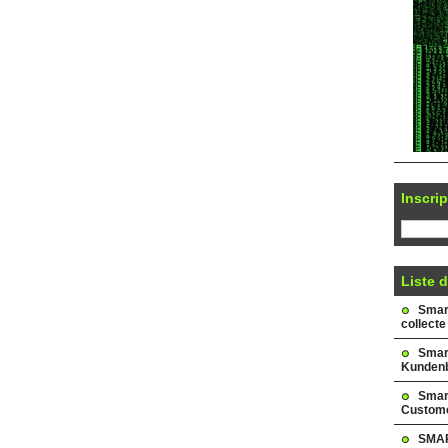
Inscrip
Liste d
Smark
collecte
Smar
Kundenb
Smar
Custome
SMAR