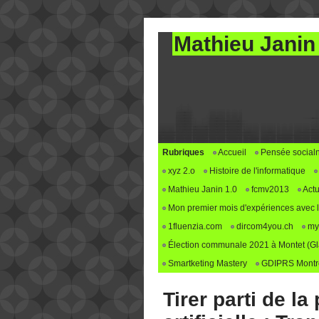
Mathieu Janin
Rubriques
Accueil
Pensée social
xyz 2.o
Histoire de l'informatique
Mathieu Janin 1.0
fcmv2013
Actu
Mon premier mois d'expériences avec le 
1fluenzia.com
dircom4you.ch
my
Élection communale 2021 à Montet (G
Smartketing Mastery
GDIPRS Montre
Tirer parti de la