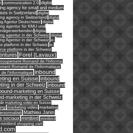
digital
r
communication 2.0
ing agency for small and medium
ises in Switzerland
digital
ng agency in Switzerland
digital
ng Agentur Deutschweiz
digital
ing agentur für KMU und
ändigerwerbenden
digital
ng agentur in der Schweiz
digital
e-
ng Agentur in der Schweiz
s platform in der Schweiz
e-
ce platform in der Schweiz
Forel (Lavaux)
entures
roupement Romand de l'Informa
ment Romand de l'Informatique
inbound
e de l'informatique
ting en Suisse
inbound
ting in der Schweiz
inbound
bound-marketing en Suisse
nd-marketing in der Schweiz
l de marketing vidéo en Suisse
ing
marketing
marketing vidéo
Mathieu Janin
ersonnalisé
s sociaux
mintbird
mintbird
mintbird shopping cart
d.com