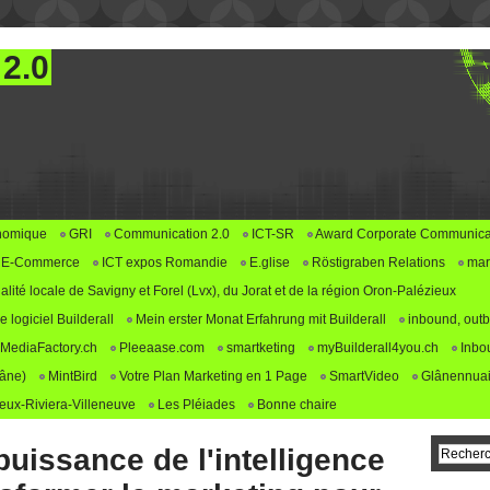
 2.0
nomique
GRI
Communication 2.0
ICT-SR
Award Corporate Communica
E-Commerce
ICT expos Romandie
E.glise
Röstigraben Relations
mar
alité locale de Savigny et Forel (Lvx), du Jorat et de la région Oron-Palézieux
logiciel Builderall
Mein erster Monat Erfahrung mit Builderall
inbound, outb
MediaFactory.ch
Pleeaase.com
smartketing
myBuilderall4you.ch
Inbo
lâne)
MintBird
Votre Plan Marketing en 1 Page
SmartVideo
Glânennuai
ux-Riviera-Villeneuve
Les Pléiades
Bonne chaire
 puissance de l'intelligence