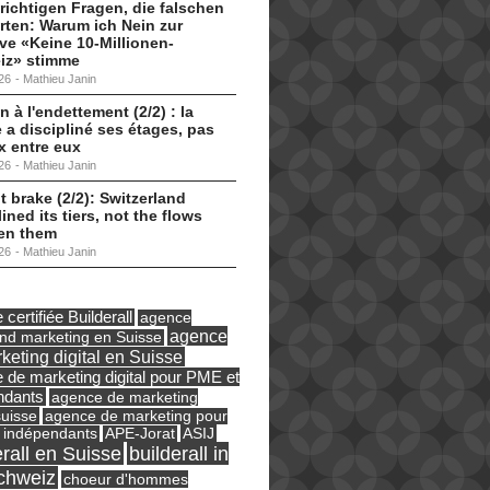
 richtigen Fragen, die falschen
ten: Warum ich Nein zur
tive «Keine 10-Millionen-
iz» stimme
26
-
Mathieu Janin
n à l'endettement (2/2) : la
 a discipliné ses étages, pas
ux entre eux
26
-
Mathieu Janin
t brake (2/2): Switzerland
lined its tiers, not the flows
en them
26
-
Mathieu Janin
certifiée Builderall
agence
agence
und marketing en Suisse
keting digital en Suisse
 de marketing digital pour PME et
ndants
agence de marketing
suisse
agence de marketing pour
ASIJ
 indépendants
APE-Jorat
erall en Suisse
builderall in
chweiz
choeur d'hommes