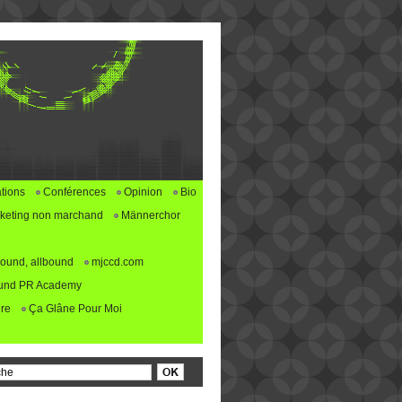
tions
Conférences
Opinion
Bio
keting non marchand
Männerchor
ound, allbound
mjccd.com
und PR Academy
re
Ça Glâne Pour Moi