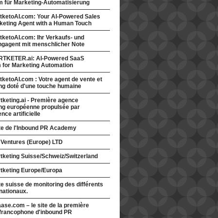
rm für Marketing-Automatisierung
tketoAI.com: Your AI-Powered Sales
keting Agent with a Human Touch
ketoAI.com: Ihr Verkaufs- und
ngagent mit menschlicher Note
TKETER.ai: AI-Powered SaaS
m for Marketing Automation
ketoAI.com : Votre agent de vente et
ng doté d'une touche humaine
keting.ai - Première agence
ng européenne propulsée par
gence artificielle
ite de l'Inbound PR Academy
 Ventures (Europe) LTD
tketing Suisse/Schweiz/Switzerland
tketing Europe/Europa
te suisse de monitoring des différents
nationaux.
ase.com – le site de la première
francophone d'inbound PR