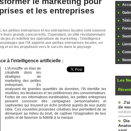
ransformer le marketing pour
Accue
eprises et les entreprises
Galer
Télé
Foru
les petites entreprises et les entreprises locales sont souvent
e leurs grands concurrents. Cependant, un allié révolutionnaire
Soume
u jeu et redéfinir les opérations de marketing : l'intelligence
es avantages que l'IA apporte aux petites entreprises locales, en
Lien
ing et en les propulsant vers le succès dans le paysage
Cont
Newsl
e à l'intelligence artificielle :
L'IA insuffle un élan de
créativité dans les
stratégies de
Les N
marketing des petites
entreprises. En
analysant de grandes quantités de données, l'IA identifie les
Récent
modèles, les tendances et les préférences des consommateurs.
Fortes de ces informations inestimables, les petites entreprises
peuvent concevoir des campagnes personnalisées et
J'a
captivantes qui trouvent un écho profond auprès de leur public
de mon
cible. Ces nouvelles prouesses créatives leur permettent de se
03/08/20
démarquer au milieu du bruit, de captiver l'imagination de leur
public et de favoriser la fidélité à la marque.
Die
Anatom
sagt