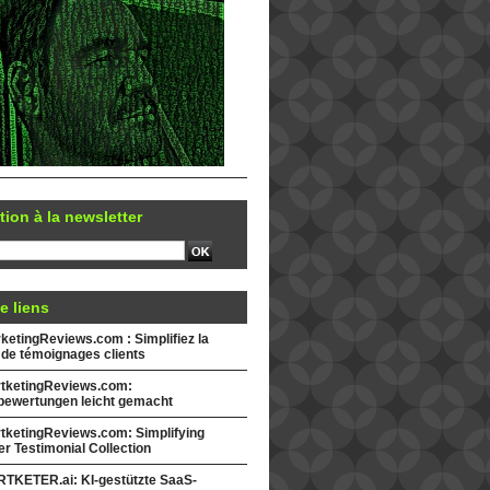
tion à la newsletter
e liens
etingReviews.com : Simplifiez la
 de témoignages clients
tketingReviews.com:
ewertungen leicht gemacht
tketingReviews.com: Simplifying
r Testimonial Collection
TKETER.ai: KI-gestützte SaaS-