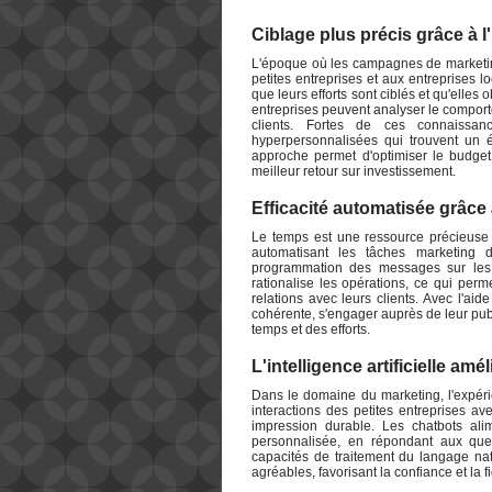
Ciblage plus précis grâce à l'in
L'époque où les campagnes de marketing
petites entreprises et aux entreprises l
que leurs efforts sont ciblés et qu'elles
entreprises peuvent analyser le comport
clients. Fortes de ces connaissa
hyperpersonnalisées qui trouvent un
approche permet d'optimiser le budget
meilleur retour sur investissement.
Efficacité automatisée grâce à 
Le temps est une ressource précieuse pou
automatisant les tâches marketing 
programmation des messages sur les 
rationalise les opérations, ce qui perm
relations avec leurs clients. Avec l'ai
cohérente, s'engager auprès de leur pu
temps et des efforts.
L'intelligence artificielle amé
Dans le domaine du marketing, l'expéri
interactions des petites entreprises av
impression durable. Les chatbots alim
personnalisée, en répondant aux ques
capacités de traitement du langage natu
agréables, favorisant la confiance et la fi