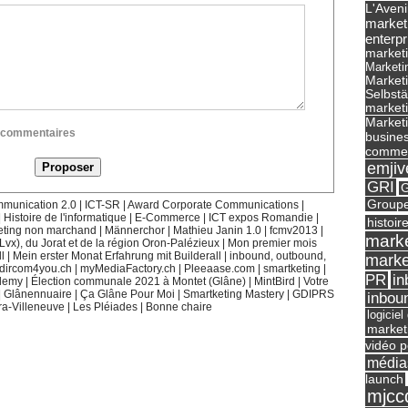
L'Aveni
market
enterpr
marketi
Marketi
Market
Selbst
marketi
Marketi
ux commentaires
busines
commer
emjiv
GRI
G
Groupe
munication 2.0
|
ICT-SR
|
Award Corporate Communications
|
|
Histoire de l'informatique
|
E-Commerce
|
ICT expos Romandie
|
histoir
eting non marchand
|
Männerchor
|
Mathieu Janin 1.0
|
fcmv2013
|
marke
(Lvx), du Jorat et de la région Oron-Palézieux
|
Mon premier mois
l
|
Mein erster Monat Erfahrung mit Builderall
|
inbound, outbound,
marke
dircom4you.ch
|
myMediaFactory.ch
|
Pleeaase.com
|
smartketing
|
in
PR
demy
|
Élection communale 2021 à Montet (Glâne)
|
MintBird
|
Votre
|
Glânennuaire
|
Ça Glâne Pour Moi
|
Smartketing Mastery
|
GDIPRS
inbou
ra-Villeneuve
|
Les Pléiades
|
Bonne chaire
logicie
market
vidéo p
média
launch
mjcc