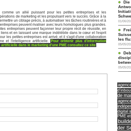
Die
Antwor
Initia
sée comme un allié puissant pour les petites entreprises et les
Schwe
opérations de marketing et les propulsant vers le succès. Grâce à la
à permettre un ciblage précis, à automatiser les tâches routinières et à
01/06/20
es entreprises peuvent rivaliser avec leurs homologues plus grandes.
etites entreprises peuvent façonner leur propre récit de réussite, en
Frei
 liens et en laissant une marque indélébile dans le cœur et l'esprit
Suisse
ur les petites entreprises est arrivé, et il s'agit d'une collaboration
les fl
 et l'intelligence artificielle.
Pour orbtenir plus d'information
05/05/20
ce artificielle dans le marketing d'une PME consultez ce site
.
Deb
discip
betwe
05/05/20
agence 
d'inbo
de mar
agence
indépe
digital 
PME et
build
der S