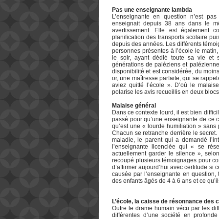
Pas une enseignante lambda
L’enseignante en question n’est pas 
enseignait depuis 38 ans dans le mê
avertissement. Elle est également 
planification des transports scolaire pui
depuis des années. Les différents témoi
personnes présentes à l’école le matin, 
le soir, ayant dédié toute sa vie et
générations de paléziens et paléziennes
disponibilité et est considérée, du moi
or, une maîtresse parfaite, qui se rapp
aviez quitté l’école ». D’où le malais
polarise les avis recueillis en deux blo
Malaise général
Dans ce contexte lourd, il est bien diffic
passé pour qu’une enseignante de ce ca
qu’est une « lourde humiliation » sans 
Chacun se retranche derrière le secret.
maladie, le parent qui a demandé l’in
l’enseignante licenciée qui « se rés
actuellement garder le silence », selo
recoupé plusieurs témoignages pour comp
d’affirmer aujourd’hui avec certitude si
causée par l’enseignante en question, t
des enfants âgés de 4 à 6 ans et ce qu’il
L’école, la caisse de résonnance des
Outre le drame humain vécu par les diffé
différentes d’une société en profond