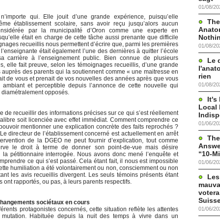
01/08/20
n’importe qui. Elle jouit d’une grande expérience, puisqu’elle
The
me établissement scolaire, sans avoir reçu jusqu’alors aucun
Anato
considérée par la municipalité d’Oron comme une experte en
Nothi
squ’elle était en charge de cette tâche aussi prenante que difficile
gnages recueillis nous permettent d’écrire que, parmi les premières
01/08/20
l’enseignante était également l’une des dernières à quitter l’école
 sa carrière à l’enseignement public. Bien connue de plusieurs
Le 
, elle fait preuve, selon les témoignages recueillis, d’une grande
l'anat
ns auprès des parents qui la soutiennent comme « une maitresse en
rien
elait de vous et prenait de vos nouvelles des années après que vous
01/08/20
e ambiant et perceptible depuis l’annonce de cette nouvelle qui
cs diamétralement opposés.
It'
Local 
ile de recueillir des informations précises sur ce qui s’est réellement
Indis
libre soit licenciée avec effet immédiat. Comment comprendre ce
01/06/20
pouvoir mentionner une explication concrète des faits reprochés ?
 Le directeur de l’établissement concerné est actuellement en arrêt
The
tervention de la DGEO ne peut fournir d’explication, tout comme
Answer
erve le droit à terme de donner son point-de-vue mais désire
“10-Mi
n la pétitionnaire interrogée. Nous avons donc mené l’enquête et
rendre ce qui s’est passé. Cela étant fait, il nous est impossible
01/06/20
 cette humiliation a été volontairement ou non, consciemment ou non
ant les avis recueillis divergent. Les seuls témoins présents étant
Les
s ont rapportés, ou pas, à leurs parents respectifs.
mauva
votera
Suisse
 changements sociétaux en cours
01/06/20
rents protagonistes concernés, cette situation reflète les attentes
e mutation. Habituée depuis la nuit des temps à vivre dans un