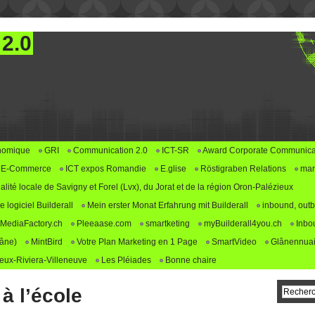
 2.0
nomique
GRI
Communication 2.0
ICT-SR
Award Corporate Communica
E-Commerce
ICT expos Romandie
E.glise
Röstigraben Relations
mar
alité locale de Savigny et Forel (Lvx), du Jorat et de la région Oron-Palézieux
logiciel Builderall
Mein erster Monat Erfahrung mit Builderall
inbound, outb
MediaFactory.ch
Pleeaase.com
smartketing
myBuilderall4you.ch
Inbo
lâne)
MintBird
Votre Plan Marketing en 1 Page
SmartVideo
Glânennuai
ux-Riviera-Villeneuve
Les Pléiades
Bonne chaire
à l’école