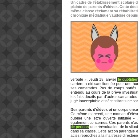
Un cadre de l’établissement scolaire d’
plainte de parents d’élèves. Cette déci
même classe réclament sa réhabilitation
chronique médiatique vaudoise depuis 
verbale ». Jeudi 18 janvier
le quotidi
carrière a été sanctionnée pour une hum
ses camarades. Pas de coups portés m
entendu au cours de la brève investig
les faits décrits par d’autres camarade
jugé inacceptable et nécessitant une sanc
Des parents d’élèves et un corps ense
Ce même mercredi, une maman d’élève d
publier une lettre ouverte intitulée 
également concernés. Ces parents n’ac
de pétition
une réévaluation de la situat
dans sa classe. Cette action parentale 
actes reprochés à la maîtresse directe