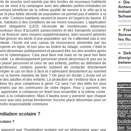
Die
ts de souche sont rejoints par des hordes de nouveaux habitants
ux de vivre à la campagne avec des attentes parfois irréalistes en
Antwor
ormais bénéficier de la même qualité de service à la ville qu’à la
Initia
 la plus faible densité de population ne permet pas d’obtenir à la
Schwe
ville. Certains habitants veulent le beurre et l’argent du beurre. Et
01/06/20
e, habitués à des conditions de vie moins luxueuses. L’application
ment obligatoire (LEO) nécessite de nombreuses dépenses
Frei
veaux lieux d’accueils parascolaires et des transports scolaires
Suisse
t se financer sans moyens supplémentaires, bien souvent générés
ait grincer les dents d’une population qui ne s’attendait pas à voir
les fl
exte, l’école est une caisse de résonnance alimentée par les
05/05/20
gents en ligne, et non plus au bistrot du village, comme c’était le
chent désormais publiquement et peuvent être lus des années après
Deb
dans le cyberespace. Cela peut faire mal mais on ne peut rien faire
discip
société. Le développement personnel prend désormais le pas sur la
betwe
 plaisir personnel et celui de ses enfants, parfois au détriment de
rofesseur, certains parents oublient de contacter directement
05/05/20
 régler le cas en face à face et s’adressent directement au sommet
t-ce la bonne manière de faire ? On peut en douter. L’école est un
e des adultes et des enfants. La protection de l’enfance face à des
ières les plus complexes à gérer. Ce sera l’un des défis les plus
agence 
années par les communes de notre région. Pour y parvenir, les
d'inbo
nt apprendre à collaborer en tirant tous ensemble à la même corde.
de mar
mais à la collaboration. Mais il faudra pour y parvenir que chaque
 pour que cela puisse fonctionner. Aucune place désormais pour un
agence
de notre responsabilité commune.
indépe
digital 
iliation scolaire ?
PME et
build
colaire ?
der S
s apprend que l'humiliation scolaire est un phénomène avec une