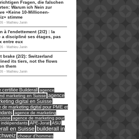
 richtigen Fragen, die falschen
ten: Warum ich Nein zur
tive «Keine 10-Millionen-
iz» stimme
26
-
Mathieu Janin
n à l'endettement (2/2) : la
 a discipliné ses étages, pas
ux entre eux
26
-
Mathieu Janin
t brake (2/2): Switzerland
lined its tiers, not the flows
en them
26
-
Mathieu Janin
certifiée Builderall
agence
agence
und marketing en Suisse
keting digital en Suisse
 de marketing digital pour PME et
ndants
agence de marketing
suisse
agence de marketing pour
ASIJ
 indépendants
APE-Jorat
erall en Suisse
builderall in
chweiz
choeur d'hommes