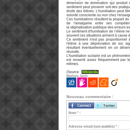
dimension de domination qui produit u
sentiment peut provenir soit des pratiqu
droits des élèves. L’humiliation peut ê
volonté consciente ou non chez l'enseig
Ces humiliations résultent la plupart du
de l'amalgame entre ses compétence
la stigmatisation publique des erreurs e
Le sentiment d'humiliation de l’élève ne 
souvent ces situations arrivent à cause
Ce sentiment n'est pas proportionnel 
l'élève à une dépréciation de soi, sig
résultant éventuellement en un désen
réussite.
L'humiliation scolaire est un phénomèn
est ressenti assez fréquemment par l
mêmes.
(Source :
Wikipedia
Mathieu Janin
Nouveau commentaire :
Nom * :
Adresse email (non publiée) * :