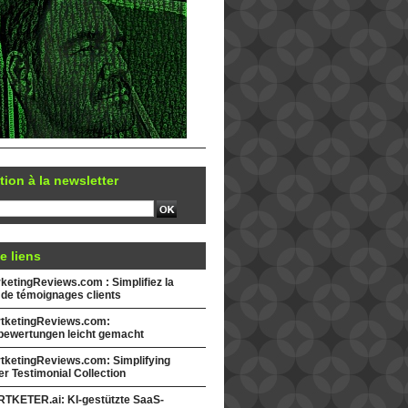
tion à la newsletter
e liens
etingReviews.com : Simplifiez la
 de témoignages clients
tketingReviews.com:
ewertungen leicht gemacht
tketingReviews.com: Simplifying
r Testimonial Collection
TKETER.ai: KI-gestützte SaaS-