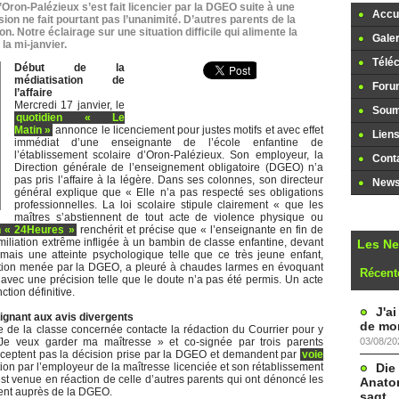
Oron-Palézieux s’est fait licencier par la DGEO suite à une
Accue
sion ne fait pourtant pas l’unanimité. D’autres parents de la
. Notre éclairage sur une situation difficile qui alimente la
Galer
la mi-janvier.
Télé
Début de la
médiatisation de
Foru
l’affaire
Mercredi 17 janvier, le
Soume
quotidien « Le
Matin »
annonce le licenciement pour justes motifs et avec effet
Lien
immédiat d’une enseignante de l’école enfantine de
l’établissement scolaire d’Oron-Palézieux. Son employeur, la
Cont
Direction générale de l’enseignement obligatoire (DGEO) n’a
pas pris l’affaire à la légère. Dans ses colonnes, son directeur
Newsl
général explique que « Elle n’a pas respecté ses obligations
professionnelles. La loi scolaire stipule clairement « que les
maîtres s’abstiennent de tout acte de violence physique ou
en « 24Heures »
renchérit et précise que « l’enseignante en fin de
iliation extrême infligée à un bambin de classe enfantine, devant
Les N
ais une atteinte psychologique telle que ce très jeune enfant,
ation menée par la DGEO, a pleuré à chaudes larmes en évoquant
Récent
s avec une précision telle que le doute n’a pas été permis. Un acte
tion définitive.
J'a
ignant aux avis divergents
de mon
e la classe concernée contacte la rédaction du Courrier pour y
03/08/20
« Je veux garder ma maîtresse » et co-signée par trois parents
ceptent pas la décision prise par la DGEO et demandent par
voie
Die
ion par l’employeur de la maîtresse licenciée et son rétablissement
est venue en réaction de celle d’autres parents qui ont dénoncé les
Anatom
ment auprès de la DGEO.
sagt