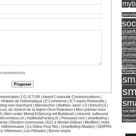
mybu
pensé
soc
platef
dévelo
platef
dévelo
Suisse
pleea
publiqu
Röstig
ux commentaires
sm
sm
munication 2.0
|
ICT-SR
|
Award Corporate Communications
|
sma
|
Histoire de l'informatique
|
E-Commerce
|
ICT expos Romandie
|
eting non marchand
|
Männerchor
|
Mathieu Janin 1.0
|
fcmv2013
|
(Lvx), du Jorat et de la région Oron-Palézieux
|
Mon premier mois
social
l
|
Mein erster Monat Erfahrung mit Builderall
|
inbound, outbound,
Switzer
dircom4you.ch
|
myMediaFactory.ch
|
Pleeaase.com
|
smartketing
|
Videom
demy
|
Élection communale 2021 à Montet (Glâne)
|
MintBird
|
Votre
|
Glânennuaire
|
Ça Glâne Pour Moi
|
Smartketing Mastery
|
GDIPRS
ra-Villeneuve
|
Les Pléiades
|
Bonne chaire