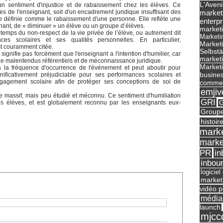
L'Aveni
n sentiment d'injustice et de rabaissement chez les élèves. Ce
market
es de l'enseignant, soit d'un encadrement juridique insuffisant des
tre définie comme le rabaissement d'une personne. Elle reflète une
enterpr
nant, de « diminuer » un élève ou un groupe d’élèves.
marketi
 temps du non-respect de la vie privée de l’élève, ou autrement dit
Marketi
s scolaires et ses qualités personnelles. En particulier,
Market
st couramment citée.
Selbst
signifie pas forcément que l'enseignant a l'intention d'humilier, car
marketi
 de malentendus référentiels et de méconnaissance juridique.
Marketi
à la fréquence d'occurrence de l'événement et peut aboutir pour
busines
nificativement préjudiciable pour ses performances scolaires et
gagement scolaire afin de protéger ses conceptions de soi de
commer
emjiv
e massif, mais peu étudié et méconnu. Ce sentiment d'humiliation
GRI
G
es élèves, et est globalement reconnu par les enseignants eux-
Groupe
histoir
marke
marke
in
PR
inbou
logicie
market
vidéo p
média
launch
mjcc