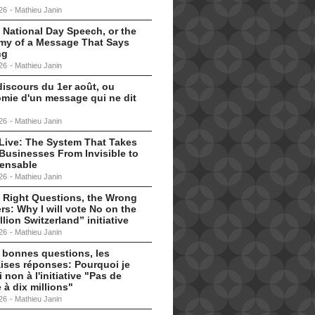
26
-
Mathieu Janin
 National Day Speech, or the
my of a Message That Says
ng
26
-
Mathieu Janin
discours du 1er août, ou
omie d'un message qui ne dit
26
-
Mathieu Janin
s Live: The System That Takes
Businesses From Invisible to
pensable
26
-
Mathieu Janin
 Right Questions, the Wrong
s: Why I will vote No on the
llion Switzerland” initiative
26
-
Mathieu Janin
 bonnes questions, les
ises réponses: Pourquoi je
i non à l'initiative "Pas de
 à dix millions"
26
-
Mathieu Janin