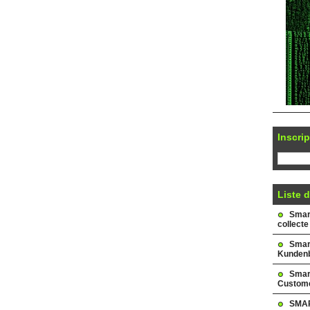
Inscrip
Liste d
Smark
collecte
Smar
Kundenb
Smar
Custome
SMAR