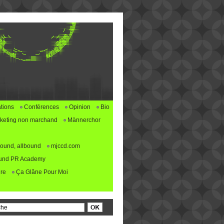
tions
Conférences
Opinion
Bio
keting non marchand
Männerchor
ound, allbound
mjccd.com
und PR Academy
re
Ça Glâne Pour Moi