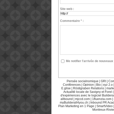
Site web :
Commentaire * :
Me notifier l'arrivée de nouvea
Pensée socialnomique
|
GRI
|
Com
Conférences
|
Opinion
|
Bio
|
xyz 2.o
E.glise
|
Röstigraben Relations
|
mark
Actualité locale de Savigny et Forel 
d'expériences avec le logiciel Builderal
allbound
|
mjccd.com
|
1fluenzia.com
|
myBuilderall4you.ch
|
Inbound PR Aca
Plan Marketing en 1 Page
|
SmartVideo
Montreux-Rivie