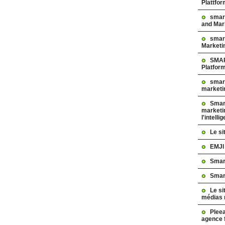
Plattfo
smar
and Mar
smart
Marketi
SMAR
Platfor
smart
marketi
Smart
marketi
l'intelli
Le s
EMJI
Smar
Smar
Le si
médias 
Pleea
agence 