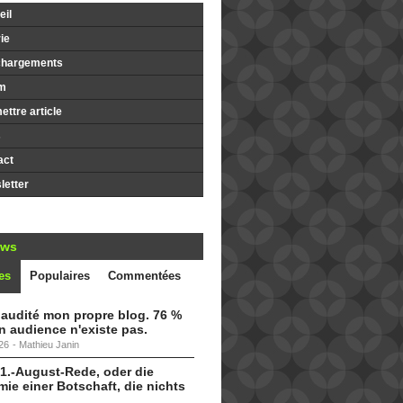
il
ie
chargements
m
ttre article
s
act
etter
ews
es
Populaires
Commentées
i audité mon propre blog. 76 %
 audience n'existe pas.
26
-
Mathieu Janin
 1.-August-Rede, oder die
ie einer Botschaft, die nichts