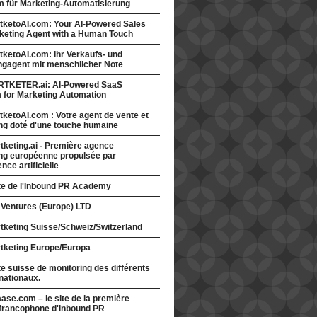
rm für Marketing-Automatisierung
tketoAI.com: Your AI-Powered Sales
keting Agent with a Human Touch
ketoAI.com: Ihr Verkaufs- und
ngagent mit menschlicher Note
TKETER.ai: AI-Powered SaaS
m for Marketing Automation
ketoAI.com : Votre agent de vente et
ng doté d'une touche humaine
keting.ai - Première agence
ng européenne propulsée par
gence artificielle
ite de l'Inbound PR Academy
 Ventures (Europe) LTD
tketing Suisse/Schweiz/Switzerland
tketing Europe/Europa
te suisse de monitoring des différents
nationaux.
ase.com – le site de la première
francophone d'inbound PR