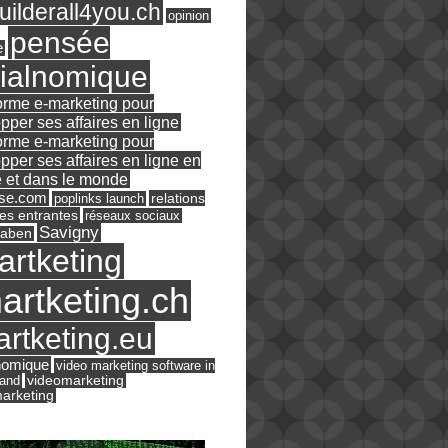
ilderall4you.ch
opinion
pensée
e
ialnomique
orme e-marketing pour
pper ses affaires en ligne
orme e-marketing pour
pper ses affaires en ligne en
 et dans le monde
ase.com
relations
poplinks launch
es entrantes
réseaux sociaux
Savigny
raben
artketing
artketing.ch
rtketing.eu
nomique
video marketing software in
land
videomarketing
arketing