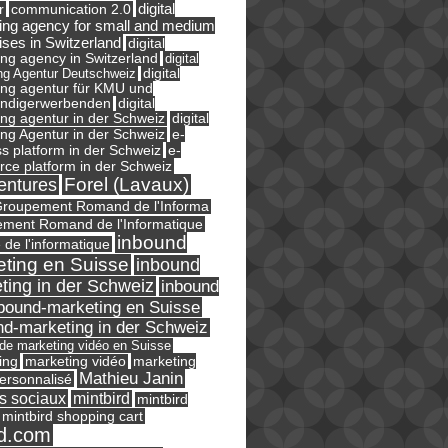
digital
r
communication 2.0
ing agency for small and medium
ises in Switzerland
digital
ng agency in Switzerland
digital
ng Agentur Deutschweiz
digital
ing agentur für KMU und
ändigerwerbenden
digital
ng agentur in der Schweiz
digital
e-
ng Agentur in der Schweiz
s platform in der Schweiz
e-
ce platform in der Schweiz
Forel (Lavaux)
entures
roupement Romand de l'Informa
ment Romand de l'Informatique
inbound
e de l'informatique
ting en Suisse
inbound
ting in der Schweiz
inbound
bound-marketing en Suisse
nd-marketing in der Schweiz
l de marketing vidéo en Suisse
ing
marketing
marketing vidéo
Mathieu Janin
ersonnalisé
s sociaux
mintbird
mintbird
mintbird shopping cart
d.com