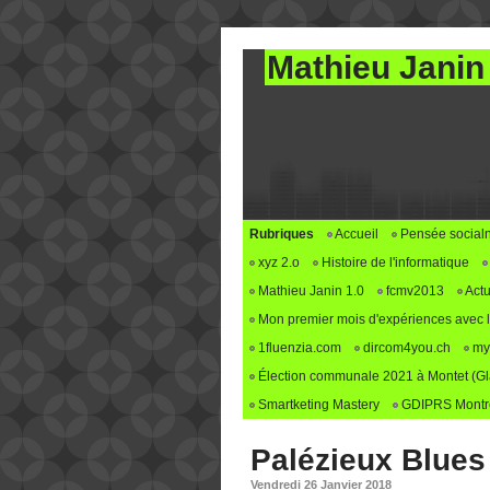
Mathieu Janin
Rubriques
Accueil
Pensée social
xyz 2.o
Histoire de l'informatique
Mathieu Janin 1.0
fcmv2013
Actu
Mon premier mois d'expériences avec le 
1fluenzia.com
dircom4you.ch
my
Élection communale 2021 à Montet (G
Smartketing Mastery
GDIPRS Montre
Palézieux Blues 
Vendredi 26 Janvier 2018