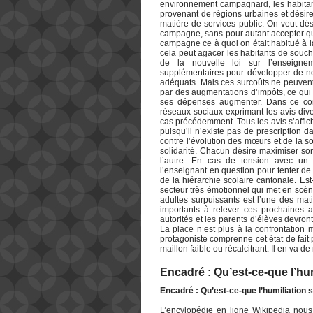
environnement campagnard, les habitan
provenant de régions urbaines et désire
matière de services public. On veut dés
campagne, sans pour autant accepter que
campagne ce à quoi on était habitué à la 
cela peut agacer les habitants de souch
de la nouvelle loi sur l’enseigne
supplémentaires pour développer de nou
adéquats. Mais ces surcoûts ne peuven
par des augmentations d’impôts, ce qui f
ses dépenses augmenter. Dans ce cont
réseaux sociaux exprimant les avis diver
cas précédemment. Tous les avis s’affi
puisqu’il n’existe pas de prescription 
contre l’évolution des mœurs et de la 
solidarité. Chacun désire maximiser son
l’autre. En cas de tension avec un p
l’enseignant en question pour tenter de
de la hiérarchie scolaire cantonale. Es
secteur très émotionnel qui met en scèn
adultes surpuissants est l’une des mat
importants à relever ces prochaines 
autorités et les parents d’élèves devro
La place n’est plus à la confrontation 
protagoniste comprenne cet état de fait
maillon faible ou récalcitrant. Il en va 
Encadré : Qu’est-ce-que l’hum
Encadré : Qu’est-ce-que l’humiliation s
L’encylopédie en ligne Wikipedia nou