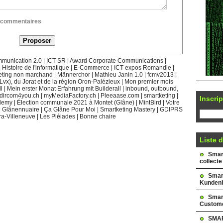
ux commentaires
munication 2.0
|
ICT-SR
|
Award Corporate Communications
|
|
Histoire de l'informatique
|
E-Commerce
|
ICT expos Romandie
|
eting non marchand
|
Männerchor
|
Mathieu Janin 1.0
|
fcmv2013
|
(Lvx), du Jorat et de la région Oron-Palézieux
|
Mon premier mois
l
|
Mein erster Monat Erfahrung mit Builderall
|
inbound, outbound,
dircom4you.ch
|
myMediaFactory.ch
|
Pleeaase.com
|
smartketing
|
Inscrip
demy
|
Élection communale 2021 à Montet (Glâne)
|
MintBird
|
Votre
|
Glânennuaire
|
Ça Glâne Pour Moi
|
Smartketing Mastery
|
GDIPRS
ra-Villeneuve
|
Les Pléiades
|
Bonne chaire
Liste d
Smark
collecte
Smar
Kundenb
Smar
Custome
SMAR