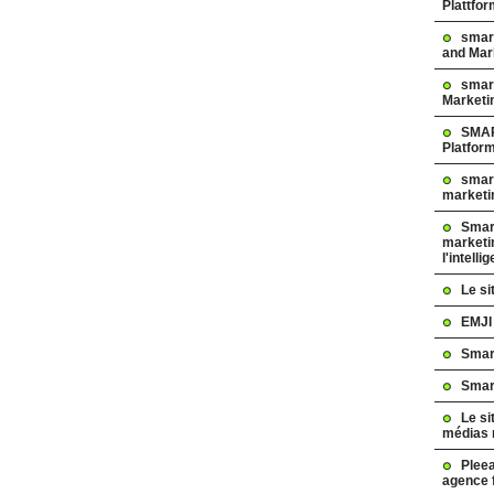
Plattfo
smar
and Mar
smart
Marketi
SMAR
Platfor
smart
marketi
Smart
marketi
l'intelli
Le s
EMJI
Smar
Smar
Le si
médias 
Pleea
agence 