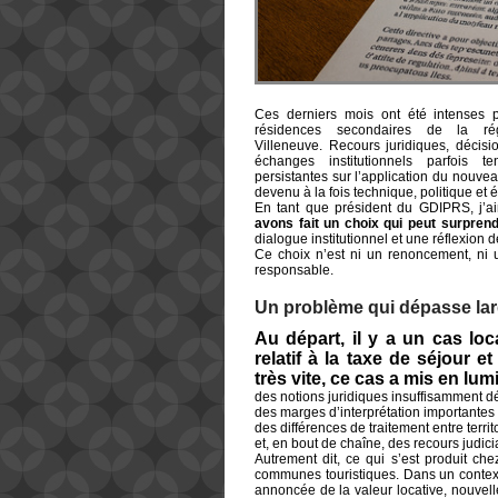
Ces derniers mois ont été intenses p
résidences secondaires de la rég
Villeneuve. Recours juridiques, décisi
échanges institutionnels parfois t
persistantes sur l’application du nouve
devenu à la fois technique, politique et 
En tant que président du GDIPRS, j’ai
avons fait un choix qui peut surpren
dialogue institutionnel et une réflexion d
Ce choix n’est ni un renoncement, ni u
responsable.
Un problème qui dépasse lar
Au départ, il y a un cas loc
relatif à la taxe de séjour 
très vite, ce cas a mis en lu
des notions juridiques insuffisamment dé
des marges d’interprétation importante
des différences de traitement entre territo
et, en bout de chaîne, des recours judici
Autrement dit, ce qui s’est produit ch
communes touristiques. Dans un contexte
annoncée de la valeur locative, nouvelle