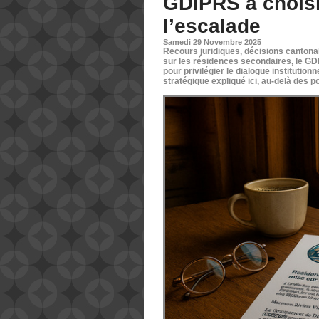
GDIPRS a choisi
l’escalade
Samedi 29 Novembre 2025
Recours juridiques, décisions cantona
sur les résidences secondaires, le GDI
pour privilégier le dialogue institution
stratégique expliqué ici, au-delà des p