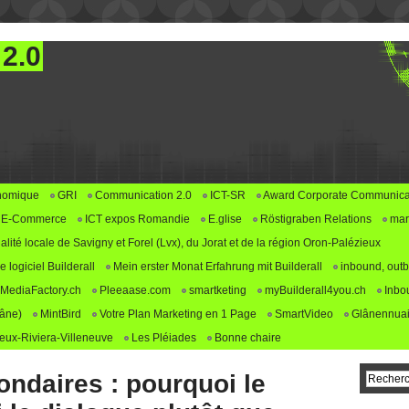
 2.0
nomique
GRI
Communication 2.0
ICT-SR
Award Corporate Communica
E-Commerce
ICT expos Romandie
E.glise
Röstigraben Relations
mar
alité locale de Savigny et Forel (Lvx), du Jorat et de la région Oron-Palézieux
logiciel Builderall
Mein erster Monat Erfahrung mit Builderall
inbound, outb
MediaFactory.ch
Pleeaase.com
smartketing
myBuilderall4you.ch
Inbo
lâne)
MintBird
Votre Plan Marketing en 1 Page
SmartVideo
Glânennuai
ux-Riviera-Villeneuve
Les Pléiades
Bonne chaire
ndaires : pourquoi le