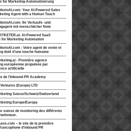
rm für Marketing-Automatisierung
tketoAI.com: Your AI-Powered Sales
keting Agent with a Human Touch
ketoAI.com: Ihr Verkaufs- und
ngagent mit menschlicher Note
TKETER.ai: AI-Powered SaaS
m for Marketing Automation
ketoAI.com : Votre agent de vente et
ng doté d'une touche humaine
keting.ai - Première agence
ng européenne propulsée par
gence artificielle
ite de l'Inbound PR Academy
 Ventures (Europe) LTD
tketing Suisse/Schweiz/Switzerland
tketing Europe/Europa
te suisse de monitoring des différents
nationaux.
ase.com – le site de la première
francophone d'inbound PR