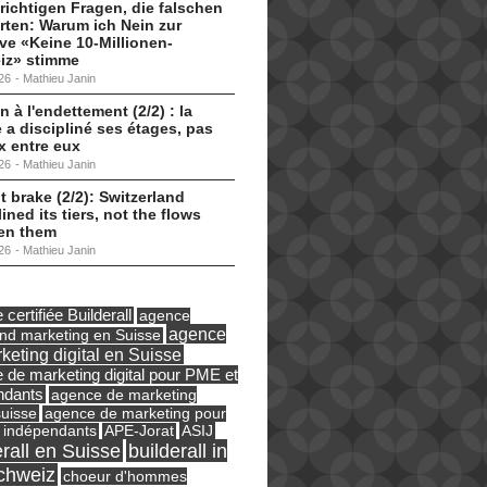
 richtigen Fragen, die falschen
ten: Warum ich Nein zur
tive «Keine 10-Millionen-
iz» stimme
26
-
Mathieu Janin
n à l'endettement (2/2) : la
 a discipliné ses étages, pas
ux entre eux
26
-
Mathieu Janin
t brake (2/2): Switzerland
lined its tiers, not the flows
en them
26
-
Mathieu Janin
certifiée Builderall
agence
agence
und marketing en Suisse
keting digital en Suisse
 de marketing digital pour PME et
ndants
agence de marketing
suisse
agence de marketing pour
ASIJ
 indépendants
APE-Jorat
erall en Suisse
builderall in
chweiz
choeur d'hommes