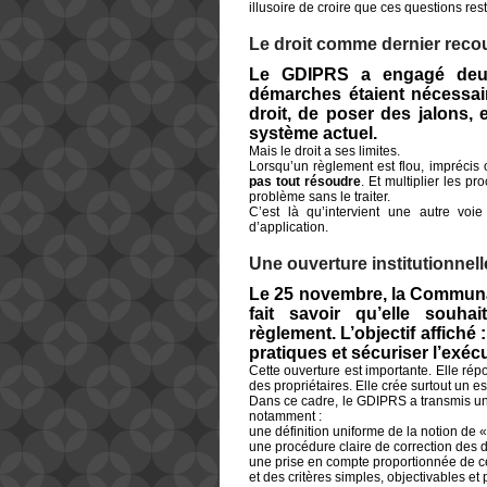
illusoire de croire que ces questions res
Le droit comme dernier rec
Le GDIPRS a engagé deux 
démarches étaient nécessair
droit, de poser des jalons, 
système actuel.
Mais le droit a ses limites.
Lorsqu’un règlement est flou, imprécis 
pas tout résoudre
. Et multiplier les p
problème sans le traiter.
C’est là qu’intervient une autre voie 
d’application.
Une ouverture institutionnelle
Le 25 novembre, la Communau
fait savoir qu’elle souha
règlement. L’objectif affiché 
pratiques et sécuriser l’exéc
Cette ouverture est importante. Elle r
des propriétaires. Elle crée surtout un es
Dans ce cadre, le GDIPRS a transmis un
notamment :
une définition uniforme de la notion de «
une procédure claire de correction des
une prise en compte proportionnée de cer
et des critères simples, objectivables et 