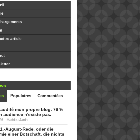
il
ie
chargements
m
ttre article
s
act
etter
ews
es
Populaires
Commentées
i audité mon propre blog. 76 %
 audience n'existe pas.
26
-
Mathieu Janin
 1.-August-Rede, oder die
ie einer Botschaft, die nichts