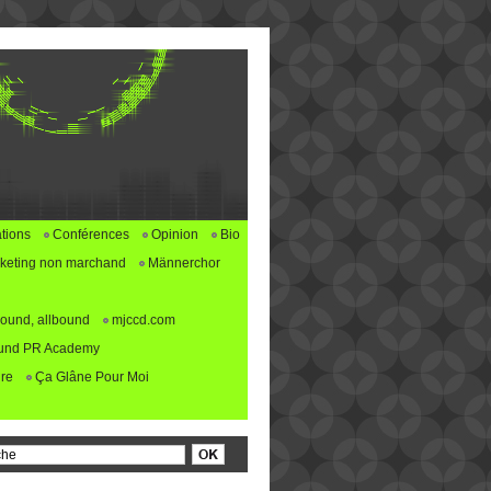
tions
Conférences
Opinion
Bio
keting non marchand
Männerchor
ound, allbound
mjccd.com
und PR Academy
re
Ça Glâne Pour Moi