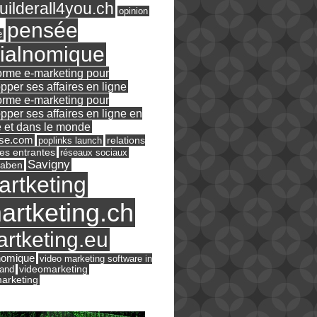
ilderall4you.ch
opinion
pensée
e
ialnomique
orme e-marketing pour
pper ses affaires en ligne
orme e-marketing pour
pper ses affaires en ligne en
 et dans le monde
ase.com
relations
poplinks launch
es entrantes
réseaux sociaux
Savigny
raben
artketing
artketing.ch
rtketing.eu
nomique
video marketing software in
land
videomarketing
arketing