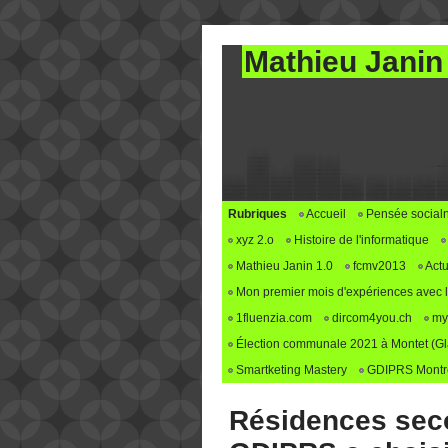
Mathieu Janin
Rubriques
Accueil
Pensée social
xyz 2.o
Histoire de l'informatique
Mathieu Janin 1.0
fcmv2013
Actu
Mon premier mois d'expériences avec le 
1fluenzia.com
dircom4you.ch
my
Élection communale 2021 à Montet (G
Smartketing Mastery
GDIPRS Montre
Résidences seco