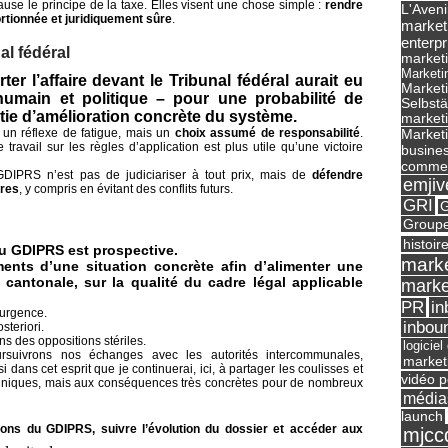
use le principe de la taxe. Elles visent une chose simple :
rendre
L'Aveni
rtionnée et juridiquement sûre
.
market
enterpr
l fédéral
marketi
Marketi
er l’affaire devant le Tribunal fédéral aurait eu
Market
humain et politique – pour une probabilité de
Selbst
ntie d’amélioration concrète du système.
marketi
un réflexe de fatigue, mais un
choix assumé de responsabilité
.
Marketi
travail sur les règles d’application est plus utile qu’une victoire
busines
commer
DIPRS n’est pas de judiciariser à tout prix, mais de
défendre
emjiv
bres
, y compris en évitant des conflits futurs.
GRI
G
Groupe
histoir
du GDIPRS est prospective.
marke
ments d’une situation concrète afin d’alimenter une
le cantonale, sur la qualité du cadre légal applicable
marke
in
PR
’urgence.
inbou
steriori.
s des oppositions stériles.
logicie
rsuivrons nos échanges avec les autorités intercommunales,
market
dans cet esprit que je continuerai, ici, à partager les coulisses et
vidéo p
chniques, mais aux conséquences très concrètes pour de nombreux
média
launch
ions du GDIPRS, suivre l’évolution du dossier et accéder aux
mjcc