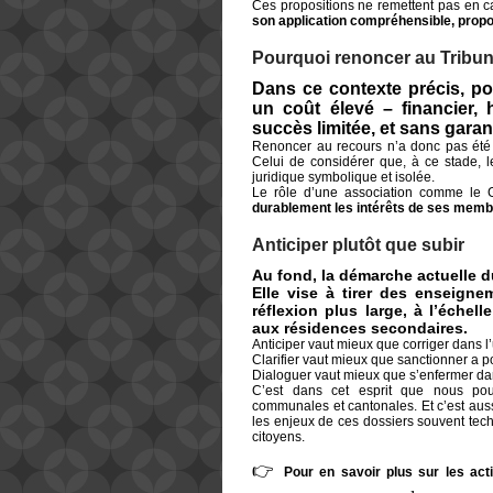
Ces propositions ne remettent pas en ca
son application compréhensible, propo
Pourquoi renoncer au Tribuna
Dans ce contexte précis, port
un coût élevé – financier, 
succès limitée, et sans gara
Renoncer au recours n’a donc pas été 
Celui de considérer que, à ce stade, le 
juridique symbolique et isolée.
Le rôle d’une association comme le G
durablement les intérêts de ses mem
Anticiper plutôt que subir
Au fond, la démarche actuelle 
Elle vise à tirer des enseigne
réflexion plus large, à l’échel
aux résidences secondaires.
Anticiper vaut mieux que corriger dans l
Clarifier vaut mieux que sanctionner a po
Dialoguer vaut mieux que s’enfermer dan
C’est dans cet esprit que nous pou
communales et cantonales. Et c’est aussi 
les enjeux de ces dossiers souvent te
citoyens.
👉
Pour en savoir plus sur les act