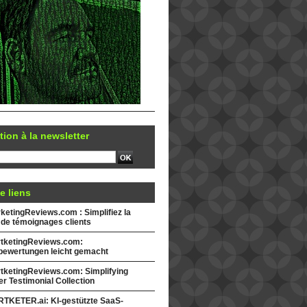
tion à la newsletter
e liens
etingReviews.com : Simplifiez la
 de témoignages clients
tketingReviews.com:
ewertungen leicht gemacht
tketingReviews.com: Simplifying
r Testimonial Collection
TKETER.ai: KI-gestützte SaaS-