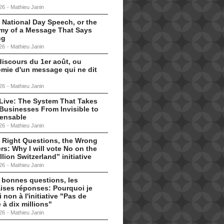
26
-
Mathieu Janin
 National Day Speech, or the
my of a Message That Says
ng
26
-
Mathieu Janin
discours du 1er août, ou
omie d'un message qui ne dit
26
-
Mathieu Janin
s Live: The System That Takes
Businesses From Invisible to
pensable
26
-
Mathieu Janin
 Right Questions, the Wrong
s: Why I will vote No on the
llion Switzerland” initiative
26
-
Mathieu Janin
 bonnes questions, les
ises réponses: Pourquoi je
i non à l'initiative "Pas de
 à dix millions"
26
-
Mathieu Janin