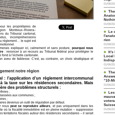
01/08/20
The
Anato
Nothi
01/08/20
our les propriétaires de
ion Montreux–Riviera–
Le 
ons du Tribunal cantonal,
l'anat
endus, incompréhensions
rien
au règlement… le sujet est
01/08/20
émotionnel.
merais expliquer ici, calmement et sans posture,
pourquoi nous
It'
dre
: renoncer à un recours au Tribunal fédéral pour privilégier le
e fond à l’échelle cantonale.
Local 
n aveu de faiblesse. C’est, au contraire, un choix stratégique et
Indis
01/06/20
gement notre région
The
Answer
al : l’application d’un règlement intercommunal
“10-Mi
et à la taxe sur les résidences secondaires. Mais
01/06/20
mière des
problèmes structurels
:
finies ;
Les
s laissées aux communes ;
mauva
ires ;
votera
aires devenus un outil de régulation par défaut.
Suisse
ez nous
peut se reproduire ailleurs
, et pas uniquement dans les
01/06/20
 où la fiscalité immobilière est en pleine mutation – suppression
s tentations fiscales autour des résidences secondaires – il serait