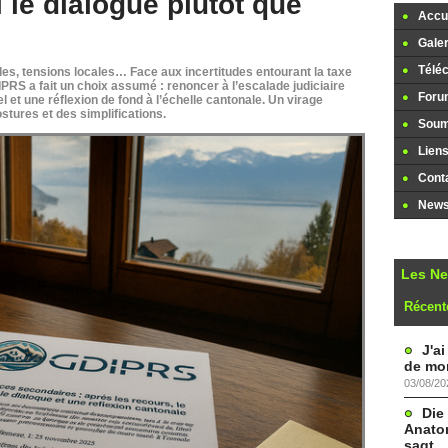
 le dialogue plutôt que
Accue
Galer
Télé
les, tensions locales… Face aux incertitudes entourant la taxe
PRS a fait un choix assumé : renoncer à l’escalade judiciaire
Foru
nel et une réflexion de fond à l’échelle cantonale. Un virage
ostures et des simplifications.
Soume
Lien
Cont
Newsl
Les N
Récent
J'a
de mon
03/08/20
Die
Anatom
sagt