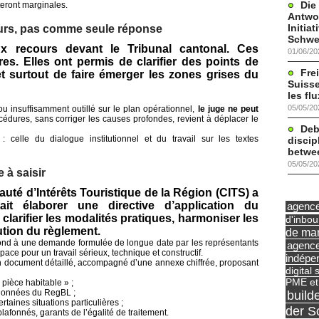
Die
teront marginales.
Antwor
Initia
ours, pas comme seule réponse
Schwe
recours devant le Tribunal cantonal. Ces
01/06/20
es. Elles ont permis de clarifier des points de
Frei
et surtout de faire émerger les zones grises du
Suisse
les fl
05/05/20
ou insuffisamment outillé sur le plan opérationnel,
le juge ne peut
rocédures, sans corriger les causes profondes, revient à déplacer le
Deb
: celle du dialogue institutionnel et du travail sur les textes
discip
betwe
05/05/20
 à saisir
té d’Intérêts Touristique de la Région (CITS) a
itait élaborer une
directive d’application
du
agence 
: clarifier les modalités pratiques, harmoniser les
d'inbo
ution du règlement.
de mar
épond à une demande formulée de longue date par les représentants
agence
pace pour un travail sérieux, technique et constructif.
indépe
 document détaillé, accompagné d’une annexe chiffrée, proposant
digital 
PME et
 pièce habitable » ;
build
 données du RegBL ;
taines situations particulières ;
der S
plafonnés, garants de l’égalité de traitement.