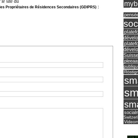
 le site du
mybu
:
des Propriétaires de Résidences Secondaires (GDIPRS)
pensé
soc
platef
dévelo
platef
dévelo
Suisse
pleea
publiqu
Röstig
sm
sm
sma
social
Switzer
Videom