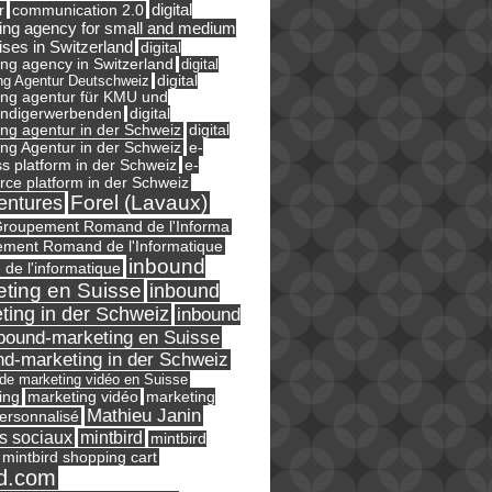
digital
r
communication 2.0
ing agency for small and medium
ises in Switzerland
digital
ng agency in Switzerland
digital
ng Agentur Deutschweiz
digital
ing agentur für KMU und
ändigerwerbenden
digital
ng agentur in der Schweiz
digital
e-
ng Agentur in der Schweiz
s platform in der Schweiz
e-
ce platform in der Schweiz
Forel (Lavaux)
entures
roupement Romand de l'Informa
ment Romand de l'Informatique
inbound
e de l'informatique
ting en Suisse
inbound
ting in der Schweiz
inbound
bound-marketing en Suisse
nd-marketing in der Schweiz
l de marketing vidéo en Suisse
ing
marketing
marketing vidéo
Mathieu Janin
ersonnalisé
s sociaux
mintbird
mintbird
mintbird shopping cart
d.com