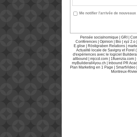
Me notifier l'arrivée de nouvea
Pensée socialnomique
|
GRI
|
Com
Conférences
|
Opinion
|
Bio
|
xyz 2.o
E.glise
|
Röstigraben Relations
|
mark
Actualité locale de Savigny et Forel 
d'expériences avec le logiciel Builderal
allbound
|
mjccd.com
|
1fluenzia.com
|
myBuilderall4you.ch
|
Inbound PR Aca
Plan Marketing en 1 Page
|
SmartVideo
Montreux-Rivie