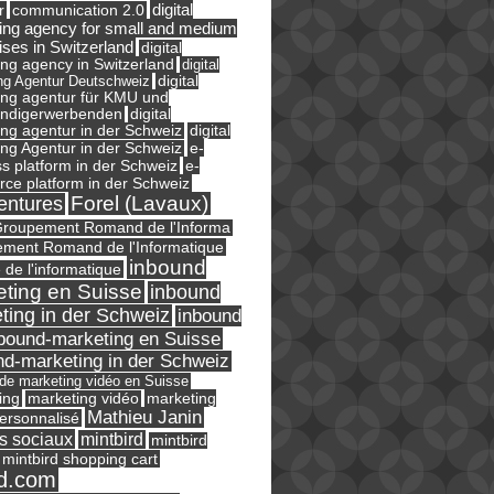
digital
r
communication 2.0
ing agency for small and medium
ises in Switzerland
digital
ng agency in Switzerland
digital
ng Agentur Deutschweiz
digital
ing agentur für KMU und
ändigerwerbenden
digital
ng agentur in der Schweiz
digital
e-
ng Agentur in der Schweiz
s platform in der Schweiz
e-
ce platform in der Schweiz
Forel (Lavaux)
entures
roupement Romand de l'Informa
ment Romand de l'Informatique
inbound
e de l'informatique
ting en Suisse
inbound
ting in der Schweiz
inbound
bound-marketing en Suisse
nd-marketing in der Schweiz
l de marketing vidéo en Suisse
ing
marketing
marketing vidéo
Mathieu Janin
ersonnalisé
s sociaux
mintbird
mintbird
mintbird shopping cart
d.com