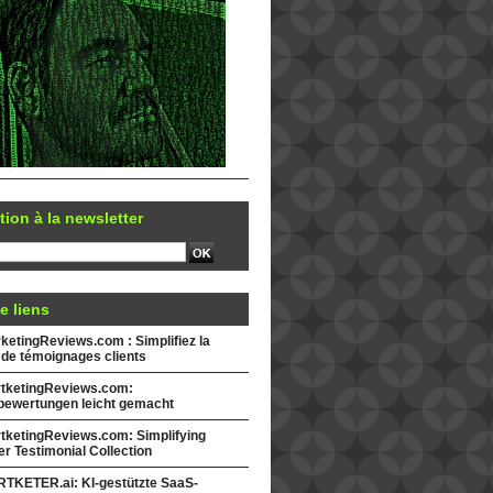
tion à la newsletter
e liens
etingReviews.com : Simplifiez la
 de témoignages clients
tketingReviews.com:
ewertungen leicht gemacht
tketingReviews.com: Simplifying
r Testimonial Collection
TKETER.ai: KI-gestützte SaaS-