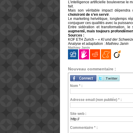
L’intelligence artificielle bouleverse le
fait.
Mais son véritable impact dépendra
choisiront de s’en servir
.
Le marketing helvétique, longtemps rép
conjuguer ces qualités avec la puissance
Entre sidération et transformation, l
augmenté, mais toujours profondémen
Sources :
KOF ETH Zurich –
« KI und der Schweize
Analyse et adaptation :
Mathieu Janin
Mathieu Janin
Nouveau commentaire :
Nom * :
Adresse email (non publiée) * :
Site web :
Commentaire * :