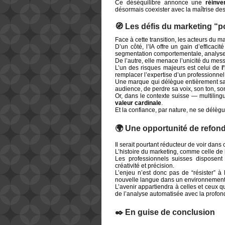
Ce déséquilibre annonce une
réinve
désormais coexister avec la maîtrise de
🧭 Les défis du marketing “
Face à cette transition, les acteurs du ma
D’un côté, l’IA offre un gain d’efficaci
segmentation comportementale, analyse 
De l’autre, elle menace l’unicité du me
L’un des risques majeurs est celui de
l
remplacer l’expertise d’un professionnel,
Une marque qui délègue entièrement sa 
audience, de perdre sa voix, son ton, s
Or, dans le contexte suisse — multilingu
valeur cardinale
.
Et la confiance, par nature, ne se délèg
🌍 Une opportunité de refon
Il serait pourtant réducteur de voir dan
L’histoire du marketing, comme celle de l
Les professionnels suisses disposent d
créativité et précision.
L’enjeu n’est donc pas de “résister” à 
nouvelle langue dans un environnement 
L’avenir appartiendra à celles et ceux q
de l’analyse automatisée avec la profond
✒️ En guise de conclusion