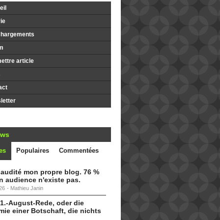
il
ie
chargements
m
ttre article
s
act
etter
ews
es
Populaires
Commentées
i audité mon propre blog. 76 %
 audience n'existe pas.
26
-
Mathieu Janin
 1.-August-Rede, oder die
ie einer Botschaft, die nichts