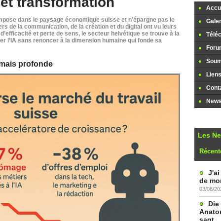
 et transformation
Accue
 s’impose dans le paysage économique suisse et n’épargne pas le
Galer
s de la communication, de la création et du digital ont vu leurs
efficacité et perte de sens, le secteur helvétique se trouve à la
Télé
r l’IA sans renoncer à la dimension humaine qui fonde sa
Foru
Soume
 mais profonde
Lien
Cont
Newsl
Les N
Récent
J'a
de mon
03/08/20
Die
Anatom
sagt