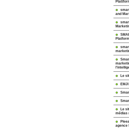
Plattfo
smar
and Mar
smart
Marketi
SMAR
Platfor
smart
marketi
Smart
marketi
l'intelli
Le s
EMJI
Smar
Smar
Le si
médias 
Pleea
agence 