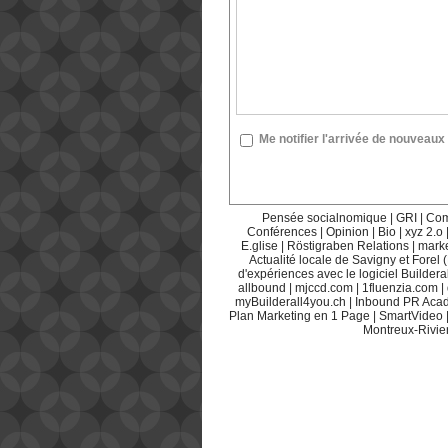
Me notifier l'arrivée de nouvea
Pensée socialnomique
|
GRI
|
Com
Conférences
|
Opinion
|
Bio
|
xyz 2.o
E.glise
|
Röstigraben Relations
|
mark
Actualité locale de Savigny et Forel 
d'expériences avec le logiciel Builderal
allbound
|
mjccd.com
|
1fluenzia.com
|
myBuilderall4you.ch
|
Inbound PR Aca
Plan Marketing en 1 Page
|
SmartVideo
Montreux-Rivie