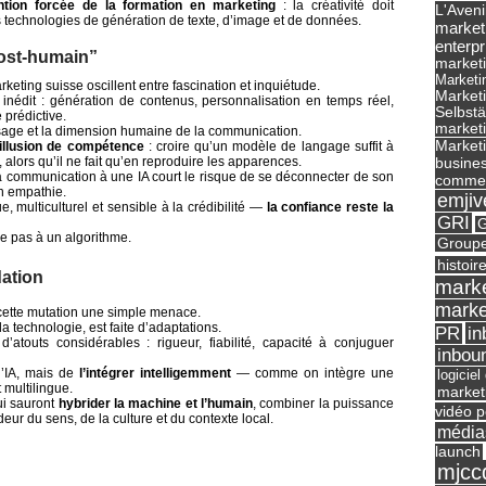
ntion forcée de la formation en marketing
: la créativité doit
L'Aveni
s technologies de génération de texte, d’image et de données.
market
enterpr
post-humain”
marketi
Marketi
rketing suisse oscillent entre fascination et inquiétude.
Market
té inédit : génération de contenus, personnalisation en temps réel,
Selbst
prédictive.
marketi
ssage et la dimension humaine de la communication.
Marketi
’illusion de compétence
: croire qu’un modèle de langage suffit à
busines
 alors qu’il ne fait qu’en reproduire les apparences.
communication à une IA court le risque de se déconnecter de son
commer
on empathie.
emjiv
e, multiculturel et sensible à la crédibilité —
la confiance reste la
GRI
G
ue pas à un algorithme.
Groupe
histoir
dation
marke
marke
s cette mutation une simple menace.
a technologie, est faite d’adaptations.
in
PR
’atouts considérables : rigueur, fiabilité, capacité à conjuguer
inbou
l’IA, mais de
l’intégrer intelligemment
— comme on intègre une
logicie
multilingue.
market
ui sauront
hybrider la machine et l’humain
, combiner la puissance
vidéo p
eur du sens, de la culture et du contexte local.
média
launch
mjcc