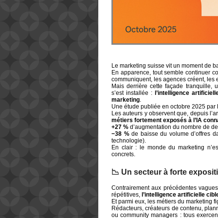
Le marketing suisse vit un moment de b
En apparence, tout semble continuer c
communiquent, les agences créent, les e
Mais derrière cette façade tranquille, 
s’est installée :
l’intelligence artificie
marketing
.
Une étude publiée en octobre 2025 par 
Les auteurs y observent que, depuis l’
métiers fortement exposés à l’IA conna
+27 %
d’augmentation du nombre de de
−38 %
de baisse du volume d’offres da
technologie).
En clair : le monde du marketing n’est
concrets.
📉 Un secteur à forte exposit
Contrairement aux précédentes vagues d
répétitives,
l’intelligence artificielle c
Et parmi eux, les métiers du marketing f
Rédacteurs, créateurs de contenu, plan
ou community managers : tous exercent 