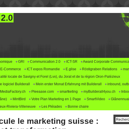
 2.0
nomique
GRI
Communication 2.0
ICT-SR
Award Corporate Communica
E-Commerce
ICT expos Romandie
E.glise
Röstigraben Relations
mar
alité locale de Savigny et Forel (Lvx), du Jorat et de la région Oron-Palézieux
logiciel Builderall
Mein erster Monat Erfahrung mit Builderall
inbound, outb
MediaFactory.ch
Pleeaase.com
smartketing
myBuilderall4you.ch
Inbo
lâne)
MintBird
Votre Plan Marketing en 1 Page
SmartVideo
Glânennuai
ux-Riviera-Villeneuve
Les Pléiades
Bonne chaire
ule le marketing suisse :