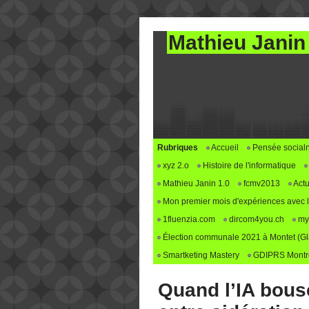
Mathieu Janin
Rubriques
Accueil
Pensée social
xyz 2.o
Histoire de l'informatique
Mathieu Janin 1.0
fcmv2013
Actu
Mon premier mois d'expériences avec le 
1fluenzia.com
dircom4you.ch
my
Élection communale 2021 à Montet (G
Smartketing Mastery
GDIPRS Montre
Quand l’IA bousc