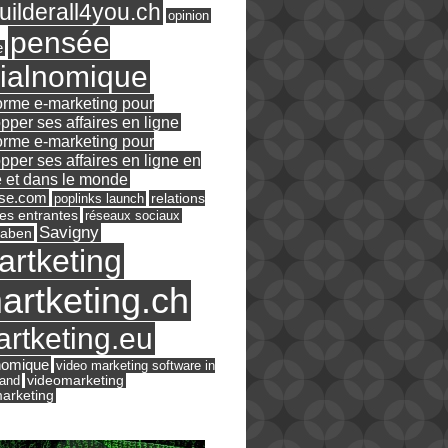
ilderall4you.ch
opinion
pensée
e
ialnomique
orme e-marketing pour
pper ses affaires en ligne
orme e-marketing pour
pper ses affaires en ligne en
 et dans le monde
ase.com
relations
poplinks launch
es entrantes
réseaux sociaux
Savigny
raben
artketing
artketing.ch
rtketing.eu
nomique
video marketing software in
land
videomarketing
arketing