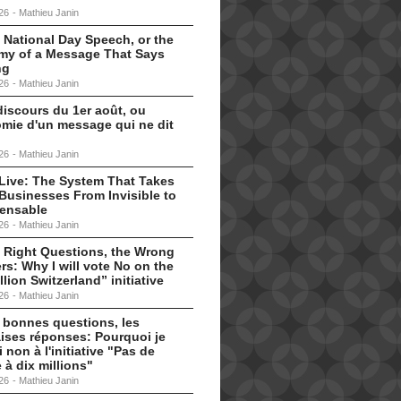
26
-
Mathieu Janin
 National Day Speech, or the
my of a Message That Says
ng
26
-
Mathieu Janin
discours du 1er août, ou
omie d'un message qui ne dit
26
-
Mathieu Janin
s Live: The System That Takes
Businesses From Invisible to
pensable
26
-
Mathieu Janin
 Right Questions, the Wrong
s: Why I will vote No on the
llion Switzerland” initiative
26
-
Mathieu Janin
 bonnes questions, les
ises réponses: Pourquoi je
i non à l'initiative "Pas de
 à dix millions"
26
-
Mathieu Janin