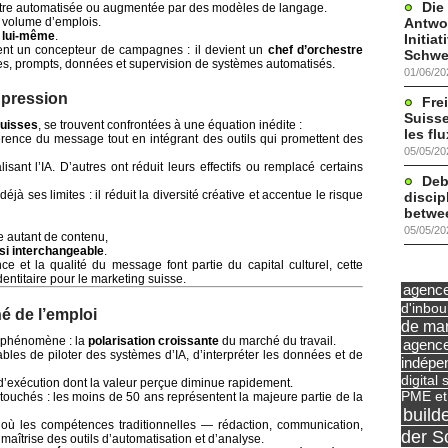
Die
être automatisée ou augmentée par des modèles de langage.
Antwor
 volume d’emplois.
l lui-même
.
Initia
ent un concepteur de campagnes : il devient un
chef d’orchestre
Schwe
mes, prompts, données et supervision de systèmes automatisés.
01/06/20
 pression
Frei
Suisse
uisses
, se trouvent confrontées à une équation inédite :
les fl
érence du message tout en intégrant des outils qui promettent des
05/05/20
sant l’IA. D’autres ont réduit leurs effectifs ou remplacé certains
Deb
éjà ses limites : il réduit la diversité créative et accentue le risque
discip
betwe
05/05/20
re autant de contenu,
si interchangeable
.
e et la qualité du message font partie du capital culturel, cette
ntitaire pour le marketing suisse.
agence 
d'inbo
é de l’emploi
de mar
e phénomène : la
polarisation croissante
du marché du travail.
agence
pables de piloter des systèmes d’IA, d’interpréter les données et de
indépe
digital 
 d’exécution dont la valeur perçue diminue rapidement.
PME et
 touchés : les moins de 50 ans représentent la majeure partie de la
build
 où les compétences traditionnelles — rédaction, communication,
der S
aîtrise des outils d’automatisation et d’analyse.