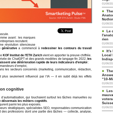
01/08/20
The
Anato
Nothi
01/08/20
Le 
ascule.
l'anat
omme avant : les marques
rien
ntreprises recrutent.
01/08/20
une révolution silencieuse
lle générative
a commencé à
redessiner les contours du travail
It'
Local 
le
KOF Institut de l’ETH Zurich
vient en apporter la preuve chiffrée.
Indis
arrivée de ChatGPT et des grands modèles de langage fin 2022,
les
issent une détérioration rapide de leurs indicateurs d’emploi
:
01/06/20
mandeurs d’emploi,
ns les secteurs concernés (marketing, communication, rédaction,
The
Answer
 plus seulement influencé par l’IA — il en subit déjà les effets
“10-Mi
01/06/20
ion cognitive
Les
mauva
’automatisation, qui touchaient surtout les tâches manuelles ou
votera
ible désormais les métiers cognitifs
.
Suisse
igurent parmi les plus exposés.
01/06/20
neurs stratégiques, spécialistes SEO, responsables communication
des professions dont une partie des tâches — collecte, analyse,