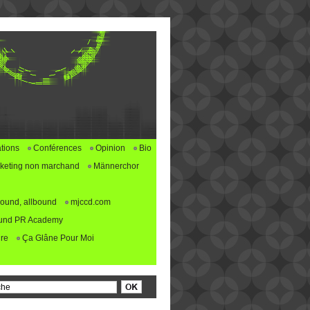
tions
Conférences
Opinion
Bio
keting non marchand
Männerchor
ound, allbound
mjccd.com
und PR Academy
re
Ça Glâne Pour Moi