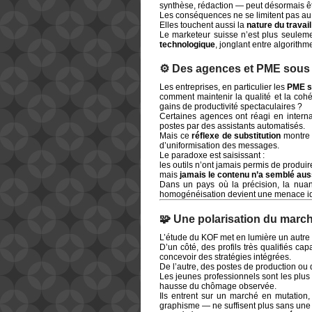
synthèse, rédaction — peut désormais 
Les conséquences ne se limitent pas au
Elles touchent aussi la
nature du travai
Le marketeur suisse n’est plus seulem
technologique
, jonglant entre algorith
⚙️ Des agences et PME sous
Les entreprises, en particulier les
PME s
comment maintenir la qualité et la coh
gains de productivité spectaculaires ?
Certaines agences ont réagi en internali
postes par des assistants automatisés.
Mais ce
réflexe de substitution
montre d
d’uniformisation des messages.
Le paradoxe est saisissant :
les outils n’ont jamais permis de produi
mais
jamais le contenu n’a semblé aus
Dans un pays où la précision, la nuanc
homogénéisation devient une menace ide
🧩 Une polarisation du march
L’étude du KOF met en lumière un autr
D’un côté, des profils très qualifiés ca
concevoir des stratégies intégrées.
De l’autre, des postes de production ou
Les jeunes professionnels sont les plus
hausse du chômage observée.
Ils entrent sur un marché en mutation,
graphisme — ne suffisent plus sans une m