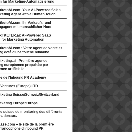
rm für Marketing-Automatisierung
tketoAI.com: Your AI-Powered Sales
keting Agent with a Human Touch
ketoAI.com: Ihr Verkaufs- und
ngagent mit menschlicher Note
TKETER.ai: AI-Powered SaaS
m for Marketing Automation
ketoAI.com : Votre agent de vente et
ng doté d'une touche humaine
keting.ai - Première agence
ng européenne propulsée par
gence artificielle
ite de l'Inbound PR Academy
 Ventures (Europe) LTD
tketing Suisse/Schweiz/Switzerland
tketing Europe/Europa
te suisse de monitoring des différents
nationaux.
ase.com – le site de la première
francophone d'inbound PR