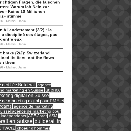
 richtigen Fragen, die falschen
ten: Warum ich Nein zur
tive «Keine 10-Millionen-
iz» stimme
26
-
Mathieu Janin
n à l'endettement (2/2) : la
 a discipliné ses étages, pas
ux entre eux
26
-
Mathieu Janin
t brake (2/2): Switzerland
lined its tiers, not the flows
en them
26
-
Mathieu Janin
certifiée Builderall
agence
agence
und marketing en Suisse
keting digital en Suisse
 de marketing digital pour PME et
ndants
agence de marketing
suisse
agence de marketing pour
ASIJ
 indépendants
APE-Jorat
erall en Suisse
builderall in
chweiz
choeur d'hommes