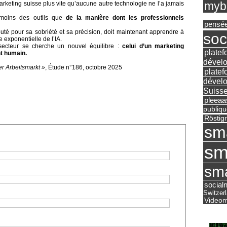
mybu
 marketing suisse plus vite qu’aucune autre technologie ne l’a jamais
 moins des outils que
de la manière dont les professionnels
pensé
uté pour sa sobriété et sa précision, doit maintenant apprendre à
soc
 exponentielle de l’IA.
e secteur se cherche un nouvel équilibre :
celui d’un marketing
platef
t humain.
dévelo
r Arbeitsmarkt »
, Étude n°186, octobre 2025
platef
dévelo
Suisse
pleea
publiqu
Röstig
sm
sm
sma
social
Switzer
Videom