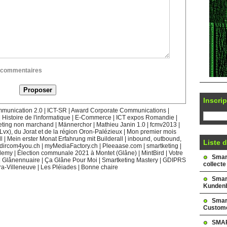
ux commentaires
Inscrip
munication 2.0
|
ICT-SR
|
Award Corporate Communications
|
|
Histoire de l'informatique
|
E-Commerce
|
ICT expos Romandie
|
eting non marchand
|
Männerchor
|
Mathieu Janin 1.0
|
fcmv2013
|
(Lvx), du Jorat et de la région Oron-Palézieux
|
Mon premier mois
l
|
Mein erster Monat Erfahrung mit Builderall
|
inbound, outbound,
Liste d
dircom4you.ch
|
myMediaFactory.ch
|
Pleeaase.com
|
smartketing
|
demy
|
Élection communale 2021 à Montet (Glâne)
|
MintBird
|
Votre
Smark
|
Glânennuaire
|
Ça Glâne Pour Moi
|
Smartketing Mastery
|
GDIPRS
collecte
ra-Villeneuve
|
Les Pléiades
|
Bonne chaire
Smar
Kundenb
Smar
Custome
SMAR