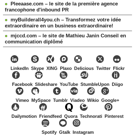
Pleeaase.com – le site de la première agence
francophone d'inbound PR
myBuilderall4you.ch – Transformez votre idée
extraordinaire en un business extraordinaire!
mjccd.com – le site de Mathieu Janin Conseil en
communication diplômé
LinkedIn
Skype
XING
Plaxo
Delicious
Twitter
Flickr
Facebook
Slideshare
YouTube
StumbleUpon
Diigo
Vimeo
MySpace
Tumblr
Viadeo
Wikio
Google+
Dailymotion
Friendfeed
Quora
Technorati
Pinterest
Spotify
Gtalk
Instagram