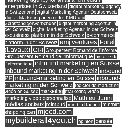
enterprises in Switzerland
digital marketing agency
in Switzerland
digital Marketing Agentur Deutschweiz
digital Marketing agentur für KMU und
Selbständigerwerbenden
digital marketing agentur in
digital Marketing Agentur in der Schweiz
der Schweiz
e-business platform in der Schweiz
e-commerce
Forel
emjiventures
platform in der Schweiz
(Lavaux)
GRI
Groupement Romand de l'Informa
Groupement Romand de l'Informatique
histoire de
inbound marketing en Suisse
l'informatique
inbound marketing in der Schweiz
inbound
PR
inbound-marketing en Suisse
inbound-
marketing in der Schweiz
logiciel de marketing
marketing
vidéo en Suisse
marketing vidéo
Mathieu Janin
marketing vidéo personnalisé
médias sociaux
mintbird
mintbird launch
mintbird
mjccd.com
shopping cart
mybuilderall4you.ch
pensée
opinion