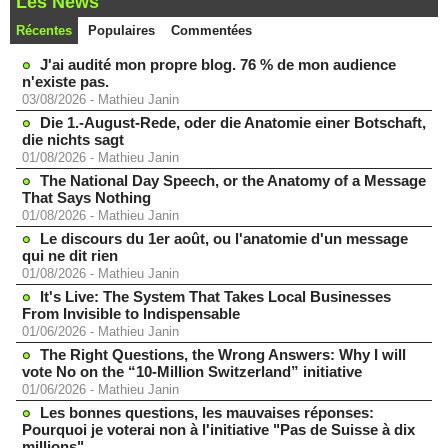
Les News
Récentes
Populaires
Commentées
J'ai audité mon propre blog. 76 % de mon audience
n'existe pas.
03/08/2026
-
Mathieu Janin
Die 1.-August-Rede, oder die Anatomie einer Botschaft,
die nichts sagt
01/08/2026
-
Mathieu Janin
The National Day Speech, or the Anatomy of a Message
That Says Nothing
01/08/2026
-
Mathieu Janin
Le discours du 1er août, ou l'anatomie d'un message
qui ne dit rien
01/08/2026
-
Mathieu Janin
It's Live: The System That Takes Local Businesses
From Invisible to Indispensable
01/06/2026
-
Mathieu Janin
The Right Questions, the Wrong Answers: Why I will
vote No on the “10-Million Switzerland” initiative
01/06/2026
-
Mathieu Janin
Les bonnes questions, les mauvaises réponses:
Pourquoi je voterai non à l'initiative "Pas de Suisse à dix
millions"