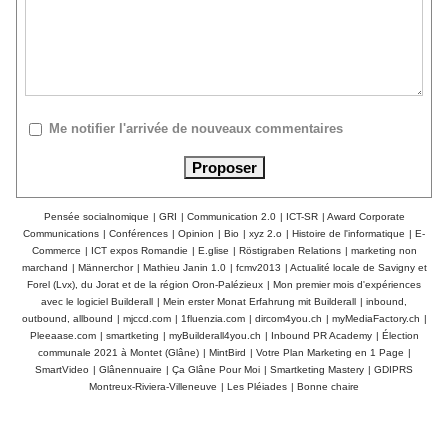
Me notifier l'arrivée de nouveaux commentaires
Pensée socialnomique
|
GRI
|
Communication 2.0
|
ICT-SR
|
Award Corporate
Communications
|
Conférences
|
Opinion
|
Bio
|
xyz 2.o
|
Histoire de l'informatique
|
E-
Commerce
|
ICT expos Romandie
|
E.glise
|
Röstigraben Relations
|
marketing non
marchand
|
Männerchor
|
Mathieu Janin 1.0
|
fcmv2013
|
Actualité locale de Savigny et
Forel (Lvx), du Jorat et de la région Oron-Palézieux
|
Mon premier mois d'expériences
avec le logiciel Builderall
|
Mein erster Monat Erfahrung mit Builderall
|
inbound,
outbound, allbound
|
mjccd.com
|
1fluenzia.com
|
dircom4you.ch
|
myMediaFactory.ch
|
Pleeaase.com
|
smartketing
|
myBuilderall4you.ch
|
Inbound PR Academy
|
Élection
communale 2021 à Montet (Glâne)
|
MintBird
|
Votre Plan Marketing en 1 Page
|
SmartVideo
|
Glânennuaire
|
Ça Glâne Pour Moi
|
Smartketing Mastery
|
GDIPRS
Montreux-Riviera-Villeneuve
|
Les Pléiades
|
Bonne chaire