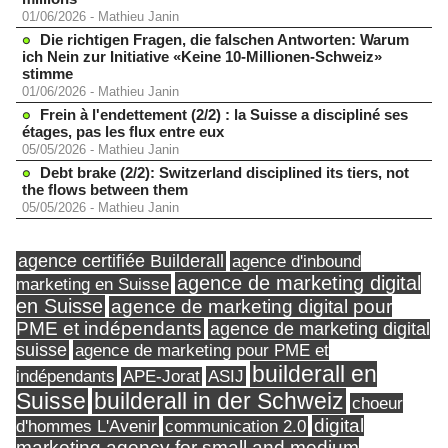
01/06/2026
-
Mathieu Janin
Die richtigen Fragen, die falschen Antworten: Warum
ich Nein zur Initiative «Keine 10-Millionen-Schweiz»
stimme
01/06/2026
-
Mathieu Janin
Frein à l'endettement (2/2) : la Suisse a discipliné ses
étages, pas les flux entre eux
05/05/2026
-
Mathieu Janin
Debt brake (2/2): Switzerland disciplined its tiers, not
the flows between them
05/05/2026
-
Mathieu Janin
agence certifiée Builderall
agence d'inbound
agence de marketing digital
marketing en Suisse
en Suisse
agence de marketing digital pour
PME et indépendants
agence de marketing digital
suisse
agence de marketing pour PME et
builderall en
indépendants
ASIJ
APE-Jorat
Suisse
builderall in der Schweiz
choeur
digital
d'hommes L'Avenir
communication 2.0
marketing agency for small and medium