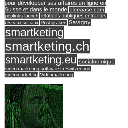
pour développer ses affaires en ligne en
Suisse et dans le monde
pleeaase.com
relations publiques entrantes
poplinks launch
Savigny
réseaux sociaux
Röstigraben
smartketing
smartketing.ch
smartketing.eu
socialnomique
video marketing software in Switzerland
videomarketing
Videomarketing