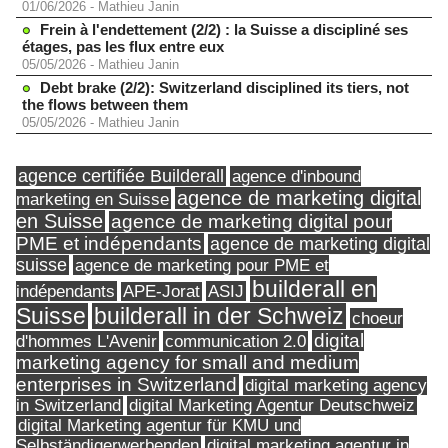
01/06/2026
-
Mathieu Janin
Frein à l'endettement (2/2) : la Suisse a discipliné ses
étages, pas les flux entre eux
05/05/2026
-
Mathieu Janin
Debt brake (2/2): Switzerland disciplined its tiers, not
the flows between them
05/05/2026
-
Mathieu Janin
agence certifiée Builderall
agence d'inbound
agence de marketing digital
marketing en Suisse
en Suisse
agence de marketing digital pour
PME et indépendants
agence de marketing digital
suisse
agence de marketing pour PME et
builderall en
indépendants
ASIJ
APE-Jorat
Suisse
builderall in der Schweiz
choeur
digital
d'hommes L'Avenir
communication 2.0
marketing agency for small and medium
enterprises in Switzerland
digital marketing agency
in Switzerland
digital Marketing Agentur Deutschweiz
digital Marketing agentur für KMU und
Selbständigerwerbenden
digital marketing agentur in