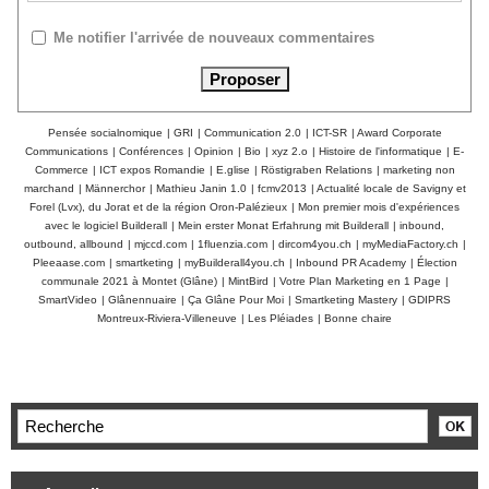
Me notifier l'arrivée de nouveaux commentaires
Pensée socialnomique
|
GRI
|
Communication 2.0
|
ICT-SR
|
Award Corporate
Communications
|
Conférences
|
Opinion
|
Bio
|
xyz 2.o
|
Histoire de l'informatique
|
E-
Commerce
|
ICT expos Romandie
|
E.glise
|
Röstigraben Relations
|
marketing non
marchand
|
Männerchor
|
Mathieu Janin 1.0
|
fcmv2013
|
Actualité locale de Savigny et
Forel (Lvx), du Jorat et de la région Oron-Palézieux
|
Mon premier mois d'expériences
avec le logiciel Builderall
|
Mein erster Monat Erfahrung mit Builderall
|
inbound,
outbound, allbound
|
mjccd.com
|
1fluenzia.com
|
dircom4you.ch
|
myMediaFactory.ch
|
Pleeaase.com
|
smartketing
|
myBuilderall4you.ch
|
Inbound PR Academy
|
Élection
communale 2021 à Montet (Glâne)
|
MintBird
|
Votre Plan Marketing en 1 Page
|
SmartVideo
|
Glânennuaire
|
Ça Glâne Pour Moi
|
Smartketing Mastery
|
GDIPRS
Montreux-Riviera-Villeneuve
|
Les Pléiades
|
Bonne chaire