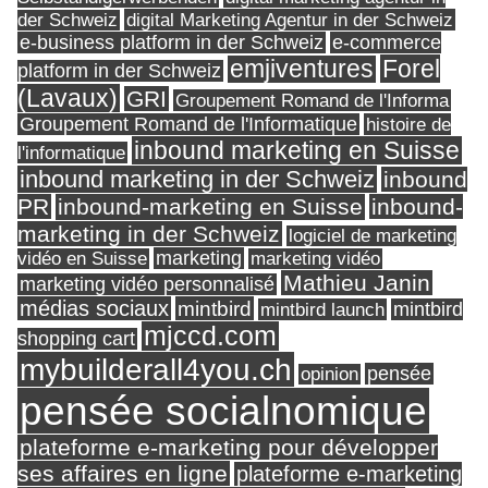
digital Marketing Agentur in der Schweiz
der Schweiz
e-business platform in der Schweiz
e-commerce
Forel
emjiventures
platform in der Schweiz
(Lavaux)
GRI
Groupement Romand de l'Informa
Groupement Romand de l'Informatique
histoire de
inbound marketing en Suisse
l'informatique
inbound marketing in der Schweiz
inbound
PR
inbound-marketing en Suisse
inbound-
marketing in der Schweiz
logiciel de marketing
marketing
vidéo en Suisse
marketing vidéo
Mathieu Janin
marketing vidéo personnalisé
médias sociaux
mintbird
mintbird launch
mintbird
mjccd.com
shopping cart
mybuilderall4you.ch
pensée
opinion
pensée socialnomique
plateforme e-marketing pour développer
ses affaires en ligne
plateforme e-marketing