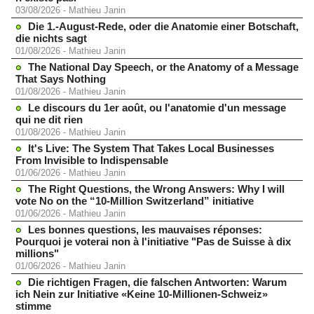
03/08/2026
-
Mathieu Janin
Die 1.-August-Rede, oder die Anatomie einer Botschaft,
die nichts sagt
01/08/2026
-
Mathieu Janin
The National Day Speech, or the Anatomy of a Message
That Says Nothing
01/08/2026
-
Mathieu Janin
Le discours du 1er août, ou l'anatomie d'un message
qui ne dit rien
01/08/2026
-
Mathieu Janin
It's Live: The System That Takes Local Businesses
From Invisible to Indispensable
01/06/2026
-
Mathieu Janin
The Right Questions, the Wrong Answers: Why I will
vote No on the “10-Million Switzerland” initiative
01/06/2026
-
Mathieu Janin
Les bonnes questions, les mauvaises réponses:
Pourquoi je voterai non à l'initiative "Pas de Suisse à dix
millions"
01/06/2026
-
Mathieu Janin
Die richtigen Fragen, die falschen Antworten: Warum
ich Nein zur Initiative «Keine 10-Millionen-Schweiz»
stimme