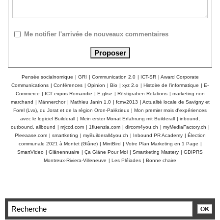
Me notifier l'arrivée de nouveaux commentaires
Pensée socialnomique
|
GRI
|
Communication 2.0
|
ICT-SR
|
Award Corporate
Communications
|
Conférences
|
Opinion
|
Bio
|
xyz 2.o
|
Histoire de l'informatique
|
E-
Commerce
|
ICT expos Romandie
|
E.glise
|
Röstigraben Relations
|
marketing non
marchand
|
Männerchor
|
Mathieu Janin 1.0
|
fcmv2013
|
Actualité locale de Savigny et
Forel (Lvx), du Jorat et de la région Oron-Palézieux
|
Mon premier mois d'expériences
avec le logiciel Builderall
|
Mein erster Monat Erfahrung mit Builderall
|
inbound,
outbound, allbound
|
mjccd.com
|
1fluenzia.com
|
dircom4you.ch
|
myMediaFactory.ch
|
Pleeaase.com
|
smartketing
|
myBuilderall4you.ch
|
Inbound PR Academy
|
Élection
communale 2021 à Montet (Glâne)
|
MintBird
|
Votre Plan Marketing en 1 Page
|
SmartVideo
|
Glânennuaire
|
Ça Glâne Pour Moi
|
Smartketing Mastery
|
GDIPRS
Montreux-Riviera-Villeneuve
|
Les Pléiades
|
Bonne chaire