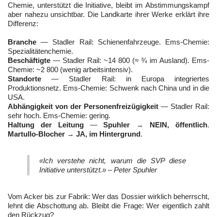
Chemie, unterstützt die Initiative, bleibt im Abstimmungskampf
aber nahezu unsichtbar. Die Landkarte ihrer Werke erklärt ihre
Differenz:
Branche
— Stadler Rail: Schienenfahrzeuge. Ems-Chemie:
Spezialitätenchemie.
Beschäftigte
— Stadler Rail: ~14 800 (≈ ¾ im Ausland). Ems-
Chemie: ~2 800 (wenig arbeitsintensiv).
Standorte
— Stadler Rail: in Europa integriertes
Produktionsnetz. Ems-Chemie: Schwenk nach China und in die
USA.
Abhängigkeit von der Personenfreizügigkeit
— Stadler Rail:
sehr hoch. Ems-Chemie: gering.
Haltung der Leitung
—
Spuhler → NEIN, öffentlich
.
Martullo-Blocher → JA, im Hintergrund
.
«Ich verstehe nicht, warum die SVP diese
Initiative unterstützt.» – Peter Spuhler
Vom Acker bis zur Fabrik: Wer das Dossier wirklich beherrscht,
lehnt die Abschottung ab. Bleibt die Frage: Wer eigentlich zahlt
den Rückzug?