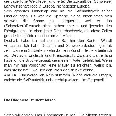
die bäuerliche Welt lieber ignorierte: Die Zukunft der Schweizer
Landwirtschaft liege
in
Europa, nicht gegen Europa.
Sein grösstes Handicap war nie die Stichhaltigkeit seiner
Überlegungen. Es war die Sprache. Seine Ideen taten sich
schwer, die Saane zu überqueren, weil er das
(Schweizer-)Deutsch nicht beherrschte – und jenseits des
Röstigrabens, in eben jener Deutschschweiz, die diese Zeilen
gerade liest, hörte man ihn nur zur Hälfte.
Deshalb habe ich auf seinen Rat hin den Kanton Waadt
verlassen. Ich habe Deutsch und Schweizerdeutsch gelernt:
zehn Jahre in St. Gallen, zehn Jahre in Zürich. Heute arbeite ich
auf Deutsch, Englisch und Französisch. Zwanzig Jahre lang
habe ich die Brücke gebaut, die meinem Vater gefehlt hat. Wenn
man mir nun vorschlägt, eine Mauer zu errichten, weiss ich,
was sie kostet – weil ich den Preis der Brücke kenne.
Am 14. Juni werde ich Nein stimmen. Nicht, weil die Fragen,
welche die SVP aufwirft, unberechtigt wären – im Gegenteil.
Die Diagnose ist nicht falsch
Seien wir ehrlich: Das Unbehagen ist real. Die Mieten steigen,