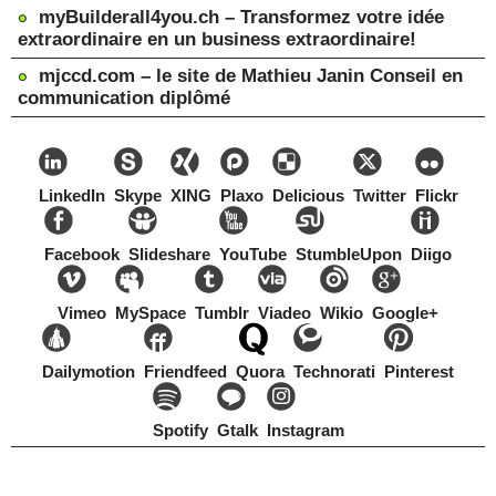
myBuilderall4you.ch – Transformez votre idée
extraordinaire en un business extraordinaire!
mjccd.com – le site de Mathieu Janin Conseil en
communication diplômé
LinkedIn
Skype
XING
Plaxo
Delicious
Twitter
Flickr
Facebook
Slideshare
YouTube
StumbleUpon
Diigo
Vimeo
MySpace
Tumblr
Viadeo
Wikio
Google+
Dailymotion
Friendfeed
Quora
Technorati
Pinterest
Spotify
Gtalk
Instagram
Copyright Mathieu Janin, Switzerland, 1967-2021