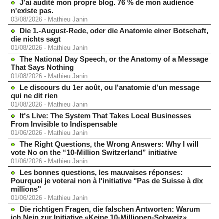
J'ai audité mon propre blog. 76 % de mon audience
n'existe pas.
03/08/2026
-
Mathieu Janin
Die 1.-August-Rede, oder die Anatomie einer Botschaft,
die nichts sagt
01/08/2026
-
Mathieu Janin
The National Day Speech, or the Anatomy of a Message
That Says Nothing
01/08/2026
-
Mathieu Janin
Le discours du 1er août, ou l'anatomie d'un message
qui ne dit rien
01/08/2026
-
Mathieu Janin
It's Live: The System That Takes Local Businesses
From Invisible to Indispensable
01/06/2026
-
Mathieu Janin
The Right Questions, the Wrong Answers: Why I will
vote No on the “10-Million Switzerland” initiative
01/06/2026
-
Mathieu Janin
Les bonnes questions, les mauvaises réponses:
Pourquoi je voterai non à l'initiative "Pas de Suisse à dix
millions"
01/06/2026
-
Mathieu Janin
Die richtigen Fragen, die falschen Antworten: Warum
ich Nein zur Initiative «Keine 10-Millionen-Schweiz»