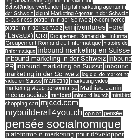
digital Marketing agentur für KMU und
Selbständigerwerbenden
digital marketing agentur in
digital Marketing Agentur in der Schweiz
der Schweiz
e-business platform in der Schweiz
e-commerce
Forel
emjiventures
platform in der Schweiz
(Lavaux)
GRI
Groupement Romand de l'Informa
Groupement Romand de l'Informatique
histoire de
inbound marketing en Suisse
l'informatique
inbound marketing in der Schweiz
inbound
PR
inbound-marketing en Suisse
inbound-
marketing in der Schweiz
logiciel de marketing
marketing
vidéo en Suisse
marketing vidéo
Mathieu Janin
marketing vidéo personnalisé
médias sociaux
mintbird
mintbird launch
mintbird
mjccd.com
shopping cart
mybuilderall4you.ch
pensée
opinion
pensée socialnomique
plateforme e-marketing pour développer