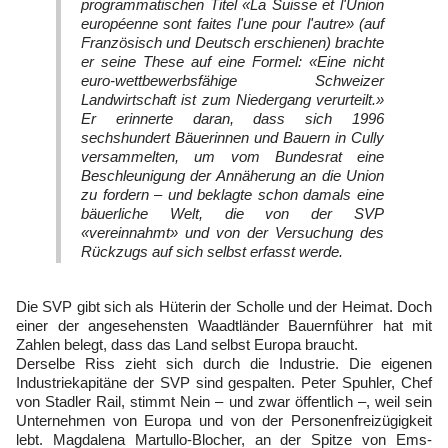
programmatischen Titel
«La Suisse et l'Union
européenne sont faites l'une pour l'autre»
(auf
Französisch und Deutsch erschienen) brachte
er seine These auf eine Formel: «Eine nicht
euro-wettbewerbsfähige Schweizer
Landwirtschaft ist zum Niedergang verurteilt.»
Er erinnerte daran, dass sich 1996
sechshundert Bäuerinnen und Bauern in Cully
versammelten, um vom Bundesrat eine
Beschleunigung der Annäherung an die Union
zu fordern – und beklagte schon damals eine
bäuerliche Welt, die von der SVP
«vereinnahmt» und von der Versuchung des
Rückzugs auf sich selbst erfasst werde.
Die SVP gibt sich als Hüterin der Scholle und der Heimat. Doch
einer der angesehensten Waadtländer Bauernführer hat mit
Zahlen belegt, dass das Land selbst Europa braucht.
Derselbe Riss zieht sich durch die Industrie. Die eigenen
Industriekapitäne der SVP sind gespalten. Peter Spuhler, Chef
von Stadler Rail, stimmt Nein – und zwar öffentlich –, weil sein
Unternehmen von Europa und von der Personenfreizügigkeit
lebt. Magdalena Martullo-Blocher, an der Spitze von Ems-