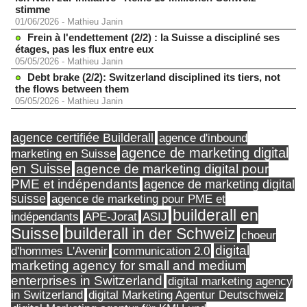
stimme
01/06/2026
-
Mathieu Janin
Frein à l'endettement (2/2) : la Suisse a discipliné ses
étages, pas les flux entre eux
05/05/2026
-
Mathieu Janin
Debt brake (2/2): Switzerland disciplined its tiers, not
the flows between them
05/05/2026
-
Mathieu Janin
agence certifiée Builderall
agence d'inbound
agence de marketing digital
marketing en Suisse
en Suisse
agence de marketing digital pour
PME et indépendants
agence de marketing digital
suisse
agence de marketing pour PME et
builderall en
indépendants
ASIJ
APE-Jorat
Suisse
builderall in der Schweiz
choeur
digital
d'hommes L'Avenir
communication 2.0
marketing agency for small and medium
enterprises in Switzerland
digital marketing agency
in Switzerland
digital Marketing Agentur Deutschweiz