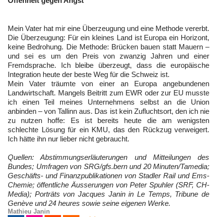
Offenheit gegen Angst
Mein Vater hat mir eine Überzeugung und eine Methode vererbt.
Die Überzeugung: Für ein kleines Land ist Europa ein Horizont,
keine Bedrohung. Die Methode: Brücken bauen statt Mauern –
und sei es um den Preis von zwanzig Jahren und einer
Fremdsprache. Ich bleibe überzeugt, dass die europäische
Integration heute der beste Weg für die Schweiz ist.
Mein Vater träumte von einer an Europa angebundenen
Landwirtschaft. Mangels Beitritt zum EWR oder zur EU musste
ich einen Teil meines Unternehmens selbst an die Union
anbinden – von Tallinn aus. Das ist kein Zufluchtsort, den ich nie
zu nutzen hoffe: Es ist bereits heute die am wenigsten
schlechte Lösung für ein KMU, das den Rückzug verweigert.
Ich hätte ihn nur lieber nicht gebraucht.
Quellen: Abstimmungserläuterungen und Mitteilungen des
Bundes; Umfragen von SRG/gfs.bern und 20 Minuten/Tamedia;
Geschäfts- und Finanzpublikationen von Stadler Rail und Ems-
Chemie; öffentliche Äusserungen von Peter Spuhler (SRF, CH-
Media); Porträts von Jacques Janin in Le Temps, Tribune de
Genève und 24 heures sowie seine eigenen Werke.
Mathieu Janin