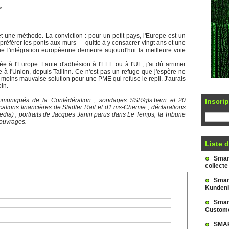
r
 une méthode. La conviction : pour un petit pays, l'Europe est un
référer les ponts aux murs — quitte à y consacrer vingt ans et une
e l'intégration européenne demeure aujourd'hui la meilleure voie
ée à l'Europe. Faute d'adhésion à l'EEE ou à l'UE, j'ai dû arrimer
à l'Union, depuis Tallinn. Ce n'est pas un refuge que j'espère ne
 la moins mauvaise solution pour une PME qui refuse le repli. J'aurais
in.
ommuniqués de la Confédération ; sondages SSR/gfs.bern et 20
Inscrip
ations financières de Stadler Rail et d'Ems-Chemie ; déclarations
dia) ; portraits de Jacques Janin parus dans Le Temps, la Tribune
 ouvrages.
Liste d
Smark
collecte
Smar
Kundenb
Smar
Custome
SMAR