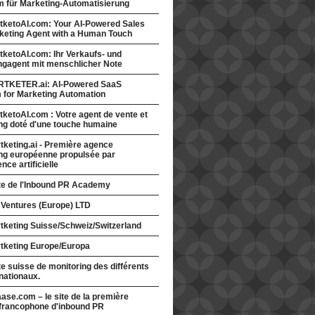
rm für Marketing-Automatisierung
tketoAI.com: Your AI-Powered Sales
keting Agent with a Human Touch
ketoAI.com: Ihr Verkaufs- und
ngagent mit menschlicher Note
TKETER.ai: AI-Powered SaaS
m for Marketing Automation
ketoAI.com : Votre agent de vente et
ng doté d'une touche humaine
keting.ai - Première agence
ng européenne propulsée par
gence artificielle
ite de l'Inbound PR Academy
 Ventures (Europe) LTD
tketing Suisse/Schweiz/Switzerland
tketing Europe/Europa
te suisse de monitoring des différents
nationaux.
ase.com – le site de la première
francophone d'inbound PR