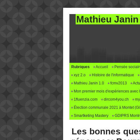
Mathieu Janin
Rubriques
Accueil
Pensée social
xyz 2.o
Histoire de l'informatique
Mathieu Janin 1.0
fcmv2013
Actu
Mon premier mois d'expériences avec le 
1fluenzia.com
dircom4you.ch
my
Élection communale 2021 à Montet (G
Smartketing Mastery
GDIPRS Montre
Les bonnes ques