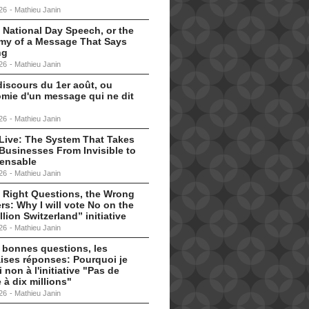
26
-
Mathieu Janin
 National Day Speech, or the
my of a Message That Says
ng
26
-
Mathieu Janin
discours du 1er août, ou
omie d'un message qui ne dit
26
-
Mathieu Janin
s Live: The System That Takes
Businesses From Invisible to
pensable
26
-
Mathieu Janin
 Right Questions, the Wrong
s: Why I will vote No on the
llion Switzerland” initiative
26
-
Mathieu Janin
 bonnes questions, les
ises réponses: Pourquoi je
i non à l'initiative "Pas de
 à dix millions"
26
-
Mathieu Janin