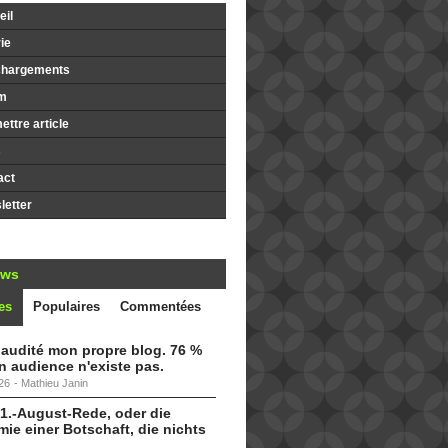
il
ie
chargements
m
ttre article
s
act
etter
ews
es
Populaires
Commentées
i audité mon propre blog. 76 %
 audience n'existe pas.
26
-
Mathieu Janin
 1.-August-Rede, oder die
ie einer Botschaft, die nichts