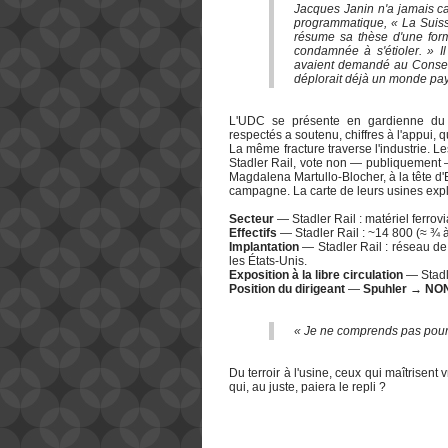
Jacques Janin n'a jamais ca
programmatique,
« La Suiss
résume sa thèse d'une form
condamnée à s'étioler. » I
avaient demandé au Conseil
déplorait déjà un monde pays
L'UDC se présente en gardienne du te
respectés a soutenu, chiffres à l'appui, 
La même fracture traverse l'industrie. L
Stadler Rail, vote non — publiquement — 
Magdalena Martullo-Blocher, à la tête d'E
campagne. La carte de leurs usines expl
Secteur
— Stadler Rail : matériel ferrov
Effectifs
— Stadler Rail : ~14 800 (≈ ¾ à
Implantation
— Stadler Rail : réseau de 
les États-Unis.
Exposition à la libre circulation
— Stadle
Position du dirigeant
—
Spuhler → NON
« Je ne comprends pas pourqu
Du terroir à l'usine, ceux qui maîtrisent
qui, au juste, paiera le repli ?