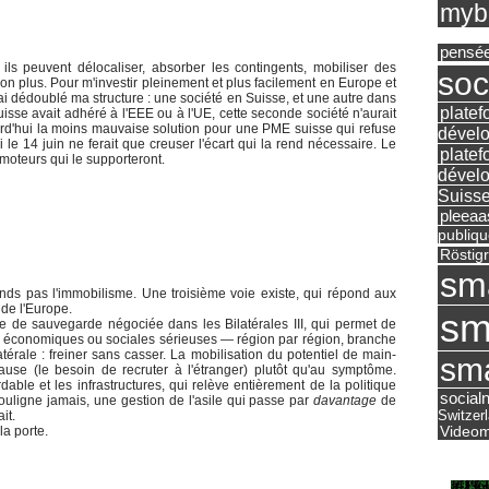
mybu
pensé
 ils peuvent délocaliser, absorber les contingents, mobiliser des
soc
on plus. Pour m'investir pleinement et plus facilement en Europe et
j'ai dédoublé ma structure : une société en Suisse, et une autre dans
platef
isse avait adhéré à l'EEE ou à l'UE, cette seconde société n'aurait
ourd'hui la moins mauvaise solution pour une PME suisse qui refuse
dévelo
le 14 juin ne ferait que creuser l'écart qui la rend nécessaire. Le
platef
omoteurs qui le supporteront.
dévelo
Suisse
pleea
publiqu
Röstig
sm
ends pas l'immobilisme. Une troisième voie existe, qui répond aux
 de l'Europe.
sm
se de sauvegarde négociée dans les Bilatérales III, qui permet de
ltés économiques ou sociales sérieuses — région par région, branche
érale : freiner sans casser. La mobilisation du potentiel de main-
sma
ause (le besoin de recruter à l'étranger) plutôt qu'au symptôme.
able et les infrastructures, qui relève entièrement de la politique
social
ouligne jamais, une gestion de l'asile qui passe par
davantage
de
Switzer
it.
Videom
la porte.