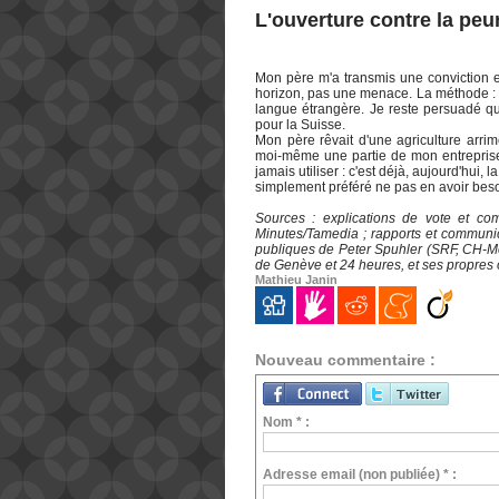
L'ouverture contre la peu
Mon père m'a transmis une conviction et
horizon, pas une menace. La méthode : p
langue étrangère. Je reste persuadé qu
pour la Suisse.
Mon père rêvait d'une agriculture arrim
moi-même une partie de mon entreprise 
jamais utiliser : c'est déjà, aujourd'hui,
simplement préféré ne pas en avoir beso
Sources : explications de vote et c
Minutes/Tamedia ; rapports et communic
publiques de Peter Spuhler (SRF, CH-Me
de Genève et 24 heures, et ses propres
Mathieu Janin
Nouveau commentaire :
Nom * :
Adresse email (non publiée) * :