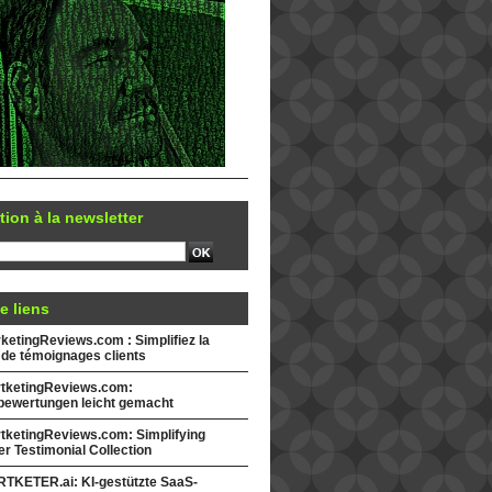
tion à la newsletter
e liens
etingReviews.com : Simplifiez la
 de témoignages clients
tketingReviews.com:
ewertungen leicht gemacht
tketingReviews.com: Simplifying
r Testimonial Collection
TKETER.ai: KI-gestützte SaaS-