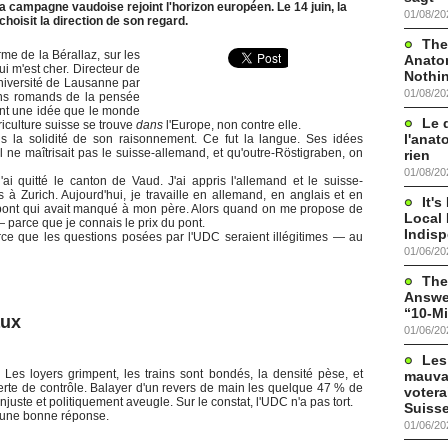
 la campagne vaudoise rejoint l'horizon européen. Le 14 juin, la
01/08/20
choisit la direction de son regard.
The
me de la Bérallaz, sur les
Anato
i m'est cher. Directeur de
Nothi
niversité de Lausanne par
01/08/20
ans romands de la pensée
ant une idée que le monde
Le 
griculture suisse se trouve
dans
l'Europe, non contre elle.
l'anat
s la solidité de son raisonnement. Ce fut la langue. Ses idées
il ne maîtrisait pas le suisse-allemand, et qu'outre-Röstigraben, on
rien
01/08/20
'ai quitté le canton de Vaud. J'ai appris l'allemand et le suisse-
s à Zurich. Aujourd'hui, je travaille en allemand, en anglais et en
It'
le pont qui avait manqué à mon père. Alors quand on me propose de
Local 
 — parce que je connais le prix du pont.
Indis
rce que les questions posées par l'UDC seraient illégitimes — au
01/06/20
The
Answer
“10-Mi
aux
01/06/20
Les
 Les loyers grimpent, les trains sont bondés, la densité pèse, et
mauva
te de contrôle. Balayer d'un revers de main les quelque 47 % de
votera
 injuste et politiquement aveugle. Sur le constat, l'UDC n'a pas tort.
Suisse
t une bonne réponse.
01/06/20