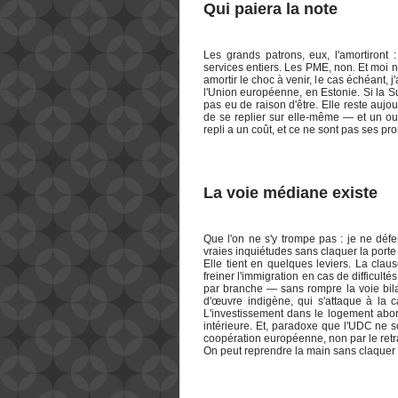
Qui paiera la note
Les grands patrons, eux, l'amortiront :
services entiers. Les PME, non. Et moi n
amortir le choc à venir, le cas échéant, 
l'Union européenne, en Estonie. Si la Su
pas eu de raison d'être. Elle reste auj
de se replier sur elle-même — et un oui 
repli a un coût, et ce ne sont pas ses pr
La voie médiane existe
Que l'on ne s'y trompe pas : je ne déf
vraies inquiétudes sans claquer la porte
Elle tient en quelques leviers. La clau
freiner l'immigration en cas de difficu
par branche — sans rompre la voie bilat
d'œuvre indigène, qui s'attaque à la c
L'investissement dans le logement abord
intérieure. Et, paradoxe que l'UDC ne s
coopération européenne, non par le retra
On peut reprendre la main sans claquer 