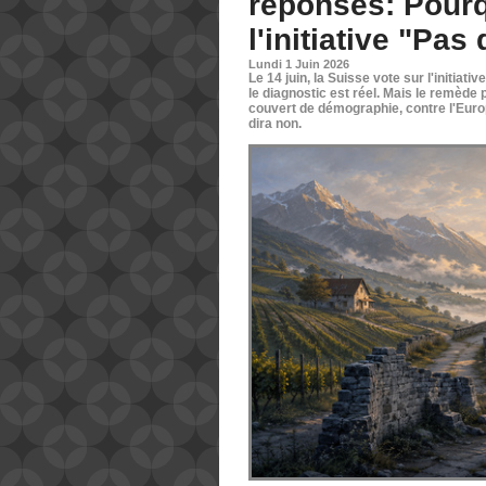
réponses: Pourq
l'initiative "Pas
Lundi 1 Juin 2026
Le 14 juin, la Suisse vote sur l'initiati
le diagnostic est réel. Mais le remède 
couvert de démographie, contre l'Euro
dira non.