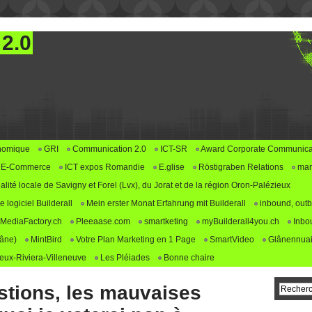
 2.0
nomique
GRI
Communication 2.0
ICT-SR
Award Corporate Communica
E-Commerce
ICT expos Romandie
E.glise
Röstigraben Relations
mar
alité locale de Savigny et Forel (Lvx), du Jorat et de la région Oron-Palézieux
logiciel Builderall
Mein erster Monat Erfahrung mit Builderall
inbound, outb
MediaFactory.ch
Pleeaase.com
smartketing
myBuilderall4you.ch
Inbo
lâne)
MintBird
Votre Plan Marketing en 1 Page
SmartVideo
Glânennuai
ux-Riviera-Villeneuve
Les Pléiades
Bonne chaire
tions, les mauvaises