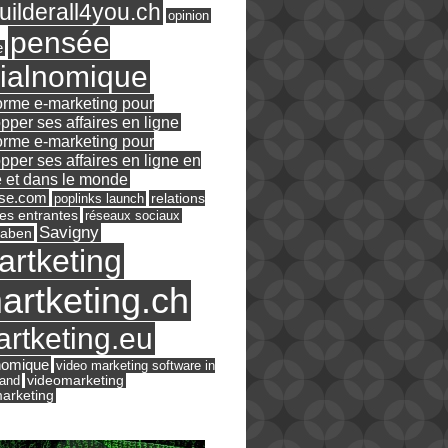
ilderall4you.ch
opinion
pensée
e
ialnomique
orme e-marketing pour
pper ses affaires en ligne
orme e-marketing pour
pper ses affaires en ligne en
 et dans le monde
ase.com
relations
poplinks launch
es entrantes
réseaux sociaux
Savigny
raben
artketing
artketing.ch
rtketing.eu
nomique
video marketing software in
land
videomarketing
arketing