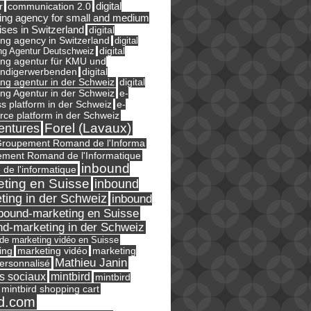
digital
r
communication 2.0
ing agency for small and medium
ises in Switzerland
digital
ng agency in Switzerland
digital
ng Agentur Deutschweiz
digital
ing agentur für KMU und
ändigerwerbenden
digital
ng agentur in der Schweiz
digital
e-
ng Agentur in der Schweiz
s platform in der Schweiz
e-
ce platform in der Schweiz
Forel (Lavaux)
entures
roupement Romand de l'Informa
ment Romand de l'Informatique
inbound
e de l'informatique
ting en Suisse
inbound
ting in der Schweiz
inbound
bound-marketing en Suisse
nd-marketing in der Schweiz
l de marketing vidéo en Suisse
ing
marketing
marketing vidéo
Mathieu Janin
ersonnalisé
s sociaux
mintbird
mintbird
mintbird shopping cart
d.com