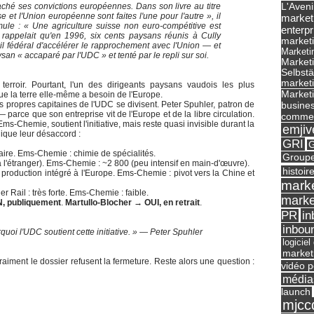
L'Aveni
ché ses convictions européennes. Dans son livre au titre
e et l'Union européenne sont faites l'une pour l'autre »
, il
market
ule : « Une agriculture suisse non euro-compétitive est
enterpr
l rappelait qu'en 1996, six cents paysans réunis à Cully
marketi
 fédéral d'accélérer le rapprochement avec l'Union — et
Marketi
an « accaparé par l'UDC » et tenté par le repli sur soi.
Market
Selbst
marketi
rroir. Pourtant, l'un des dirigeants paysans vaudois les plus
Marketi
que la terre elle-même a besoin de l'Europe.
busines
es propres capitaines de l'UDC se divisent. Peter Spuhler, patron de
parce que son entreprise vit de l'Europe et de la libre circulation.
commer
ms-Chemie, soutient l'initiative, mais reste quasi invisible durant la
emjiv
ique leur désaccord :
GRI
G
iaire. Ems-Chemie : chimie de spécialités.
Groupe
 l'étranger). Ems-Chemie : ~2 800 (peu intensif en main-d'œuvre).
histoir
production intégré à l'Europe. Ems-Chemie : pivot vers la Chine et
marke
r Rail : très forte. Ems-Chemie : faible.
marke
, publiquement
.
Martullo-Blocher → OUI, en retrait
.
in
PR
inbou
oi l'UDC soutient cette initiative. » — Peter Spuhler
logicie
market
 vraiment le dossier refusent la fermeture. Reste alors une question :
vidéo p
média
launch
mjcc