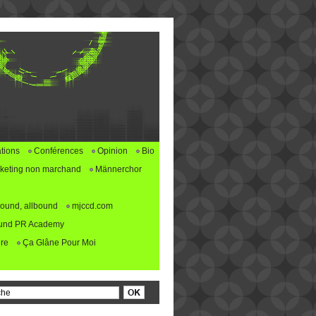
tions
Conférences
Opinion
Bio
keting non marchand
Männerchor
ound, allbound
mjccd.com
und PR Academy
re
Ça Glâne Pour Moi