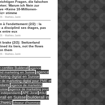
 richtigen Fragen, die falschen
ten: Warum ich Nein zur
tive «Keine 10-Millionen-
iz» stimme
26
-
Mathieu Janin
n à l'endettement (2/2) : la
 a discipliné ses étages, pas
ux entre eux
26
-
Mathieu Janin
t brake (2/2): Switzerland
lined its tiers, not the flows
en them
26
-
Mathieu Janin
certifiée Builderall
agence
agence
und marketing en Suisse
keting digital en Suisse
 de marketing digital pour PME et
ndants
agence de marketing
suisse
agence de marketing pour
ASIJ
 indépendants
APE-Jorat
erall en Suisse
builderall in
chweiz
choeur d'hommes