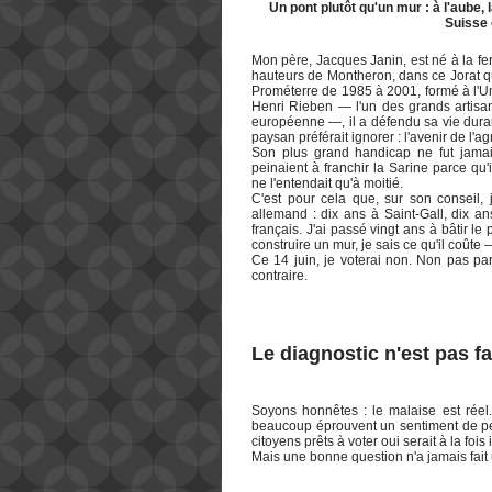
Un pont plutôt qu'un mur : à l'aube,
Suisse 
Mon père, Jacques Janin, est né à la fer
hauteurs de Montheron, dans ce Jorat qu
Prométerre de 1985 à 2001, formé à l'U
Henri Rieben — l'un des grands artis
européenne —, il a défendu sa vie dur
paysan préférait ignorer : l'avenir de l'a
Son plus grand handicap ne fut jamai
peinaient à franchir la Sarine parce qu'
ne l'entendait qu'à moitié.
C'est pour cela que, sur son conseil, j
allemand : dix ans à Saint-Gall, dix an
français. J'ai passé vingt ans à bâtir 
construire un mur, je sais ce qu'il coûte
Ce 14 juin, je voterai non. Non pas pa
contraire.
Le diagnostic n'est pas f
Soyons honnêtes : le malaise est réel.
beaucoup éprouvent un sentiment de per
citoyens prêts à voter oui serait à la fois
Mais une bonne question n'a jamais fai