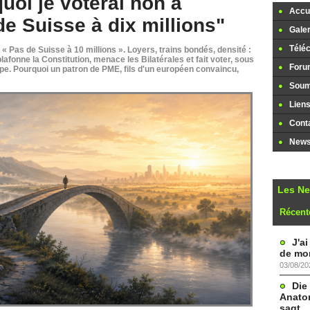
uoi je voterai non à
Accue
 de Suisse à dix millions"
Galer
Télé
ve « Pas de Suisse à 10 millions ». Loyers, trains bondés, densité :
plafonne la Constitution, menace les Bilatérales et fait voter, sous
Foru
pe. Pourquoi un patron de PME, fils d'un européen convaincu,
Soume
Lien
Cont
Newsl
Les N
Récent
J'a
de mon
03/08/20
Die
Anatom
sagt