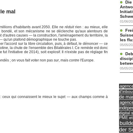
Die
Antwor
le mal
Initia
Schwe
01/06/20
 millions d'habitants avant 2050. Elle ne
réduit
rien : au mieux, elle
Frei
éjà bondé, et son mécanisme ne se déclenche qu'aux alentours de
Suisse
t d'autres causes — la construction, l'aménagement du territoire, la
les fl
re — qu'un plafond démographique ne touche pas.
ier l'accord sur la libre circulation, puis, à défaut, le dénoncer — ce
05/05/20
llotine, la chute de l'ensemble des Bilatérales I. Ce remède est donc
ut l'initiative de 2014), soit explosif. Il n'existe pas de réglage fin
Deb
discip
ondés ; on vous fait voter non pas
sur
, mais
contre
l'Europe.
betwe
05/05/20
agence 
d'inbo
de mar
e : ceux qui connaissent le mieux le sujet — aux champs comme à
agence
indépe
digital 
PME et
build
der S