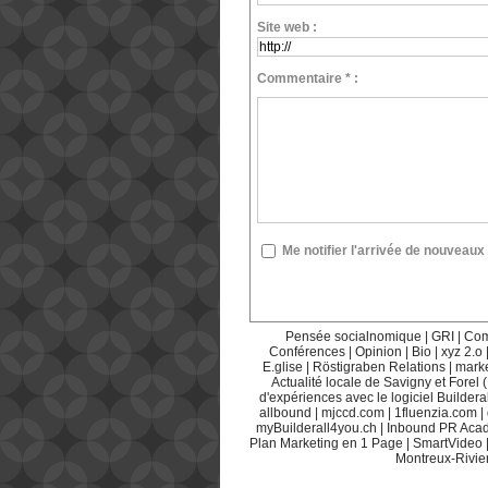
Site web :
Commentaire * :
Me notifier l'arrivée de nouvea
Pensée socialnomique
|
GRI
|
Com
Conférences
|
Opinion
|
Bio
|
xyz 2.o
E.glise
|
Röstigraben Relations
|
mark
Actualité locale de Savigny et Forel 
d'expériences avec le logiciel Builderal
allbound
|
mjccd.com
|
1fluenzia.com
|
myBuilderall4you.ch
|
Inbound PR Aca
Plan Marketing en 1 Page
|
SmartVideo
Montreux-Rivie