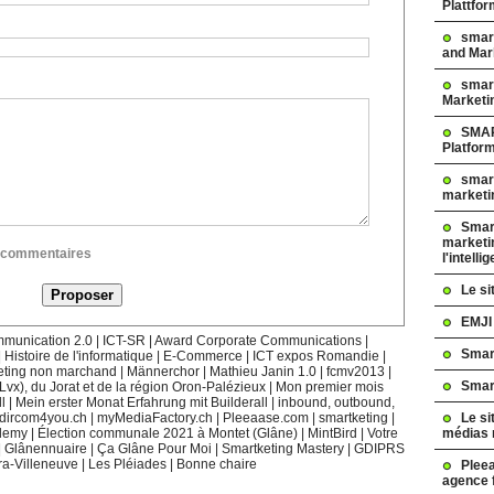
Plattfo
smar
and Mar
smart
Marketi
SMAR
Platfor
smart
marketi
Smart
marketi
ux commentaires
l'intelli
Le s
EMJI
munication 2.0
|
ICT-SR
|
Award Corporate Communications
|
Smar
|
Histoire de l'informatique
|
E-Commerce
|
ICT expos Romandie
|
eting non marchand
|
Männerchor
|
Mathieu Janin 1.0
|
fcmv2013
|
Smar
(Lvx), du Jorat et de la région Oron-Palézieux
|
Mon premier mois
l
|
Mein erster Monat Erfahrung mit Builderall
|
inbound, outbound,
Le si
dircom4you.ch
|
myMediaFactory.ch
|
Pleeaase.com
|
smartketing
|
médias 
demy
|
Élection communale 2021 à Montet (Glâne)
|
MintBird
|
Votre
|
Glânennuaire
|
Ça Glâne Pour Moi
|
Smartketing Mastery
|
GDIPRS
ra-Villeneuve
|
Les Pléiades
|
Bonne chaire
Pleea
agence 