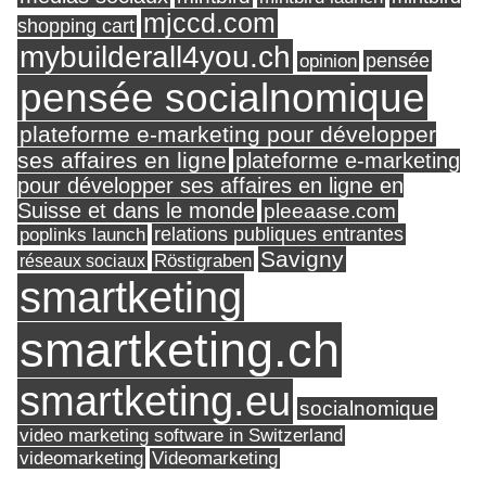
mjccd.com
shopping cart
mybuilderall4you.ch
pensée
opinion
pensée socialnomique
plateforme e-marketing pour développer
ses affaires en ligne
plateforme e-marketing
pour développer ses affaires en ligne en
Suisse et dans le monde
pleeaase.com
relations publiques entrantes
poplinks launch
Savigny
réseaux sociaux
Röstigraben
smartketing
smartketing.ch
smartketing.eu
socialnomique
video marketing software in Switzerland
videomarketing
Videomarketing