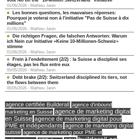
01/06/2026
-
Mathieu Janin
Les bonnes questions, les mauvaises réponses:
Pourquoi je voterai non à l'initiative "Pas de Suisse à dix
millions"
01/06/2026
-
Mathieu Janin
Die richtigen Fragen, die falschen Antworten: Warum
ich Nein zur Initiative «Keine 10-Millionen-Schweiz»
stimme
01/06/2026
-
Mathieu Janin
Frein à l'endettement (2/2) : la Suisse a discipliné ses
étages, pas les flux entre eux
05/05/2026
-
Mathieu Janin
Debt brake (2/2): Switzerland disciplined its tiers, not
the flows between them
05/05/2026
-
Mathieu Janin
agence certifiée Builderall
agence d'inbound
agence de marketing digital
marketing en Suisse
en Suisse
agence de marketing digital pour
PME et indépendants
agence de marketing digital
suisse
agence de marketing pour PME et