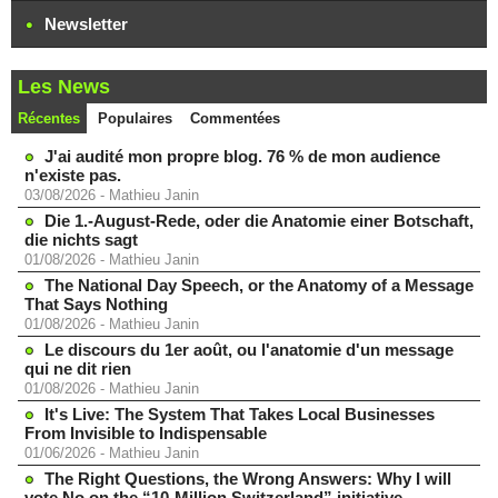
Newsletter
Les News
Récentes
Populaires
Commentées
J'ai audité mon propre blog. 76 % de mon audience
n'existe pas.
03/08/2026
-
Mathieu Janin
Die 1.-August-Rede, oder die Anatomie einer Botschaft,
die nichts sagt
01/08/2026
-
Mathieu Janin
The National Day Speech, or the Anatomy of a Message
That Says Nothing
01/08/2026
-
Mathieu Janin
Le discours du 1er août, ou l'anatomie d'un message
qui ne dit rien
01/08/2026
-
Mathieu Janin
It's Live: The System That Takes Local Businesses
From Invisible to Indispensable
01/06/2026
-
Mathieu Janin
The Right Questions, the Wrong Answers: Why I will
vote No on the “10-Million Switzerland” initiative