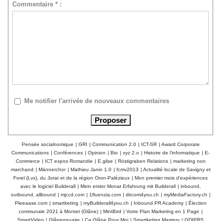
Commentaire * :
Me notifier l'arrivée de nouveaux commentaires
Pensée socialnomique
|
GRI
|
Communication 2.0
|
ICT-SR
|
Award Corporate
Communications
|
Conférences
|
Opinion
|
Bio
|
xyz 2.o
|
Histoire de l'informatique
|
E-
Commerce
|
ICT expos Romandie
|
E.glise
|
Röstigraben Relations
|
marketing non
marchand
|
Männerchor
|
Mathieu Janin 1.0
|
fcmv2013
|
Actualité locale de Savigny et
Forel (Lvx), du Jorat et de la région Oron-Palézieux
|
Mon premier mois d'expériences
avec le logiciel Builderall
|
Mein erster Monat Erfahrung mit Builderall
|
inbound,
outbound, allbound
|
mjccd.com
|
1fluenzia.com
|
dircom4you.ch
|
myMediaFactory.ch
|
Pleeaase.com
|
smartketing
|
myBuilderall4you.ch
|
Inbound PR Academy
|
Élection
communale 2021 à Montet (Glâne)
|
MintBird
|
Votre Plan Marketing en 1 Page
|
SmartVideo
|
Glânennuaire
|
Ça Glâne Pour Moi
|
Smartketing Mastery
|
GDIPRS