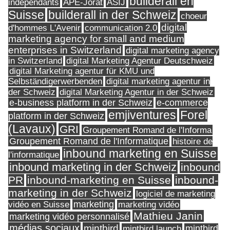
builderall en
indépendants
ASIJ
APE-Jorat
Suisse
builderall in der Schweiz
choeur
digital
d'hommes L'Avenir
communication 2.0
marketing agency for small and medium
enterprises in Switzerland
digital marketing agency
in Switzerland
digital Marketing Agentur Deutschweiz
digital Marketing agentur für KMU und
Selbständigerwerbenden
digital marketing agentur in
digital Marketing Agentur in der Schweiz
der Schweiz
e-business platform in der Schweiz
e-commerce
Forel
emjiventures
platform in der Schweiz
(Lavaux)
GRI
Groupement Romand de l'Informa
Groupement Romand de l'Informatique
histoire de
inbound marketing en Suisse
l'informatique
inbound marketing in der Schweiz
inbound
PR
inbound-marketing en Suisse
inbound-
marketing in der Schweiz
logiciel de marketing
marketing
vidéo en Suisse
marketing vidéo
Mathieu Janin
marketing vidéo personnalisé
médias sociaux
mintbird
mintbird launch
mintbird