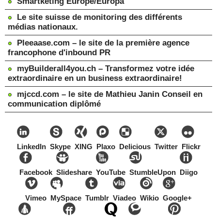
Smartketing Europe/Europa
Le site suisse de monitoring des différents
médias nationaux.
Pleeaase.com – le site de la première agence
francophone d'inbound PR
myBuilderall4you.ch – Transformez votre idée
extraordinaire en un business extraordinaire!
mjccd.com – le site de Mathieu Janin Conseil en
communication diplômé
LinkedIn
Skype
XING
Plaxo
Delicious
Twitter
Flickr
Facebook
Slideshare
YouTube
StumbleUpon
Diigo
Vimeo
MySpace
Tumblr
Viadeo
Wikio
Google+