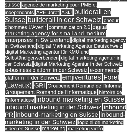
suisse
agence de marketing pour PME et
builderall en
indépendants
ASIJ
APE-Jorat
Suisse
builderall in der Schweiz
choeur
digital
d'hommes L'Avenir
communication 2.0
marketing agency for small and medium
enterprises in Switzerland
digital marketing agency
in Switzerland
digital Marketing Agentur Deutschweiz
digital Marketing agentur für KMU und
Selbständigerwerbenden
digital marketing agentur in
digital Marketing Agentur in der Schweiz
der Schweiz
e-business platform in der Schweiz
e-commerce
Forel
emjiventures
platform in der Schweiz
(Lavaux)
GRI
Groupement Romand de l'Informa
Groupement Romand de l'Informatique
histoire de
inbound marketing en Suisse
l'informatique
inbound marketing in der Schweiz
inbound
PR
inbound-marketing en Suisse
inbound-
marketing in der Schweiz
logiciel de marketing
marketing
vidéo en Suisse
marketing vidéo