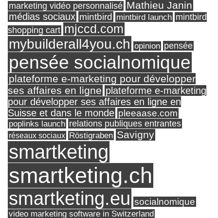
Mathieu Janin
marketing vidéo personnalisé
médias sociaux
mintbird
mintbird launch
mintbird
mjccd.com
shopping cart
mybuilderall4you.ch
pensée
opinion
pensée socialnomique
plateforme e-marketing pour développer
ses affaires en ligne
plateforme e-marketing
pour développer ses affaires en ligne en
Suisse et dans le monde
pleeaase.com
relations publiques entrantes
poplinks launch
Savigny
réseaux sociaux
Röstigraben
smartketing
smartketing.ch
smartketing.eu
socialnomique
video marketing software in Switzerland