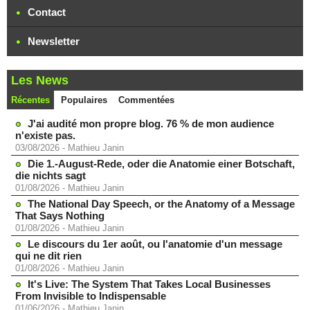
Contact
Newsletter
Les News
Récentes
Populaires
Commentées
J'ai audité mon propre blog. 76 % de mon audience
n'existe pas.
03/08/2026
-
Mathieu Janin
Die 1.-August-Rede, oder die Anatomie einer Botschaft,
die nichts sagt
01/08/2026
-
Mathieu Janin
The National Day Speech, or the Anatomy of a Message
That Says Nothing
01/08/2026
-
Mathieu Janin
Le discours du 1er août, ou l'anatomie d'un message
qui ne dit rien
01/08/2026
-
Mathieu Janin
It's Live: The System That Takes Local Businesses
From Invisible to Indispensable
01/06/2026
-
Mathieu Janin