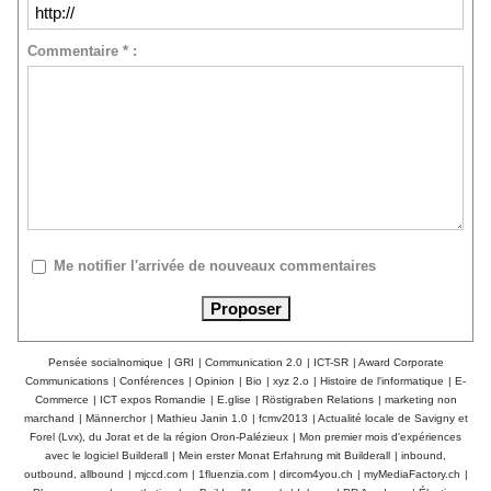
Commentaire * :
Me notifier l'arrivée de nouveaux commentaires
Pensée socialnomique
|
GRI
|
Communication 2.0
|
ICT-SR
|
Award Corporate
Communications
|
Conférences
|
Opinion
|
Bio
|
xyz 2.o
|
Histoire de l'informatique
|
E-
Commerce
|
ICT expos Romandie
|
E.glise
|
Röstigraben Relations
|
marketing non
marchand
|
Männerchor
|
Mathieu Janin 1.0
|
fcmv2013
|
Actualité locale de Savigny et
Forel (Lvx), du Jorat et de la région Oron-Palézieux
|
Mon premier mois d'expériences
avec le logiciel Builderall
|
Mein erster Monat Erfahrung mit Builderall
|
inbound,
outbound, allbound
|
mjccd.com
|
1fluenzia.com
|
dircom4you.ch
|
myMediaFactory.ch
|