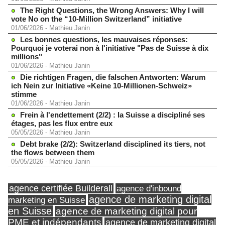
The Right Questions, the Wrong Answers: Why I will
vote No on the “10-Million Switzerland” initiative
01/06/2026
-
Mathieu Janin
Les bonnes questions, les mauvaises réponses:
Pourquoi je voterai non à l'initiative "Pas de Suisse à dix
millions"
01/06/2026
-
Mathieu Janin
Die richtigen Fragen, die falschen Antworten: Warum
ich Nein zur Initiative «Keine 10-Millionen-Schweiz»
stimme
01/06/2026
-
Mathieu Janin
Frein à l'endettement (2/2) : la Suisse a discipliné ses
étages, pas les flux entre eux
05/05/2026
-
Mathieu Janin
Debt brake (2/2): Switzerland disciplined its tiers, not
the flows between them
05/05/2026
-
Mathieu Janin
agence certifiée Builderall
agence d'inbound
agence de marketing digital
marketing en Suisse
en Suisse
agence de marketing digital pour
PME et indépendants
agence de marketing digital