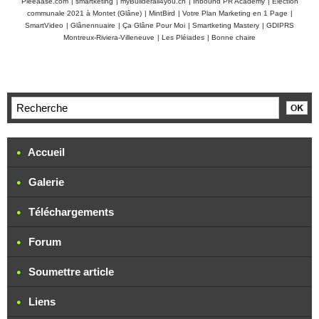
Pleeaase.com
|
smartketing
|
myBuilderall4you.ch
|
Inbound PR Academy
|
Élection
communale 2021 à Montet (Glâne)
|
MintBird
|
Votre Plan Marketing en 1 Page
|
SmartVideo
|
Glânennuaire
|
Ça Glâne Pour Moi
|
Smartketing Mastery
|
GDIPRS
Montreux-Riviera-Villeneuve
|
Les Pléiades
|
Bonne chaire
Accueil
Galerie
Téléchargements
Forum
Soumettre article
Liens