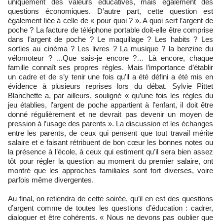
uniquement des valeurs éducatives, mais également des
questions économiques. D’autre part, cette question est
également liée à celle de « pour quoi ? ». A quoi sert l’argent de
poche ? La facture de téléphone portable doit-elle être comprise
dans l’argent de poche ? Le maquillage ? Les habits ? Les
sorties au cinéma ? Les livres ? La musique ? la benzine du
vélomoteur ? ...Que sais-je encore ?… Là encore, chaque
famille connaît ses propres règles. Mais l’importance d’établir
un cadre et de s’y tenir une fois qu’il a été défini a été mis en
évidence à plusieurs reprises lors du débat. Sylvie Pittet
Blanchette a, par ailleurs, souligné « qu’une fois les règles du
jeu établies, l’argent de poche appartient à l’enfant, il doit être
donné régulièrement et ne devrait pas devenir un moyen de
pression à l’usage des parents ». La discussion et les échanges
entre les parents, de ceux qui pensent que tout travail mérite
salaire et e faisant rétribuent de bon cœur les bonnes notes ou
la présence à l’école, à ceux qui estiment qu’il sera bien assez
tôt pour régler la question au moment du premier salaire, ont
montré que les approches familiales sont fort diverses, voire
parfois même divergentes.
Au final, on retiendra de cette soirée, qu’il en est des questions
d’argent comme de toutes les questions d’éducation : cadrer,
dialoguer et être cohérents. « Nous ne devons pas oublier que