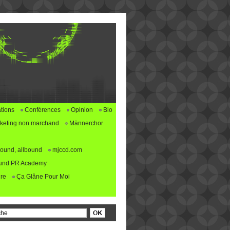
tions
Conférences
Opinion
Bio
keting non marchand
Männerchor
ound, allbound
mjccd.com
und PR Academy
re
Ça Glâne Pour Moi