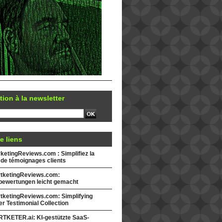
tion à la newsletter
e liens
etingReviews.com : Simplifiez la
 de témoignages clients
tketingReviews.com:
ewertungen leicht gemacht
tketingReviews.com: Simplifying
r Testimonial Collection
TKETER.ai: KI-gestützte SaaS-