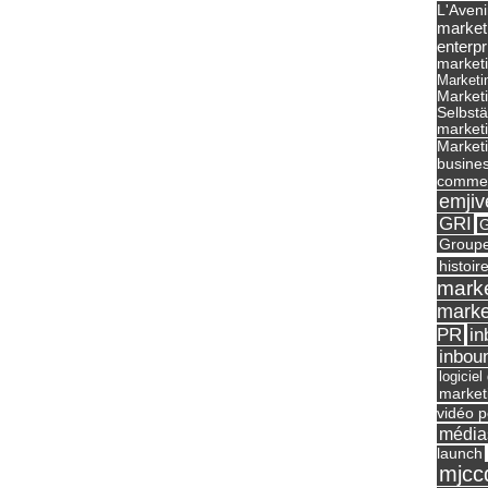
L'Aveni
market
enterpr
marketi
Marketi
Market
Selbst
marketi
Marketi
busines
commer
emjiv
GRI
G
Groupe
histoir
marke
marke
in
PR
inbou
logicie
market
vidéo p
média
launch
mjcc