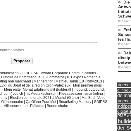
Die
Antwor
Initia
Schwe
01/06/20
Frei
Suisse
les fl
05/05/20
ux commentaires
Deb
discip
betwe
05/05/20
munication 2.0
|
ICT-SR
|
Award Corporate Communications
|
|
Histoire de l'informatique
|
E-Commerce
|
ICT expos Romandie
|
eting non marchand
|
Männerchor
|
Mathieu Janin 1.0
|
fcmv2013
|
agence 
(Lvx), du Jorat et de la région Oron-Palézieux
|
Mon premier mois
l
|
Mein erster Monat Erfahrung mit Builderall
|
inbound, outbound,
d'inbo
dircom4you.ch
|
myMediaFactory.ch
|
Pleeaase.com
|
smartketing
|
de mar
demy
|
Élection communale 2021 à Montet (Glâne)
|
MintBird
|
Votre
agence
|
Glânennuaire
|
Ça Glâne Pour Moi
|
Smartketing Mastery
|
GDIPRS
indépe
ra-Villeneuve
|
Les Pléiades
|
Bonne chaire
digital 
PME et
build
der S