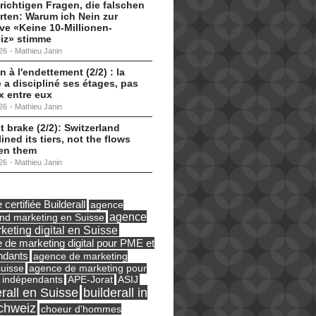
 richtigen Fragen, die falschen
ten: Warum ich Nein zur
tive «Keine 10-Millionen-
iz» stimme
26
-
Mathieu Janin
n à l'endettement (2/2) : la
 a discipliné ses étages, pas
ux entre eux
26
-
Mathieu Janin
t brake (2/2): Switzerland
lined its tiers, not the flows
en them
26
-
Mathieu Janin
certifiée Builderall
agence
agence
und marketing en Suisse
keting digital en Suisse
 de marketing digital pour PME et
ndants
agence de marketing
suisse
agence de marketing pour
ASIJ
 indépendants
APE-Jorat
erall en Suisse
builderall in
chweiz
choeur d'hommes