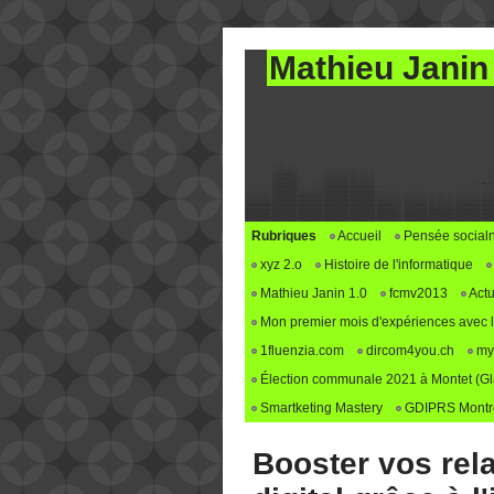
Mathieu Janin
Rubriques
Accueil
Pensée social
xyz 2.o
Histoire de l'informatique
Mathieu Janin 1.0
fcmv2013
Actu
Mon premier mois d'expériences avec le 
1fluenzia.com
dircom4you.ch
my
Élection communale 2021 à Montet (G
Smartketing Mastery
GDIPRS Montre
Booster vos rela