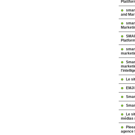
Plattfo
smar
and Mar
smart
Marketi
SMAR
Platfor
smart
marketi
Smart
marketi
l'intelli
Le s
EMJI
Smar
Smar
Le si
médias 
Pleea
agence 