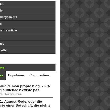
il
ie
chargements
m
ttre article
s
act
etter
ews
es
Populaires
Commentées
i audité mon propre blog. 76 %
 audience n'existe pas.
26
-
Mathieu Janin
 1.-August-Rede, oder die
ie einer Botschaft, die nichts