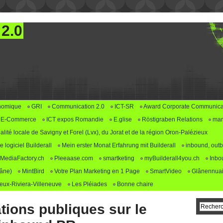
 2.0
nomique
GRI
Communication 2.0
ICT-SR
Award Corporate Communica
E-Commerce
ICT expos Romandie
E.glise
Röstigraben Relations
mar
alité locale de Savigny et Forel (Lvx), du Jorat et de la région Oron-Palézieux
logiciel Builderall
Mein erster Monat Erfahrung mit Builderall
inbound, outb
MediaFactory.ch
Pleeaase.com
smartketing
myBuilderall4you.ch
Inbo
lâne)
MintBird
Votre Plan Marketing en 1 Page
SmartVideo
Glânennuai
ux-Riviera-Villeneuve
Les Pléiades
Bonne chaire
tions publiques sur le