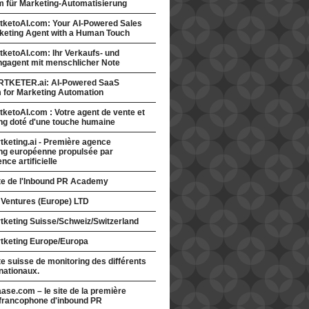
rm für Marketing-Automatisierung
tketoAI.com: Your AI-Powered Sales
keting Agent with a Human Touch
ketoAI.com: Ihr Verkaufs- und
ngagent mit menschlicher Note
TKETER.ai: AI-Powered SaaS
m for Marketing Automation
ketoAI.com : Votre agent de vente et
ng doté d'une touche humaine
keting.ai - Première agence
ng européenne propulsée par
gence artificielle
ite de l'Inbound PR Academy
 Ventures (Europe) LTD
tketing Suisse/Schweiz/Switzerland
tketing Europe/Europa
te suisse de monitoring des différents
nationaux.
ase.com – le site de la première
francophone d'inbound PR