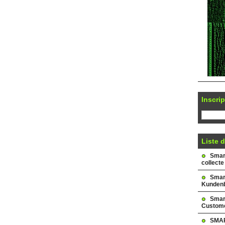
Inscrip
Liste d
Smark
collecte
Smar
Kundenb
Smar
Custome
SMAR