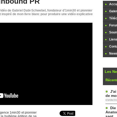
l'inbound PR
Accue
 vidéo de Gabriel Dabi-Schwebel, fondateur d'1min30 et pionnier
Galer
st inspiré de mon livre blanc pour produire une vidéo explicative
Télé
Foru
Soume
Lien
Cont
Newsl
Les N
Récent
J'a
de mon
03/08/20
Die
Anatom
agence 1min30 et pionnier
sagt
 la huitième édition de sa