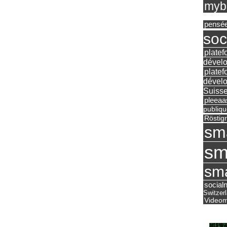
mybu
pensé
soc
platef
dévelo
platef
dévelo
Suisse
pleea
publiqu
Röstig
sm
sm
sma
social
Switzer
Videom