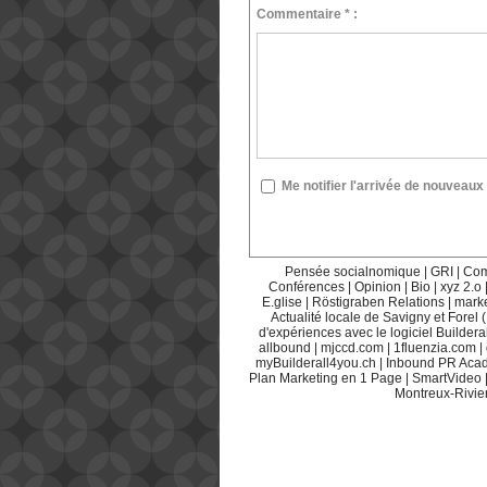
Commentaire * :
Me notifier l'arrivée de nouvea
Pensée socialnomique
|
GRI
|
Com
Conférences
|
Opinion
|
Bio
|
xyz 2.o
E.glise
|
Röstigraben Relations
|
mark
Actualité locale de Savigny et Forel 
d'expériences avec le logiciel Builderal
allbound
|
mjccd.com
|
1fluenzia.com
|
myBuilderall4you.ch
|
Inbound PR Aca
Plan Marketing en 1 Page
|
SmartVideo
Montreux-Rivie