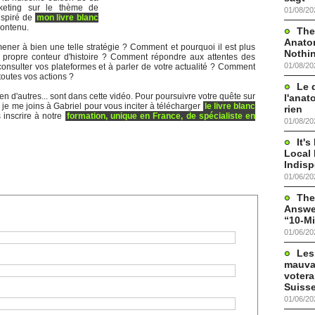
keting sur le thème de
01/08/20
inspiré de
mon livre blanc
contenu.
The
Anato
ener à bien une telle stratégie ? Comment et pourquoi il est plus
Nothi
e propre conteur d'histoire ? Comment répondre aux attentes des
01/08/20
 consulter vos plateformes et à parler de votre actualité ? Comment
toutes vos actions ?
Le 
n d'autres... sont dans cette vidéo. Pour poursuivre votre quête sur
l'anat
 je me joins à Gabriel pour vous inciter à télécharger
le livre blanc
rien
 inscrire à notre
formation, unique en France, de spécialiste en
01/08/20
It'
Local 
Indis
01/06/20
The
Answer
“10-Mi
01/06/20
Les
mauva
votera
Suisse
01/06/20