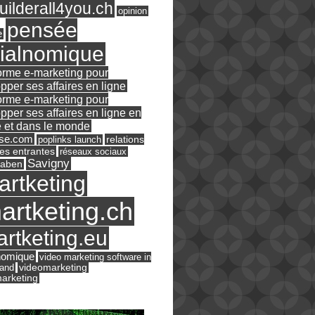
ilderall4you.ch
opinion
pensée
e
ialnomique
orme e-marketing pour
pper ses affaires en ligne
orme e-marketing pour
pper ses affaires en ligne en
 et dans le monde
ase.com
relations
poplinks launch
es entrantes
réseaux sociaux
Savigny
raben
artketing
artketing.ch
rtketing.eu
nomique
video marketing software in
land
videomarketing
arketing