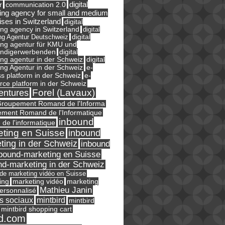
digital
r
communication 2.0
ing agency for small and medium
ises in Switzerland
digital
ng agency in Switzerland
digital
ng Agentur Deutschweiz
digital
ing agentur für KMU und
ändigerwerbenden
digital
ng agentur in der Schweiz
digital
e-
ng Agentur in der Schweiz
s platform in der Schweiz
e-
ce platform in der Schweiz
Forel (Lavaux)
entures
roupement Romand de l'Informa
ment Romand de l'Informatique
inbound
e de l'informatique
ting en Suisse
inbound
ting in der Schweiz
inbound
bound-marketing en Suisse
nd-marketing in der Schweiz
l de marketing vidéo en Suisse
ing
marketing
marketing vidéo
Mathieu Janin
ersonnalisé
s sociaux
mintbird
mintbird
mintbird shopping cart
d.com