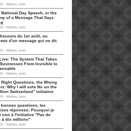
26
-
Mathieu Janin
 National Day Speech, or the
my of a Message That Says
ng
26
-
Mathieu Janin
discours du 1er août, ou
omie d'un message qui ne dit
26
-
Mathieu Janin
s Live: The System That Takes
Businesses From Invisible to
pensable
26
-
Mathieu Janin
 Right Questions, the Wrong
s: Why I will vote No on the
llion Switzerland” initiative
26
-
Mathieu Janin
 bonnes questions, les
ises réponses: Pourquoi je
i non à l'initiative "Pas de
 à dix millions"
26
-
Mathieu Janin