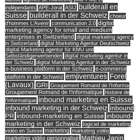
builderall en
indépendants
ASIJ
APE-Jorat
Suisse
builderall in der Schweiz
choeur
digital
d'hommes L'Avenir
communication 2.0
marketing agency for small and medium
enterprises in Switzerland
digital marketing agency
in Switzerland
digital Marketing Agentur Deutschweiz
digital Marketing agentur für KMU und
Selbständigerwerbenden
digital marketing agentur in
digital Marketing Agentur in der Schweiz
der Schweiz
e-business platform in der Schweiz
e-commerce
Forel
emjiventures
platform in der Schweiz
(Lavaux)
GRI
Groupement Romand de l'Informa
Groupement Romand de l'Informatique
histoire de
inbound marketing en Suisse
l'informatique
inbound marketing in der Schweiz
inbound
PR
inbound-marketing en Suisse
inbound-
marketing in der Schweiz
logiciel de marketing
marketing
vidéo en Suisse
marketing vidéo
Mathieu Janin
marketing vidéo personnalisé