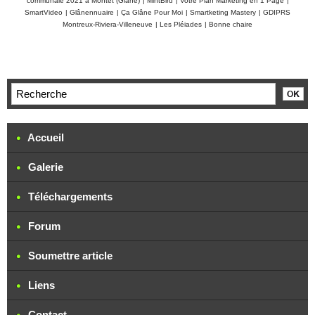
communale 2021 à Montet (Glâne)
|
MintBird
|
Votre Plan Marketing en 1 Page
|
SmartVideo
|
Glânennuaire
|
Ça Glâne Pour Moi
|
Smartketing Mastery
|
GDIPRS
Montreux-Riviera-Villeneuve
|
Les Pléiades
|
Bonne chaire
Accueil
Galerie
Téléchargements
Forum
Soumettre article
Liens
Contact