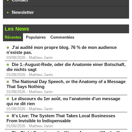
Newsletter
Les News
Récentes
Populaires
Commentées
J'ai audité mon propre blog. 76 % de mon audience
n'existe pas.
03/08/2026
-
Mathieu Janin
Die 1.-August-Rede, oder die Anatomie einer Botschaft,
die nichts sagt
01/08/2026
-
Mathieu Janin
The National Day Speech, or the Anatomy of a Message
That Says Nothing
01/08/2026
-
Mathieu Janin
Le discours du 1er août, ou l'anatomie d'un message
qui ne dit rien
01/08/2026
-
Mathieu Janin
It's Live: The System That Takes Local Businesses
From Invisible to Indispensable
01/06/2026
-
Mathieu Janin