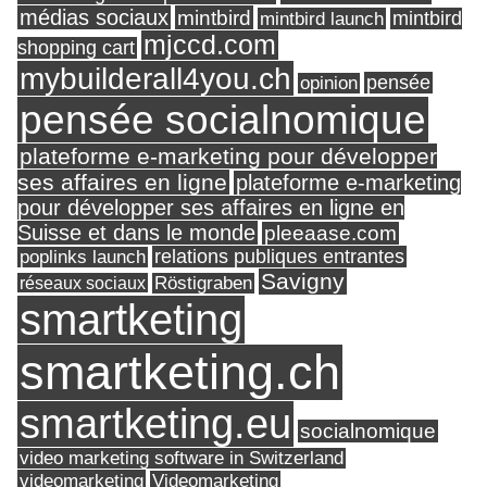
médias sociaux
mintbird
mintbird launch
mintbird
mjccd.com
shopping cart
mybuilderall4you.ch
pensée
opinion
pensée socialnomique
plateforme e-marketing pour développer
ses affaires en ligne
plateforme e-marketing
pour développer ses affaires en ligne en
Suisse et dans le monde
pleeaase.com
relations publiques entrantes
poplinks launch
Savigny
réseaux sociaux
Röstigraben
smartketing
smartketing.ch
smartketing.eu
socialnomique
video marketing software in Switzerland
videomarketing
Videomarketing