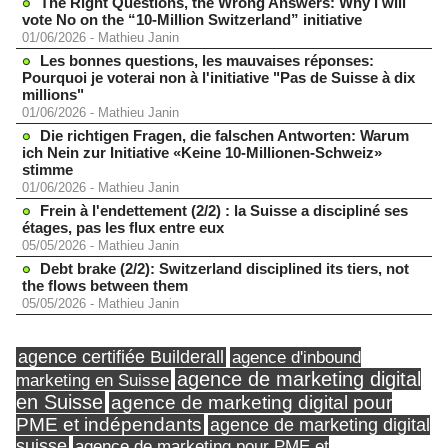
The Right Questions, the Wrong Answers: Why I will
vote No on the “10-Million Switzerland” initiative
01/06/2026
-
Mathieu Janin
Les bonnes questions, les mauvaises réponses:
Pourquoi je voterai non à l'initiative "Pas de Suisse à dix
millions"
01/06/2026
-
Mathieu Janin
Die richtigen Fragen, die falschen Antworten: Warum
ich Nein zur Initiative «Keine 10-Millionen-Schweiz»
stimme
01/06/2026
-
Mathieu Janin
Frein à l'endettement (2/2) : la Suisse a discipliné ses
étages, pas les flux entre eux
05/05/2026
-
Mathieu Janin
Debt brake (2/2): Switzerland disciplined its tiers, not
the flows between them
05/05/2026
-
Mathieu Janin
agence certifiée Builderall
agence d'inbound
agence de marketing digital
marketing en Suisse
en Suisse
agence de marketing digital pour
PME et indépendants
agence de marketing digital
suisse
agence de marketing pour PME et