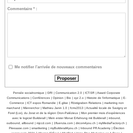
Commentaire * :
Me notifier l'arrivée de nouveaux commentaires
Pensée socialnomique
|
GRI
|
Communication 2.0
|
ICT-SR
|
Award Corporate
Communications
|
Conférences
|
Opinion
|
Bio
|
xyz 2.o
|
Histoire de l'informatique
|
E-
Commerce
|
ICT expos Romandie
|
E.glise
|
Röstigraben Relations
|
marketing non
marchand
|
Männerchor
|
Mathieu Janin 1.0
|
fcmv2013
|
Actualité locale de Savigny et
Forel (Lvx), du Jorat et de la région Oron-Palézieux
|
Mon premier mois d'expériences
avec le logiciel Builderall
|
Mein erster Monat Erfahrung mit Builderall
|
inbound,
outbound, allbound
|
mjccd.com
|
1fluenzia.com
|
dircom4you.ch
|
myMediaFactory.ch
|
Pleeaase.com
|
smartketing
|
myBuilderall4you.ch
|
Inbound PR Academy
|
Élection