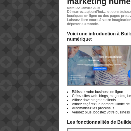
marketing numé
Mardi 22 Janvier 2019
Démarrez aujourd’hui… et construisez 
boutiques en ligne ou des pages pro av
Laissez libre cours à votre imaginatio
déposer au monde.
Voici une introduction à Bui
numérique:
Bâtissez votre business en ligne
Créez sites web, blogs, magasins, tu
Attirez davantage de clients.
Attirez et gérez un nombre illimité de
Automatisez les processus.
Vendez plus, boostez votre business 
Les fonctionnalités de Builde