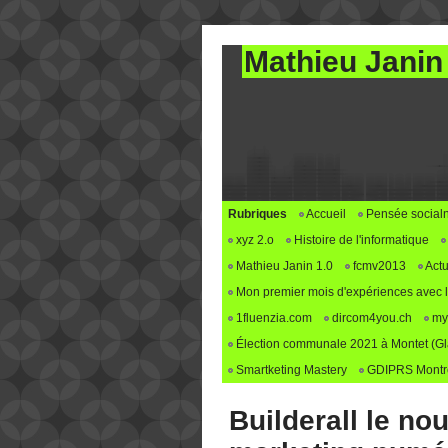
Mathieu Janin
Rubriques
Accueil
Pensée social
xyz 2.o
Histoire de l'informatique
Mathieu Janin 1.0
fcmv2013
Actu
Mon premier mois d'expériences avec le 
1fluenzia.com
dircom4you.ch
my
Élection communale 2021 à Montet (G
Smartketing Mastery
GDIPRS Montre
Builderall le n