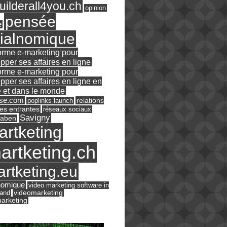
ilderall4you.ch
opinion
pensée
e
ialnomique
orme e-marketing pour
pper ses affaires en ligne
orme e-marketing pour
pper ses affaires en ligne en
 et dans le monde
ase.com
relations
poplinks launch
es entrantes
réseaux sociaux
Savigny
raben
artketing
artketing.ch
rtketing.eu
nomique
video marketing software in
land
videomarketing
arketing