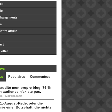
il
ie
chargements
m
ttre article
s
act
etter
ews
es
Populaires
Commentées
i audité mon propre blog. 76 %
 audience n'existe pas.
26
-
Mathieu Janin
 1.-August-Rede, oder die
ie einer Botschaft, die nichts