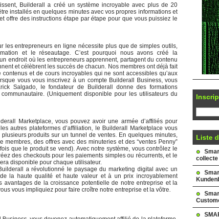
issent, Builderall a créé un système incroyable avec plus de 20
tre installés en quelques minutes avec vos propres informations et
if et offre des instructions étape par étape pour que vous puissiez le
 les entrepreneurs en ligne nécessite plus que de simples outils,
rmation et le réseautage. C’est pourquoi nous avons créé la
 un endroit où les entrepreneurs apprennent, partagent du contenu
ennent et célèbrent les succès de chacun. Nos membres ont déjà fait
e contenus et de cours incroyables qui ne sont accessibles qu’aux
sque vous vous inscrivez à un compte Builderall Business, vous
ick Salgado, le fondateur de Builderall donne des formations
 communautaire. (Uniquement disponible pour les utilisateurs du
Inscrip
derall Marketplace, vous pouvez avoir une armée d’affiliés pour
s autres plateformes d’affiliation, le Builderall Marketplace vous
 plusieurs produits sur un tunnel de ventes. En quelques minutes,
Liste d
 membres, des offres avec des minuteries et des “ventes Penny”
ois que le produit se vend). Avec notre système, vous contrôlez le
Smark
créez des checkouts pour les paiements simples ou récurrents, et le
collecte
sera disponible pour chaque utilisateur.
ilderall a révolutionné le paysage du marketing digital avec un
Smar
de la haute qualité et haute valeur et à un prix incroyablement
Kundenb
 avantages de la croissance potentielle de notre entreprise et la
us vous impliquiez pour faire croître notre entreprise et la vôtre.
Smar
Custome
SMAR
l Business, vous devenez automatiquement affilié de la plateforme.