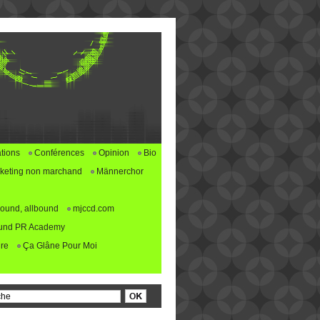
tions
Conférences
Opinion
Bio
keting non marchand
Männerchor
ound, allbound
mjccd.com
und PR Academy
re
Ça Glâne Pour Moi