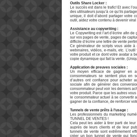
Outils Share Locker :
Le succès est dans le trafic! Et avec l’
des utilisateurs jusqu’à ce qu’ils partag
unique, il doit d’abord partager votre 
outil, aidez votre contenu à devenir viral
Assistance au copywriting :
Le Copywriting est l’art d’écrire afin de
sur vos pages de vente, pages de capture
difficile d’écrire une lettre de vente pe
Ce générateur de scripts vous aide à 
webinaires, vidéos, e-mails, etc. L’outil
votre produit et ce dont votre avatar a 
copie dynamique qui fait la vente. (Uniq
Application de preuves sociales :
Un moyen efficace de gagner en auto
consommateurs se sentent plus en séc
d’autres ont confiance pour acheter au
sociale afin de générer des conversio
consommateur peut voir les derniers ach
votre produit. Parce que les autres vous
le consommateur actuel à se convertir aus
gagner de la confiance, de renforcer votr
Tunnels de vente prêts à l’usage :
Les professionnels du marketing numér
TUNNEL DE VENTES !
Cela peut les aider à tirer parti de leu
auprès de leurs clients et de leur p
tunnels de vente sont extrêmement effi
créer un bon tunnel de vente qui fonct