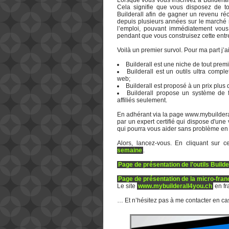
Cela signifie que vous disposez de to
Builderall afin de gagner un revenu réc
depuis plusieurs années sur le marché 
l’emploi, pouvant immédiatement vous 
pendant que vous construisez cette entre
Voilà un premier survol. Pour ma part j’a
Builderall est une niche de tout premi
Builderall est un outils ultra comp
web;
Builderall est proposé à un prix plus 
Builderall propose un système de f
affiliés seulement.
En adhérant via la page www.mybuilderal
par un expert certifié qui dispose d'un
qui pourra vous aider sans problème en
Alors, lancez-vous. En cliquant sur 
semaine
.
Page de présentation de l’outils Builde
Page de présentation de la micro-franc
Le site
www.mybuilderall4you.ch
en fr
… Et n’hésitez pas à me contacter en ca