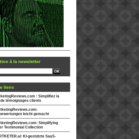
tion à la newsletter
e liens
etingReviews.com : Simplifiez la
 de témoignages clients
tketingReviews.com:
ewertungen leicht gemacht
tketingReviews.com: Simplifying
r Testimonial Collection
TKETER.ai: KI-gestützte SaaS-