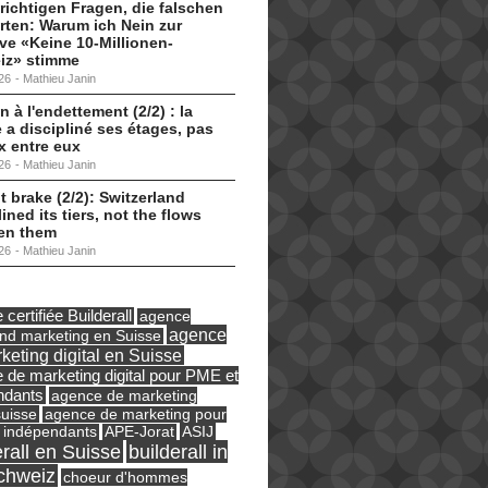
 richtigen Fragen, die falschen
ten: Warum ich Nein zur
tive «Keine 10-Millionen-
iz» stimme
26
-
Mathieu Janin
n à l'endettement (2/2) : la
 a discipliné ses étages, pas
ux entre eux
26
-
Mathieu Janin
t brake (2/2): Switzerland
lined its tiers, not the flows
en them
26
-
Mathieu Janin
certifiée Builderall
agence
agence
und marketing en Suisse
keting digital en Suisse
 de marketing digital pour PME et
ndants
agence de marketing
suisse
agence de marketing pour
ASIJ
 indépendants
APE-Jorat
erall en Suisse
builderall in
chweiz
choeur d'hommes