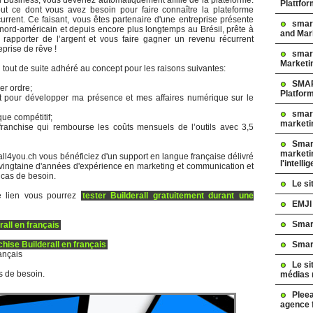
Plattfo
ut ce dont vous avez besoin pour faire connaître la plateforme
urrent. Ce faisant, vous êtes partenaire d'une entreprise présente
smar
nord-américain et depuis encore plus longtemps au Brésil, prête à
and Mar
rapporter de l’argent et vous faire gagner un revenu récurrent
prise de rêve !
smart
Marketi
i tout de suite adhéré au concept pour les raisons suivantes:
SMAR
er ordre;
Platfor
let pour développer ma présence et mes affaires numérique sur le
smart
que compétitif;
marketi
ranchise qui rembourse les coûts mensuels de l’outils avec 3,5
Smart
marketi
l4you.ch vous bénéficiez d'un support en langue française délivré
l'intelli
e vingtaine d'années d'expérience en marketing et communication et
 cas de besoin.
Le s
ce lien vous pourrez
tester Builderall gratuitement durant une
EMJI
Smar
rall en français
hise Builderall en français
Smar
ançais
Le si
s de besoin.
médias 
Pleea
agence 