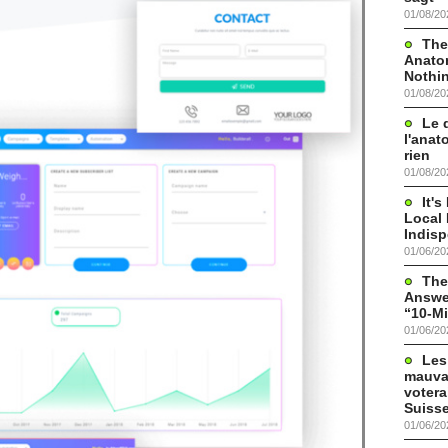
01/08/20
The
Anato
Nothi
01/08/20
Le 
l'anat
rien
01/08/20
It'
Local 
Indis
01/06/20
The
Answer
“10-Mi
01/06/20
Les
mauva
votera
Suisse
01/06/20