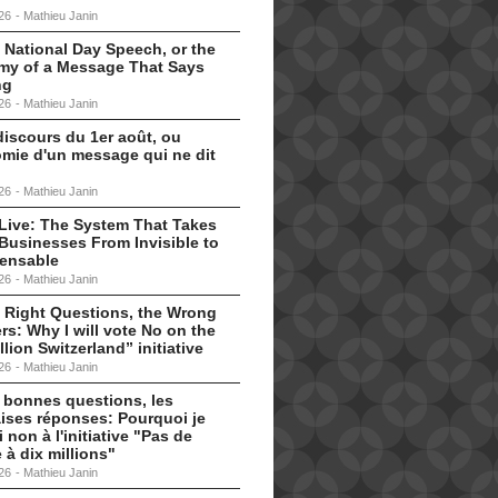
26
-
Mathieu Janin
 National Day Speech, or the
my of a Message That Says
ng
26
-
Mathieu Janin
discours du 1er août, ou
omie d'un message qui ne dit
26
-
Mathieu Janin
s Live: The System That Takes
Businesses From Invisible to
pensable
26
-
Mathieu Janin
 Right Questions, the Wrong
s: Why I will vote No on the
llion Switzerland” initiative
26
-
Mathieu Janin
 bonnes questions, les
ises réponses: Pourquoi je
i non à l'initiative "Pas de
 à dix millions"
26
-
Mathieu Janin