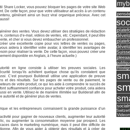
mybu
outil Share Locker, vous pouvez bloquer les pages de votre site Web
ent. De cette façon, pour que votre utilisateur ait accès à un contenu
pensé
contenu, générant ainsi un buzz viral organique précieux. Avec cet
 aussi!
soc
platef
 générer des ventes. Vous devez utiliser des stratégies de rédaction
dévelo
, contenus d’e-mail, vidéos de ventes, etc. Cependant, il peut être
rtinente, et cher si vous devez embaucher un professionnel.
platef
créer une excellente copie pour vos lettres de ventes ou pages,
dévelo
 vous aidera à identifier votre avatar, à identifier les avantages de
Suisse
besoin pour réaliser la vente. De cette façon, vous pouvez créer une
uement disponible en Anglais, à l’heure actuelle.)
pleea
publiqu
Röstig
rité en ligne consiste à utiliser les preuves sociales. Les
urité lorsqu’ils achètent quelque chose qu’ils constatent que
sm
ssi. C’est pourquoi Builderall utilise une application de preuve
ns et des résultats. Sur les pages de vente ou de paiement, le
sm
eteurs de votre produit, ce qui les aide à comprendre le succès de
 font suffisamment confiance pour acheter votre produit, cela aidera
si en vente. Utilisez-le de manière illimitée sur Builderall afin de
sma
e autorité et de générer plus de ventes.
social
ique et les entrepreneurs connaissent la grande puissance d’un
Switzer
Videom
r activité pour gagner de nouveaux clients, augmenter leur autorité
ublic, ou augmenter la consommation moyenne par prospect. Les
caces dans le marketing numérique, mais il peut être difficile de
ionne. Afin de vous aider à obtenir des résultats et à créer de