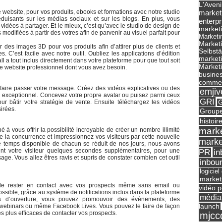
L'Aveni
website, pour vos produits, ebooks et formations avec notre studio
market
duisants sur les médias sociaux et sur les blogs. En plus, vous
enterpr
déos à partager. Et le mieux, c’est qu’avec le studio de design de
marketi
modifiées à partir des votres afin de parvenir au visuel parfait pour
Marketi
Market
 des images 3D pour vos produits afin d’attirer plus de clients et
Selbst
 C’est facile avec notre outil. Oubliez les applications d’édition
marketi
l a tout inclus directement dans votre plateforme pour que tout soit
Marketi
e website professionnel dont vous avez besoin.
busines
commer
 faire passer votre message. Créez des vidéos explicatives ou des
emjiv
l exceptionnel. Concevez votre propre avatar ou puisez parmi ceux
GRI
pour bâtir votre stratégie de vente. Ensuite téléchargez les vidéos
G
irées.
Groupe
histoir
marke
é à vous offrir la possibilité incroyable de créer un nombre illimité
 la concurrence et impressionnez vos visiteurs par cette nouvelle
marke
 temps disponible de chacun se réduit de nos jours, nous avons
nent votre visiteur quelques secondes supplémentaires, pour une
in
PR
ge. Vous allez êtres ravis et supris de constater combien cet outil
inbou
logicie
market
e rester en contact avec vos prospects même sans email ou
vidéo p
sible, grâce au système de notifications inclus dans la plateforme
média
vés d’ouverture, vous pouvez promouvoir des évènements, des
 webinars ou même Facebook Lives. Vous pouvez le faire de façon
launch
les plus efficaces de contacter vos prospects.
mjcc