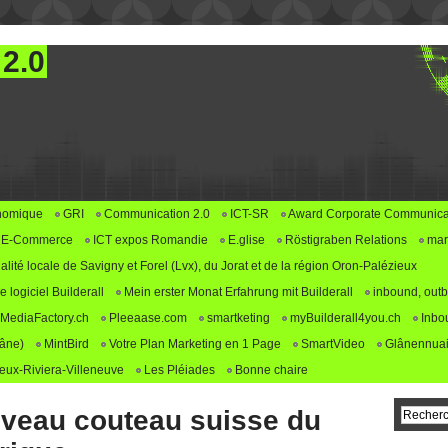
 2.0
nomique
GRI
Communication 2.0
ICT-SR
Award Corporate Communica
E-Commerce
ICT expos Romandie
E.glise
Röstigraben Relations
mar
alité locale de Savigny et Forel (Lvx), du Jorat et de la région Oron-Palézieux
logiciel Builderall
Mein erster Monat Erfahrung mit Builderall
inbound, outb
MediaFactory.ch
Pleeaase.com
smartketing
myBuilderall4you.ch
Inbo
lâne)
MintBird
Votre Plan Marketing en 1 Page
SmartVideo
Glânennuai
ux-Riviera-Villeneuve
Les Pléiades
Bonne chaire
ouveau couteau suisse du