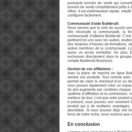
puissants tunnels de vente qui convert
tunnels de vente complètement prêts à ê
offres. Il est extrêmement rapide, intuit
configurer facilement.
Communauté d’aide Builderall:
Nous savons que la voie du succès pour
elle nécessite la communauté, la fo
communauté d’affaires Builderall. C’est
pertinent les uns avec les autres, souti
des dizaines d’heures de formations, d
autres membres de la communauté. Lor
aurez un accès immédiat. De plus, Er
exclusives directement dans le groupe
compte Builderall Business).
Gestion de vos affiliations :
Avec la place de marché en ligne Buil
vendre vos produits. Tout comme avec le
permet de créer le checkout d’un ou de
vous pouvez également créer un espace
(le prix augmente par centimes chaque f
système d’affiliation et la commission, 
meilleur de tout, c’est que votre produit 
A présent, vous pouvez voir comment Bu
produit qui a de multiples avantages, 
abordable. Si vous pouvez déjà voir les
force de notre niche, nous voulons que vo
En conclusion
Lorsque vous vous inscrivez à Builderal