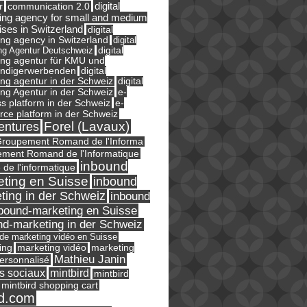
digital
r
communication 2.0
ing agency for small and medium
ises in Switzerland
digital
ng agency in Switzerland
digital
ng Agentur Deutschweiz
digital
ing agentur für KMU und
ändigerwerbenden
digital
ng agentur in der Schweiz
digital
e-
ng Agentur in der Schweiz
s platform in der Schweiz
e-
ce platform in der Schweiz
Forel (Lavaux)
entures
roupement Romand de l'Informa
ment Romand de l'Informatique
inbound
e de l'informatique
ting en Suisse
inbound
ting in der Schweiz
inbound
bound-marketing en Suisse
nd-marketing in der Schweiz
l de marketing vidéo en Suisse
ing
marketing
marketing vidéo
Mathieu Janin
ersonnalisé
s sociaux
mintbird
mintbird
mintbird shopping cart
d.com