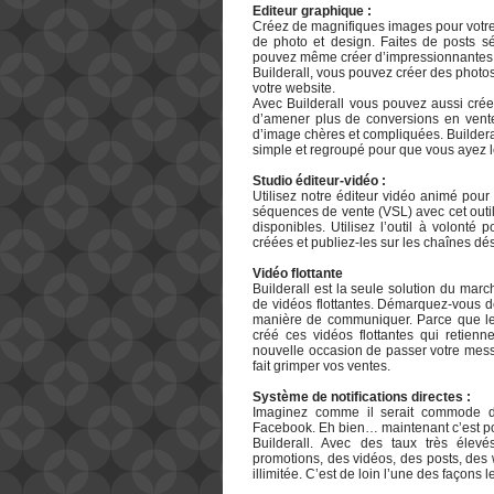
Editeur graphique :
Créez de magnifiques images pour votre 
de photo et design. Faites de posts sé
pouvez même créer d’impressionnantes vi
Builderall, vous pouvez créer des photos 
votre website.
Avec Builderall vous pouvez aussi créer
d’amener plus de conversions en ventes.
d’image chères et compliquées. Builderal
simple et regroupé pour que vous ayez l
Studio éditeur-vidéo :
Utilisez notre éditeur vidéo animé pour
séquences de vente (VSL) avec cet outi
disponibles. Utilisez l’outil à volonté 
créées et publiez-les sur les chaînes dés
Vidéo flottante
Builderall est la seule solution du march
de vidéos flottantes. Démarquez-vous de
manière de communiquer. Parce que le
créé ces vidéos flottantes qui retien
nouvelle occasion de passer votre messa
fait grimper vos ventes.
Système de notifications directes :
Imaginez comme il serait commode d
Facebook. Eh bien… maintenant c’est pos
Builderall. Avec des taux très éle
promotions, des vidéos, des posts, des
illimitée. C’est de loin l’une des façons 