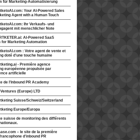
rm für Marketing-Automatisierung
tketoAI.com: Your AI-Powered Sales
keting Agent with a Human Touch
ketoAI.com: Ihr Verkaufs- und
ngagent mit menschlicher Note
TKETER.ai: AI-Powered SaaS
m for Marketing Automation
ketoAI.com : Votre agent de vente et
ng doté d'une touche humaine
keting.ai - Première agence
ng européenne propulsée par
gence artificielle
ite de l'Inbound PR Academy
 Ventures (Europe) LTD
tketing Suisse/Schweiz/Switzerland
tketing Europe/Europa
te suisse de monitoring des différents
nationaux.
ase.com – le site de la première
francophone d'inbound PR