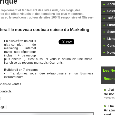
rique
Accue
rapidement et facilement des sites web, des blogs, des
Galer
ec des effets visuels et des fonctions les plus modernes.
n avec le seul constructeur de sites 100 % responsive et Glisser-
Télé
Foru
lderall le nouveau couteau suisse du Marketing
Soume
Lien
En plus d’être un outils
ultra-complet de
Cont
marketing internet
(avec auto-répondeur
Newsl
inclus ! + beaucoup
plus encore…), c’est aussi, si vous le souhaitez une micro-
franchise au revenus mensuels récurrents.
Builderall en 7 phrases :
Les N
Transformez votre idée extraordinaire en un Business
extraordinaire !
Récent
nnels de ventes.
J'a
 contacts.
de mon
03/08/20
!
Die
rall
Anatom
sagt