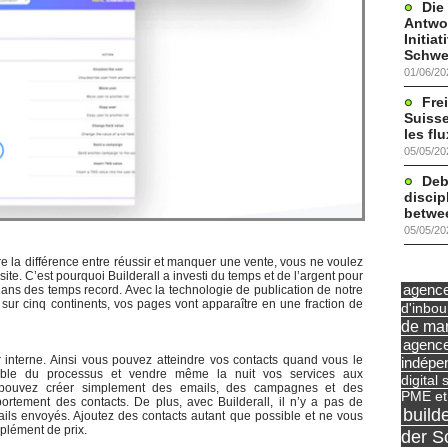
Die
Antwor
Initia
Schwe
01/06/20
Frei
Suisse
les fl
05/05/20
Deb
discip
betwe
05/05/20
e la différence entre réussir et manquer une vente, vous ne voulez
te. C’est pourquoi Builderall a investi du temps et de l’argent pour
agence 
ans des temps record. Avec la technologie de publication de notre
 sur cinq continents, vos pages vont apparaître en une fraction de
d'inbo
de mar
agence
interne. Ainsi vous pouvez atteindre vos contacts quand vous le
indépe
mble du processus et vendre même la nuit vos services aux
digital 
s pouvez créer simplement des emails, des campagnes et des
PME et
tement des contacts. De plus, avec Builderall, il n’y a pas de
build
ils envoyés. Ajoutez des contacts autant que possible et ne vous
plément de prix.
der S