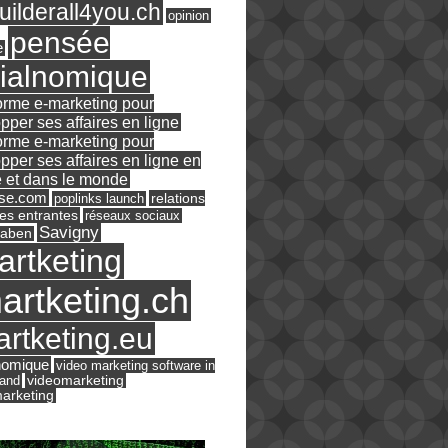
ilderall4you.ch
opinion
pensée
e
ialnomique
orme e-marketing pour
pper ses affaires en ligne
orme e-marketing pour
pper ses affaires en ligne en
 et dans le monde
ase.com
relations
poplinks launch
es entrantes
réseaux sociaux
Savigny
raben
artketing
artketing.ch
rtketing.eu
nomique
video marketing software in
land
videomarketing
arketing