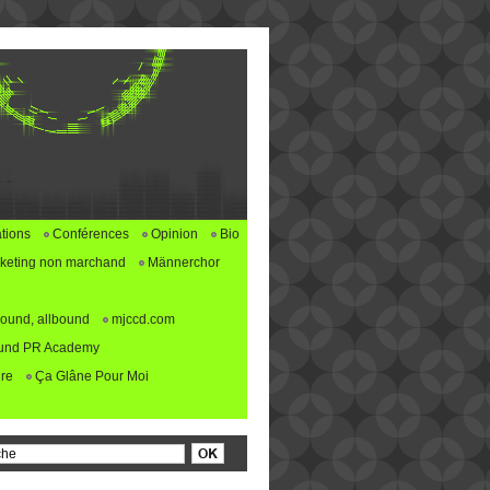
tions
Conférences
Opinion
Bio
keting non marchand
Männerchor
ound, allbound
mjccd.com
und PR Academy
re
Ça Glâne Pour Moi