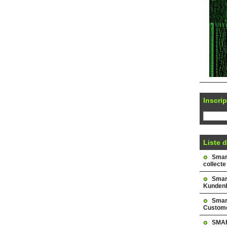
Inscrip
Liste d
Smark
collecte
Smar
Kundenb
Smar
Custome
SMAR