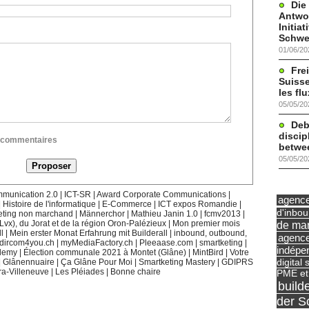
Die
Antwor
Initia
Schwe
01/06/20
Frei
Suisse
les fl
05/05/20
Deb
discip
ux commentaires
betwe
05/05/20
munication 2.0
|
ICT-SR
|
Award Corporate Communications
|
agence 
|
Histoire de l'informatique
|
E-Commerce
|
ICT expos Romandie
|
d'inbo
eting non marchand
|
Männerchor
|
Mathieu Janin 1.0
|
fcmv2013
|
de mar
(Lvx), du Jorat et de la région Oron-Palézieux
|
Mon premier mois
l
|
Mein erster Monat Erfahrung mit Builderall
|
inbound, outbound,
agence
dircom4you.ch
|
myMediaFactory.ch
|
Pleeaase.com
|
smartketing
|
indépe
demy
|
Élection communale 2021 à Montet (Glâne)
|
MintBird
|
Votre
digital 
|
Glânennuaire
|
Ça Glâne Pour Moi
|
Smartketing Mastery
|
GDIPRS
ra-Villeneuve
|
Les Pléiades
|
Bonne chaire
PME et
build
der S