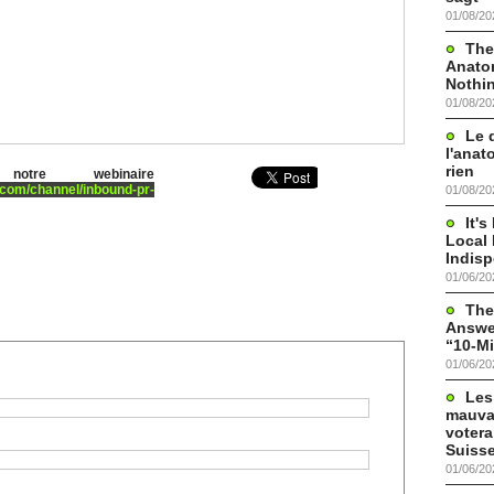
01/08/20
The
Anato
Nothi
01/08/20
Le 
l'anat
rien
notre webinaire
.com/channel/inbound-pr-
01/08/20
It'
Local 
Indis
01/06/20
The
Answer
“10-Mi
01/06/20
Les
mauva
votera
Suisse
01/06/20