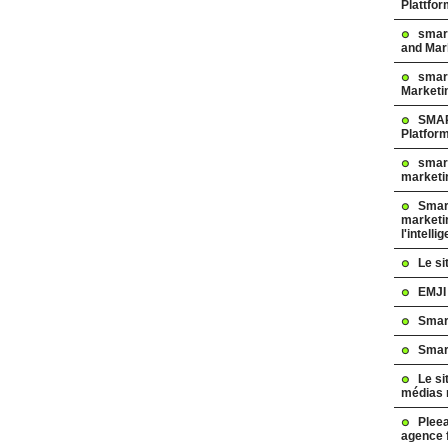
Plattfo
smar
and Mar
smart
Marketi
SMAR
Platfor
smart
marketi
Smart
marketi
l'intelli
Le s
EMJI
Smar
Smar
Le si
médias 
Pleea
agence 