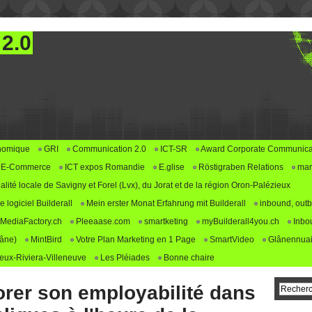
 2.0
nomique
GRI
Communication 2.0
ICT-SR
Award Corporate Communica
E-Commerce
ICT expos Romandie
E.glise
Röstigraben Relations
mar
alité locale de Savigny et Forel (Lvx), du Jorat et de la région Oron-Palézieux
logiciel Builderall
Mein erster Monat Erfahrung mit Builderall
inbound, outb
MediaFactory.ch
Pleeaase.com
smartketing
myBuilderall4you.ch
Inbo
lâne)
MintBird
Votre Plan Marketing en 1 Page
SmartVideo
Glânennuai
ux-Riviera-Villeneuve
Les Pléiades
Bonne chaire
rer son employabilité dans