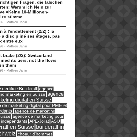
 richtigen Fragen, die falschen
ten: Warum ich Nein zur
tive «Keine 10-Millionen-
iz» stimme
26
-
Mathieu Janin
n à l'endettement (2/2) : la
 a discipliné ses étages, pas
ux entre eux
26
-
Mathieu Janin
t brake (2/2): Switzerland
lined its tiers, not the flows
en them
26
-
Mathieu Janin
certifiée Builderall
agence
agence
und marketing en Suisse
keting digital en Suisse
 de marketing digital pour PME et
ndants
agence de marketing
suisse
agence de marketing pour
ASIJ
 indépendants
APE-Jorat
erall en Suisse
builderall in
chweiz
choeur d'hommes