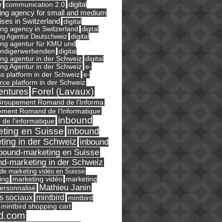
digital
r
communication 2.0
ing agency for small and medium
ises in Switzerland
digital
ng agency in Switzerland
digital
ng Agentur Deutschweiz
digital
ing agentur für KMU und
ändigerwerbenden
digital
ng agentur in der Schweiz
digital
e-
ng Agentur in der Schweiz
s platform in der Schweiz
e-
ce platform in der Schweiz
Forel (Lavaux)
entures
roupement Romand de l'Informa
ment Romand de l'Informatique
inbound
e de l'informatique
ting en Suisse
inbound
ting in der Schweiz
inbound
bound-marketing en Suisse
nd-marketing in der Schweiz
l de marketing vidéo en Suisse
ing
marketing
marketing vidéo
Mathieu Janin
ersonnalisé
s sociaux
mintbird
mintbird
mintbird shopping cart
d.com