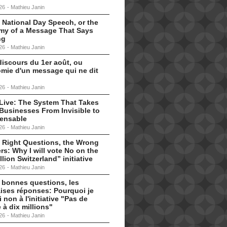
26
-
Mathieu Janin
 National Day Speech, or the
my of a Message That Says
ng
26
-
Mathieu Janin
discours du 1er août, ou
omie d'un message qui ne dit
26
-
Mathieu Janin
s Live: The System That Takes
Businesses From Invisible to
pensable
26
-
Mathieu Janin
 Right Questions, the Wrong
s: Why I will vote No on the
llion Switzerland” initiative
26
-
Mathieu Janin
 bonnes questions, les
ises réponses: Pourquoi je
i non à l'initiative "Pas de
 à dix millions"
26
-
Mathieu Janin