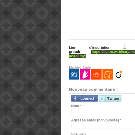
Lien d'inscription à 
gratuit
:
https://event.webinarjam
academy
Mathieu Janin
Nouveau commentaire :
Nom * :
Adresse email (non publiée) * :
Site web :