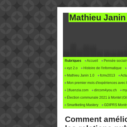
Mathieu Janin
Rubriques
Accueil
Pensée social
xyz 2.o
Histoire de l'informatique
Mathieu Janin 1.0
fcmv2013
Actu
Mon premier mois d'expériences avec le 
1fluenzia.com
dircom4you.ch
my
Élection communale 2021 à Montet (G
Smartketing Mastery
GDIPRS Montre
Comment amélio