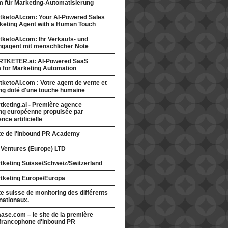
rm für Marketing-Automatisierung
tketoAI.com: Your AI-Powered Sales
keting Agent with a Human Touch
ketoAI.com: Ihr Verkaufs- und
ngagent mit menschlicher Note
TKETER.ai: AI-Powered SaaS
m for Marketing Automation
ketoAI.com : Votre agent de vente et
ng doté d'une touche humaine
keting.ai - Première agence
ng européenne propulsée par
gence artificielle
ite de l'Inbound PR Academy
 Ventures (Europe) LTD
tketing Suisse/Schweiz/Switzerland
tketing Europe/Europa
te suisse de monitoring des différents
nationaux.
ase.com – le site de la première
francophone d'inbound PR