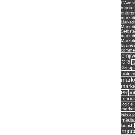
L'Aveni
market
enterpr
marketi
Marketi
Market
Selbst
marketi
Marketi
busines
commer
emjiv
GRI
G
Groupe
histoir
marke
marke
in
PR
inbou
logicie
market
vidéo p
média
launch
mjcc