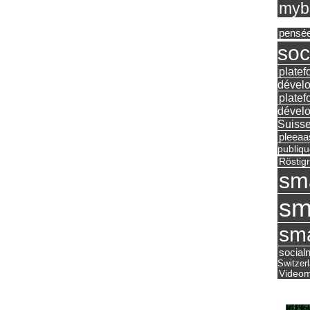
mybu
pensé
soc
platef
dévelo
platef
dévelo
Suisse
pleea
publiqu
Röstig
sm
sm
sma
social
Switzer
Videom