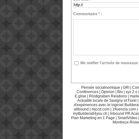
Commentaire * :
Me notifier l'arrivée de nouvea
Pensée socialnomique
|
GRI
|
Com
Conférences
|
Opinion
|
Bio
|
xyz 2.o
E.glise
|
Röstigraben Relations
|
mark
Actualité locale de Savigny et Forel 
d'expériences avec le logiciel Builderal
allbound
|
mjccd.com
|
1fluenzia.com
|
myBuilderall4you.ch
|
Inbound PR Aca
Plan Marketing en 1 Page
|
SmartVideo
Montreux-Rivie