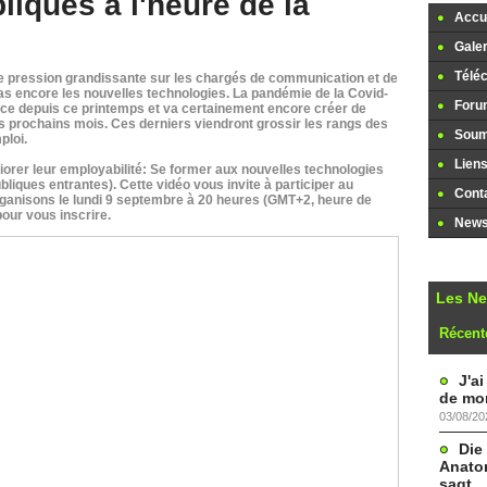
bliques à l'heure de la
Accue
Galer
Télé
une pression grandissante sur les chargés de communication et de
pas encore les nouvelles technologies. La pandémie de la Covid-
Foru
nce depuis ce printemps et va certainement encore créer de
prochains mois. Ces derniers viendront grossir les rangs des
Soume
loi.
Lien
iorer leur employabilité: Se former aux nouvelles technologies
ubliques entrantes). Cette vidéo vous invite à participer au
Cont
rganisons le lundi 9 septembre à 20 heures (GMT+2, heure de
pour vous inscrire.
Newsl
Les N
Récent
J'a
de mon
03/08/20
Die
Anatom
sagt