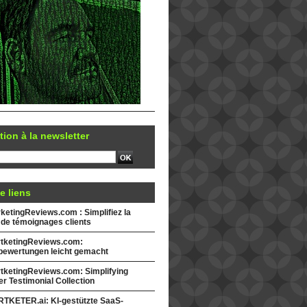
tion à la newsletter
e liens
etingReviews.com : Simplifiez la
 de témoignages clients
tketingReviews.com:
ewertungen leicht gemacht
tketingReviews.com: Simplifying
r Testimonial Collection
TKETER.ai: KI-gestützte SaaS-