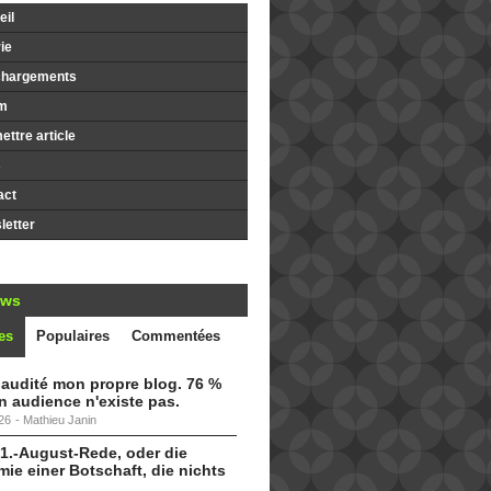
il
ie
chargements
m
ttre article
s
act
etter
ews
es
Populaires
Commentées
i audité mon propre blog. 76 %
 audience n'existe pas.
26
-
Mathieu Janin
 1.-August-Rede, oder die
ie einer Botschaft, die nichts