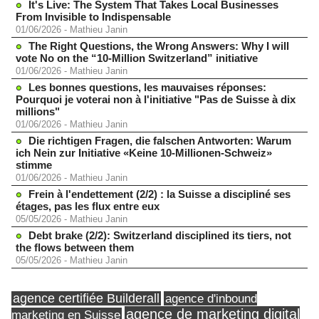
It's Live: The System That Takes Local Businesses
From Invisible to Indispensable
01/06/2026
-
Mathieu Janin
The Right Questions, the Wrong Answers: Why I will
vote No on the “10-Million Switzerland” initiative
01/06/2026
-
Mathieu Janin
Les bonnes questions, les mauvaises réponses:
Pourquoi je voterai non à l'initiative "Pas de Suisse à dix
millions"
01/06/2026
-
Mathieu Janin
Die richtigen Fragen, die falschen Antworten: Warum
ich Nein zur Initiative «Keine 10-Millionen-Schweiz»
stimme
01/06/2026
-
Mathieu Janin
Frein à l'endettement (2/2) : la Suisse a discipliné ses
étages, pas les flux entre eux
05/05/2026
-
Mathieu Janin
Debt brake (2/2): Switzerland disciplined its tiers, not
the flows between them
05/05/2026
-
Mathieu Janin
agence certifiée Builderall
agence d'inbound
agence de marketing digital
marketing en Suisse