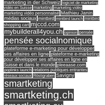
marketing in der Schweiz
logiciel de marketing
marketing
vidéo en Suisse
marketing vidéo
Mathieu Janin
marketing vidéo personnalisé
médias sociaux
mintbird
mintbird launch
mintbird
mjccd.com
shopping cart
mybuilderall4you.ch
pensée
opinion
pensée socialnomique
plateforme e-marketing pour développer
ses affaires en ligne
plateforme e-marketing
pour développer ses affaires en ligne en
Suisse et dans le monde
pleeaase.com
relations publiques entrantes
poplinks launch
Savigny
réseaux sociaux
Röstigraben
smartketing
smartketing.ch