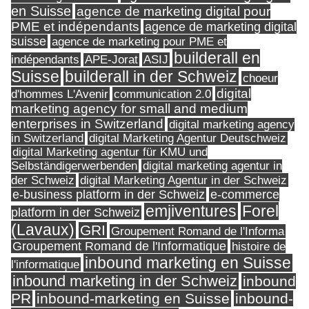
en Suisse
agence de marketing digital pour
PME et indépendants
agence de marketing digital
suisse
agence de marketing pour PME et
builderall en
indépendants
ASIJ
APE-Jorat
Suisse
builderall in der Schweiz
choeur
digital
d'hommes L'Avenir
communication 2.0
marketing agency for small and medium
enterprises in Switzerland
digital marketing agency
in Switzerland
digital Marketing Agentur Deutschweiz
digital Marketing agentur für KMU und
Selbständigerwerbenden
digital marketing agentur in
digital Marketing Agentur in der Schweiz
der Schweiz
e-business platform in der Schweiz
e-commerce
Forel
emjiventures
platform in der Schweiz
(Lavaux)
GRI
Groupement Romand de l'Informa
Groupement Romand de l'Informatique
histoire de
inbound marketing en Suisse
l'informatique
inbound marketing in der Schweiz
inbound
PR
inbound-marketing en Suisse
inbound-