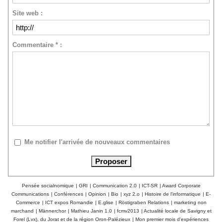
Site web :
Commentaire * :
Me notifier l'arrivée de nouveaux commentaires
Pensée socialnomique
|
GRI
|
Communication 2.0
|
ICT-SR
|
Award Corporate
Communications
|
Conférences
|
Opinion
|
Bio
|
xyz 2.o
|
Histoire de l'informatique
|
E-
Commerce
|
ICT expos Romandie
|
E.glise
|
Röstigraben Relations
|
marketing non
marchand
|
Männerchor
|
Mathieu Janin 1.0
|
fcmv2013
|
Actualité locale de Savigny et
Forel (Lvx), du Jorat et de la région Oron-Palézieux
|
Mon premier mois d'expériences