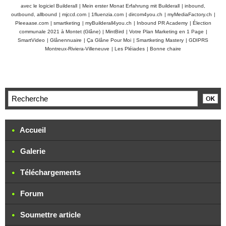
avec le logiciel Builderall
|
Mein erster Monat Erfahrung mit Builderall
|
inbound,
outbound, allbound
|
mjccd.com
|
1fluenzia.com
|
dircom4you.ch
|
myMediaFactory.ch
|
Pleeaase.com
|
smartketing
|
myBuilderall4you.ch
|
Inbound PR Academy
|
Élection
communale 2021 à Montet (Glâne)
|
MintBird
|
Votre Plan Marketing en 1 Page
|
SmartVideo
|
Glânennuaire
|
Ça Glâne Pour Moi
|
Smartketing Mastery
|
GDIPRS
Montreux-Riviera-Villeneuve
|
Les Pléiades
|
Bonne chaire
Accueil
Galerie
Téléchargements
Forum
Soumettre article