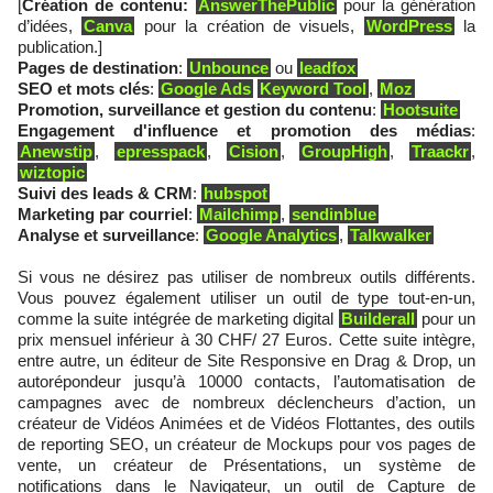
[
Création de contenu:
AnswerThePublic
pour la génération
d’idées,
Canva
pour la création de visuels,
WordPress
la
publication.]
Pages de destination
:
Unbounce
ou
leadfox
SEO et mots clés
:
Google Ads
Keyword Tool
,
Moz
Promotion, surveillance et gestion du contenu
:
Hootsuite
Engagement d'influence et promotion des médias
:
Anewstip
,
epresspack
,
Cision
,
GroupHigh
,
Traackr
,
wiztopic
Suivi des leads & CRM
:
hubspot
Marketing par courriel
:
Mailchimp
,
sendinblue
Analyse et surveillance
:
Google Analytics
,
Talkwalker
Si vous ne désirez pas utiliser de nombreux outils différents.
Vous pouvez également utiliser un outil de type tout-en-un,
comme la suite intégrée de marketing digital
Builderall
pour un
prix mensuel inférieur à 30 CHF/ 27 Euros. Cette suite intègre,
entre autre, un éditeur de Site Responsive en Drag & Drop, un
autorépondeur jusqu’à 10000 contacts, l’automatisation de
campagnes avec de nombreux déclencheurs d’action, un
créateur de Vidéos Animées et de Vidéos Flottantes, des outils
de reporting SEO, un créateur de Mockups pour vos pages de
vente, un créateur de Présentations, un système de
notifications dans le Navigateur, un outil de Capture de