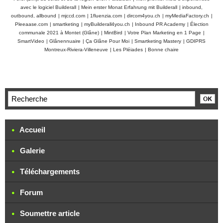
avec le logiciel Builderall
|
Mein erster Monat Erfahrung mit Builderall
|
inbound,
outbound, allbound
|
mjccd.com
|
1fluenzia.com
|
dircom4you.ch
|
myMediaFactory.ch
|
Pleeaase.com
|
smartketing
|
myBuilderall4you.ch
|
Inbound PR Academy
|
Élection
communale 2021 à Montet (Glâne)
|
MintBird
|
Votre Plan Marketing en 1 Page
|
SmartVideo
|
Glânennuaire
|
Ça Glâne Pour Moi
|
Smartketing Mastery
|
GDIPRS
Montreux-Riviera-Villeneuve
|
Les Pléiades
|
Bonne chaire
Accueil
Galerie
Téléchargements
Forum
Soumettre article