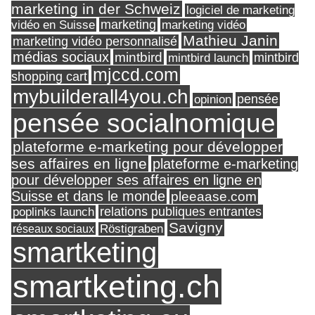
marketing in der Schweiz
logiciel de marketing
marketing
vidéo en Suisse
marketing vidéo
Mathieu Janin
marketing vidéo personnalisé
médias sociaux
mintbird
mintbird launch
mintbird
mjccd.com
shopping cart
mybuilderall4you.ch
pensée
opinion
pensée socialnomique
plateforme e-marketing pour développer
ses affaires en ligne
plateforme e-marketing
pour développer ses affaires en ligne en
Suisse et dans le monde
pleeaase.com
relations publiques entrantes
poplinks launch
Savigny
réseaux sociaux
Röstigraben
smartketing
smartketing.ch