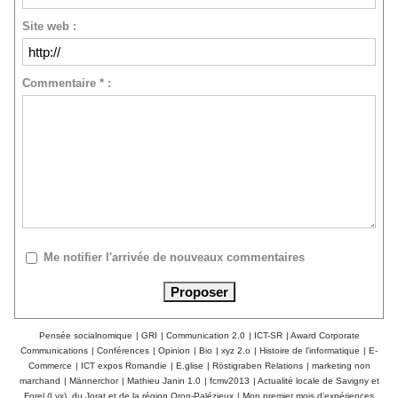
Site web :
Commentaire * :
Me notifier l'arrivée de nouveaux commentaires
Pensée socialnomique
|
GRI
|
Communication 2.0
|
ICT-SR
|
Award Corporate
Communications
|
Conférences
|
Opinion
|
Bio
|
xyz 2.o
|
Histoire de l'informatique
|
E-
Commerce
|
ICT expos Romandie
|
E.glise
|
Röstigraben Relations
|
marketing non
marchand
|
Männerchor
|
Mathieu Janin 1.0
|
fcmv2013
|
Actualité locale de Savigny et
Forel (Lvx), du Jorat et de la région Oron-Palézieux
|
Mon premier mois d'expériences