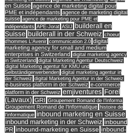
en Suisse
agence de marketing digital pour
PME et indépendants
agence de marketing digital
suisse
agence de marketing pour PME et
builderall en
indépendants
ASIJ
APE-Jorat
Suisse
builderall in der Schweiz
choeur
digital
d'hommes L'Avenir
communication 2.0
marketing agency for small and medium
enterprises in Switzerland
digital marketing agency
in Switzerland
digital Marketing Agentur Deutschweiz
digital Marketing agentur für KMU und
Selbständigerwerbenden
digital marketing agentur in
digital Marketing Agentur in der Schweiz
der Schweiz
e-business platform in der Schweiz
e-commerce
Forel
emjiventures
platform in der Schweiz
(Lavaux)
GRI
Groupement Romand de l'Informa
Groupement Romand de l'Informatique
histoire de
inbound marketing en Suisse
l'informatique
inbound marketing in der Schweiz
inbound
PR
inbound-marketing en Suisse
inbound-