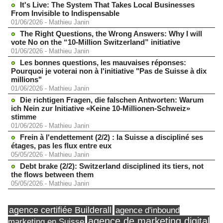
It's Live: The System That Takes Local Businesses
From Invisible to Indispensable
01/06/2026
-
Mathieu Janin
The Right Questions, the Wrong Answers: Why I will
vote No on the “10-Million Switzerland” initiative
01/06/2026
-
Mathieu Janin
Les bonnes questions, les mauvaises réponses:
Pourquoi je voterai non à l'initiative "Pas de Suisse à dix
millions"
01/06/2026
-
Mathieu Janin
Die richtigen Fragen, die falschen Antworten: Warum
ich Nein zur Initiative «Keine 10-Millionen-Schweiz»
stimme
01/06/2026
-
Mathieu Janin
Frein à l'endettement (2/2) : la Suisse a discipliné ses
étages, pas les flux entre eux
05/05/2026
-
Mathieu Janin
Debt brake (2/2): Switzerland disciplined its tiers, not
the flows between them
05/05/2026
-
Mathieu Janin
agence certifiée Builderall
agence d'inbound
agence de marketing digital
marketing en Suisse