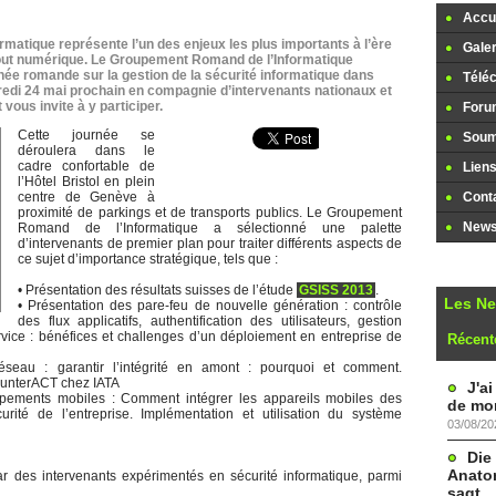
Accue
ormatique représente l’un des enjeux les plus importants à l’ère
Galer
tout numérique. Le Groupement Romand de l’Informatique
urnée romande sur la gestion de la sécurité informatique dans
Télé
dredi 24 mai prochain en compagnie d’intervenants nationaux et
ous invite à y participer.
Foru
Cette journée se
Soume
déroulera dans le
cadre confortable de
Lien
l’Hôtel Bristol en plein
centre de Genève à
Cont
proximité de parkings et de transports publics. Le Groupement
Newsl
Romand de l’Informatique a sélectionné une palette
d’intervenants de premier plan pour traiter différents aspects de
ce sujet d’importance stratégique, tels que :
• Présentation des résultats suisses de l’étude
GSISS 2013
.
Les N
• Présentation des pare-feu de nouvelle génération : contrôle
des flux applicatifs, authentification des utilisateurs, gestion
service : bénéfices et challenges d’un déploiement en entreprise de
Récent
éseau : garantir l’intégrité en amont : pourquoi et comment.
ounterACT chez IATA
J'a
uipements mobiles : Comment intégrer les appareils mobiles des
de mon
rité de l’entreprise. Implémentation et utilisation du système
03/08/20
Die
Anatom
par des intervenants expérimentés en sécurité informatique, parmi
sagt