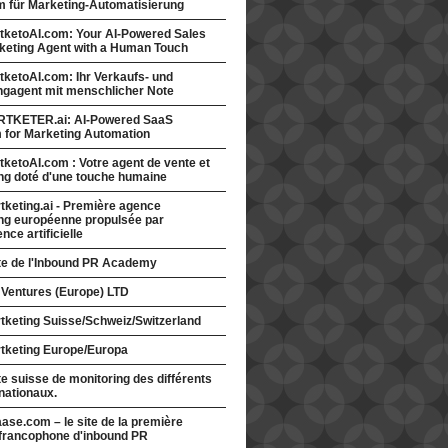
rm für Marketing-Automatisierung
tketoAI.com: Your AI-Powered Sales
keting Agent with a Human Touch
ketoAI.com: Ihr Verkaufs- und
ngagent mit menschlicher Note
TKETER.ai: AI-Powered SaaS
m for Marketing Automation
ketoAI.com : Votre agent de vente et
ng doté d'une touche humaine
keting.ai - Première agence
ng européenne propulsée par
gence artificielle
ite de l'Inbound PR Academy
 Ventures (Europe) LTD
tketing Suisse/Schweiz/Switzerland
tketing Europe/Europa
te suisse de monitoring des différents
nationaux.
ase.com – le site de la première
francophone d'inbound PR