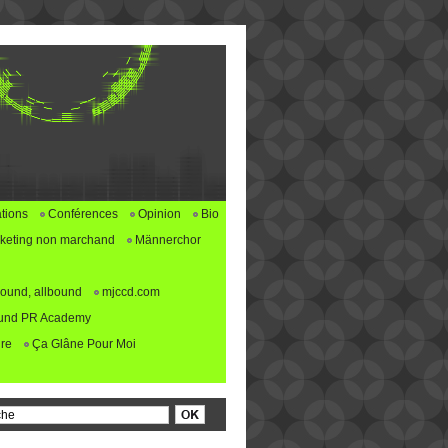
tions
Conférences
Opinion
Bio
keting non marchand
Männerchor
ound, allbound
mjccd.com
und PR Academy
re
Ça Glâne Pour Moi