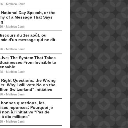
26
-
Mathieu Janin
 National Day Speech, or the
my of a Message That Says
ng
26
-
Mathieu Janin
discours du 1er août, ou
omie d'un message qui ne dit
26
-
Mathieu Janin
s Live: The System That Takes
Businesses From Invisible to
pensable
26
-
Mathieu Janin
 Right Questions, the Wrong
s: Why I will vote No on the
llion Switzerland” initiative
26
-
Mathieu Janin
 bonnes questions, les
ises réponses: Pourquoi je
i non à l'initiative "Pas de
 à dix millions"
26
-
Mathieu Janin