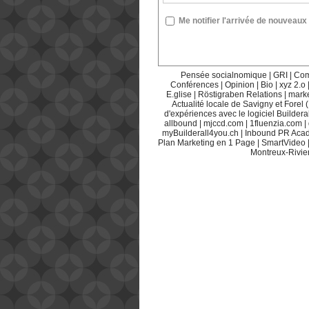
Me notifier l'arrivée de nouvea
Pensée socialnomique
|
GRI
|
Com
Conférences
|
Opinion
|
Bio
|
xyz 2.o
E.glise
|
Röstigraben Relations
|
mark
Actualité locale de Savigny et Forel 
d'expériences avec le logiciel Builderal
allbound
|
mjccd.com
|
1fluenzia.com
|
myBuilderall4you.ch
|
Inbound PR Aca
Plan Marketing en 1 Page
|
SmartVideo
Montreux-Rivie