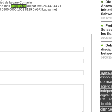
Die
pied de la gare Cornavin
Antwor
r e-mail
gri@gri.ch
ou par fax 024 447 44 71
Initia
0 0900 0000 1001 8129 0 (GRI Lausanne)
Schwe
01/06/20
Frei
Suisse
les fl
05/05/20
Deb
discip
betwe
05/05/20
agence 
d'inbo
de mar
agence
indépe
digital 
PME et
build
der S