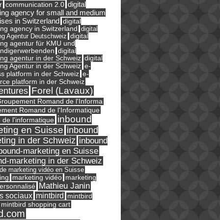
digital
r
communication 2.0
ing agency for small and medium
ises in Switzerland
digital
ng agency in Switzerland
digital
ng Agentur Deutschweiz
digital
ing agentur für KMU und
ändigerwerbenden
digital
ng agentur in der Schweiz
digital
e-
ng Agentur in der Schweiz
s platform in der Schweiz
e-
ce platform in der Schweiz
Forel (Lavaux)
entures
roupement Romand de l'Informa
ment Romand de l'Informatique
inbound
e de l'informatique
ting en Suisse
inbound
ting in der Schweiz
inbound
bound-marketing en Suisse
nd-marketing in der Schweiz
l de marketing vidéo en Suisse
ing
marketing
marketing vidéo
Mathieu Janin
ersonnalisé
s sociaux
mintbird
mintbird
mintbird shopping cart
d.com