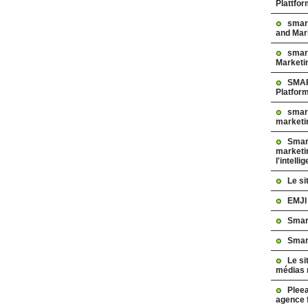
Plattfo
smar
and Mar
smart
Marketi
SMAR
Platfor
smart
marketi
Smart
marketi
l'intelli
Le s
EMJI
Smar
Smar
Le si
médias 
Pleea
agence 