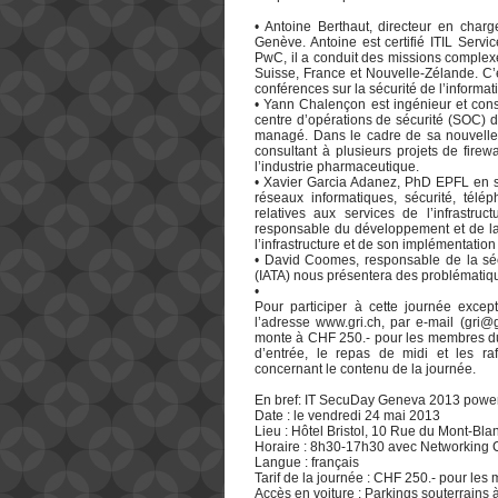
• Antoine Berthaut, directeur en cha
Genève. Antoine est certifié ITIL Ser
PwC, il a conduit des missions complexe
Suisse, France et Nouvelle-Zélande. C’
conférences sur la sécurité de l’informat
• Yann Chalençon est ingénieur et consul
centre d’opérations de sécurité (SOC) 
managé. Dans le cadre de sa nouvelle f
consultant à plusieurs projets de fire
l’industrie pharmaceutique.
• Xavier Garcia Adanez, PhD EPFL en 
réseaux informatiques, sécurité, télé
relatives aux services de l’infrast
responsable du développement et de la
l’infrastructure et de son implémentatio
• David Coomes, responsable de la sécu
(IATA) nous présentera des problématiqu
•
Pour participer à cette journée exce
l’adresse www.gri.ch, par e-mail (gri@g
monte à CHF 250.- pour les membres du
d’entrée, le repas de midi et les ra
concernant le contenu de la journée.
En bref: IT SecuDay Geneva 2013 powe
Date : le vendredi 24 mai 2013
Lieu : Hôtel Bristol, 10 Rue du Mont-Bl
Horaire : 8h30-17h30 avec Networking 
Langue : français
Tarif de la journée : CHF 250.- pour le
Accès en voiture : Parkings souterrains 