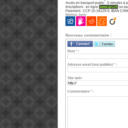
Accès en transport public : 5 minutes à 
Inscriptions : en ligne
www.gri.ch
ou pa
Paiement : CCP 10-18129-0, IBAN CH9
Mathieu Janin
Nouveau commentaire :
Nom * :
Adresse email (non publiée) * :
Site web :
Commentaire * :