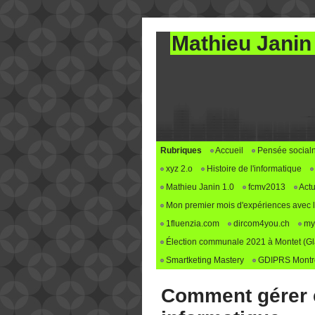
Mathieu Janin
Rubriques
Accueil
Pensée social
xyz 2.o
Histoire de l'informatique
Mathieu Janin 1.0
fcmv2013
Actu
Mon premier mois d'expériences avec le 
1fluenzia.com
dircom4you.ch
my
Élection communale 2021 à Montet (G
Smartketing Mastery
GDIPRS Montre
Comment gérer e