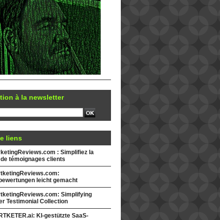
tion à la newsletter
e liens
etingReviews.com : Simplifiez la
 de témoignages clients
tketingReviews.com:
ewertungen leicht gemacht
tketingReviews.com: Simplifying
r Testimonial Collection
TKETER.ai: KI-gestützte SaaS-