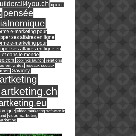
ilderall4you.ch
opinion
pensée
e
ialnomique
orme e-marketing pour
pper ses affaires en ligne
orme e-marketing pour
pper ses affaires en ligne en
 et dans le monde
ase.com
relations
poplinks launch
es entrantes
réseaux sociaux
Savigny
raben
artketing
artketing.ch
rtketing.eu
nomique
video marketing software in
land
videomarketing
arketing