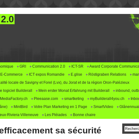
 2.0
nomique
GRI
Communication 2.0
ICT-SR
Award Corporate Communica
E-Commerce
ICT expos Romandie
E.glise
Röstigraben Relations
mar
alité locale de Savigny et Forel (Lvx), du Jorat et de la région Oron-Palézieux
logiciel Builderall
Mein erster Monat Erfahrung mit Builderall
inbound, outb
MediaFactory.ch
Pleeaase.com
smartketing
myBuilderall4you.ch
Inbo
lâne)
MintBird
Votre Plan Marketing en 1 Page
SmartVideo
Glânennuai
ux-Riviera-Villeneuve
Les Pléiades
Bonne chaire
fficacement sa sécurité