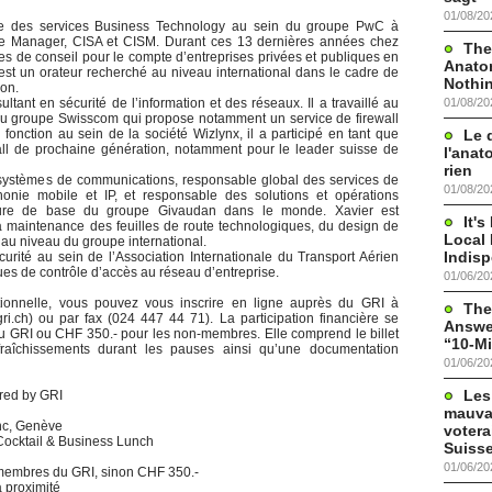
01/08/20
rge des services Business Technology au sein du groupe PwC à
vice Manager, CISA et CISM. Durant ces 13 dernières années chez
The
s de conseil pour le compte d’entreprises privées et publiques en
Anato
est un orateur recherché au niveau international dans le cadre de
Nothi
ion.
01/08/20
tant en sécurité de l’information et des réseaux. Il a travaillé au
du groupe Swisscom qui propose notamment un service de firewall
Le 
onction au sein de la société Wizlynx, il a participé en tant que
wall de prochaine génération, notamment pour le leader suisse de
l'anat
rien
systèmes de communications, responsable global des services de
01/08/20
phonie mobile et IP, et responsable des solutions et opérations
ructure de base du groupe Givaudan dans le monde. Xavier est
It'
 maintenance des feuilles de route technologiques, du design de
Local 
n au niveau du groupe international.
Indis
rité au sein de l’Association Internationale du Transport Aérien
es de contrôle d’accès au réseau d’entreprise.
01/06/20
ptionnelle, vous pouvez vous inscrire en ligne auprès du GRI à
The
ri.ch) ou par fax (024 447 44 71). La participation financière se
Answer
 GRI ou CHF 350.- pour les non-membres. Elle comprend le billet
“10-Mi
fraîchissements durant les pauses ainsi qu’une documentation
01/06/20
Les
red by GRI
mauva
anc, Genève
votera
Cocktail & Business Lunch
Suisse
01/06/20
s membres du GRI, sinon CHF 350.-
à proximité