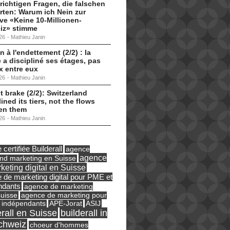
 richtigen Fragen, die falschen
ten: Warum ich Nein zur
tive «Keine 10-Millionen-
iz» stimme
26
-
Mathieu Janin
n à l'endettement (2/2) : la
 a discipliné ses étages, pas
ux entre eux
26
-
Mathieu Janin
t brake (2/2): Switzerland
lined its tiers, not the flows
en them
26
-
Mathieu Janin
certifiée Builderall
agence
agence
und marketing en Suisse
keting digital en Suisse
 de marketing digital pour PME et
ndants
agence de marketing
suisse
agence de marketing pour
ASIJ
 indépendants
APE-Jorat
erall en Suisse
builderall in
chweiz
choeur d'hommes