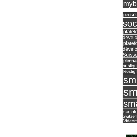
mybu
pensé
soc
platef
dévelo
platef
dévelo
Suisse
pleea
publiqu
Röstig
sm
sm
sma
social
Switzer
Videom