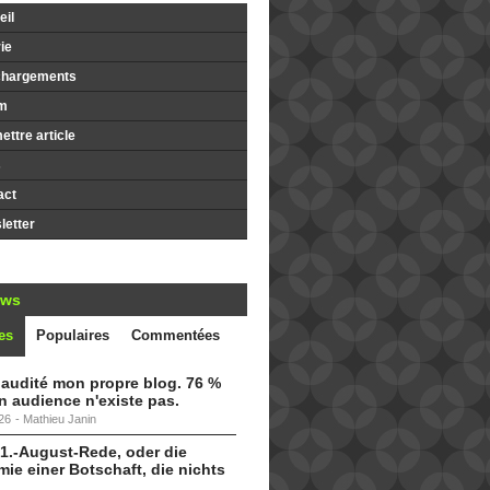
il
ie
chargements
m
ttre article
s
act
etter
ews
es
Populaires
Commentées
i audité mon propre blog. 76 %
 audience n'existe pas.
26
-
Mathieu Janin
 1.-August-Rede, oder die
ie einer Botschaft, die nichts