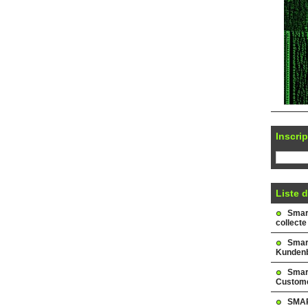
Inscrip
Liste d
Smark
collecte
Smar
Kundenb
Smar
Custome
SMAR