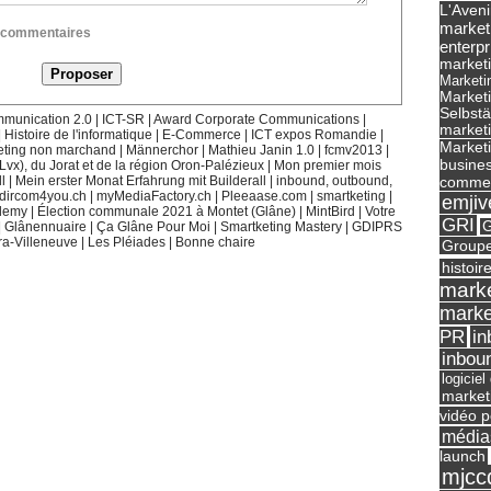
L'Aveni
market
ux commentaires
enterpr
marketi
Marketi
Market
Selbst
munication 2.0
|
ICT-SR
|
Award Corporate Communications
|
marketi
|
Histoire de l'informatique
|
E-Commerce
|
ICT expos Romandie
|
Marketi
eting non marchand
|
Männerchor
|
Mathieu Janin 1.0
|
fcmv2013
|
busines
(Lvx), du Jorat et de la région Oron-Palézieux
|
Mon premier mois
commer
l
|
Mein erster Monat Erfahrung mit Builderall
|
inbound, outbound,
dircom4you.ch
|
myMediaFactory.ch
|
Pleeaase.com
|
smartketing
|
emjiv
demy
|
Élection communale 2021 à Montet (Glâne)
|
MintBird
|
Votre
GRI
G
|
Glânennuaire
|
Ça Glâne Pour Moi
|
Smartketing Mastery
|
GDIPRS
ra-Villeneuve
|
Les Pléiades
|
Bonne chaire
Groupe
histoir
marke
marke
in
PR
inbou
logicie
market
vidéo p
média
launch
mjcc