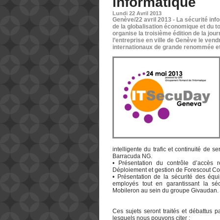
informatique
Lundi 22 Avril 2013
Genève/22 avril 2013 - La sécurité inf
de la globalisation économique et du 
organise la troisième édition de la jo
l’entreprise en ville de Genève le ven
internationaux de grande renommée et v
intelligente du trafic et continuité de 
Barracuda NG.
• Présentation du contrôle d’accès r
Déploiement et gestion de Forescout C
• Présentation de la sécurité des éq
employés tout en garantissant la sécu
Mobileron au sein du groupe Givaudan.
Ces sujets seront traités et débattus 
lesquels nous pouvons citer :