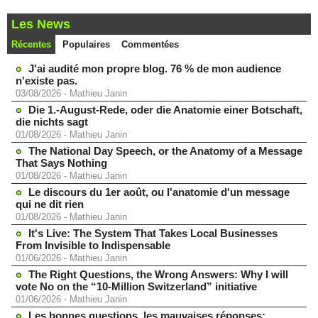
Les News
Récentes
Populaires
Commentées
J'ai audité mon propre blog. 76 % de mon audience
n'existe pas.
03/08/2026
-
Mathieu Janin
Die 1.-August-Rede, oder die Anatomie einer Botschaft,
die nichts sagt
01/08/2026
-
Mathieu Janin
The National Day Speech, or the Anatomy of a Message
That Says Nothing
01/08/2026
-
Mathieu Janin
Le discours du 1er août, ou l'anatomie d'un message
qui ne dit rien
01/08/2026
-
Mathieu Janin
It's Live: The System That Takes Local Businesses
From Invisible to Indispensable
01/06/2026
-
Mathieu Janin
The Right Questions, the Wrong Answers: Why I will
vote No on the “10-Million Switzerland” initiative
01/06/2026
-
Mathieu Janin
Les bonnes questions, les mauvaises réponses: