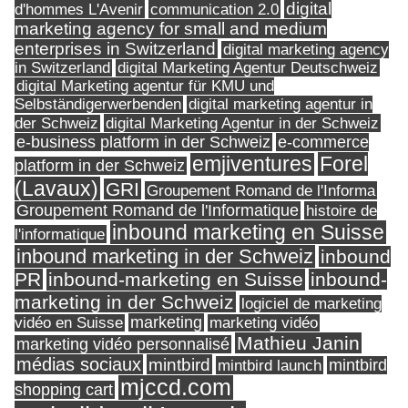
digital
d'hommes L'Avenir
communication 2.0
marketing agency for small and medium
enterprises in Switzerland
digital marketing agency
in Switzerland
digital Marketing Agentur Deutschweiz
digital Marketing agentur für KMU und
Selbständigerwerbenden
digital marketing agentur in
digital Marketing Agentur in der Schweiz
der Schweiz
e-business platform in der Schweiz
e-commerce
Forel
emjiventures
platform in der Schweiz
(Lavaux)
GRI
Groupement Romand de l'Informa
Groupement Romand de l'Informatique
histoire de
inbound marketing en Suisse
l'informatique
inbound marketing in der Schweiz
inbound
PR
inbound-marketing en Suisse
inbound-
marketing in der Schweiz
logiciel de marketing
marketing
vidéo en Suisse
marketing vidéo
Mathieu Janin
marketing vidéo personnalisé
médias sociaux
mintbird
mintbird launch
mintbird
mjccd.com
shopping cart