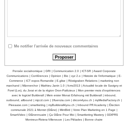
Me notifier l'arrivée de nouveaux commentaires
Pensée socialnomique
|
GRI
|
Communication 2.0
|
ICT-SR
|
Award Corporate
Communications
|
Conférences
|
Opinion
|
Bio
|
xyz 2.o
|
Histoire de l'informatique
|
E-
Commerce
|
ICT expos Romandie
|
E.glise
|
Röstigraben Relations
|
marketing non
marchand
|
Männerchor
|
Mathieu Janin 1.0
|
fcmv2013
|
Actualité locale de Savigny et
Forel (Lvx), du Jorat et de la région Oron-Palézieux
|
Mon premier mois d'expériences
avec le logiciel Builderall
|
Mein erster Monat Erfahrung mit Builderall
|
inbound,
outbound, allbound
|
mjccd.com
|
1fluenzia.com
|
dircom4you.ch
|
myMediaFactory.ch
|
Pleeaase.com
|
smartketing
|
myBuilderall4you.ch
|
Inbound PR Academy
|
Élection
communale 2021 à Montet (Glâne)
|
MintBird
|
Votre Plan Marketing en 1 Page
|
SmartVideo
|
Glânennuaire
|
Ça Glâne Pour Moi
|
Smartketing Mastery
|
GDIPRS
Montreux-Riviera-Villeneuve
|
Les Pléiades
|
Bonne chaire