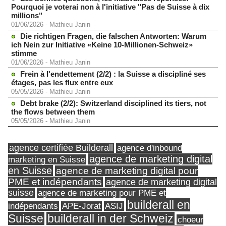
Pourquoi je voterai non à l'initiative "Pas de Suisse à dix
millions"
01/06/2026
-
Mathieu Janin
Die richtigen Fragen, die falschen Antworten: Warum
ich Nein zur Initiative «Keine 10-Millionen-Schweiz»
stimme
01/06/2026
-
Mathieu Janin
Frein à l'endettement (2/2) : la Suisse a discipliné ses
étages, pas les flux entre eux
05/05/2026
-
Mathieu Janin
Debt brake (2/2): Switzerland disciplined its tiers, not
the flows between them
05/05/2026
-
Mathieu Janin
agence certifiée Builderall
agence d'inbound
agence de marketing digital
marketing en Suisse
en Suisse
agence de marketing digital pour
PME et indépendants
agence de marketing digital
suisse
agence de marketing pour PME et
builderall en
indépendants
ASIJ
APE-Jorat
Suisse
builderall in der Schweiz
choeur