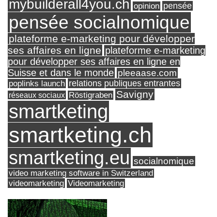
mybuilderall4you.ch
pensée
opinion
pensée socialnomique
plateforme e-marketing pour développer
ses affaires en ligne
plateforme e-marketing
pour développer ses affaires en ligne en
Suisse et dans le monde
pleeaase.com
relations publiques entrantes
poplinks launch
Savigny
réseaux sociaux
Röstigraben
smartketing
smartketing.ch
smartketing.eu
socialnomique
video marketing software in Switzerland
videomarketing
Videomarketing