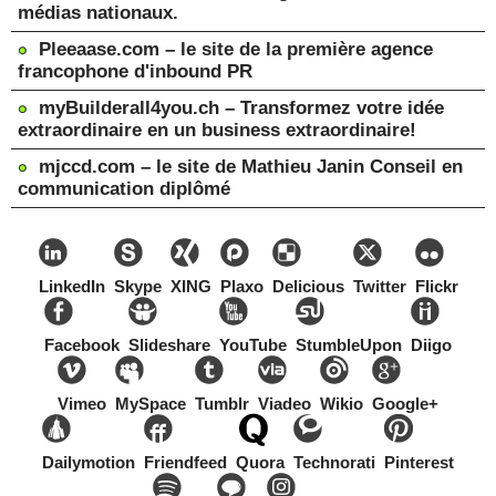
médias nationaux.
Pleeaase.com – le site de la première agence
francophone d'inbound PR
myBuilderall4you.ch – Transformez votre idée
extraordinaire en un business extraordinaire!
mjccd.com – le site de Mathieu Janin Conseil en
communication diplômé
LinkedIn
Skype
XING
Plaxo
Delicious
Twitter
Flickr
Facebook
Slideshare
YouTube
StumbleUpon
Diigo
Vimeo
MySpace
Tumblr
Viadeo
Wikio
Google+
Dailymotion
Friendfeed
Quora
Technorati
Pinterest