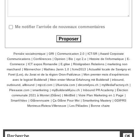
Me notifier l'arrivée de nouveaux commentaires
Pensée socialnomique
|
GRI
|
Communication 2.0
|
ICT-SR
|
Award Corporate
Communications
|
Conférences
|
Opinion
|
Bio
|
xyz 2.o
|
Histoire de l'informatique
|
E-
Commerce
|
ICT expos Romandie
|
E.glise
|
Röstigraben Relations
|
marketing non
marchand
|
Männerchor
|
Mathieu Janin 1.0
|
fcmv2013
|
Actualité locale de Savigny et
Forel (Lvx), du Jorat et de la région Oron-Palézieux
|
Mon premier mois d'expériences
avec le logiciel Builderall
|
Mein erster Monat Erfahrung mit Builderall
|
inbound,
outbound, allbound
|
mjccd.com
|
1fluenzia.com
|
dircom4you.ch
|
myMediaFactory.ch
|
Pleeaase.com
|
smartketing
|
myBuilderall4you.ch
|
Inbound PR Academy
|
Élection
communale 2021 à Montet (Glâne)
|
MintBird
|
Votre Plan Marketing en 1 Page
|
SmartVideo
|
Glânennuaire
|
Ça Glâne Pour Moi
|
Smartketing Mastery
|
GDIPRS
Montreux-Riviera-Villeneuve
|
Les Pléiades
|
Bonne chaire