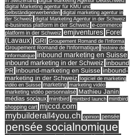
in Switzerland
digital Marketing Agentur Deutschweiz
digital Marketing agentur für KMU und
Selbständigerwerbenden
digital marketing agentur in
digital Marketing Agentur in der Schweiz
der Schweiz
e-business platform in der Schweiz
e-commerce
Forel
emjiventures
platform in der Schweiz
(Lavaux)
GRI
Groupement Romand de l'Informa
Groupement Romand de l'Informatique
histoire de
inbound marketing en Suisse
l'informatique
inbound marketing in der Schweiz
inbound
PR
inbound-marketing en Suisse
inbound-
marketing in der Schweiz
logiciel de marketing
marketing
vidéo en Suisse
marketing vidéo
Mathieu Janin
marketing vidéo personnalisé
médias sociaux
mintbird
mintbird launch
mintbird
mjccd.com
shopping cart
mybuilderall4you.ch
pensée
opinion
pensée socialnomique