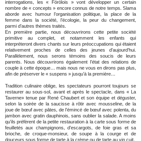
interrogations, les « Förölois » vont développer un certain
nombre de « concepts » encore connus de notre temps. Slama
aborde avec humour l’organisation politique, la place de la
femme dans la société, l’écologie, la peur du changement,
parmi d’autres thèmes traités.
En première partie, nous découvrirons cette petite société
primitive au complet, et notamment les enfants qui
interpréteront divers chants sur leurs préoccupations qui étaient
relativement proches de celles des jeunes d’aujourd’hui.
Parallèlement, nous serons témoins des soucis de leurs
parents. Nous découvrirons également l’état des relations de
couple à cette époque… mais nous ne vous en dirons pas plus,
afin de préserver le « suspens » jusqu’à la première…
Tradition culinaire oblige, les spectateurs pourront toujours se
restaurer au sous-sol, avant et après le spectacle, dans « La
Taverne» tenue par René Chaubert et son équipe et déguster,
selon la soirée de la saucisse à rôtir avec mousseline, de la
joue de bœuf avec pâtes, de l’émincé de bœuf avec polenta, du
jambon avec gratin dauphinois, sans oublier la salade. A moins
qu’ils préfèrent de la petite restauration à la carte sous forme de
feuilletés aux champignons, d’escargots, de foie gras et sa
brioche, de croque-monsieur, de soupe à la courge et de
douceurs sous forme de tarte à la crème ou de tarte au vin cuit.