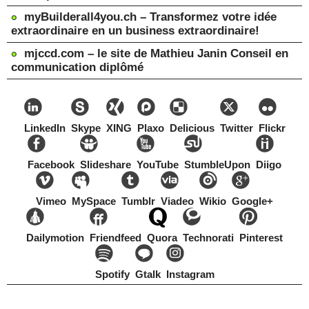
myBuilderall4you.ch – Transformez votre idée
extraordinaire en un business extraordinaire!
mjccd.com – le site de Mathieu Janin Conseil en
communication diplômé
LinkedIn
Skype
XING
Plaxo
Delicious
Twitter
Flickr
Facebook
Slideshare
YouTube
StumbleUpon
Diigo
Vimeo
MySpace
Tumblr
Viadeo
Wikio
Google+
Dailymotion
Friendfeed
Quora
Technorati
Pinterest
Spotify
Gtalk
Instagram
Copyright Mathieu Janin, Switzerland, 1967-2021