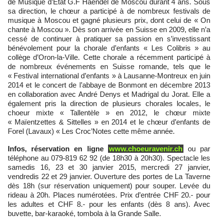
de Musique d’Etat G.F Haendel de Moscou durant 4 ans. Sous
sa direction, le chœur a participé à de nombreux festivals de
musique à Moscou et gagné plusieurs prix, dont celui de « On
chante à Moscou ». Dès son arrivée en Suisse en 2009, elle n’a
cessé de continuer à pratiquer sa passion en s’investissant
bénévolement pour la chorale d’enfants « Les Colibris » au
collège d’Oron-la-Ville. Cette chorale a récemment participé à
de nombreux événements en Suisse romande, tels que le
« Festival international d’enfants » à Lausanne-Montreux en juin
2014 et le concert de l’abbaye de Bonmont en décembre 2013
en collaboration avec André Denys et Madrigal du Jorat. Elle a
également pris la direction de plusieurs chorales locales, le
choeur mixte « Tallentèle » en 2012, le chœur mixte
« Maïentzettes & Sittelles » en 2014 et le chœur d’enfants de
Forel (Lavaux) « Les Croc’Notes cette même année.
Infos, réservation en ligne
www.choeuravenir.ch
ou par
téléphone au 079-819 62 92 (de 18h30 à 20h30). Spectacle les
samedis 16, 23 et 30 janvier 2015, mercredi 27 janvier,
vendredis 22 et 29 janvier. Ouverture des portes de La Taverne
dès 18h (sur réservation uniquement) pour souper. Levée du
rideau à 20h. Places numérotées. Prix d’entrée CHF 20.- pour
les adultes et CHF 8.- pour les enfants (dès 8 ans). Avec
buvette, bar-karaoké, tombola à la Grande Salle.