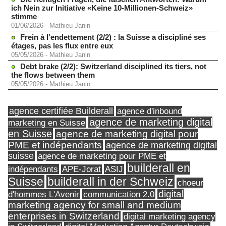
ich Nein zur Initiative «Keine 10-Millionen-Schweiz»
stimme
01/06/2026
-
Mathieu Janin
Frein à l'endettement (2/2) : la Suisse a discipliné ses
étages, pas les flux entre eux
05/05/2026
-
Mathieu Janin
Debt brake (2/2): Switzerland disciplined its tiers, not
the flows between them
05/05/2026
-
Mathieu Janin
agence certifiée Builderall
agence d'inbound
agence de marketing digital
marketing en Suisse
en Suisse
agence de marketing digital pour
PME et indépendants
agence de marketing digital
suisse
agence de marketing pour PME et
builderall en
indépendants
ASIJ
APE-Jorat
Suisse
builderall in der Schweiz
choeur
digital
d'hommes L'Avenir
communication 2.0
marketing agency for small and medium
enterprises in Switzerland
digital marketing agency