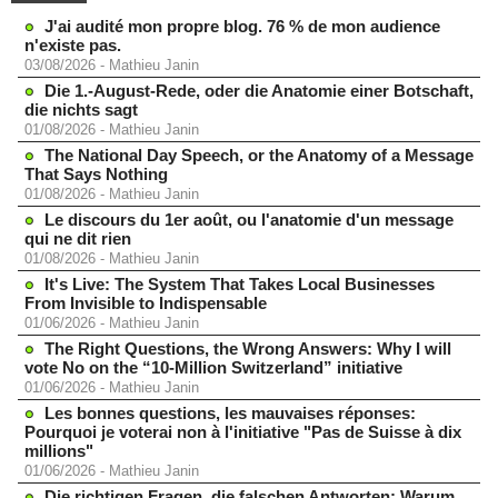
J'ai audité mon propre blog. 76 % de mon audience
n'existe pas.
03/08/2026
-
Mathieu Janin
Die 1.-August-Rede, oder die Anatomie einer Botschaft,
die nichts sagt
01/08/2026
-
Mathieu Janin
The National Day Speech, or the Anatomy of a Message
That Says Nothing
01/08/2026
-
Mathieu Janin
Le discours du 1er août, ou l'anatomie d'un message
qui ne dit rien
01/08/2026
-
Mathieu Janin
It's Live: The System That Takes Local Businesses
From Invisible to Indispensable
01/06/2026
-
Mathieu Janin
The Right Questions, the Wrong Answers: Why I will
vote No on the “10-Million Switzerland” initiative
01/06/2026
-
Mathieu Janin
Les bonnes questions, les mauvaises réponses:
Pourquoi je voterai non à l'initiative "Pas de Suisse à dix
millions"
01/06/2026
-
Mathieu Janin
Die richtigen Fragen, die falschen Antworten: Warum