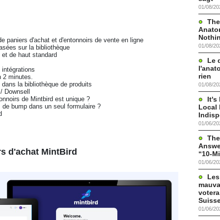
01/08/20
The
Anato
Nothi
 de paniers d'achat et d'entonnoirs de vente en ligne 
01/08/20
basées sur la bibliothèque 
é et de haut standard 
Le 
l'anat
0 intégrations 
rien
en 2 minutes. 
s dans la bibliothèque de produits 
01/08/20
l / Downsell 
It'
ntonnoirs de Mintbird est unique ? 
es de bump dans un seul formulaire ? 
Local 
d 
Indis
01/06/20
The
Answer
s d'achat MintBird
“10-Mi
01/06/20
Les
mauva
votera
Suisse
01/06/20