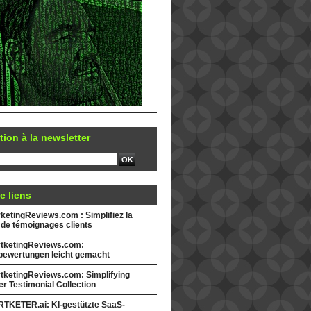
tion à la newsletter
e liens
etingReviews.com : Simplifiez la
 de témoignages clients
tketingReviews.com:
ewertungen leicht gemacht
tketingReviews.com: Simplifying
r Testimonial Collection
TKETER.ai: KI-gestützte SaaS-