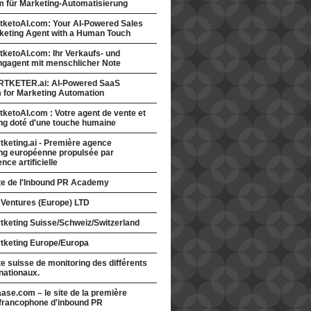
rm für Marketing-Automatisierung
tketoAI.com: Your AI-Powered Sales
keting Agent with a Human Touch
ketoAI.com: Ihr Verkaufs- und
ngagent mit menschlicher Note
TKETER.ai: AI-Powered SaaS
m for Marketing Automation
ketoAI.com : Votre agent de vente et
ng doté d'une touche humaine
keting.ai - Première agence
ng européenne propulsée par
gence artificielle
ite de l'Inbound PR Academy
 Ventures (Europe) LTD
tketing Suisse/Schweiz/Switzerland
tketing Europe/Europa
te suisse de monitoring des différents
nationaux.
ase.com – le site de la première
francophone d'inbound PR