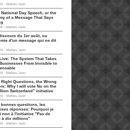
26
-
Mathieu Janin
 National Day Speech, or the
my of a Message That Says
ng
26
-
Mathieu Janin
discours du 1er août, ou
omie d'un message qui ne dit
26
-
Mathieu Janin
s Live: The System That Takes
Businesses From Invisible to
pensable
26
-
Mathieu Janin
 Right Questions, the Wrong
s: Why I will vote No on the
llion Switzerland” initiative
26
-
Mathieu Janin
 bonnes questions, les
ises réponses: Pourquoi je
i non à l'initiative "Pas de
 à dix millions"
26
-
Mathieu Janin