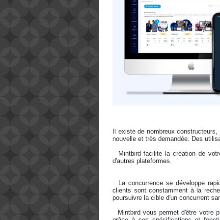
Il existe de nombreux constructeurs, m
nouvelle et très demandée. Des utilisa
  Mintbird facilite la création de votre espace panier. Vous ne trouverez pas la même qualité sur 
d'autres plateformes. 
  La concurrence se développe rapidement entre les sites d'achat en ligne. Cela signifie que les 
clients sont constamment à la recher
poursuivre la cible d'un concurrent sa
  Mintbird vous permet d'être votre propre spécialiste du marketing et facilite le processus d'achat 
grâce à ses spécifications et fonct