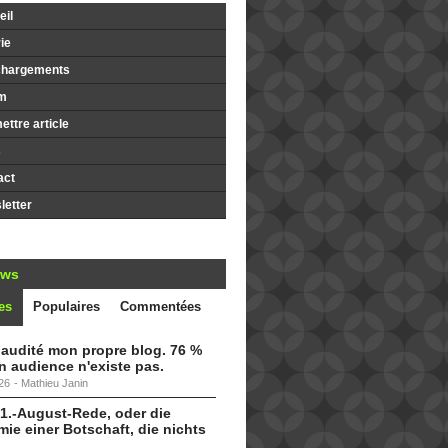
il
ie
chargements
m
ttre article
s
act
etter
ews
es
Populaires
Commentées
i audité mon propre blog. 76 %
 audience n'existe pas.
26
-
Mathieu Janin
 1.-August-Rede, oder die
ie einer Botschaft, die nichts