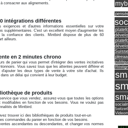
mybu
 à consacrer aux alignements. 
pensé
soc
 intégrations différentes
xigences et d'autres informations essentielles sur votre 
platef
ons supplémentaires. C'est un excellent moyen d'augmenter les 
dévelo
 la confiance des clients. Mintbird dispose de plus de 60 
t ailleurs. 
platef
dévelo
Suisse
pleea
vente en 2 minutes chrono
publiqu
urs de panier qui vous permet d'intégrer des ventes incitatives 
tonnoirs. Vous savez tous que les attentes peuvent différer et 
Röstig
d'ajouter les deux types de vente à votre site d'achat. Ils 
sm
 dans un délai qui convient à leur budget. 
sm
bliothèque de produits
sma
 service que vous vendez, assurez-vous que toutes les options 
nt modifiables en fonction de vos besoins. Vous ne voulez pas 
social
nnalités de Mintbird. 
Switzer
Videom
uvez trouver ici des bibliothèques de produits tout-en-un 
r les commandes du panier en fonction de vos besoins. 