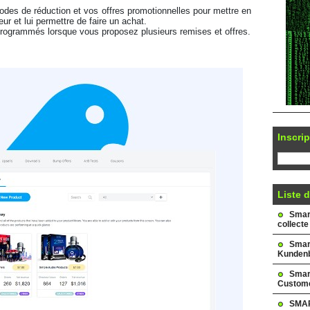
ur et lui permettre de faire un achat. 
  Des tests fractionnés peuvent être programmés lorsque vous proposez plusieurs remises et offres. 
Inscrip
Liste d
Smark
collecte
Smar
Kundenb
Smar
Custome
SMAR