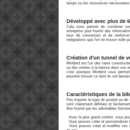
temps ou les ressources nécessaires
Développé avec plus de 60
Cela vous permet de combiner vos e
entreprise pour fournir des informati
taux de conversion et de renforcer
intégrations que l'on ne trouve nulle par
Création d'un tunnel de 
Mintbird est l'un des rares constructe
ou des ventes à la baisse dans vos en
c'est pourquoi Mintbird vous permet 
peuvent trouver ce dont ils ont besoin
Caractéristiques de la bi
Peu importe le type de produit ou de
sont clairement définies et facileme
être frustré par les admirables fonctio
  Avec le plus grand confort, vous po
  Vous pouvez créer et personnalise
  Vous pouvez créer et modifier vos ventes ascendantes ou descendantes, et changer vos normes 