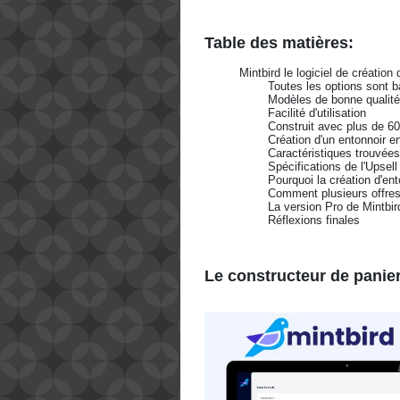
Table des matières:
Mintbird le logiciel de création
  	Toutes les options sont 
  	Modèles de bonne qualit
  	Facilité d'utilisation 
  	Construit avec plus de 6
  	Création d'un entonnoir 
  	Caractéristiques trouvée
  	Spécifications de l'Upsel
  	Pourquoi la création d'e
  	Comment plusieurs offr
  	La version Pro de Mintbir
  	Réflexions finales
Le constructeur de panier