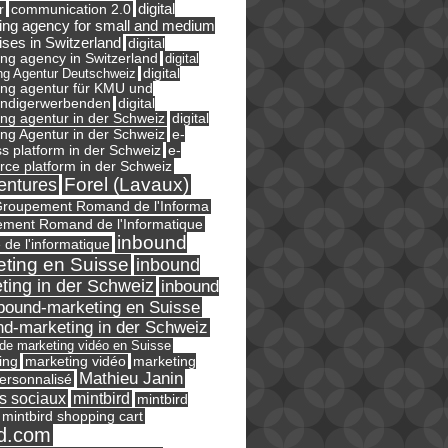
digital
r
communication 2.0
ing agency for small and medium
ises in Switzerland
digital
ng agency in Switzerland
digital
ng Agentur Deutschweiz
digital
ing agentur für KMU und
ändigerwerbenden
digital
ng agentur in der Schweiz
digital
e-
ng Agentur in der Schweiz
s platform in der Schweiz
e-
ce platform in der Schweiz
Forel (Lavaux)
entures
roupement Romand de l'Informa
ment Romand de l'Informatique
inbound
e de l'informatique
ting en Suisse
inbound
ting in der Schweiz
inbound
bound-marketing en Suisse
nd-marketing in der Schweiz
l de marketing vidéo en Suisse
ing
marketing
marketing vidéo
Mathieu Janin
ersonnalisé
s sociaux
mintbird
mintbird
mintbird shopping cart
d.com