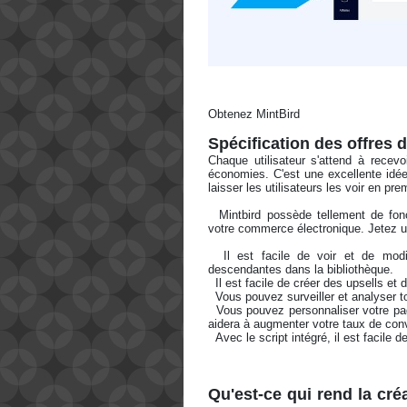
Obtenez MintBird 
Spécification des offres 
Chaque utilisateur s'attend à recevo
économies. C'est une excellente idée
laisser les utilisateurs les voir en prem
  Mintbird possède tellement de fonctionnalités étonnantes qu'il vous permettra de faire ressortir 
votre commerce électronique. Jetez un
  Il est facile de voir et de modifier les informations relatives à vos ventes incitatives ou 
descendantes dans la bibliothèque. 
  Il est facile de créer des upsells et 
  Vous pouvez surveiller et analyser t
  Vous pouvez personnaliser votre page de panier en utilisant les modèles OTO intégrés. Cela vous 
aidera à augmenter votre taux de conv
  Avec le script intégré, il est facile
Qu'est-ce qui rend la cré