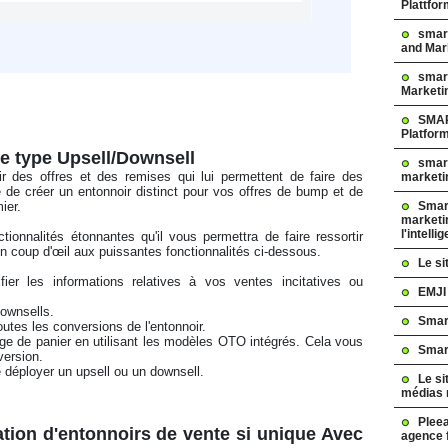
Plattfo
smar
and Mar
smart
Marketi
SMAR
Platfor
de type Upsell/Downsell
smart
ir des offres et des remises qui lui permettent de faire des 
marketi
 de créer un entonnoir distinct pour vos offres de bump et de 
Smart
ier. 
marketi
l'intelli
 coup d'œil aux puissantes fonctionnalités ci-dessous. 
Le s
EMJI
downsells. 
Smar
outes les conversions de l'entonnoir. 
Smar
ersion. 
 de déployer un upsell ou un downsell. 
Le si
médias 
Pleea
ation d'entonnoirs de vente si unique Avec 
agence 