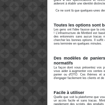
aideront à établir une identité distin
  Ce ne sont là que quelques-unes des
Toutes les options sont b
Les gens ont l'idée fausse que la créa
! L'infrastructure de Mintbird est ba
des entonnoirs sans aucun tracas n
chercher les bonnes options. Il suffit 
sera terminée en quelques minutes. 
Des modèles de paniers d
normatifs
La façon dont vous présentez vos pro
vous aider à augmenter vos ventes et
panier ou d'OTO. Ces thèmes et arr
d'engager facilement les clients et de 
Facile à utiliser
Quelle que soit la plateforme que vous
un accès facile et sans tracas. Mint
rapidement des scripts, des produits o