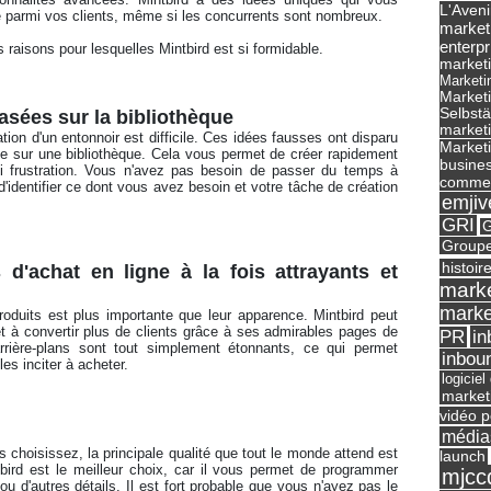
L'Aveni
cte parmi vos clients, même si les concurrents sont nombreux. 
market
enterpr
 raisons pour lesquelles Mintbird est si formidable. 
marketi
Marketi
Market
Selbst
asées sur la bibliothèque
marketi
tion d'un entonnoir est difficile. Ces idées fausses ont disparu 
Marketi
sée sur une bibliothèque. Cela vous permet de créer rapidement 
busines
i frustration. Vous n'avez pas besoin de passer du temps à 
commer
d'identifier ce dont vous avez besoin et votre tâche de création 
emjiv
GRI
G
Groupe
histoir
'achat en ligne à la fois attrayants et 
marke
marke
duits est plus importante que leur apparence. Mintbird peut 
 à convertir plus de clients grâce à ses admirables pages de 
in
PR
ière-plans sont tout simplement étonnants, ce qui permet 
inbou
les inciter à acheter. 
logicie
market
vidéo p
média
 choisissez, la principale qualité que tout le monde attend est 
launch
bird est le meilleur choix, car il vous permet de programmer 
mjcc
u d'autres détails. Il est fort probable que vous n'ayez pas le 