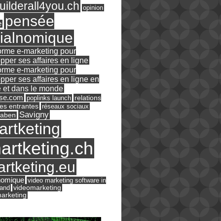
ilderall4you.ch
opinion
pensée
e
ialnomique
orme e-marketing pour
pper ses affaires en ligne
orme e-marketing pour
pper ses affaires en ligne en
 et dans le monde
ase.com
relations
poplinks launch
es entrantes
réseaux sociaux
Savigny
raben
artketing
artketing.ch
rtketing.eu
nomique
video marketing software in
land
videomarketing
arketing