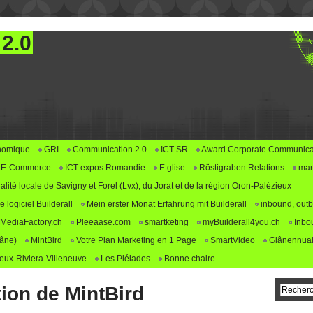
 2.0
nomique
GRI
Communication 2.0
ICT-SR
Award Corporate Communica
E-Commerce
ICT expos Romandie
E.glise
Röstigraben Relations
mar
alité locale de Savigny et Forel (Lvx), du Jorat et de la région Oron-Palézieux
logiciel Builderall
Mein erster Monat Erfahrung mit Builderall
inbound, outb
MediaFactory.ch
Pleeaase.com
smartketing
myBuilderall4you.ch
Inbo
lâne)
MintBird
Votre Plan Marketing en 1 Page
SmartVideo
Glânennuai
ux-Riviera-Villeneuve
Les Pléiades
Bonne chaire
tion de MintBird