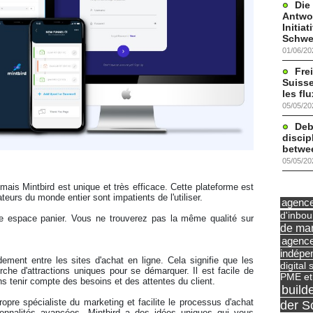
Die
Antwor
Initia
Schwe
01/06/20
Frei
Suisse
les fl
05/05/20
Deb
discip
betwe
05/05/20
ais Mintbird est unique et très efficace. Cette plateforme est 
teurs du monde entier sont impatients de l'utiliser. 
agence 
d'inbo
de mar
agence
indépe
digital 
che d'attractions uniques pour se démarquer. Il est facile de 
PME et
ns tenir compte des besoins et des attentes du client. 
build
der S
ionnalités avancées. Mintbird a des idées uniques qui vous 