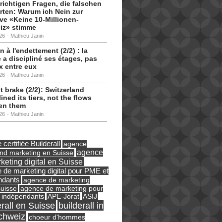
 richtigen Fragen, die falschen
ten: Warum ich Nein zur
tive «Keine 10-Millionen-
iz» stimme
26
-
Mathieu Janin
n à l'endettement (2/2) : la
 a discipliné ses étages, pas
ux entre eux
26
-
Mathieu Janin
t brake (2/2): Switzerland
lined its tiers, not the flows
en them
26
-
Mathieu Janin
certifiée Builderall
agence
agence
und marketing en Suisse
keting digital en Suisse
 de marketing digital pour PME et
ndants
agence de marketing
suisse
agence de marketing pour
ASIJ
 indépendants
APE-Jorat
erall en Suisse
builderall in
chweiz
choeur d'hommes