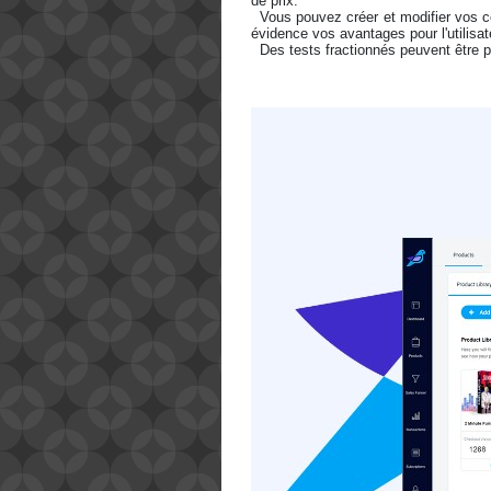
de prix. 
  Vous pouvez créer et modifier vos codes de réduction et vos offres promotionnelles pour mettre en 
évidence vos avantages pour l'utilisate