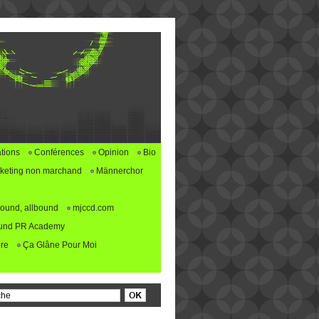
tions
Conférences
Opinion
Bio
keting non marchand
Männerchor
ound, allbound
mjccd.com
und PR Academy
re
Ça Glâne Pour Moi