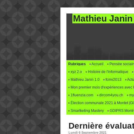
Mathieu Janin
Rubriques
Accueil
Pensée social
xyz 2.o
Histoire de l'informatique
Mathieu Janin 1.0
fcmv2013
Actu
Mon premier mois d'expériences avec le 
1fluenzia.com
dircom4you.ch
my
Élection communale 2021 à Montet (G
Smartketing Mastery
GDIPRS Montre
Dernière évalua
Lundi 6 Septembre 2021