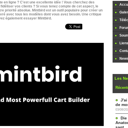
te en ligne ? C'est une excellente idée ! Vous cherchez des
Accue
déliser vos clients ? Si vous tenez compte de cet aspect, le
re priorité absolue. Mintbird est un outil populaire pour créer un
Galer
livré avec tous les modèles dont vous avez besoin. Une critique
uvez également essayer Mintbird.
Télé
Foru
Soume
Lien
Cont
Newsl
Les N
Récent
J'a
de mon
03/08/20
Die
Anatom
sagt