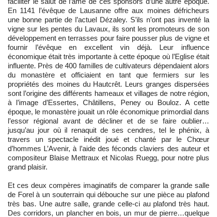
faciliter le salut de l’âme de ces sponsors d’une autre époque.
En 1141 l’évêque de Lausanne offre aux moines défricheurs
une bonne partie de l’actuel Dézaley. S’ils n’ont pas inventé la
vigne sur les pentes du Lavaux, ils sont les promoteurs de son
développement en terrasses pour faire pousser plus de vigne et
fournir l’évêque en excellent vin déjà. Leur influence
économique était très importante à cette époque où l’Eglise était
influente. Près de 400 familles de cultivateurs dépendaient alors
du monastère et officiaient en tant que fermiers sur les
propriétés des moines du Hautcrêt. Leurs granges dispersées
sont l’origine des différents hameaux et villages de notre région,
à l’image d’Essertes, Châtillens, Peney ou Bouloz. A cette
époque, le monastère jouait un rôle économique primordial dans
l’essor régional avant de décliner et de se faire oublier…
jusqu’au jour où il renaquit de ses cendres, tel le phénix, à
travers un spectacle inédit joué et chanté par le Chœur
d’hommes L’Avenir, à l’aide des féconds claviers des auteur et
compositeur Blaise Mettraux et Nicolas Ruegg, pour notre plus
grand plaisir.
Et ces deux compères imaginatifs de comparer la grande salle
de Forel à un souterrain qui débouche sur une pièce au plafond
très bas. Une autre salle, grande celle-ci au plafond très haut.
Des corridors, un plancher en bois, un mur de pierre…quelque