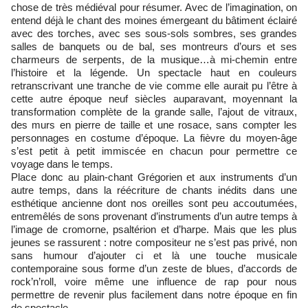
chose de très médiéval pour résumer. Avec de l’imagination, on
entend déjà le chant des moines émergeant du bâtiment éclairé
avec des torches, avec ses sous-sols sombres, ses grandes
salles de banquets ou de bal, ses montreurs d’ours et ses
charmeurs de serpents, de la musique…à mi-chemin entre
l’histoire et la légende. Un spectacle haut en couleurs
retranscrivant une tranche de vie comme elle aurait pu l’être à
cette autre époque neuf siècles auparavant, moyennant la
transformation complète de la grande salle, l’ajout de vitraux,
des murs en pierre de taille et une rosace, sans compter les
personnages en costume d’époque. La fièvre du moyen-âge
s’est petit à petit immiscée en chacun pour permettre ce
voyage dans le temps.
Place donc au plain-chant Grégorien et aux instruments d’un
autre temps, dans la réécriture de chants inédits dans une
esthétique ancienne dont nos oreilles sont peu accoutumées,
entremêlés de sons provenant d’instruments d’un autre temps à
l’image de cromorne, psaltérion et d’harpe. Mais que les plus
jeunes se rassurent : notre compositeur ne s’est pas privé, non
sans humour d’ajouter ci et là une touche musicale
contemporaine sous forme d’un zeste de blues, d’accords de
rock’n’roll, voire même une influence de rap pour nous
permettre de revenir plus facilement dans notre époque en fin
de spectacle.