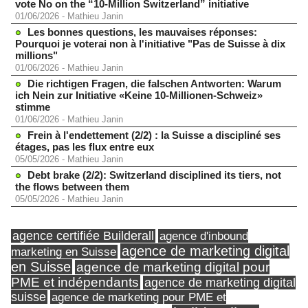
vote No on the “10-Million Switzerland” initiative
01/06/2026
-
Mathieu Janin
Les bonnes questions, les mauvaises réponses:
Pourquoi je voterai non à l'initiative "Pas de Suisse à dix
millions"
01/06/2026
-
Mathieu Janin
Die richtigen Fragen, die falschen Antworten: Warum
ich Nein zur Initiative «Keine 10-Millionen-Schweiz»
stimme
01/06/2026
-
Mathieu Janin
Frein à l'endettement (2/2) : la Suisse a discipliné ses
étages, pas les flux entre eux
05/05/2026
-
Mathieu Janin
Debt brake (2/2): Switzerland disciplined its tiers, not
the flows between them
05/05/2026
-
Mathieu Janin
agence certifiée Builderall
agence d'inbound
agence de marketing digital
marketing en Suisse
en Suisse
agence de marketing digital pour
PME et indépendants
agence de marketing digital
suisse
agence de marketing pour PME et