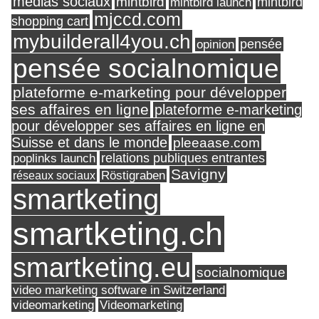
médias sociaux
mintbird
mintbird launch
mintbird
mjccd.com
shopping cart
mybuilderall4you.ch
pensée
opinion
pensée socialnomique
plateforme e-marketing pour développer
ses affaires en ligne
plateforme e-marketing
pour développer ses affaires en ligne en
Suisse et dans le monde
pleeaase.com
relations publiques entrantes
poplinks launch
Savigny
réseaux sociaux
Röstigraben
smartketing
smartketing.ch
smartketing.eu
socialnomique
video marketing software in Switzerland
videomarketing
Videomarketing