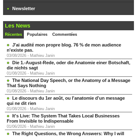
Newsletter
Les News
Récentes
Populaires
Commentées
J'ai audité mon propre blog. 76 % de mon audience
n'existe pas.
03/08/2026
-
Mathieu Janin
Die 1.-August-Rede, oder die Anatomie einer Botschaft,
die nichts sagt
01/08/2026
-
Mathieu Janin
The National Day Speech, or the Anatomy of a Message
That Says Nothing
01/08/2026
-
Mathieu Janin
Le discours du 1er août, ou l'anatomie d'un message
qui ne dit rien
01/08/2026
-
Mathieu Janin
It's Live: The System That Takes Local Businesses
From Invisible to Indispensable
01/06/2026
-
Mathieu Janin
The Right Questions, the Wrong Answers: Why I will