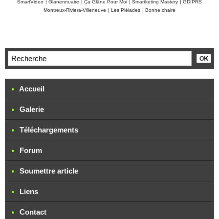
SmartVideo
|
Glânennuaire
|
Ça Glâne Pour Moi
|
Smartketing Mastery
|
GDIPRS
Montreux-Riviera-Villeneuve
|
Les Pléiades
|
Bonne chaire
Accueil
Galerie
Téléchargements
Forum
Soumettre article
Liens
Contact