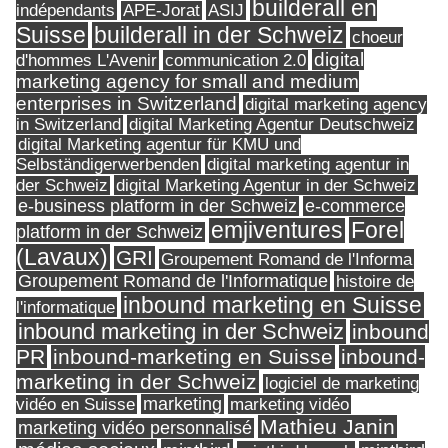
builderall en
indépendants
ASIJ
APE-Jorat
Suisse
builderall in der Schweiz
choeur
digital
d'hommes L'Avenir
communication 2.0
marketing agency for small and medium
enterprises in Switzerland
digital marketing agency
in Switzerland
digital Marketing Agentur Deutschweiz
digital Marketing agentur für KMU und
Selbständigerwerbenden
digital marketing agentur in
digital Marketing Agentur in der Schweiz
der Schweiz
e-business platform in der Schweiz
e-commerce
Forel
emjiventures
platform in der Schweiz
(Lavaux)
GRI
Groupement Romand de l'Informa
Groupement Romand de l'Informatique
histoire de
inbound marketing en Suisse
l'informatique
inbound marketing in der Schweiz
inbound
PR
inbound-marketing en Suisse
inbound-
marketing in der Schweiz
logiciel de marketing
marketing
vidéo en Suisse
marketing vidéo
Mathieu Janin
marketing vidéo personnalisé