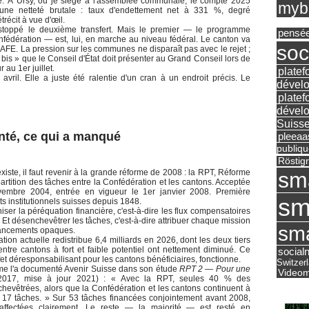
ge. À Ursy, où je siège à l'assemblée communale, le compte 2025
mybu
une netteté brutale : taux d'endettement net à 331 %, degré
récit à vue d'œil.
a stoppé le deuxième transfert. Mais le premier — le programme
pensé
fédération — est, lui, en marche au niveau fédéral. Le canton va
soc
LAFE. La pression sur les communes ne disparaît pas avec le rejet ;
bis » que le Conseil d'État doit présenter au Grand Conseil lors de
 au 1er juillet.
platef
vril. Elle a juste été ralentie d'un cran à un endroit précis. Le
dévelo
platef
dévelo
Suisse
enté, ce qui a manqué
pleea
publiqu
Röstig
sm
ste, il faut revenir à la grande réforme de 2008 : la RPT, Réforme
partition des tâches entre la Confédération et les cantons. Acceptée
embre 2004, entrée en vigueur le 1er janvier 2008. Première
sm
s institutionnels suisses depuis 1848.
iser la péréquation financière, c'est-à-dire les flux compensatoires
 Et désenchevêtrer les tâches, c'est-à-dire attribuer chaque mission
sma
inancements opaques.
tion actuelle redistribue 6,4 milliards en 2026, dont les deux tiers
 entre cantons à fort et faible potentiel ont nettement diminué. Ce
social
fet déresponsabilisant pour les cantons bénéficiaires, fonctionne.
Switzer
mme l'a documenté Avenir Suisse dans son étude
RPT 2 — Pour une
Videom
017, mise à jour 2021) : « Avec la RPT, seules 40 % des
vêtrées, alors que la Confédération et les cantons continuent à
 17 tâches. » Sur 53 tâches financées conjointement avant 2008,
affectées clairement. Le reste — la majorité — est resté en