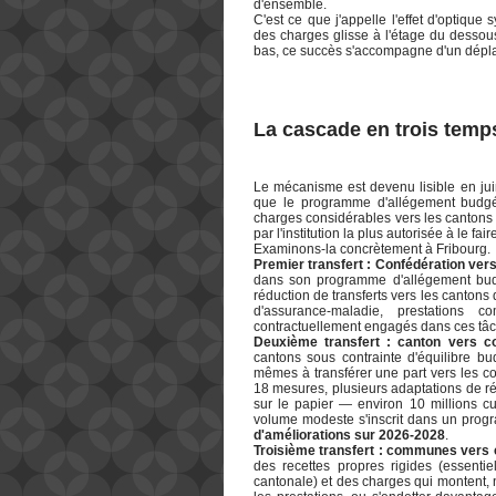
d'ensemble.
C'est ce que j'appelle l'effet d'optique
des charges glisse à l'étage du dessous
bas, ce succès s'accompagne d'un dépl
La cascade en trois temp
Le mécanisme est devenu lisible en juin
que le programme d'allégement budgét
charges considérables vers les canton
par l'institution la plus autorisée à le fair
Examinons-la concrètement à Fribourg.
Premier transfert : Confédération ver
dans son programme d'allégement budg
réduction de transferts vers les canton
d'assurance-maladie, prestations c
contractuellement engagés dans ces tâc
Deuxième transfert : canton vers 
cantons sous contrainte d'équilibre bud
mêmes à transférer une part vers les c
18 mesures, plusieurs adaptations de r
sur le papier — environ 10 millions cu
volume modeste s'inscrit dans un prog
d'améliorations sur 2026-2028
.
Troisième transfert : communes vers c
des recettes propres rigides (essenti
cantonale) et des charges qui montent, n'