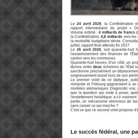
Le
24 avril 2026
, la Confédération e
rapport intermédiaire du projet « 
Volume estimé :
4 milliards de francs
d
la Confédération,
4,8 milliards
vers les 
la neutralité budgétaire stricte. Consult
juillet, rapport final attendu fin 2027.
Le
26 avril 2026
, soit quarante-huit 
l'assainissement des finances de l'Ét
canton vers les communes.
Quarante-huit heures. D'un côté, un proj
tâches entre
deux
échelons de l'État s
sanctionne précisément un déplacemen
soigneusement laissé hors de son périm
Le premier volet de ce diptyque, publ
romande et Fribourg gagneraient à se d
modèles alémaniques. Diagnostic vrai, 
que la question qui reste à poser, aprè
l'endettement helvétique a-t-il vraimen
partie, un mécanisme silencieux de ta
sans casser ce qui marche ?
C'est ce que ce second volet propose d'
Le succès fédéral, une par