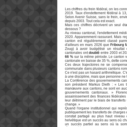
Les chiffres du frein fédéral, on les con
2019. Taux d'endettement fédéral à 1
Selon Avenir Suisse, sans le frein, env
depuis 2003. Tout cela est exact.
Mais ces chiffres décrivent un seul é
dessous ?
Au niveau cantonal, l'endettement médi
2020. Apparemment rassurant. Mais rega
canton est régulièrement classé parm
d'ailleurs en mars 2026 que
Fribourg f
Zoug) à avoir budgétisé un résultat
cantonales ont
doublé
entre 2003 et 20
66 %
sur la même période. Le canton voi
cantonale en baisse de 35 %, dette co
Ces deux trajectoires ne se compense
communale dans plusieurs cantons roman
Ce n'est pas un hasard arithmétique. C'
à une discipline, mais que personne ne t
La Conférence des gouvernements canto
son président Markus Dieth : « Les t
manœuvre aux cantons, ne sont en aucu
gouvernements cantonaux. » Floren
assainissement des finances fédérales p
leur détriment par le biais de transfert
change. »
Quand l'organe institutionnel qui repr
publiquement les transferts de charges 
constat partagé au plus haut niveau de
helvétique est un succès au sens où cha
un succès partiel au sens où la somm