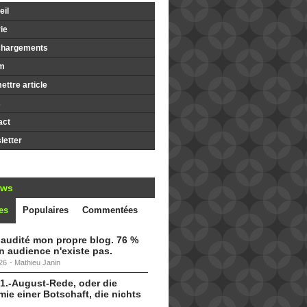
il
ie
chargements
m
ttre article
s
act
etter
ews
es
Populaires
Commentées
i audité mon propre blog. 76 %
 audience n'existe pas.
26
-
Mathieu Janin
 1.-August-Rede, oder die
ie einer Botschaft, die nichts