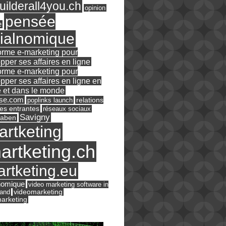
ilderall4you.ch
opinion
pensée
e
ialnomique
orme e-marketing pour
pper ses affaires en ligne
orme e-marketing pour
pper ses affaires en ligne en
 et dans le monde
ase.com
relations
poplinks launch
es entrantes
réseaux sociaux
Savigny
raben
artketing
artketing.ch
rtketing.eu
nomique
video marketing software in
land
videomarketing
arketing