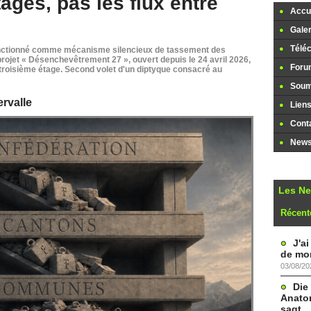
tages, pas les flux entre
Accue
Galer
Télé
 fonctionné comme mécanisme silencieux de tassement des
rojet « Désenchevêtrement 27 », ouvert depuis le 24 avril 2026,
Foru
 troisième étage. Second volet d'un diptyque consacré au
Soume
ervalle
Lien
Cont
Newsl
Les N
Récent
J'a
de mon
03/08/20
Die
Anatom
sagt