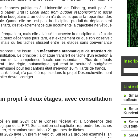
n finances publiques à l'Université de Fribourg, avait posé le
king paper UNIFR
Local debt: from budget responsibility to fiscal
cipline budgétaire à un échelon n'a de sens que si la répartition des
ble. Quand elle ne l'est pas, la discipline produit du déplacement
s tard, c'est exactement ce que documente la trajectoire helvétique
péréquation), mais elle a laissé inachevée la discipline des flux
de
t, deux décennies plus tard, est exactement ce que l'on observe :
 mais où les tâches glissent entre les étages sans gouvernance
 proposé une issue : un
mécanisme automatique de transfert de
onstitution. Le principe : à chaque transfert de tâche d'un échelon à
rtionné de la compétence fiscale correspondante. Plus de débats
Inscrip
t. Une règle, automatique, qui rend la neutralité budgétaire
nvisagé pour les cantons était d'environ 10 milliards de francs.
 tank libéral, n'a pas été reprise dans le projet Désenchevêtrement
ier devrait corriger.
Liste d
Smark
n projet à deux étages, avec consultation
collecte
Smar
Kundenb
cé en juin 2024 par le Conseil fédéral et la Conférence des
Smar
ogique de la RPT. Son ambition est explicite : reprendre les tâches
Custome
rer, et examiner sans tabou 21 groupes de tâches.
vril 2026 livre un premier verdict. Sur les 21 groupes examinés, 14
SMAR