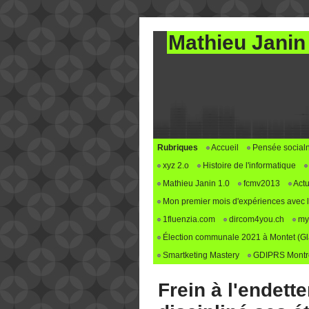
Mathieu Janin
Rubriques
Accueil
Pensée social
xyz 2.o
Histoire de l'informatique
Mathieu Janin 1.0
fcmv2013
Actu
Mon premier mois d'expériences avec le 
1fluenzia.com
dircom4you.ch
my
Élection communale 2021 à Montet (G
Smartketing Mastery
GDIPRS Montre
Frein à l'endette