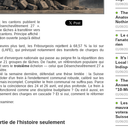
01/08/20
The
Anato
Nothi
t les cantons publient le
Désenchevêtrement 27 ».
01/08/20
e tâches à transférer vers
cantons. Principe affiché :
Le 
ation ouverte jusqu'à début
l'anat
rien
heures plus tard, les Fribourgeois rejettent à 68,57 % la loi sur
01/08/20
at (LAFE), qui prévoyait notamment des transferts de charges du
It'
et d'envergure nationale qui passe au peigne fin la répartition des
Local 
ur 21 groupes de tâches. De l'autre, un référendum populaire qui
t vers le
troisième
échelon — celui que Désenchevêtrement 27 a
Indis
ètre.
01/06/20
ié la semaine dernière, défendait une thèse limitée : la Suisse
oter d'un frein à l'endettement communal robuste, calibré sur les
The
mais incomplet. Compléter le frein communal ne suffira pas. Parce
Answer
s la coïncidence des 24 et 26 avril, est plus profonde. Le frein à
“10-Mi
t fonctionné comme une discipline budgétaire ? Ou est-il aussi, en
ssement des charges en cascade ? Et si oui, comment le réformer
01/06/20
examiner.
Les
mauva
votera
Suisse
tie de l'histoire seulement
01/06/20