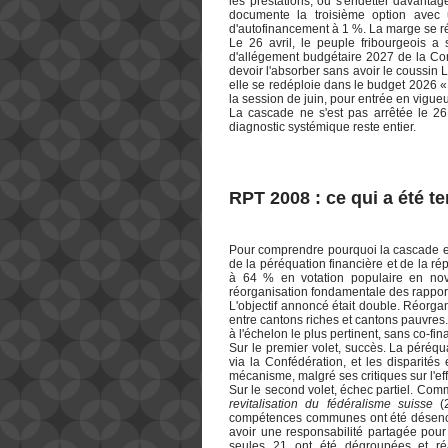
les prestations, ou s'endetter davanta
documente la troisième option avec 
d'autofinancement à 1 %. La marge se rét
Le 26 avril, le peuple fribourgeois 
d'allégement budgétaire 2027 de la Con
devoir l'absorber sans avoir le coussin 
elle se redéploie dans le budget 2026 « 
la session de juin, pour entrée en vigueur
La cascade ne s'est pas arrêtée le 26 a
diagnostic systémique reste entier.
RPT 2008 : ce qui a été t
Pour comprendre pourquoi la cascade exi
de la péréquation financière et de la ré
à 64 % en votation populaire en nov
réorganisation fondamentale des rapport
L'objectif annoncé était double. Réorgan
entre cantons riches et cantons pauvres.
à l'échelon le plus pertinent, sans co-f
Sur le premier volet, succès. La péréqua
via la Confédération, et les disparités
mécanisme, malgré ses critiques sur l'ef
Sur le second volet, échec partiel. Co
revitalisation du fédéralisme suisse
(2
compétences communes ont été désenche
avoir une responsabilité partagée pour
seules 21 ont été dégroupées et ré