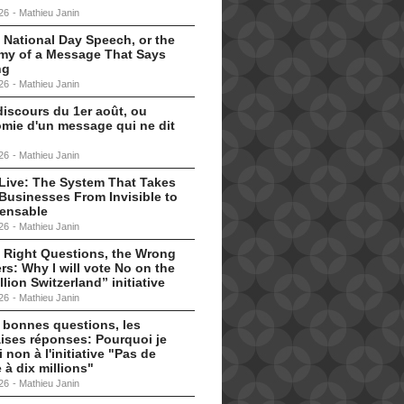
26
-
Mathieu Janin
 National Day Speech, or the
my of a Message That Says
ng
26
-
Mathieu Janin
discours du 1er août, ou
omie d'un message qui ne dit
26
-
Mathieu Janin
s Live: The System That Takes
Businesses From Invisible to
pensable
26
-
Mathieu Janin
 Right Questions, the Wrong
s: Why I will vote No on the
llion Switzerland” initiative
26
-
Mathieu Janin
 bonnes questions, les
ises réponses: Pourquoi je
i non à l'initiative "Pas de
 à dix millions"
26
-
Mathieu Janin