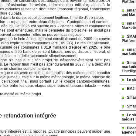
rement. Un consensus s'est dégagé dans environ la moitié des 14
Plattfo
 infrastructure ferroviaire, administration militaire, aides à la
, des variantes restent en discussion (transport régional, financement
smar
ture du bâti).
and Mar
t dans la durée, et politiquement légitime. Il mérite d'être salué.
ine la répartition entre
deux
échelons : Confédération et cantons.
smart
à début juillet 2026 est ouverte aux « cantons, villes et communes »
Marketi
s sont entendues, mais le périmètre du projet ne les inclut pas
peuvent commenter ; elles ne peuvent pas négocier.
SMAR
e, où le frein à l'endettement constitutionnel de 2009 ne couvre
Platfor
clusion explicite des communes (art. 109 GG). Le résultat allemand,
icit cumulé des communes à
31,9 milliards d'euros en 2025
, le pire
smart
munes et 295 Landkreise sont laissés hors du dispositif fédéral, et
marketi
oubliés que la dette s'accumule silencieusement.
gne n'a pas eue : son projet de désenchevêtrement n'est pas
Smart
rs. Le rapport final n'est pas attendu avant fin 2027. Il y a deux ans
marketi
rer un chantier complémentaire.
l'intelli
émique mais avec netteté, qu'on baptise dès maintenant le chantier
rojet jumeau, calé sur la même méthodologie, le même principe de
Le s
 de rapport final, mais portant sur le couple cantons-communes.
s flux entre les deux étages supérieurs et laissera intacte — voire
EMJI
utre moitié du même projet.
Smar
Smar
e refondation intégrée
Le si
médias 
Pleea
ecture intégrée est la réponse. Quatre principes peuvent guider une
agence 
e, mais qui complète ce qui manque.