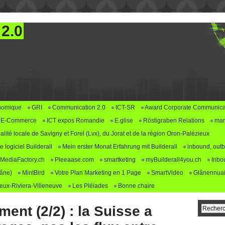
 2.0
nomique
GRI
Communication 2.0
ICT-SR
Award Corporate Communica
E-Commerce
ICT expos Romandie
E.glise
Röstigraben Relations
mar
alité locale de Savigny et Forel (Lvx), du Jorat et de la région Oron-Palézieux
logiciel Builderall
Mein erster Monat Erfahrung mit Builderall
inbound, outb
MediaFactory.ch
Pleeaase.com
smartketing
myBuilderall4you.ch
Inbo
lâne)
MintBird
Votre Plan Marketing en 1 Page
SmartVideo
Glânennuai
ux-Riviera-Villeneuve
Les Pléiades
Bonne chaire
ment (2/2) : la Suisse a