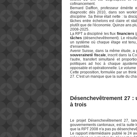
cofinancement.
Bernard Dafflon, professeur émérite e
diagnostic dès 2010, dans son wor
discipline
. Sa thèse était nette : la dis
tâches entre échelons est claire et sta
plutôt que de l'économie. Quinze ans plu
2008-2025.
La RPT a discipliné les flux
financiers
(
tâches
(désenchevêtrement). Le résulta
un système où chaque étage est tenu,
d'ensemble.
Avenir Suisse, dans la même étude, a
souveraineté fiscale
, inscrit dans la C
l'autre, transfert simultané et propo
politiques ad hoc à chaque ajustemen
opposable et opérationnelle. Le volume e
Cette proposition, formulée par un think
27. C'est un manque que la suite du chant
Désenchevêtrement 27 : u
à trois
Le projet Désenchevêtrement 27, lan
gouvernements cantonaux, est la suite l
que la RPT 2008 n'a pas pu désenchevêt
Le rapport intermédiaire publié le 24 a