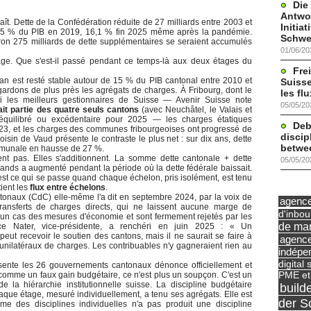
Die
Antwor
naît. Dette de la Confédération réduite de 27 milliards entre 2003 et
Initia
3,5 % du PIB en 2019, 16,1 % fin 2025 même après la pandémie.
Schwe
iron 275 milliards de dette supplémentaires se seraient accumulés
01/06/20
tage. Que s'est-il passé pendant ce temps-là aux deux étages du
Frei
an est resté stable autour de 15 % du PIB cantonal entre 2010 et
Suisse
rdons de plus près les agrégats de charges. À Fribourg, dont le
les fl
i les meilleurs gestionnaires de Suisse — Avenir Suisse note
05/05/20
ait partie des quatre seuls cantons
(avec Neuchâtel, le Valais et
 équilibré ou excédentaire pour 2025 — les charges étatiques
Deb
23, et les charges des communes fribourgeoises ont progressé de
discip
sin de Vaud présente le contraste le plus net : sur dix ans, dette
betwe
mmunale en hausse de 27 %.
nt pas. Elles s'additionnent. La somme dette cantonale + dette
05/05/20
ds a augmenté pendant la période où la dette fédérale baissait.
est ce qui se passe quand chaque échelon, pris isolément, est tenu
ient les
flux entre échelons
.
naux (CdC) elle-même l'a dit en septembre 2024, par la voix de
agence 
ransferts de charges directs, qui ne laissent aucune marge de
d'inbo
n cas des mesures d'économie et sont fermement rejetés par les
de mar
ce Nater, vice-présidente, a renchéri en juin 2025 : « Un
eut recevoir le soutien des cantons, mais il ne saurait se faire à
agence
s unilatéraux de charges. Les contribuables n'y gagneraient rien au
indépe
digital 
ésente les 26 gouvernements cantonaux dénonce officiellement et
PME et
comme un faux gain budgétaire, ce n'est plus un soupçon. C'est un
 la hiérarchie institutionnelle suisse. La discipline budgétaire
build
que étage, mesuré individuellement, a tenu ses agrégats. Elle est
der S
e des disciplines individuelles n'a pas produit une discipline