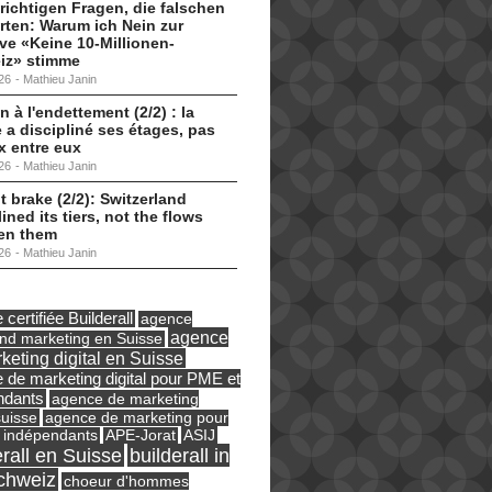
 richtigen Fragen, die falschen
ten: Warum ich Nein zur
tive «Keine 10-Millionen-
iz» stimme
26
-
Mathieu Janin
n à l'endettement (2/2) : la
 a discipliné ses étages, pas
ux entre eux
26
-
Mathieu Janin
t brake (2/2): Switzerland
lined its tiers, not the flows
en them
26
-
Mathieu Janin
certifiée Builderall
agence
agence
und marketing en Suisse
keting digital en Suisse
 de marketing digital pour PME et
ndants
agence de marketing
suisse
agence de marketing pour
ASIJ
 indépendants
APE-Jorat
erall en Suisse
builderall in
chweiz
choeur d'hommes