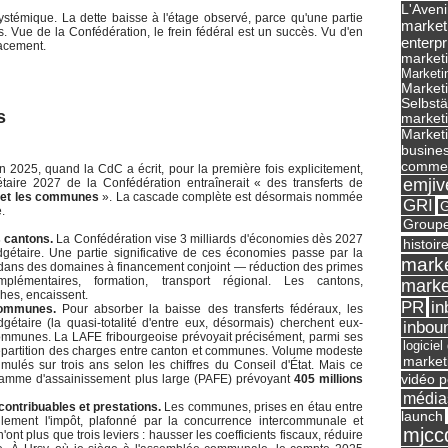
L'Aveni
 systémique. La dette baisse à l'étage observé, parce qu'une partie
market
. Vue de la Confédération, le frein fédéral est un succès. Vu d'en
enterpr
acement.
marketi
Marketi
Market
Selbst
s
marketi
Marketi
busines
commer
 2025, quand la CdC a écrit, pour la première fois explicitement,
emjiv
aire 2027 de la Confédération entraînerait « des transferts de
s
et les communes
». La cascade complète est désormais nommée
GRI
G
e.
Groupe
s cantons.
La Confédération vise 3 milliards d'économies dès 2027
histoir
étaire. Une partie significative de ces économies passe par la
marke
s dans des domaines à financement conjoint — réduction des primes
omplémentaires, formation, transport régional. Les cantons,
marke
hes, encaissent.
in
PR
communes.
Pour absorber la baisse des transferts fédéraux, les
gétaire (la quasi-totalité d'entre eux, désormais) cherchent eux-
inbou
ommunes. La LAFE fribourgeoise prévoyait précisément, parmi ses
logicie
épartition des charges entre canton et communes. Volume modeste
market
mulés sur trois ans selon les chiffres du Conseil d'État. Mais ce
vidéo p
ramme d'assainissement plus large (PAFE) prévoyant
405 millions
média
ontribuables et prestations.
Les communes, prises en étau entre
launch
ellement l'impôt, plafonné par la concurrence intercommunale et
mjcc
ont plus que trois leviers : hausser les coefficients fiscaux, réduire