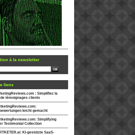
tion à la newsletter
e liens
etingReviews.com : Simplifiez la
 de témoignages clients
tketingReviews.com:
ewertungen leicht gemacht
tketingReviews.com: Simplifying
r Testimonial Collection
TKETER.ai: KI-gestützte SaaS-