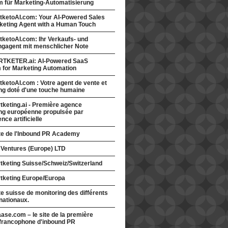
rm für Marketing-Automatisierung
tketoAI.com: Your AI-Powered Sales
keting Agent with a Human Touch
ketoAI.com: Ihr Verkaufs- und
ngagent mit menschlicher Note
TKETER.ai: AI-Powered SaaS
m for Marketing Automation
ketoAI.com : Votre agent de vente et
ng doté d'une touche humaine
keting.ai - Première agence
ng européenne propulsée par
gence artificielle
ite de l'Inbound PR Academy
 Ventures (Europe) LTD
tketing Suisse/Schweiz/Switzerland
tketing Europe/Europa
te suisse de monitoring des différents
nationaux.
ase.com – le site de la première
francophone d'inbound PR