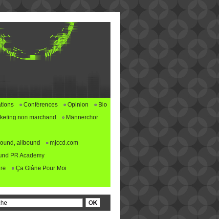
tions
Conférences
Opinion
Bio
keting non marchand
Männerchor
ound, allbound
mjccd.com
und PR Academy
re
Ça Glâne Pour Moi