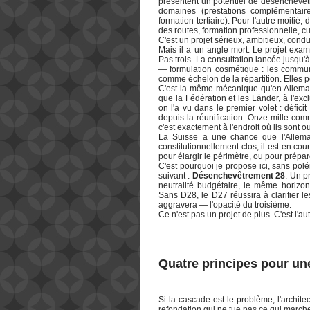
présentent un potentiel de désenchevêt
domaines (prestations complémentaires,
formation tertiaire). Pour l'autre moitié
des routes, formation professionnelle, cul
C'est un projet sérieux, ambitieux, condui
Mais il a un angle mort. Le projet exam
Pas trois. La consultation lancée jusqu'
— formulation cosmétique : les commune
comme échelon de la répartition. Elles 
C'est la même mécanique qu'en Allemagn
que la Fédération et les Länder, à l'ex
on l'a vu dans le premier volet : déf
depuis la réunification. Onze mille com
c'est exactement à l'endroit où ils sont 
La Suisse a une chance que l'Allema
constitutionnellement clos, il est en cou
pour élargir le périmètre, ou pour prépa
C'est pourquoi je propose ici, sans pol
suivant :
Désenchevêtrement 28
. Un p
neutralité budgétaire, le même horizon
Sans D28, le D27 réussira à clarifier le
aggravera — l'opacité du troisième.
Ce n'est pas un projet de plus. C'est l'a
Quatre principes pour un
Si la cascade est le problème, l'archit
refondation qui ne tue pas ce qui march