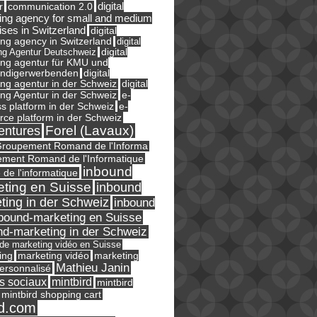
digital
r
communication 2.0
ing agency for small and medium
ises in Switzerland
digital
ng agency in Switzerland
digital
ng Agentur Deutschweiz
digital
ing agentur für KMU und
ändigerwerbenden
digital
ng agentur in der Schweiz
digital
e-
ng Agentur in der Schweiz
s platform in der Schweiz
e-
ce platform in der Schweiz
Forel (Lavaux)
entures
roupement Romand de l'Informa
ment Romand de l'Informatique
inbound
e de l'informatique
ting en Suisse
inbound
ting in der Schweiz
inbound
bound-marketing en Suisse
nd-marketing in der Schweiz
l de marketing vidéo en Suisse
ing
marketing
marketing vidéo
Mathieu Janin
ersonnalisé
s sociaux
mintbird
mintbird
mintbird shopping cart
d.com