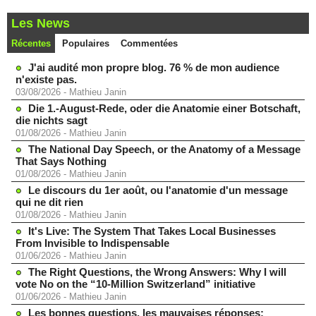
Les News
Récentes
Populaires
Commentées
J'ai audité mon propre blog. 76 % de mon audience
n'existe pas.
03/08/2026
-
Mathieu Janin
Die 1.-August-Rede, oder die Anatomie einer Botschaft,
die nichts sagt
01/08/2026
-
Mathieu Janin
The National Day Speech, or the Anatomy of a Message
That Says Nothing
01/08/2026
-
Mathieu Janin
Le discours du 1er août, ou l'anatomie d'un message
qui ne dit rien
01/08/2026
-
Mathieu Janin
It's Live: The System That Takes Local Businesses
From Invisible to Indispensable
01/06/2026
-
Mathieu Janin
The Right Questions, the Wrong Answers: Why I will
vote No on the “10-Million Switzerland” initiative
01/06/2026
-
Mathieu Janin
Les bonnes questions, les mauvaises réponses: