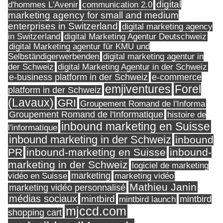
digital
d'hommes L'Avenir
communication 2.0
marketing agency for small and medium
enterprises in Switzerland
digital marketing agency
in Switzerland
digital Marketing Agentur Deutschweiz
digital Marketing agentur für KMU und
Selbständigerwerbenden
digital marketing agentur in
digital Marketing Agentur in der Schweiz
der Schweiz
e-business platform in der Schweiz
e-commerce
Forel
emjiventures
platform in der Schweiz
(Lavaux)
GRI
Groupement Romand de l'Informa
Groupement Romand de l'Informatique
histoire de
inbound marketing en Suisse
l'informatique
inbound marketing in der Schweiz
inbound
PR
inbound-marketing en Suisse
inbound-
marketing in der Schweiz
logiciel de marketing
marketing
vidéo en Suisse
marketing vidéo
Mathieu Janin
marketing vidéo personnalisé
médias sociaux
mintbird
mintbird launch
mintbird
mjccd.com
shopping cart