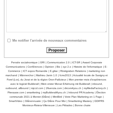
Me notifier l'arrivée de nouveaux commentaires
Pensée socialnomique
|
GRI
|
Communication 2.0
|
ICT-SR
|
Award Corporate
Communications
|
Conférences
|
Opinion
|
Bio
|
xyz 2.o
|
Histoire de l'informatique
|
E-
Commerce
|
ICT expos Romandie
|
E.glise
|
Röstigraben Relations
|
marketing non
marchand
|
Männerchor
|
Mathieu Janin 1.0
|
fcmv2013
|
Actualité locale de Savigny et
Forel (Lvx), du Jorat et de la région Oron-Palézieux
|
Mon premier mois d'expériences
avec le logiciel Builderall
|
Mein erster Monat Erfahrung mit Builderall
|
inbound,
outbound, allbound
|
mjccd.com
|
1fluenzia.com
|
dircom4you.ch
|
myMediaFactory.ch
|
Pleeaase.com
|
smartketing
|
myBuilderall4you.ch
|
Inbound PR Academy
|
Élection
communale 2021 à Montet (Glâne)
|
MintBird
|
Votre Plan Marketing en 1 Page
|
SmartVideo
|
Glânennuaire
|
Ça Glâne Pour Moi
|
Smartketing Mastery
|
GDIPRS
Montreux-Riviera-Villeneuve
|
Les Pléiades
|
Bonne chaire