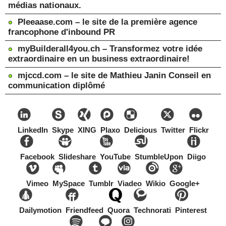
médias nationaux.
Pleeaase.com – le site de la première agence
francophone d'inbound PR
myBuilderall4you.ch – Transformez votre idée
extraordinaire en un business extraordinaire!
mjccd.com – le site de Mathieu Janin Conseil en
communication diplômé
LinkedIn
Skype
XING
Plaxo
Delicious
Twitter
Flickr
Facebook
Slideshare
YouTube
StumbleUpon
Diigo
Vimeo
MySpace
Tumblr
Viadeo
Wikio
Google+
Dailymotion
Friendfeed
Quora
Technorati
Pinterest