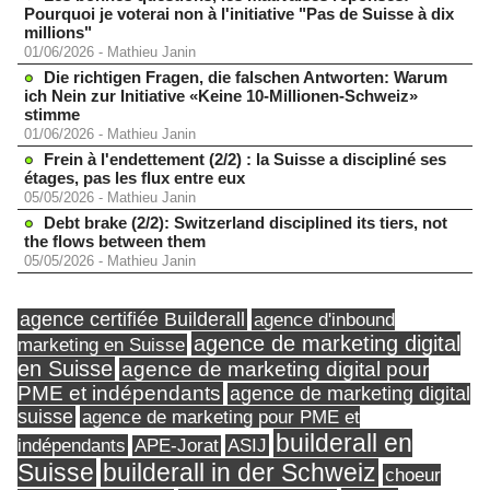
Pourquoi je voterai non à l'initiative "Pas de Suisse à dix
millions"
01/06/2026
-
Mathieu Janin
Die richtigen Fragen, die falschen Antworten: Warum
ich Nein zur Initiative «Keine 10-Millionen-Schweiz»
stimme
01/06/2026
-
Mathieu Janin
Frein à l'endettement (2/2) : la Suisse a discipliné ses
étages, pas les flux entre eux
05/05/2026
-
Mathieu Janin
Debt brake (2/2): Switzerland disciplined its tiers, not
the flows between them
05/05/2026
-
Mathieu Janin
agence certifiée Builderall
agence d'inbound
agence de marketing digital
marketing en Suisse
en Suisse
agence de marketing digital pour
PME et indépendants
agence de marketing digital
suisse
agence de marketing pour PME et
builderall en
indépendants
ASIJ
APE-Jorat
Suisse
builderall in der Schweiz
choeur