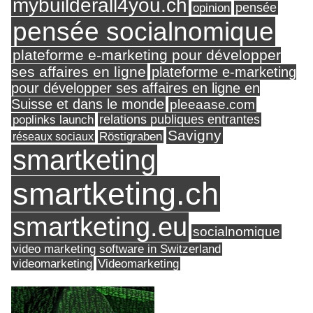
mybuilderall4you.ch
pensée
opinion
pensée socialnomique
plateforme e-marketing pour développer
ses affaires en ligne
plateforme e-marketing
pour développer ses affaires en ligne en
Suisse et dans le monde
pleeaase.com
relations publiques entrantes
poplinks launch
Savigny
réseaux sociaux
Röstigraben
smartketing
smartketing.ch
smartketing.eu
socialnomique
video marketing software in Switzerland
videomarketing
Videomarketing